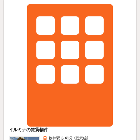
イルミナの賃貸物件
物井駅 歩
41
分 （総武線）