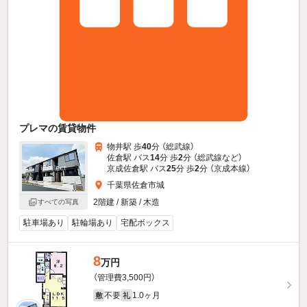
プレマの賃貸物件
物井駅 歩
40
分 （総武線）
佐倉駅 バス
14
分 歩
2
分 （総武線
など
）
京成佐倉駅 バス
25
分 歩
2
分 （京成本線）
千葉県佐倉市城
2階建 / 新築 / 木造
すべての写真
駐車場あり
駐輪場あり
宅配ボックス
8
万円
（管理費3,500円）
不要
1.0ヶ月
敷
礼