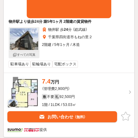
物井駅より徒歩24分 築5年1ヶ月 2階建の賃貸物件
物井駅 歩
24
分 （総武線）
千葉県四街道市もねの里２
2階建 / 5年1ヶ月 / 木造
すべての写真
駐車場あり
駐輪場あり
宅配ボックス
7.4
万円
（管理費2,900円）
不要
92,500円
敷
礼
1階 / 1LDK / 53.03㎡
お問い合わせ
（無料）
提供