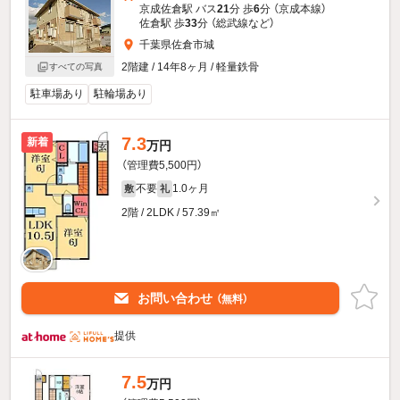
京成佐倉駅 バス
21
分 歩
6
分 （京成本線）
佐倉駅 歩
33
分 （総武線
など
）
千葉県佐倉市城
2階建 / 14年8ヶ月 / 軽量鉄骨
すべての写真
駐車場あり
駐輪場あり
7.3
新着
万円
（管理費5,500円）
不要
1.0ヶ月
敷
礼
2階 / 2LDK / 57.39㎡
お問い合わせ
（無料）
提供
7.5
万円