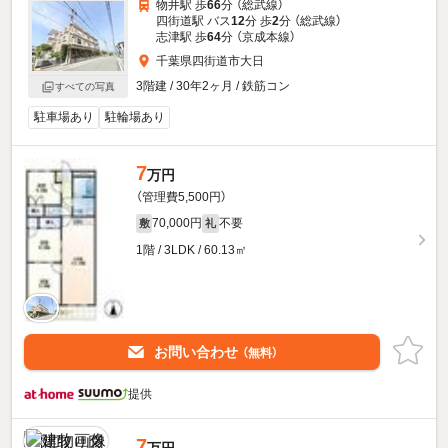
物井駅 歩
66
分 （総武線）
四街道駅 バス
12
分 歩
2
分 （総武線）
志津駅 歩
64
分 （京成本線）
千葉県四街道市大日
3階建 / 30年2ヶ月 / 鉄筋コン
すべての写真
駐車場あり
駐輪場あり
7
万円
（管理費5,500円）
70,000円
不要
敷
礼
1階 / 3LDK / 60.13㎡
お問い合わせ
（無料）
提供
7
万円