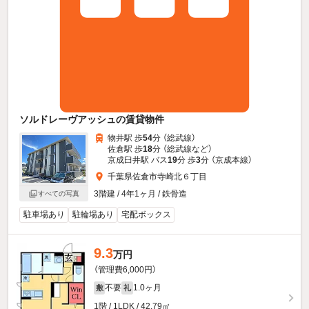
ソルドレーヴアッシュの賃貸物件
物井駅 歩
54
分 （総武線）
佐倉駅 歩
18
分 （総武線
など
）
京成臼井駅 バス
19
分 歩
3
分 （京成本線）
千葉県佐倉市寺崎北６丁目
3階建 / 4年1ヶ月 / 鉄骨造
すべての写真
駐車場あり
駐輪場あり
宅配ボックス
9.3
万円
（管理費6,000円）
不要
1.0ヶ月
敷
礼
1階 / 1LDK / 42.79㎡