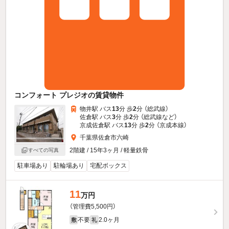
コンフォート プレジオの賃貸物件
物井駅 バス
13
分 歩
2
分 （総武線）
佐倉駅 バス
3
分 歩
2
分 （総武線
など
）
京成佐倉駅 バス
13
分 歩
2
分 （京成本線）
千葉県佐倉市六崎
2階建 / 15年3ヶ月 / 軽量鉄骨
すべての写真
駐車場あり
駐輪場あり
宅配ボックス
11
万円
（管理費5,500円）
不要
2.0ヶ月
敷
礼