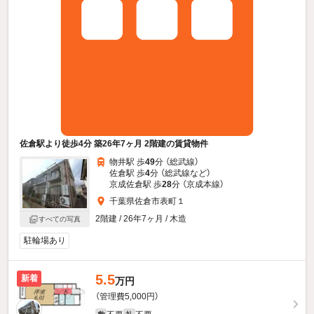
佐倉駅より徒歩4分 築26年7ヶ月 2階建の賃貸物件
物井駅 歩
49
分 （総武線）
佐倉駅 歩
4
分 （総武線
など
）
京成佐倉駅 歩
28
分 （京成本線）
千葉県佐倉市表町１
2階建 / 26年7ヶ月 / 木造
すべての写真
駐輪場あり
5.5
新着
万円
（管理費5,000円）