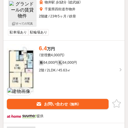
物井駅 歩
12
分 （総武線）
千葉県四街道市物井
2階建 / 23年5ヶ月 / 鉄骨
すべての写真
駐車場あり
駐輪場あり
6.4
万円
（管理費4,000円）
64,000円
64,000円
敷
礼
2階 / 2LDK / 45.63㎡
お問い合わせ
（無料）
提供