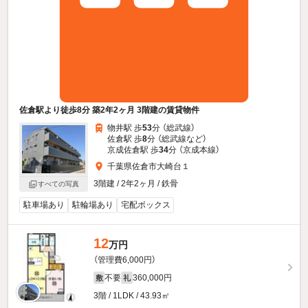
佐倉駅より徒歩8分 築2年2ヶ月 3階建の賃貸物件
物井駅 歩
53
分 （総武線）
佐倉駅 歩
8
分 （総武線
など
）
京成佐倉駅 歩
34
分 （京成本線）
千葉県佐倉市大崎台１
3階建 / 2年2ヶ月 / 鉄骨
すべての写真
駐車場あり
駐輪場あり
宅配ボックス
12
万円
（管理費6,000円）
不要
360,000円
敷
礼
3階 / 1LDK / 43.93㎡