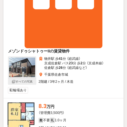
メゾンドゥシャトゥーIIの賃貸物件
物井駅 歩
41
分 （総武線）
京成佐倉駅 バス
23
分 歩
2
分 （京成本線）
佐倉駅 歩
26
分 （総武線
など
）
千葉県佐倉市城
2階建 / 3年2ヶ月 / 木造
すべての写真
駐輪場あり
8.3
万円
（管理費3,500円）
不要
1.0ヶ月
敷
礼