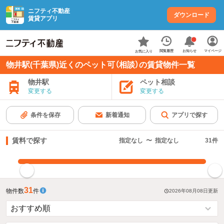
ニフティ不動産
ダウンロード
賃貸アプリ
お知らせ
閲覧履歴
マイページ
お気に入り
物井駅(千葉県)近くのペット可（相談）の賃貸物件一覧
物井駅
ペット相談
変更する
変更する
条件を保存
新着通知
アプリで探す
賃料で探す
指定なし
〜
指定なし
31
件
指定した賃料で絞り込む
31
物件数
件
2026年08月08日
更新