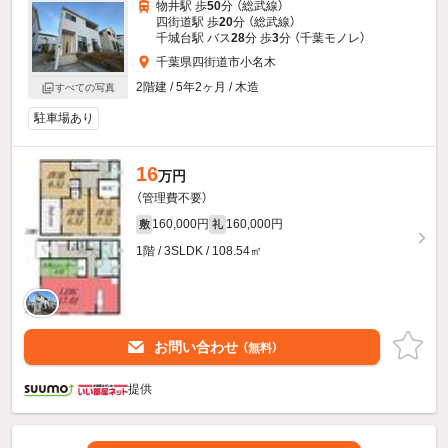
物井駅 歩
50
分 （総武線）
四街道駅 歩
20
分 （総武線）
千城台駅 バス
28
分 歩
3
分 （千葉モノレ）
千葉県四街道市小名木
2階建 / 5年2ヶ月 / 木造
すべての写真
駐車場あり
16
万円
（管理費不要）
160,000円
160,000円
敷
礼
1階 / 3SLDK / 108.54㎡
お問い合わせ
（無料）
提供