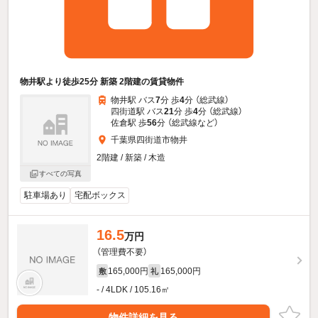
物井駅より徒歩25分 新築 2階建の賃貸物件
物井駅 バス
7
分 歩
4
分 （総武線）
四街道駅 バス
21
分 歩
4
分 （総武線）
佐倉駅 歩
56
分 （総武線
など
）
千葉県四街道市物井
2階建 / 新築 / 木造
すべての写真
駐車場あり
宅配ボックス
16.5
万円
（管理費不要）
165,000円
165,000円
敷
礼
- / 4LDK / 105.16㎡
物件詳細を見る