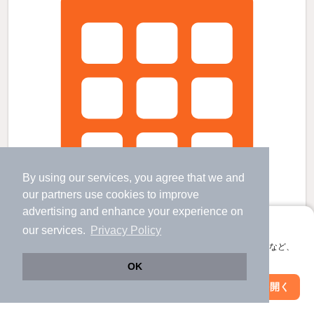
By using our services, you agree that we and
our
partners
use cookies to improve
advertising and enhance your experience on
アプリに切り替えて、サクサクお部屋探し
our services.
Privacy Policy
会員登録なしですぐ使える。マップ検索やお気に入り保存など、
アプリ限定の便利な機能が使えます！
OK
ティーズハイツ四街道の賃貸物件
Web版で続行
アプリを開く
駅・沿線を変更
絞り込み条件を変更
物井駅 歩
64
分 （総武線）
四街道駅 歩
7
分 （総武線）