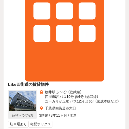
Like四街道の賃貸物件
物井駅 歩
53
分 （総武線）
四街道駅 バス
10
分 歩
6
分 （総武線）
ユーカリが丘駅 バス
12
分 歩
6
分 （京成本線
など
）
千葉県四街道市大日
3階建 / 3年11ヶ月 / 木造
すべての写真
駐車場あり
宅配ボックス