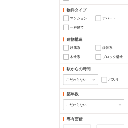
物件タイプ
マンション
アパート
一戸建て
建物構造
鉄筋系
鉄骨系
木造系
ブロック構造
駅からの時間
バス可
築年数
専有面積