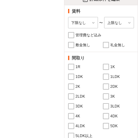
賃料
〜
管理費など込み
敷金無し
礼金無し
間取り
1R
1K
1DK
1LDK
2K
2DK
2LDK
3K
3DK
3LDK
4K
4DK
4LDK
5DK
5LDK以上