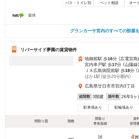
バス・トイレ別
ペット相談
オー
提供
グランカーサ宮内のすべての部屋
リバーサイド夢園の賃貸物件
地御前駅 歩
16
分 （広電宮島
宮内串戸駅 歩
17
分 （山陽線
ＪＡ広島病院前駅 歩
18
分 
ほか1駅（徒歩20分圏内）
広島県廿日市市宮内3丁目
3階建
26年5ヶ
総階数
築年数
駐車場あり
駐輪場あり
間取り
賃
間取り図
階数
専有面積
管理
4
1K
万