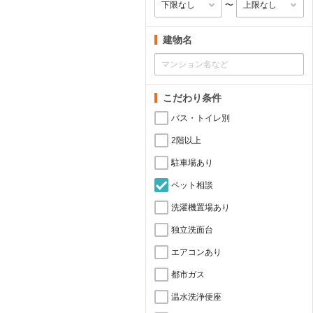
〜
建物名
こだわり条件
バス・トイレ別
2階以上
駐車場あり
ペット相談
洗濯機置場あり
独立洗面台
エアコンあり
都市ガス
温水洗浄便座