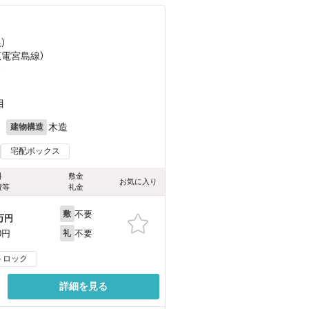
）
広電宮島線）
）
目
月
木造
建物構造
宅配ボックス
料
敷金
お気に入り
費等
礼金
不要
敷
万円
不要
0円
礼
トロック
詳細を見る