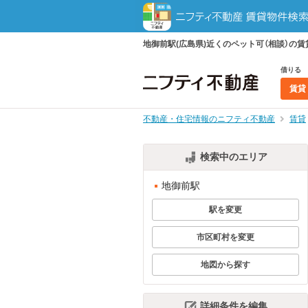
地御前駅(広島県)近くのペット可（相談）
借りる
賃貸
不動産・住宅情報のニフティ不動産
賃貸
検索中のエリア
地御前駅
駅を変更
市区町村を変更
地図から探す
詳細条件を編集