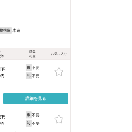
木造
物構造
料
敷金
お気に入り
費等
礼金
不要
敷
万円
不要
0円
礼
詳細を見る
不要
敷
万円
不要
0円
礼