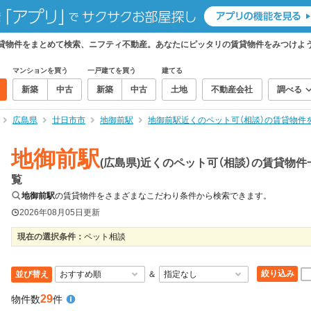
の賃貸物件をまとめて検索、ニフティ不動産。あなたにピッタリの賃貸物件をみつけよ
マンションを買う
一戸建てを買う
建てる
新築
中古
新築
中古
土地
不動産会社
調べる
広島県
廿日市市
地御前駅
地御前駅近くのペット可（相談）の賃貸物件
地御前駅
(広島県)近くのペット可（相談）の賃貸物件
覧
地御前駅
の賃貸物件をさまざまなこだわり条件から検索できます。
2026年08月05日
更新
現在の選択条件：
ペット相談
絞り込み
並び替え
＆
29
物件数
件