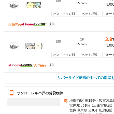
3階
25.52㎡
3,00
バス・トイレ別
ペット相談
オー
提供
3.9
1K
3階
25.52㎡
3,00
バス・トイレ別
ペット相談
オー
提供
リバーサイド夢園のすべての部屋
サンローレル串戸の賃貸物件
地御前駅 歩
15
分 （広電宮島
宮内駅 歩
6
分 （広電宮島線）
宮内串戸駅 歩
8
分 （山陽線）