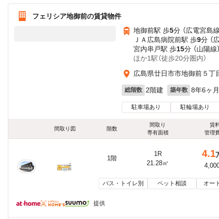
フェリシア地御前の賃貸物件
地御前駅 歩
5
分 （広電宮島線
ＪＡ広島病院前駅 歩
9
分 （
宮内串戸駅 歩
15
分 （山陽線
ほか1駅（徒歩20分圏内）
広島県廿日市市地御前５丁
2階建
8年6ヶ
総階数
築年数
駐車場あり
駐輪場あり
間取り
賃
間取り図
階数
専有面積
管理
4.1
1R
1階
21.28㎡
4,00
バス・トイレ別
ペット相談
オー
提供