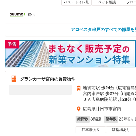
バス・トイレ別
ペット相談
フロ
提供
アロベスタ串戸のすべての部屋を
グランカーサ宮内の賃貸物件
地御前駅 歩
24
分 （広電宮島
宮内串戸駅 歩
27
分 （山陽線
ＪＡ広島病院前駅 歩
28
分 
広島県廿日市市宮内
8階建
23年6ヶ
総階数
築年数
駐車場あり
駐輪場あり