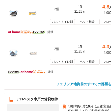
4.8
1R
2階
21.28㎡
4,00
バス・トイレ別
ペット相談
フロ
提供
4.3
1R
2階
21.28㎡
4,00
バス・トイレ別
ペット相談
フロ
提供
フェリシア地御前のすべての部屋
アロベスタ串戸の賃貸物件
地御前駅 歩
10
分 （広電宮島