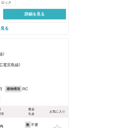
トロック
詳細を見る
を見る
線）
）
（広電宮島線）
月
RC
建物構造
料
敷金
お気に入り
費等
礼金
不要
敷
円