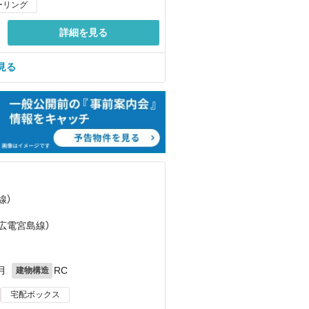
ーリング
詳細を見る
見る
線）
）
（広電宮島線）
月
RC
建物構造
宅配ボックス