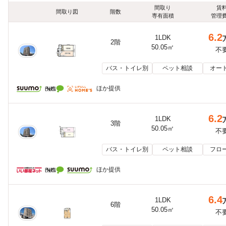
間取り
賃
間取り図
階数
専有面積
管理
6.2
1LDK
2階
50.05㎡
不
バス・トイレ別
ペット相談
オー
ほか提供
6.2
1LDK
3階
50.05㎡
不
バス・トイレ別
ペット相談
フロ
ほか提供
6.4
1LDK
6階
50.05㎡
不