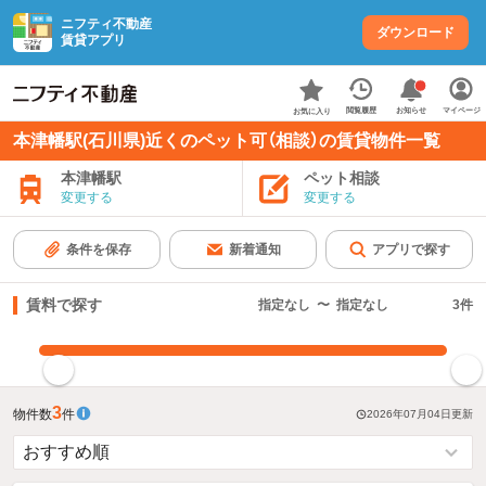
ニフティ不動産
ダウンロード
賃貸アプリ
お知らせ
閲覧履歴
マイページ
お気に入り
本津幡駅(石川県)近くのペット可（相談）の賃貸物件一覧
本津幡駅
ペット相談
変更する
変更する
条件を保存
新着通知
アプリで探す
賃料で探す
指定なし
〜
指定なし
3
件
指定した賃料で絞り込む
3
物件数
件
2026年07月04日
更新