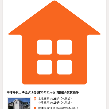
中津幡駅より徒歩19分 築35年11ヶ月 2階建の賃貸物件
本津幡駅 歩
25
分 （七尾線）
中津幡駅 歩
19
分 （七尾線）
石川県河北郡津幡町字緑が丘２