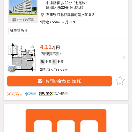
中津幡駅 歩
20
分 （七尾線）
能瀬駅 歩
32
分 （七尾線）
石川県河北郡津幡町清水510-2
すべての写真
5階建 / 55年8ヶ月 / RC
駐車場あり
4.11
万円
（管理費不要）
不要
不要
敷
礼
2階 / 2K / 33.09㎡
お問い合わせ
（無料）
ほか提供