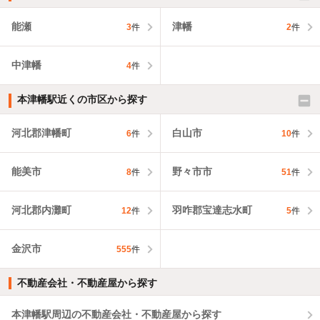
能瀬
津幡
3
件
2
件
中津幡
4
件
本津幡駅近くの市区から探す
河北郡津幡町
白山市
6
件
10
件
能美市
野々市市
8
件
51
件
河北郡内灘町
羽咋郡宝達志水町
12
件
5
件
金沢市
555
件
不動産会社・不動産屋から探す
本津幡駅周辺の不動産会社・不動産屋から探す