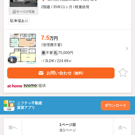
2階建 / 35年11ヶ月 / 軽量鉄骨
すべての写真
駐車場あり
7.5
万円
（管理費不要）
不要
75,000円
敷
礼
- / 3LDK / 224.69㎡
お問い合わせ
（無料）
提供
ニフティ不動産
ダウンロード
賃貸アプリ
1ページ目
前へ
次へ
全1ページ