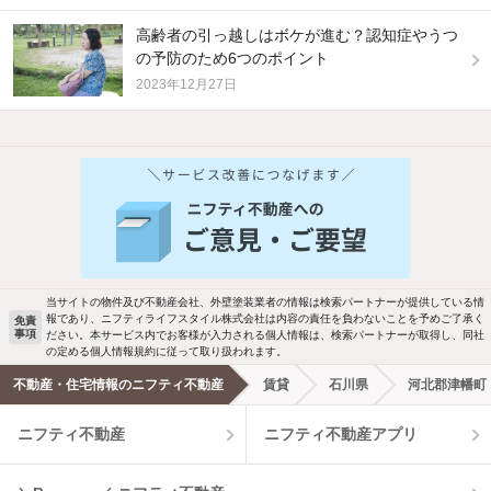
高齢者の引っ越しはボケが進む？認知症やうつ
の予防のため6つのポイント
2023年12月27日
他の人はこんな条件で絞り込んでいます！
人気のこだわり条件
新着物件メール通知
バス・トイレ別
2階以上
ご希望の条件の物件が見つかり次第、メ
駐車場あり
ペット相談
ールでお知らせします
当サイトの物件及び不動産会社、外壁塗装業者の情報は検索パートナーが提供している情
報であり、ニフティライフスタイル株式会社は内容の責任を負わないことを予めご了承く
免責
洗濯機置場あり
独立洗面台
事項
ださい。本サービス内でお客様が入力される個人情報は、検索パートナーが取得し、同社
新着メール通知を受け取る
の定める個人情報規約に従って取り扱われます。
エアコンあり
都市ガス
不動産・住宅情報のニフティ不動産
賃貸
石川県
河北郡津幡町
ニフティ不動産
ニフティ不動産アプリ
温水洗浄便座
オートロック
コンロ2口以上
追焚き機能