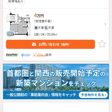
駐車場あり
4
万円
（管理費不要）
不要
不要
敷
礼
1階 / 2K / 33.09㎡
お問い合わせ
（無料）
提供