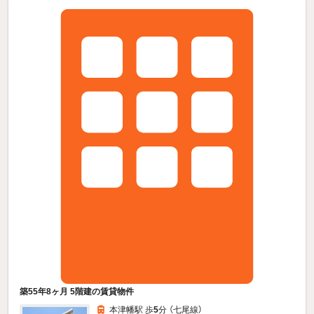
築55年8ヶ月 5階建の賃貸物件
本津幡駅 歩
5
分 （七尾線）