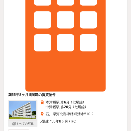
築55年8ヶ月 5階建の賃貸物件
本津幡駅 歩
6
分 （七尾線）
中津幡駅 歩
20
分 （七尾線）
石川県河北郡津幡町清水510-2
5階建 / 55年8ヶ月 / RC
すべての写真