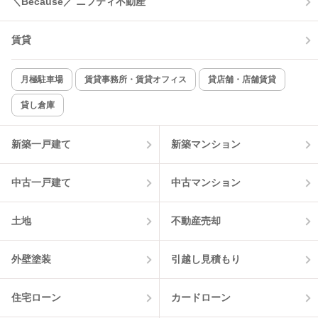
＼Because／ ニフティ不動産
TV付インターホン
角部屋
賃貸
新着のみ
インターネット無料
月極駐車場
賃貸事務所・賃貸オフィス
貸店舗・店舗賃貸
貸し倉庫
該当件数:
物件一覧に反映
3
件
新築一戸建て
新築マンション
中古一戸建て
中古マンション
土地
不動産売却
外壁塗装
引越し見積もり
住宅ローン
カードローン