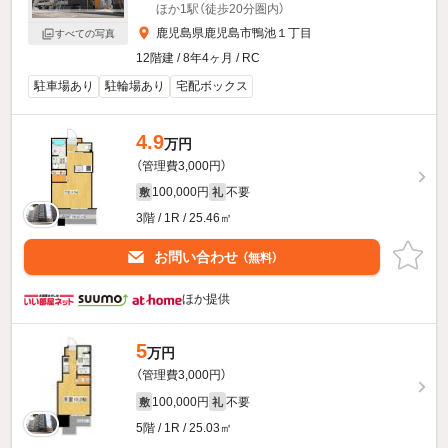
ほか1駅（徒歩20分圏内）
鹿児島県鹿児島市鴨池１丁目
すべての写真
12階建 / 8年4ヶ月 / RC
駐車場あり
駐輪場あり
宅配ボックス
4.9
万円
（管理費3,000円）
100,000円
不要
敷
礼
3階 / 1R / 25.46㎡
お問い合わせ
（無料）
ほか提供
5
万円
（管理費3,000円）
100,000円
不要
敷
礼
5階 / 1R / 25.03㎡