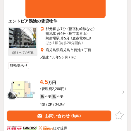
エントピア鴨池の賃貸物件
郡元駅 歩
7
分 （指宿枕崎線
など
）
鴨池駅 歩
4
分 （鹿市電谷山）
騎射場駅 歩
5
分 （鹿市電谷山）
ほか1駅（徒歩20分圏内）
鹿児島県鹿児島市鴨池１丁目
すべての写真
5階建 / 38年5ヶ月 / RC
駐輪場あり
4.5
万円
（管理費2,200円）
不要
不要
敷
礼
4階 / 2K / 34.0㎡
お問い合わせ
（無料）
ほか提供