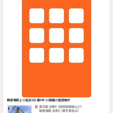
騎射場駅より徒歩3分 築5年 11階建の賃貸物件
郡元駅 歩
9
分 （指宿枕崎線
など
）
騎射場駅 歩
3
分 （鹿市電谷山）