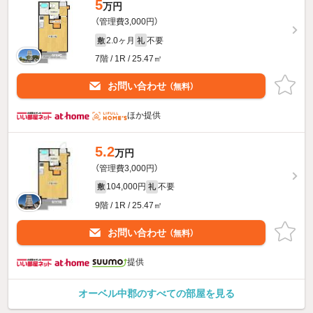
5
万円
（管理費3,000円）
2.0ヶ月
不要
敷
礼
7階 / 1R / 25.47㎡
お問い合わせ
（無料）
ほか提供
5.2
万円
（管理費3,000円）
104,000円
不要
敷
礼
9階 / 1R / 25.47㎡
お問い合わせ
（無料）
提供
オーベル中郡のすべての部屋を見る