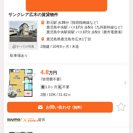
サンクレア広木の賃貸物件
郡元駅 歩
35
分 （指宿枕崎線
など
）
鹿児島中央駅 バス
17
分 歩
5
分 （九州新幹線
など
）
鹿児島中央駅前駅 バス
17
分 歩
5
分 （鹿市電唐湊）
鹿児島県鹿児島市広木1丁目
2階建 / 10年6ヶ月 / 木造
すべての写真
駐車場あり
4.8
万円
（管理費不要）
1.0ヶ月
不要
敷
礼
2階 / 1DK / 31.82㎡
お問い合わせ
（無料）
提供