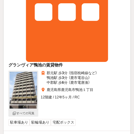
グランヴィア鴨池の賃貸物件
郡元駅 歩
3
分 （指宿枕崎線
など
）
鴨池駅 歩
3
分 （鹿市電谷山）
中郡駅 歩
6
分 （鹿市電唐湊）
鹿児島県鹿児島市鴨池１丁目
12階建 / 12年5ヶ月 / RC
すべての写真
駐車場あり
駐輪場あり
宅配ボックス