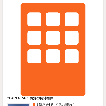
CLAREGRACE鴨池の賃貸物件
郡元駅 歩
8
分 （指宿枕崎線
など
）