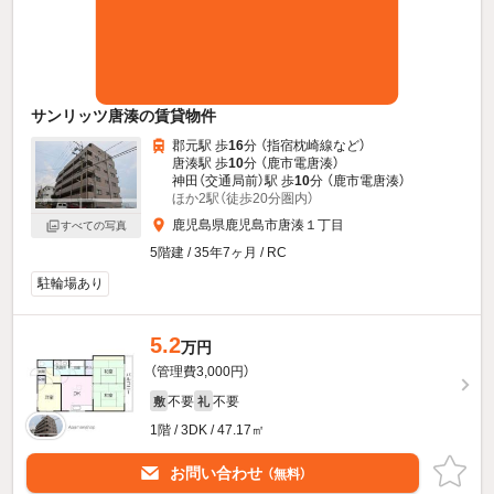
サンリッツ唐湊の賃貸物件
郡元駅 歩
16
分 （指宿枕崎線
など
）
唐湊駅 歩
10
分 （鹿市電唐湊）
神田（交通局前）駅 歩
10
分 （鹿市電唐湊）
ほか2駅（徒歩20分圏内）
鹿児島県鹿児島市唐湊１丁目
すべての写真
5階建 / 35年7ヶ月 / RC
駐輪場あり
5.2
万円
（管理費3,000円）
不要
不要
敷
礼
1階 / 3DK / 47.17㎡
お問い合わせ
（無料）