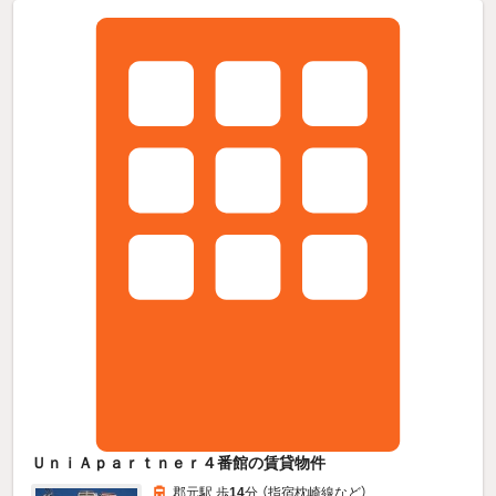
ＵｎｉＡｐａｒｔｎｅｒ４番館の賃貸物件
郡元駅 歩
14
分 （指宿枕崎線
など
）