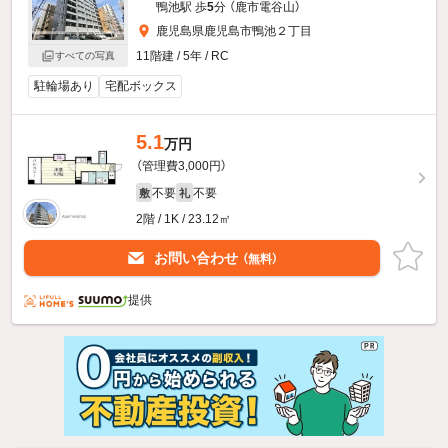
鴨池駅 歩
5
分 （鹿市電谷山）
鹿児島県鹿児島市鴨池２丁目
11階建 / 5年 / RC
すべての写真
駐輪場あり
宅配ボックス
5.1
万円
（管理費3,000円）
不要
不要
敷
礼
2階 / 1K / 23.12㎡
お問い合わせ
（無料）
提供