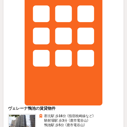
ヴェレーナ鴨池の賃貸物件
郡元駅 歩
16
分 （指宿枕崎線
など
）
騎射場駅 歩
3
分 （鹿市電谷山）
鴨池駅 歩
5
分 （鹿市電谷山）