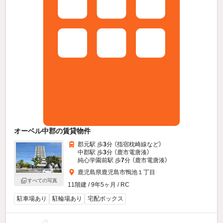
オーベル中郡の賃貸物件
郡元駅 歩
3
分 （指宿枕崎線
など
）
中郡駅 歩
3
分 （鹿市電唐湊）
純心学園前駅 歩
7
分 （鹿市電唐湊）
鹿児島県鹿児島市鴨池１丁目
すべての写真
11階建 / 9年5ヶ月 / RC
駐車場あり
駐輪場あり
宅配ボックス