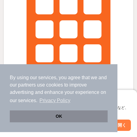
By using our services, you agree that we and
our
partners
use cookies to improve
advertising and enhance your experience on
アプリに切り替えて、サクサクお部屋探し
our services.
Privacy Policy
ＳＹＭＰＡＴＩＱＵＥＶＥＲＴの賃貸物件
会員登録なしですぐ使える。マップ検索やお気に入り保存など、
アプリ限定の便利な機能が使えます！
郡元駅 歩
5
分 （指宿枕崎線
など
）
OK
鴨池駅 歩
3
分 （鹿市電谷山）
Web版で続行
アプリを開く
中郡駅 歩
5
分 （鹿市電唐湊）
駅・沿線を変更
絞り込み条件を変更
鹿児島県鹿児島市鴨池１丁目