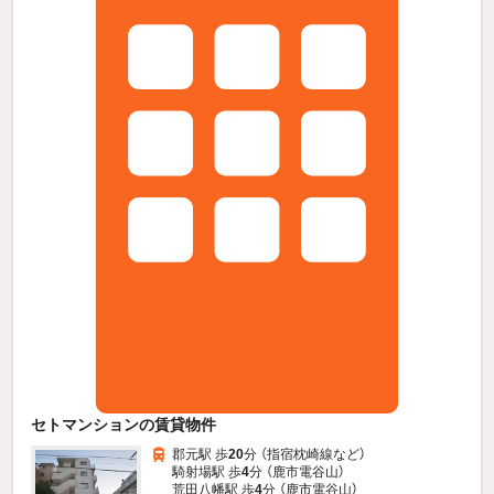
セトマンションの賃貸物件
郡元駅 歩
20
分 （指宿枕崎線
など
）
騎射場駅 歩
4
分 （鹿市電谷山）
荒田八幡駅 歩
4
分 （鹿市電谷山）