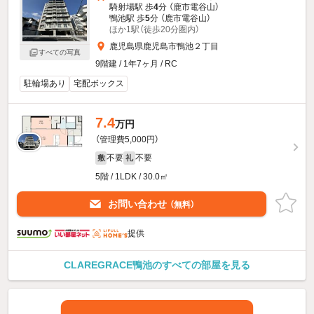
騎射場駅 歩
4
分 （鹿市電谷山）
鴨池駅 歩
5
分 （鹿市電谷山）
ほか1駅（徒歩20分圏内）
鹿児島県鹿児島市鴨池２丁目
すべての写真
9階建 / 1年7ヶ月 / RC
駐輪場あり
宅配ボックス
7.4
万円
（管理費5,000円）
不要
不要
敷
礼
5階 / 1LDK / 30.0㎡
お問い合わせ
（無料）
提供
CLAREGRACE鴨池のすべての部屋を見る