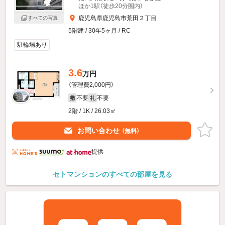
ほか1駅（徒歩20分圏内）
鹿児島県鹿児島市荒田２丁目
すべての写真
5階建 / 30年5ヶ月 / RC
駐輪場あり
3.6
万円
（管理費2,000円）
不要
不要
敷
礼
2階 / 1K / 26.03㎡
お問い合わせ
（無料）
提供
セトマンションのすべての部屋を見る