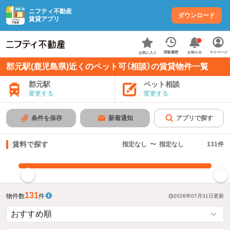
ニフティ不動産
ダウンロード
賃貸アプリ
お知らせ
閲覧履歴
マイページ
お気に入り
郡元駅(鹿児島県)近くのペット可（相談）の賃貸物件一覧
郡元駅
ペット相談
変更する
変更する
条件を保存
新着通知
アプリで探す
賃料で探す
指定なし
〜
指定なし
131
件
指定した賃料で絞り込む
131
物件数
件
2026年07月31日
更新