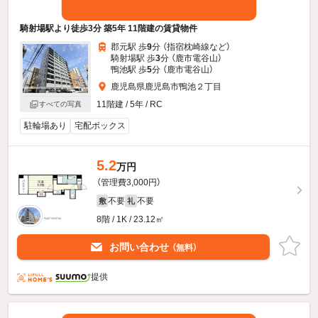
騎射場駅より徒歩3分 築5年 11階建の賃貸物件
郡元駅 歩
9
分 （指宿枕崎線
など
）
騎射場駅 歩
3
分 （鹿市電谷山）
鴨池駅 歩
5
分 （鹿市電谷山）
鹿児島県鹿児島市鴨池２丁目
11階建 / 5年 / RC
すべての写真
駐輪場あり
宅配ボックス
5.2
万円
（管理費3,000円）
不要
不要
敷
礼
8階 / 1K / 23.12㎡
お問い合わせ
（無料）
提供