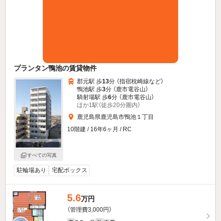
プランタン鴨池の賃貸物件
郡元駅 歩
13
分 （指宿枕崎線
など
）
鴨池駅 歩
3
分 （鹿市電谷山）
騎射場駅 歩
6
分 （鹿市電谷山）
ほか1駅（徒歩20分圏内）
鹿児島県鹿児島市鴨池１丁目
10階建 / 16年6ヶ月 / RC
すべての写真
駐輪場あり
宅配ボックス
5.6
万円
（管理費3,000円）