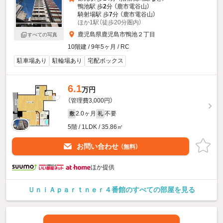
鴨池駅 歩
2
分 （鹿市電谷山）
騎射場駅 歩
7
分 （鹿市電谷山）
ほか1駅（徒歩20分圏内）
鹿児島県鹿児島市鴨池２丁目
すべての写真
10階建 / 9年5ヶ月 / RC
駐車場あり
駐輪場あり
宅配ボックス
6.1
万円
（管理費3,000円）
2.0ヶ月
不要
敷
礼
5階 / 1LDK / 35.86㎡
お問い合わせ
（無料）
ほか提供
ＵｎｉＡｐａｒｔｎｅｒ４番館のすべての部屋を見る