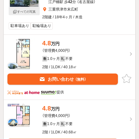
江戸橋駅 歩
42
分 （名古屋線）
三重県津市末広町
すべての写真
2階建 / 18年4ヶ月 / 木造
駐車場あり
駐輪場あり
4.8
万円
（管理費4,000円）
1.0ヶ月
不要
敷
礼
2階 / 1LDK / 40.18㎡
お問い合わせ
（無料）
提供
4.8
万円
（管理費4,000円）
1.0ヶ月
不要
敷
礼
2階 / 1LDK / 40.68㎡