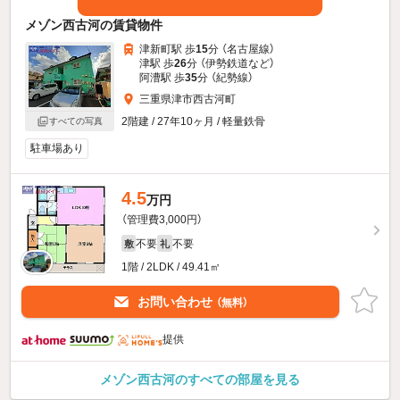
メゾン西古河の賃貸物件
津新町駅 歩
15
分 （名古屋線）
津駅 歩
26
分 （伊勢鉄道
など
）
阿漕駅 歩
35
分 （紀勢線）
三重県津市西古河町
2階建 / 27年10ヶ月 / 軽量鉄骨
すべての写真
駐車場あり
4.5
万円
（管理費3,000円）
不要
不要
敷
礼
1階 / 2LDK / 49.41㎡
お問い合わせ
（無料）
提供
メゾン西古河のすべての部屋を見る