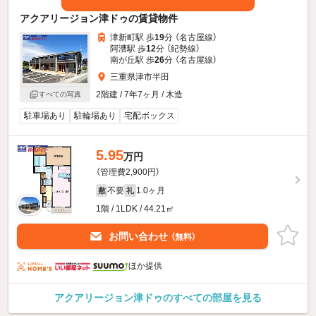
アクアリージョン津ドゥの賃貸物件
津新町駅 歩
19
分 （名古屋線）
阿漕駅 歩
12
分 （紀勢線）
南が丘駅 歩
26
分 （名古屋線）
三重県津市半田
2階建 / 7年7ヶ月 / 木造
すべての写真
駐車場あり
駐輪場あり
宅配ボックス
5.95
万円
（管理費2,900円）
不要
1.0ヶ月
敷
礼
1階 / 1LDK / 44.21㎡
お問い合わせ
（無料）
ほか提供
アクアリージョン津ドゥのすべての部屋を見る