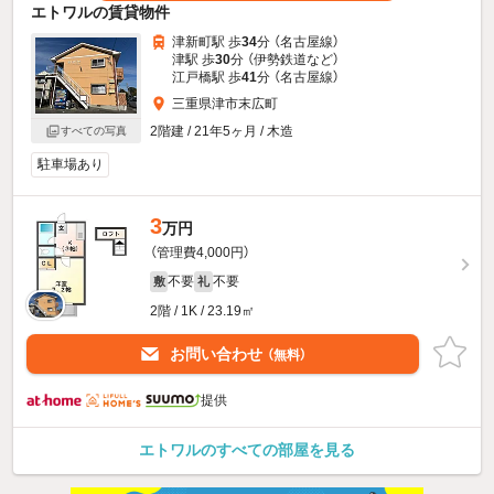
エトワルの賃貸物件
津新町駅 歩
34
分 （名古屋線）
津駅 歩
30
分 （伊勢鉄道
など
）
江戸橋駅 歩
41
分 （名古屋線）
三重県津市末広町
2階建 / 21年5ヶ月 / 木造
すべての写真
駐車場あり
3
万円
（管理費4,000円）
不要
不要
敷
礼
2階 / 1K / 23.19㎡
お問い合わせ
（無料）
提供
エトワルのすべての部屋を見る