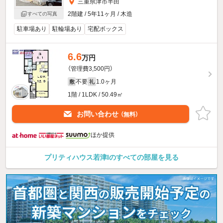
三重県津市半田
2階建 / 5年11ヶ月 / 木造
すべての写真
駐車場あり
駐輪場あり
宅配ボックス
6.6
万円
（管理費3,500円）
不要
1.0ヶ月
敷
礼
1階 / 1LDK / 50.49㎡
お問い合わせ
（無料）
ほか提供
プリティハウス若津Iのすべての部屋を見る