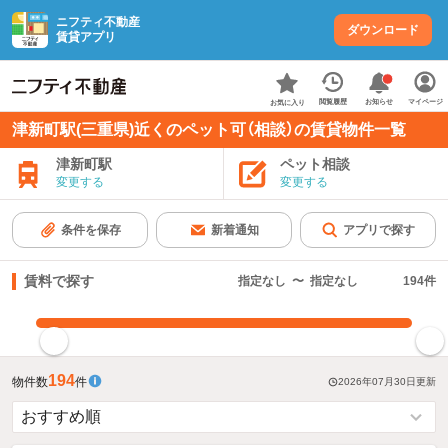
ニフティ不動産
ダウンロード
賃貸アプリ
お知らせ
閲覧履歴
マイページ
お気に入り
津新町駅(三重県)近くのペット可（相談）の賃貸物件一覧
津新町駅
ペット相談
変更する
変更する
条件を保存
新着通知
アプリで探す
賃料で探す
指定なし
〜
指定なし
194
件
指定した賃料で絞り込む
194
物件数
件
2026年07月30日
更新