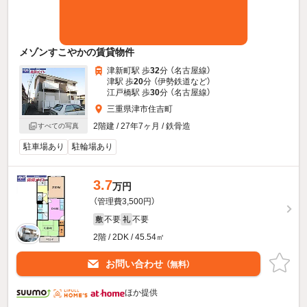
メゾンすこやかの賃貸物件
津新町駅 歩
32
分 （名古屋線）
津駅 歩
20
分 （伊勢鉄道
など
）
江戸橋駅 歩
30
分 （名古屋線）
三重県津市住吉町
2階建 / 27年7ヶ月 / 鉄骨造
すべての写真
駐車場あり
駐輪場あり
3.7
万円
（管理費3,500円）
不要
不要
敷
礼
2階 / 2DK / 45.54㎡
お問い合わせ
（無料）
ほか提供