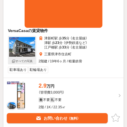
VersaCasaの賃貸物件
津新町駅 歩
35
分 （名古屋線）
津駅 歩
23
分 （伊勢鉄道
など
）
江戸橋駅 歩
33
分 （名古屋線）
三重県津市住吉町
2階建 / 19年6ヶ月 / 軽量鉄骨
すべての写真
駐車場あり
駐輪場あり
2.9
万円
（管理費3,000円）
不要
不要
敷
礼
2階 / 1K / 22.35㎡
お問い合わせ
（無料）