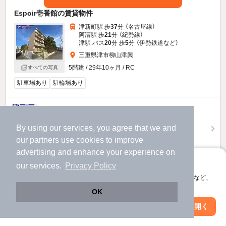
Espoir壱番館の賃貸物件
津新町駅 歩
37
分 （名古屋線）
阿漕駅 歩
21
分 （紀勢線）
津駅 バス
20
分 歩
5
分 （伊勢鉄道
など
）
三重県津市柳山津興
5階建 / 29年10ヶ月 / RC
すべての写真
駐車場あり
駐輪場あり
5.1
万円
（管理費5,000円）
By using our services, you agree that we and
不要
1.0ヶ月
敷
礼
our
partners
use cookies to improve
1階 / 3LDK / 65.28㎡
advertising and enhance your experience on
アプリに切り替えて、サクサクお部屋探し
our services.
Privacy Policy
お問い合わせ
（無料）
会員登録なしですぐ使える。マップ検索やお気に入り保存など、
アプリ限定の便利な機能が使えます！
ほか提供
OK
Web版で続行
アプリを開く
駅・沿線を変更
絞り込み条件を変更
Espoir壱番館のすべての部屋を見る