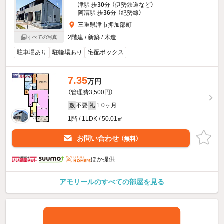
津駅 歩
30
分 （伊勢鉄道
など
）
阿漕駅 歩
36
分 （紀勢線）
三重県津市押加部町
2階建 / 新築 / 木造
すべての写真
駐車場あり
駐輪場あり
宅配ボックス
7.35
万円
（管理費3,500円）
不要
1.0ヶ月
敷
礼
1階 / 1LDK / 50.01㎡
お問い合わせ
（無料）
ほか提供
アモリールのすべての部屋を見る