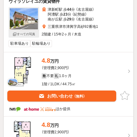
ヴィラソレイユの賃貸物件
津新町駅 歩
44
分 （名古屋線）
阿漕駅 歩
23
分 （紀勢線）
南が丘駅 歩
29
分 （名古屋線）
三重県津市津興字高砂92番地1
2階建 / 15年2ヶ月 / 木造
すべての写真
駐車場あり
駐輪場あり
4.8
万円
（管理費2,900円）
不要
1.0ヶ月
敷
礼
1階 / 1LDK / 44.75㎡
お問い合わせ
（無料）
ほか提供
4.8
万円
（管理費2,900円）