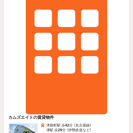
カムズエイトの賃貸物件
津新町駅 歩
42
分 （名古屋線）
津駅 歩
29
分 （伊勢鉄道
など
）