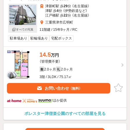
津新町駅 歩
29
分 （名古屋線）
津駅 歩
4
分 （伊勢鉄道
など
）
江戸橋駅 歩
22
分 （名古屋線）
三重県津市広明町
11階建 / 15年9ヶ月 / RC
すべての写真
駐車場あり
駐輪場あり
宅配ボックス
14.5
万円
（管理費不要）
2.0ヶ月
2.0ヶ月
敷
礼
3階 / 3LDK / 75.17㎡
お問い合わせ
（無料）
ほか提供
ポレスター津偕楽公園のすべての部屋を見る