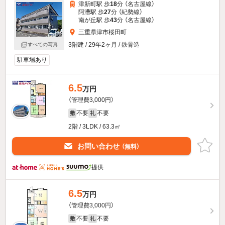
津新町駅 歩
18
分 （名古屋線）
阿漕駅 歩
27
分 （紀勢線）
南が丘駅 歩
43
分 （名古屋線）
三重県津市桜田町
3階建 / 29年2ヶ月 / 鉄骨造
すべての写真
駐車場あり
6.5
万円
（管理費3,000円）
不要
不要
敷
礼
2階 / 3LDK / 63.3㎡
お問い合わせ
（無料）
提供
6.5
万円
（管理費3,000円）
不要
不要
敷
礼