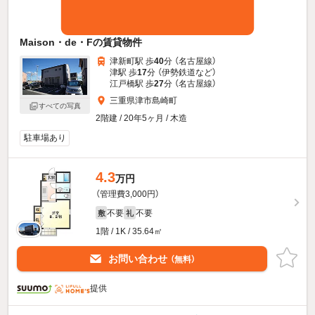
Maison・de・Fの賃貸物件
津新町駅 歩
40
分 （名古屋線）
津駅 歩
17
分 （伊勢鉄道
など
）
江戸橋駅 歩
27
分 （名古屋線）
三重県津市島崎町
すべての写真
2階建 / 20年5ヶ月 / 木造
駐車場あり
4.3
万円
（管理費3,000円）
不要
不要
敷
礼
1階 / 1K / 35.64㎡
お問い合わせ
（無料）
提供