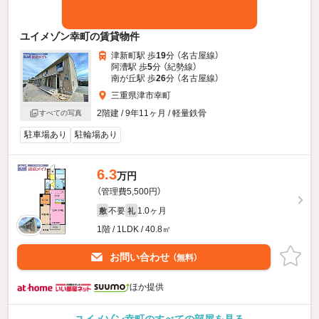
ユイメゾン幸町の賃貸物件
津新町駅 歩
19
分 （名古屋線）
阿漕駅 歩
5
分 （紀勢線）
南が丘駅 歩
26
分 （名古屋線）
三重県津市幸町
2階建 / 9年11ヶ月 / 軽量鉄骨
すべての写真
駐車場あり
駐輪場あり
6.3
万円
（管理費5,500円）
不要
1.0ヶ月
敷
礼
1階 / 1LDK / 40.8㎡
お問い合わせ
（無料）
ほか提供