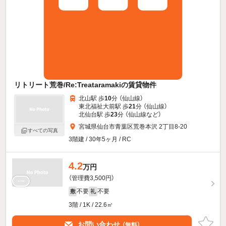
リトリート荒巻/Re:Treataramakiの賃貸物件
北山駅 歩
10
分 （仙山線）
東北福祉大前駅 歩
21
分 （仙山線）
北仙台駅 歩
23
分 （仙山線
など
）
宮城県仙台市青葉区荒巻本沢 2丁目8-20
すべての写真
3階建 / 30年5ヶ月 / RC
4.2
万円
（管理費3,500円）
不要
不要
敷
礼
3階 / 1K / 22.6㎡
お問い合わせ
（無料）