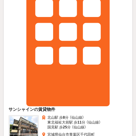
サンシャインの賃貸物件
北山駅 歩
8
分 （仙山線）
東北福祉大前駅 歩
11
分 （仙山線）
国見駅 歩
25
分 （仙山線）
宮城県仙台市青葉区千代田町