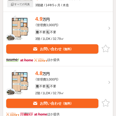
すべての写真
3階建 / 14年5ヶ月 / 木造
4.9
万円
（管理費3,000円）
不要
不要
敷
礼
3階 / 1LDK / 32.79㎡
お問い合わせ
（無料）
ほか提供
4.8
万円
（管理費3,000円）
不要
不要
敷
礼
2階 / 1LDK / 32.79㎡
お問い合わせ
（無料）
ほか提供