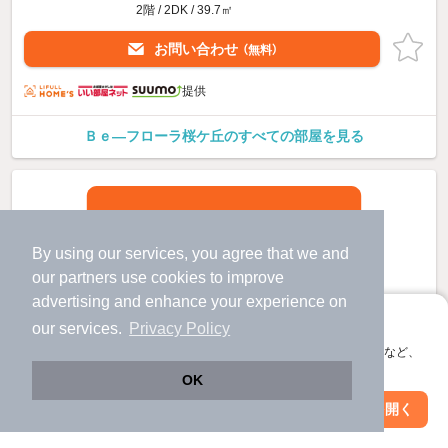
2階 / 2DK / 39.7㎡
お問い合わせ
（無料）
提供
Ｂｅ—フローラ桜ケ丘のすべての部屋を見る
By using our services, you agree that we and
our
partners
use cookies to improve
advertising and enhance your experience on
アプリに切り替えて、サクサクお部屋探し
our services.
Privacy Policy
会員登録なしですぐ使える。マップ検索やお気に入り保存など、
アプリ限定の便利な機能が使えます！
OK
Web版で続行
アプリを開く
駅・沿線を変更
絞り込み条件を変更