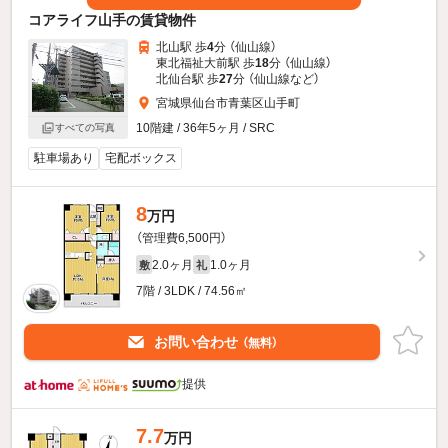
コアライフ山手の賃貸物件
北山駅 歩
4
分 （仙山線）
東北福祉大前駅 歩
18
分 （仙山線）
北仙台駅 歩
27
分 （仙山線
など
）
宮城県仙台市青葉区山手町
10階建 / 36年5ヶ月 / SRC
すべての写真
駐車場あり
宅配ボックス
8
万円
（管理費6,500円）
2.0ヶ月
1.0ヶ月
敷
礼
7階 / 3LDK / 74.56㎡
お問い合わせ
（無料）
提供
7.7
万円