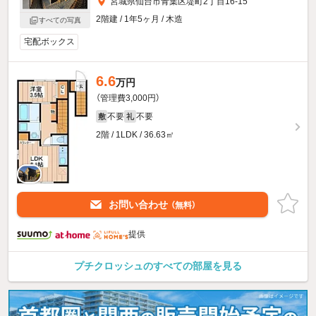
宮城県仙台市青葉区堤町2丁目16-15
2階建 / 1年5ヶ月 / 木造
すべての写真
宅配ボックス
6.6
万円
（管理費3,000円）
不要
不要
敷
礼
2階 / 1LDK / 36.63㎡
お問い合わせ
（無料）
提供
プチクロッシュのすべての部屋を見る