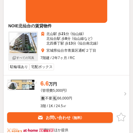
NOIE北仙台の賃貸物件
北山駅 歩
21
分 （仙山線）
北仙台駅 歩
8
分 （仙山線
など
）
北四番丁駅 歩
13
分 （仙台南北線）
宮城県仙台市青葉区通町２丁目
7階建 / 2年7ヶ月 / RC
すべての写真
駐輪場あり
宅配ボックス
6.6
万円
（管理費5,000円）
不要
66,000円
敷
礼
3階 / 1K / 24.5㎡
お問い合わせ
（無料）
ほか提供