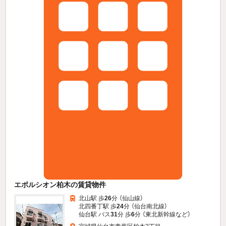
エボルシオン柏木の賃貸物件
北山駅 歩
26
分 （仙山線）
北四番丁駅 歩
24
分 （仙台南北線）
仙台駅 バス
31
分 歩
6
分 （東北新幹線
など
）