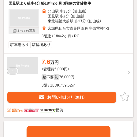
国見駅より徒歩4分 築18年2ヶ月 3階建の賃貸物件
北山駅 歩
33
分 （仙山線）
国見駅 歩
2
分 （仙山線）
東北福祉大前駅 歩
13
分 （仙山線）
宮城県仙台市青葉区荒巻 字西雷神4-3
すべての写真
3階建 / 18年2ヶ月 / RC
駐車場あり
駐輪場あり
7.6
万円
（管理費5,000円）
不要
76,000円
敷
礼
3階 / 1LDK / 59.52㎡
お問い合わせ
（無料）
提供