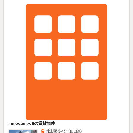
ilmiocampoIIの賃貸物件
北山駅 歩
4
分 （仙山線）