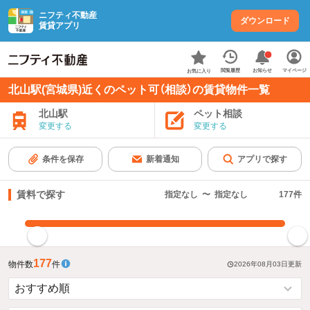
ニフティ不動産
ダウンロード
賃貸アプリ
お知らせ
閲覧履歴
マイページ
お気に入り
北山駅(宮城県)近くのペット可（相談）の賃貸物件一覧
北山駅
ペット相談
変更する
変更する
条件を保存
新着通知
アプリで探す
賃料で探す
指定なし
〜
指定なし
177
件
指定した賃料で絞り込む
177
物件数
件
2026年08月03日
更新