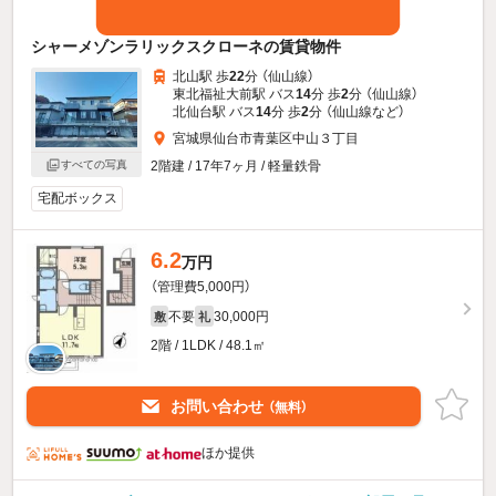
シャーメゾンラリックスクローネの賃貸物件
北山駅 歩
22
分 （仙山線）
東北福祉大前駅 バス
14
分 歩
2
分 （仙山線）
北仙台駅 バス
14
分 歩
2
分 （仙山線
など
）
宮城県仙台市青葉区中山３丁目
2階建 / 17年7ヶ月 / 軽量鉄骨
すべての写真
宅配ボックス
6.2
万円
（管理費5,000円）
不要
30,000円
敷
礼
2階 / 1LDK / 48.1㎡
お問い合わせ
（無料）
ほか提供