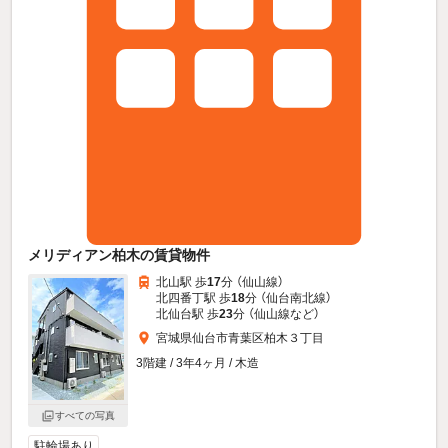
メリディアン柏木の賃貸物件
北山駅 歩
17
分 （仙山線）
北四番丁駅 歩
18
分 （仙台南北線）
北仙台駅 歩
23
分 （仙山線
など
）
宮城県仙台市青葉区柏木３丁目
3階建 / 3年4ヶ月 / 木造
すべての写真
駐輪場あり