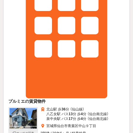
プルミエの賃貸物件
北山駅 歩
36
分 （仙山線）
八乙女駅 バス
13
分 歩
4
分 （仙台南北線）
泉中央駅 バス
17
分 歩
4
分 （仙台南北線）
宮城県仙台市青葉区中山９丁目