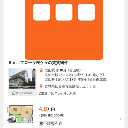
Ｂｅ—フローラ桜ケ丘の賃貸物件
北山駅 歩
30
分 （仙山線）
北仙台駅 バス
11
分 歩
5
分 （仙山線
など
）
北四番丁駅 バス
17
分 歩
5
分 （仙台南北線）
宮城県仙台市青葉区桜ケ丘５丁目
2階建 / 36年5ヶ月 / 木造
すべての写真
4.8
万円
（管理費2,000円）
不要
不要
敷
礼