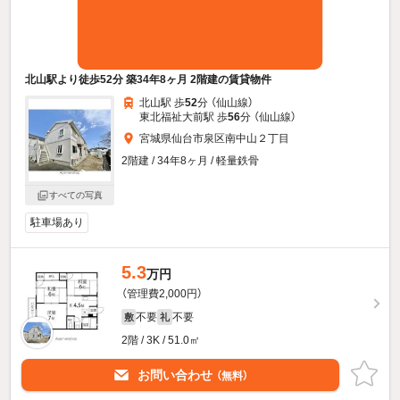
北山駅より徒歩52分 築34年8ヶ月 2階建の賃貸物件
北山駅 歩
52
分 （仙山線）
東北福祉大前駅 歩
56
分 （仙山線）
宮城県仙台市泉区南中山２丁目
2階建 / 34年8ヶ月 / 軽量鉄骨
すべての写真
駐車場あり
5.3
万円
（管理費2,000円）
不要
不要
敷
礼
2階 / 3K / 51.0㎡
お問い合わせ
（無料）