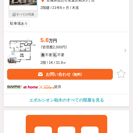
宮城県仙台市青葉区柏木3丁目
2階建 / 21年6ヶ月 / 木造
すべての写真
駐車場あり
5.6
万円
（管理費2,000円）
不要
不要
敷
礼
2階 / 1K / 31.8㎡
お問い合わせ
（無料）
提供
エボルシオン柏木のすべての部屋を見る