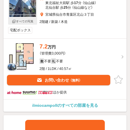
東北福祉大前駅 歩
17
分 （仙山線）
北仙台駅 歩
25
分 （仙山線
など
）
宮城県仙台市青葉区北山３丁目
2階建 / 新築 / 木造
すべての写真
宅配ボックス
7.2
万円
（管理費3,000円）
不要
不要
敷
礼
2階 / 1LDK / 40.57㎡
お問い合わせ
（無料）
ほか提供
ilmiocampoIIのすべての部屋を見る