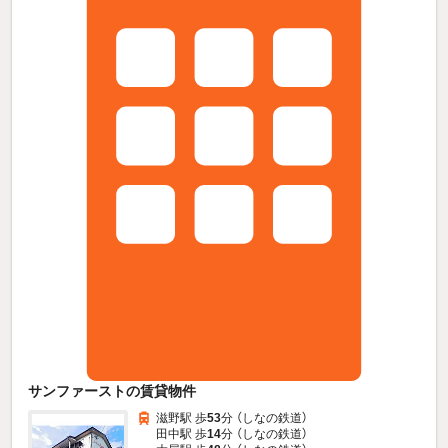
サンファーストの賃貸物件
滋野駅 歩
53
分 （しなの鉄道）
田中駅 歩
14
分 （しなの鉄道）