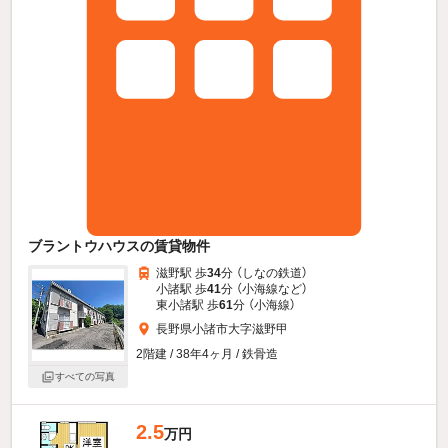
ブラントウハウスの賃貸物件
滋野駅 歩
34
分 （しなの鉄道）
小諸駅 歩
41
分 （小海線
など
）
東小諸駅 歩
61
分 （小海線）
長野県小諸市大字滋野甲
2階建 / 38年4ヶ月 / 鉄骨造
すべての写真
2.5
万円