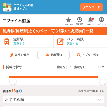
ニフティ不動産
ダウンロード
賃貸アプリ
お知らせ
閲覧履歴
マイページ
お気に入り
滋野駅(長野県)近くのペット可（相談）の賃貸物件一覧
滋野駅
ペット相談
変更する
変更する
条件を保存
新着通知
アプリで探す
賃料で探す
指定なし
〜
指定なし
16
件
指定した賃料で絞り込む
16
物件数
件
2026年07月24日
更新