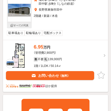
田中駅 歩
9
分 （しなの鉄道）
長野県東御市田中
2階建 / 新築 / 木造
すべての写真
駐車場あり
駐輪場あり
宅配ボックス
6.95
万円
（管理費2,900円）
不要
139,000円
敷
礼
1階 / 1LDK / 50.14㎡
お問い合わせ
（無料）
ほか提供