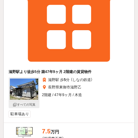
滋野駅より徒歩5分 築47年9ヶ月 2階建の賃貸物件
滋野駅 歩
5
分 （しなの鉄道）
長野県東御市滋野乙
2階建 / 47年9ヶ月 / 木造
すべての写真
駐車場あり
7.5
万円