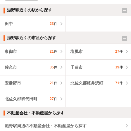
滋野駅近くの駅から探す
田中
23
件
滋野駅近くの市区から探す
東御市
塩尻市
21
件
27
件
佐久市
千曲市
35
件
39
件
安曇野市
北佐久郡軽井沢町
21
件
71
件
北佐久郡御代田町
27
件
不動産会社・不動産屋から探す
滋野駅周辺の不動産会社・不動産屋から探す