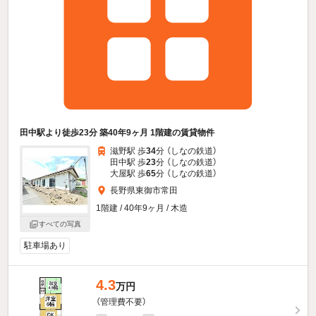
田中駅より徒歩23分 築40年9ヶ月 1階建の賃貸物件
滋野駅 歩
34
分 （しなの鉄道）
田中駅 歩
23
分 （しなの鉄道）
大屋駅 歩
65
分 （しなの鉄道）
長野県東御市常田
1階建 / 40年9ヶ月 / 木造
すべての写真
駐車場あり
4.3
万円
（管理費不要）