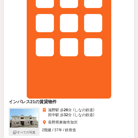
インパレス21の賃貸物件
滋野駅 歩
26
分 （しなの鉄道）
田中駅 歩
32
分 （しなの鉄道）
長野県東御市加沢
2階建 / 37年 / 鉄骨造
すべての写真