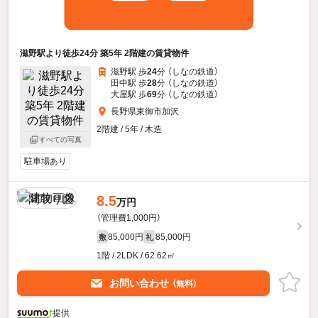
滋野駅より徒歩24分 築5年 2階建の賃貸物件
滋野駅 歩
24
分 （しなの鉄道）
田中駅 歩
28
分 （しなの鉄道）
大屋駅 歩
69
分 （しなの鉄道）
長野県東御市加沢
2階建 / 5年 / 木造
すべての写真
駐車場あり
8.5
万円
（管理費1,000円）
85,000円
85,000円
敷
礼
1階 / 2LDK / 62.62㎡
お問い合わせ
（無料）
提供