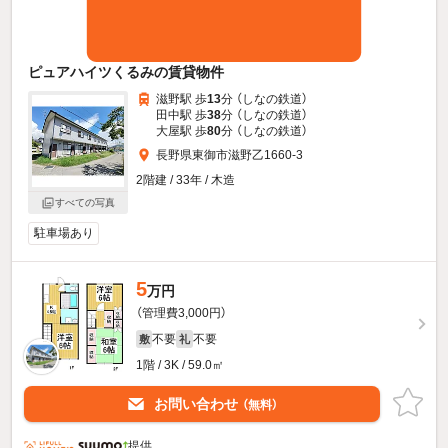
ピュアハイツくるみの賃貸物件
滋野駅 歩
13
分 （しなの鉄道）
田中駅 歩
38
分 （しなの鉄道）
大屋駅 歩
80
分 （しなの鉄道）
長野県東御市滋野乙1660-3
2階建 / 33年 / 木造
すべての写真
駐車場あり
5
万円
（管理費3,000円）
不要
不要
敷
礼
1階 / 3K / 59.0㎡
お問い合わせ
（無料）
提供