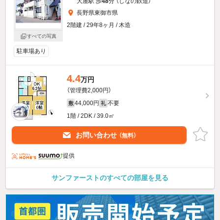
大屋駅 歩
48
分 （しなの鉄道）
長野県東御市県
2階建 / 29年8ヶ月 / 木造
すべての写真
駐車場あり
4.4
万円
（管理費2,000円）
44,000円
不要
敷
礼
1階 / 2DK / 39.0㎡
お問い合わせ
（無料）
提供
サンファーストのすべての部屋を見る