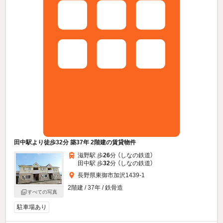
田中駅より徒歩32分 築37年 2階建の賃貸物件
滋野駅 歩
26
分 （しなの鉄道）
田中駅 歩
32
分 （しなの鉄道）
長野県東御市加沢1439-1
2階建 / 37年 / 鉄骨造
すべての写真
駐車場あり