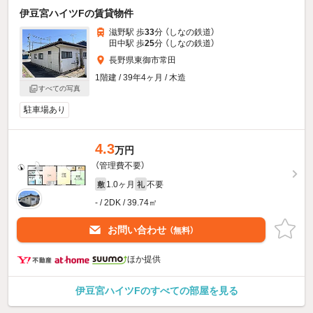
伊豆宮ハイツFの賃貸物件
滋野駅 歩
33
分 （しなの鉄道）
田中駅 歩
25
分 （しなの鉄道）
長野県東御市常田
1階建 / 39年4ヶ月 / 木造
すべての写真
駐車場あり
4.3
万円
（管理費不要）
1.0ヶ月
不要
敷
礼
- / 2DK / 39.74㎡
お問い合わせ
（無料）
ほか提供
伊豆宮ハイツFのすべての部屋を見る