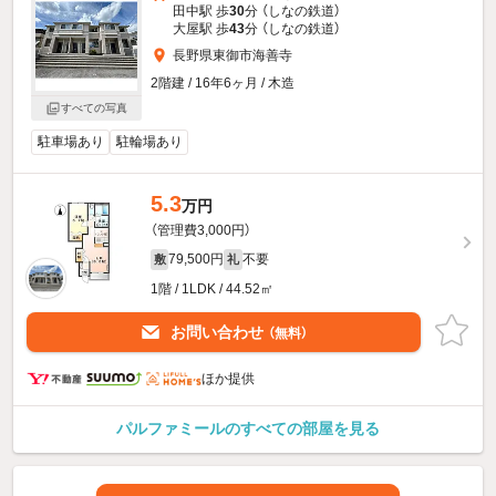
田中駅 歩
30
分 （しなの鉄道）
大屋駅 歩
43
分 （しなの鉄道）
長野県東御市海善寺
2階建 / 16年6ヶ月 / 木造
すべての写真
駐車場あり
駐輪場あり
5.3
万円
（管理費3,000円）
79,500円
不要
敷
礼
1階 / 1LDK / 44.52㎡
お問い合わせ
（無料）
ほか提供
パルファミールのすべての部屋を見る