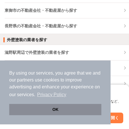
東御市の不動産会社・不動産屋から探す
長野県の不動産会社・不動産屋から探す
外壁塗装の業者を探す
滋野駅周辺で外壁塗装の業者を探す
東御市で外壁塗装の業者を探す
By using our services, you agree that we and
our
partners
use cookies to improve
長野県で外壁塗装の業者を探す
advertising and enhance your experience on
アプリに切り替えて、サクサクお部屋探し
our services.
Privacy Policy
おうち時間を豊かにするヒント
会員登録なしですぐ使える。マップ検索やお気に入り保存など、
アプリ限定の便利な機能が使えます！
ニフティ不動産のこだわり条件検索がすごい！
OK
担当者が推す便利なこだわり条件11選
Web版で続行
アプリを開く
駅・沿線を変更
絞り込み条件を変更
2023年12月27日