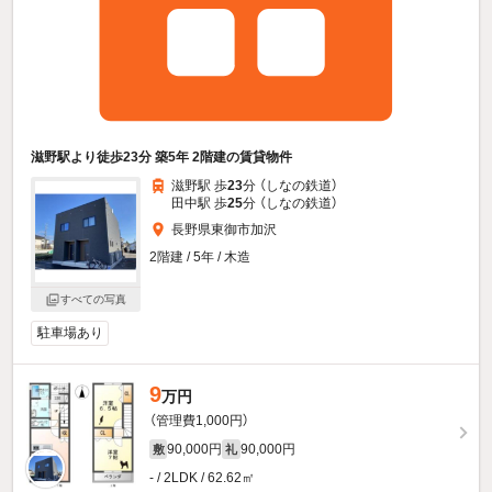
滋野駅より徒歩23分 築5年 2階建の賃貸物件
滋野駅 歩
23
分 （しなの鉄道）
田中駅 歩
25
分 （しなの鉄道）
長野県東御市加沢
2階建 / 5年 / 木造
すべての写真
駐車場あり
9
万円
（管理費1,000円）
90,000円
90,000円
敷
礼
- / 2LDK / 62.62㎡