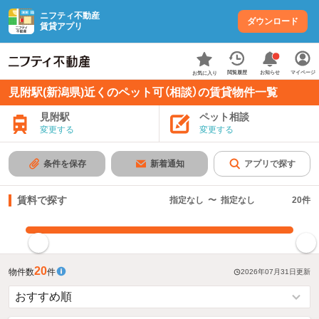
ニフティ不動産
ダウンロード
賃貸アプリ
お知らせ
閲覧履歴
マイページ
お気に入り
見附駅(新潟県)近くのペット可（相談）の賃貸物件一覧
見附駅
ペット相談
変更する
変更する
条件を保存
新着通知
アプリで探す
賃料で探す
指定なし
〜
指定なし
20
件
指定した賃料で絞り込む
20
物件数
件
2026年07月31日
更新