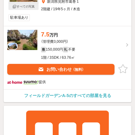
新潟県見附市葛巻１
すべての写真
2階建 / 19年5ヶ月 / 木造
駐車場あり
7.5
万円
（管理費3,000円）
150,000円
不要
敷
礼
1階 / 3SDK / 63.76㎡
お問い合わせ
（無料）
提供
フィールドガーデンA-5のすべての部屋を見る