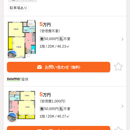
駐車場あり
5
万円
（管理費不要）
50,000円
不要
敷
礼
1階 / 2DK / 46.23㎡
お問い合わせ
（無料）
提供
5
万円
（管理費1,000円）
50,000円
不要
敷
礼
1階 / 2DK / 46.27㎡