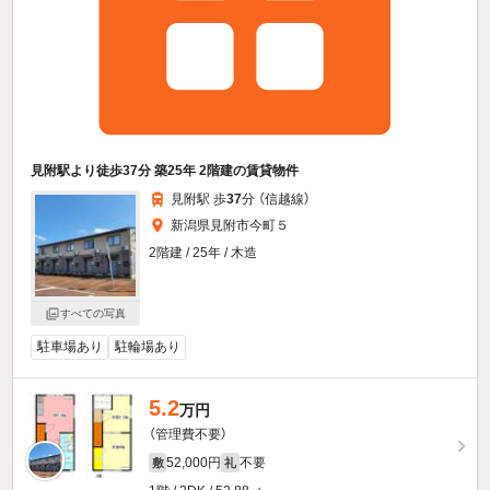
見附駅より徒歩37分 築25年 2階建の賃貸物件
見附駅 歩
37
分 （信越線）
新潟県見附市今町５
2階建 / 25年 / 木造
すべての写真
駐車場あり
駐輪場あり
5.2
万円
（管理費不要）
52,000円
不要
敷
礼