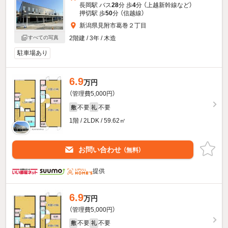
長岡駅 バス
28
分 歩
4
分 （上越新幹線
など
）
押切駅 歩
50
分 （信越線）
新潟県見附市葛巻２丁目
2階建 / 3年 / 木造
すべての写真
駐車場あり
6.9
万円
（管理費5,000円）
不要
不要
敷
礼
1階 / 2LDK / 59.62㎡
お問い合わせ
（無料）
提供
6.9
万円
（管理費5,000円）
不要
不要
敷
礼