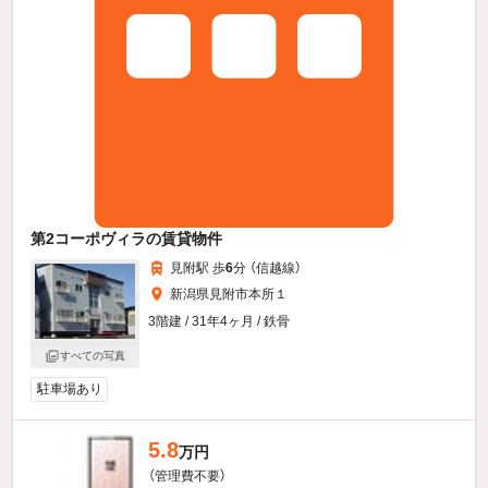
第2コーポヴィラの賃貸物件
見附駅 歩
6
分 （信越線）
新潟県見附市本所１
3階建 / 31年4ヶ月 / 鉄骨
すべての写真
駐車場あり
5.8
万円
（管理費不要）