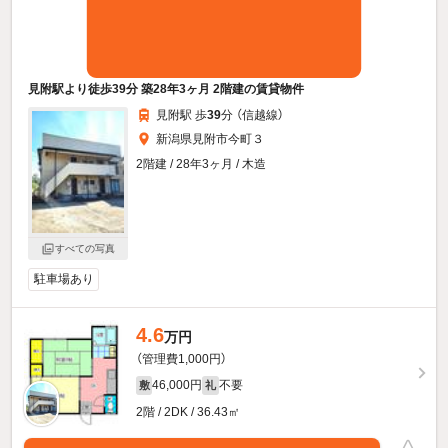
見附駅より徒歩39分 築28年3ヶ月 2階建の賃貸物件
見附駅 歩
39
分 （信越線）
新潟県見附市今町３
2階建 / 28年3ヶ月 / 木造
すべての写真
駐車場あり
4.6
万円
（管理費1,000円）
46,000円
不要
敷
礼
2階 / 2DK / 36.43㎡