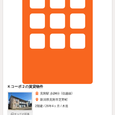
Ｋコーポ２の賃貸物件
見附駅 歩
24
分 （信越線）
新潟県見附市芝野町
2階建 / 26年4ヶ月 / 木造
すべての写真