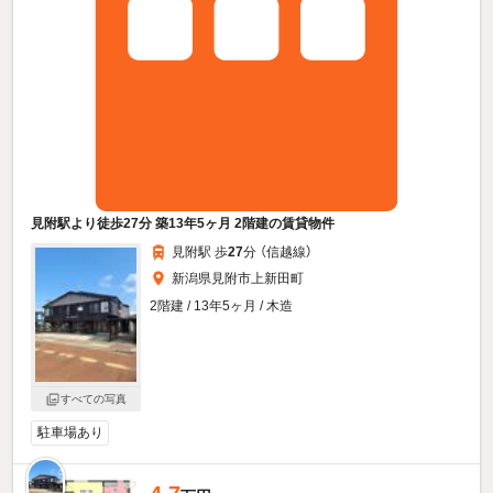
見附駅より徒歩27分 築13年5ヶ月 2階建の賃貸物件
見附駅 歩
27
分 （信越線）
新潟県見附市上新田町
2階建 / 13年5ヶ月 / 木造
すべての写真
駐車場あり