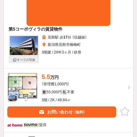
第5コーポヴィラの賃貸物件
見附駅 歩
17
分 （信越線）
新潟県見附市柳橋町
3階建 / 29年3ヶ月 / 鉄骨
すべての写真
5.5
万円
（管理費1,000円）
55,000円
不要
敷
礼
3階 / 2K / 49.84㎡
お問い合わせ
（無料）
提供