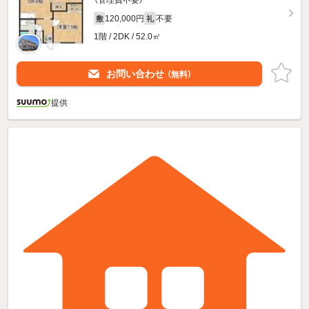
（管理費不要）
120,000円
不要
敷
礼
1階 / 2DK / 52.0㎡
お問い合わせ
（無料）
提供