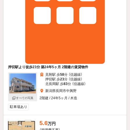
押切駅より徒歩23分 築24年5ヶ月 2階建の賃貸物件
見附駅 歩
58
分 （信越線）
押切駅 歩
23
分 （信越線）
北長岡駅 歩
83
分 （信越線）
新潟県長岡市中興野
2階建 / 24年5ヶ月 / 木造
すべての写真
駐車場あり
5.6
万円