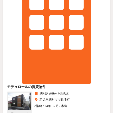
モデュロールの賃貸物件
見附駅 歩
9
分 （信越線）
新潟県見附市市野坪町
2階建 / 13年1ヶ月 / 木造