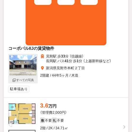
コーポパルIIJの賃貸物件
見附駅 歩
33
分 （信越線）
長岡駅 バス
41
分 歩
1
分 （上越新幹線
など
）
新潟県見附市本町２丁目
2階建 / 44年5ヶ月 / 木造
すべての写真
駐車場あり
3.6
万円
（管理費2,000円）
不要
不要
敷
礼
2階 / 2K / 34.71㎡