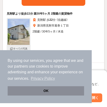
見附駅より徒歩22分 築30年5ヶ月 2階建の賃貸物件
見附駅 歩
22
分 （信越線）
新潟県見附市葛巻１丁目
2階建 / 30年5ヶ月 / 木造
すべての写真
駐車場あり
By using our services, you agree that we and
our
partners
use cookies to improve
5.2
万円
advertising and enhance your experience on
（管理費-）
アプリに切り替えて、サクサクお部屋探し
our services.
Privacy Policy
1.0ヶ月
不要
敷
礼
会員登録なしですぐ使える。マップ検索やお気に入り保存など、
- / 2K / 47.14㎡
アプリ限定の便利な機能が使えます！
OK
Web版で続行
アプリを開く
駅・沿線を変更
絞り込み条件を変更
お問い合わせ
（無料）