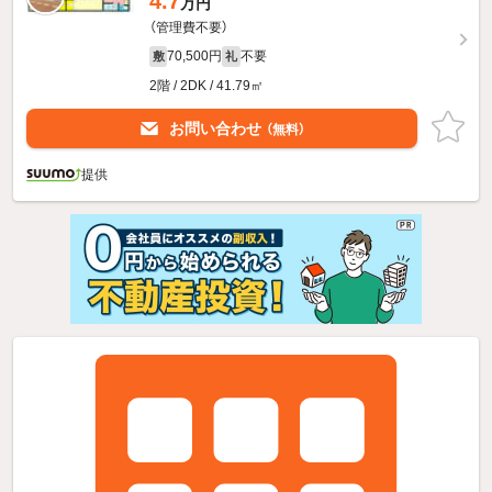
4.7
万円
（管理費不要）
70,500円
不要
敷
礼
2階 / 2DK / 41.79㎡
お問い合わせ
（無料）
提供