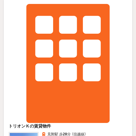
トリオンＫの賃貸物件
見附駅 歩
28
分 （信越線）