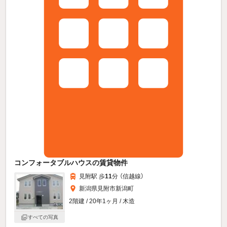
コンフォータブルハウスの賃貸物件
見附駅 歩
11
分 （信越線）
新潟県見附市新潟町
2階建 / 20年1ヶ月 / 木造
すべての写真