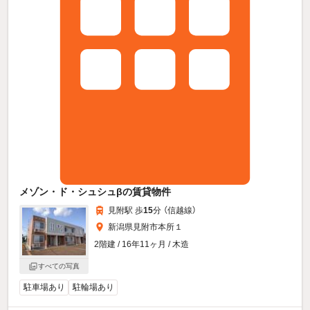
メゾン・ド・シュシュβの賃貸物件
見附駅 歩
15
分 （信越線）
新潟県見附市本所１
2階建 / 16年11ヶ月 / 木造
すべての写真
駐車場あり
駐輪場あり