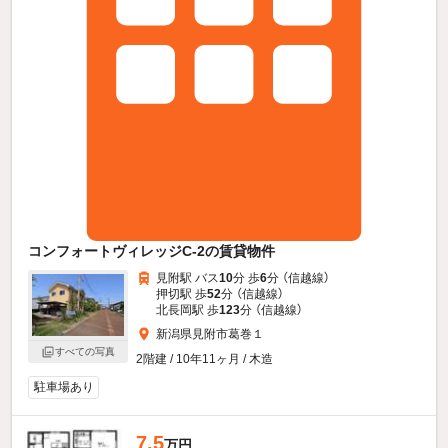
コンフォートヴィレッジC-2の賃貸物件
見附駅 バス
10
分 歩
6
分 （信越線）
押切駅 歩
52
分 （信越線）
北長岡駅 歩
123
分 （信越線）
新潟県見附市葛巻１
すべての写真
2階建 / 10年11ヶ月 / 木造
駐車場あり
7.5
万円