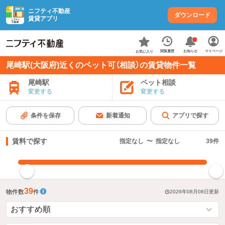
ニフティ不動産
ダウンロード
賃貸アプリ
お知らせ
閲覧履歴
マイページ
お気に入り
尾崎駅(大阪府)近くのペット可（相談）の賃貸物件一覧
尾崎駅
ペット相談
変更する
変更する
条件を保存
新着通知
アプリで探す
賃料で探す
指定なし
〜
指定なし
39
件
指定した賃料で絞り込む
39
物件数
件
2026年08月08日
更新