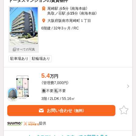
トータスマンションの賃貸物件
尾崎駅 歩
5
分 （南海本線）
鳥取ノ荘駅 歩
15
分 （南海本線）
大阪府阪南市尾崎町１丁目
6階建 / 32年3ヶ月 / RC
すべての写真
駐車場あり
駐輪場あり
5.4
万円
（管理費7,000円）
不要
不要
敷
礼
3階 / 2LDK / 55.16㎡
お問い合わせ
（無料）
提供