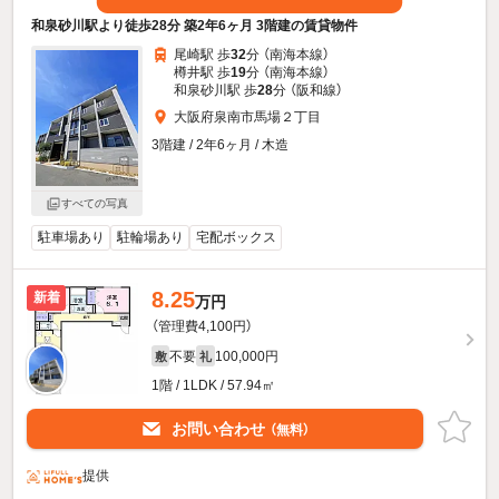
和泉砂川駅より徒歩28分 築2年6ヶ月 3階建の賃貸物件
尾崎駅 歩
32
分 （南海本線）
樽井駅 歩
19
分 （南海本線）
和泉砂川駅 歩
28
分 （阪和線）
大阪府泉南市馬場２丁目
3階建 / 2年6ヶ月 / 木造
すべての写真
駐車場あり
駐輪場あり
宅配ボックス
8.25
新着
万円
（管理費4,100円）
不要
100,000円
敷
礼
1階 / 1LDK / 57.94㎡
お問い合わせ
（無料）
提供