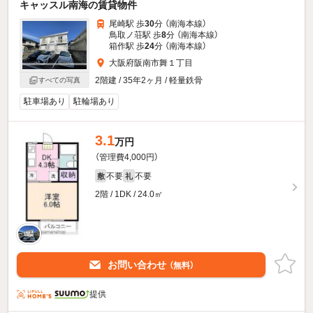
キャッスル南海の賃貸物件
尾崎駅 歩
30
分 （南海本線）
鳥取ノ荘駅 歩
8
分 （南海本線）
箱作駅 歩
24
分 （南海本線）
大阪府阪南市舞１丁目
2階建 / 35年2ヶ月 / 軽量鉄骨
すべての写真
駐車場あり
駐輪場あり
3.1
万円
（管理費4,000円）
不要
不要
敷
礼
2階 / 1DK / 24.0㎡
お問い合わせ
（無料）
提供