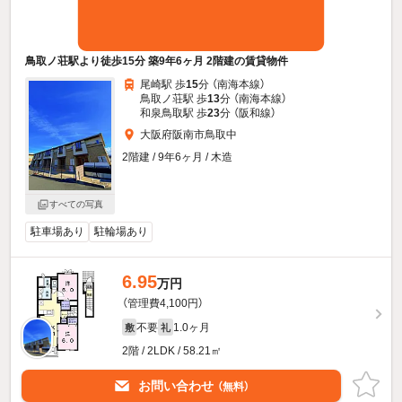
鳥取ノ荘駅より徒歩15分 築9年6ヶ月 2階建の賃貸物件
尾崎駅 歩
15
分 （南海本線）
鳥取ノ荘駅 歩
13
分 （南海本線）
和泉鳥取駅 歩
23
分 （阪和線）
大阪府阪南市鳥取中
2階建 / 9年6ヶ月 / 木造
すべての写真
駐車場あり
駐輪場あり
6.95
万円
（管理費4,100円）
不要
1.0ヶ月
敷
礼
2階 / 2LDK / 58.21㎡
お問い合わせ
（無料）