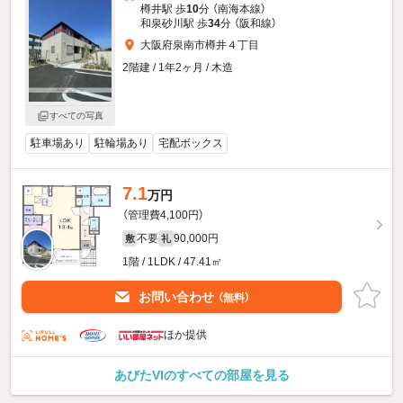
樽井駅 歩
10
分 （南海本線）
和泉砂川駅 歩
34
分 （阪和線）
大阪府泉南市樽井４丁目
2階建 / 1年2ヶ月 / 木造
すべての写真
駐車場あり
駐輪場あり
宅配ボックス
7.1
万円
（管理費4,100円）
不要
90,000円
敷
礼
1階 / 1LDK / 47.41㎡
お問い合わせ
（無料）
ほか提供
あびたVIのすべての部屋を見る