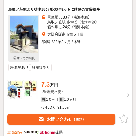
鳥取ノ荘駅より徒歩18分 築33年2ヶ月 2階建の賃貸物件
尾崎駅 歩
33
分 （南海本線）
鳥取ノ荘駅 歩
18
分 （南海本線）
箱作駅 歩
24
分 （南海本線）
大阪府阪南市舞５丁目
2階建 / 33年2ヶ月 / 木造
すべての写真
駐車場あり
駐輪場あり
7.3
万円
（管理費不要）
1.0ヶ月
1.0ヶ月
敷
礼
- / 4LDK / 91.35㎡
お問い合わせ
（無料）
提供