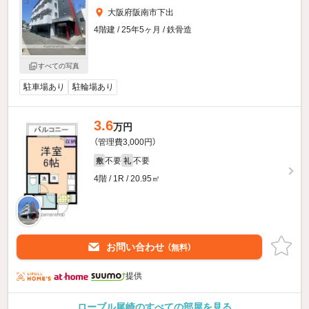
大阪府阪南市下出
4階建 / 25年5ヶ月 / 鉄骨造
すべての写真
駐車場あり
駐輪場あり
3.6
万円
（管理費3,000円）
不要
不要
敷
礼
4階 / 1R / 20.95㎡
お問い合わせ
（無料）
提供
ローブル尾崎のすべての部屋を見る