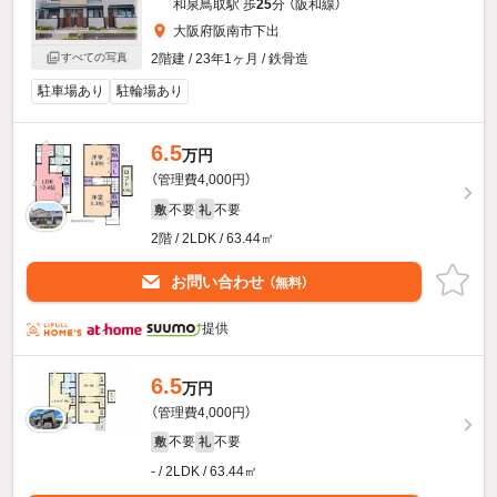
和泉鳥取駅 歩
25
分 （阪和線）
大阪府阪南市下出
すべての写真
2階建 / 23年1ヶ月 / 鉄骨造
駐車場あり
駐輪場あり
6.5
万円
（管理費4,000円）
不要
不要
敷
礼
2階 / 2LDK / 63.44㎡
お問い合わせ
（無料）
提供
6.5
万円
（管理費4,000円）
不要
不要
敷
礼
- / 2LDK / 63.44㎡