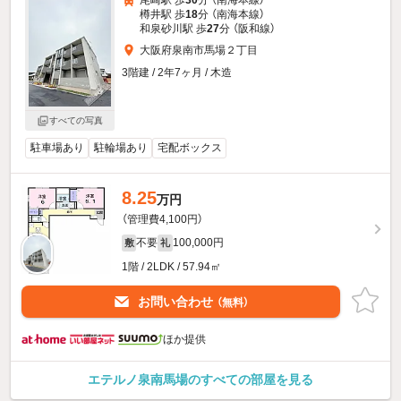
尾崎駅 歩
30
分 （南海本線）
樽井駅 歩
18
分 （南海本線）
和泉砂川駅 歩
27
分 （阪和線）
大阪府泉南市馬場２丁目
3階建 / 2年7ヶ月 / 木造
すべての写真
駐車場あり
駐輪場あり
宅配ボックス
8.25
万円
（管理費4,100円）
不要
100,000円
敷
礼
1階 / 2LDK / 57.94㎡
お問い合わせ
（無料）
ほか提供
エテルノ泉南馬場のすべての部屋を見る