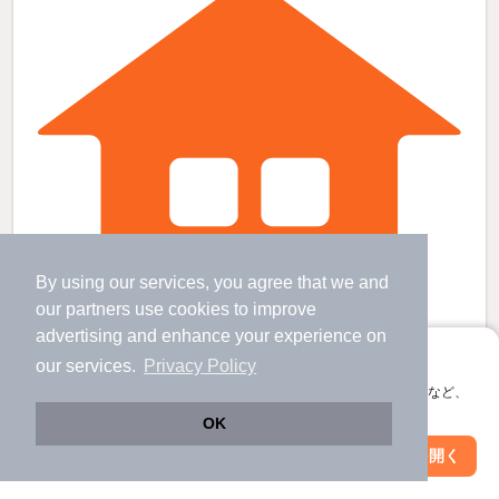
By using our services, you agree that we and
our
partners
use cookies to improve
advertising and enhance your experience on
アプリに切り替えて、サクサクお部屋探し
our services.
Privacy Policy
会員登録なしですぐ使える。マップ検索やお気に入り保存など、
鳥取ノ荘駅より徒歩19分 築46年8ヶ月 2階建の賃貸物件
アプリ限定の便利な機能が使えます！
OK
尾崎駅 歩
36
分 （南海本線）
鳥取ノ荘駅 歩
19
分 （南海本線）
Web版で続行
アプリを開く
駅・沿線を変更
絞り込み条件を変更
箱作駅 歩
39
分 （南海本線）
大阪府阪南市光陽台３丁目