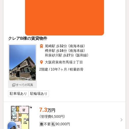
クレアB棟の賃貸物件
尾崎駅 歩
32
分 （南海本線）
樽井駅 歩
16
分 （南海本線）
和泉砂川駅 歩
27
分 （阪和線）
大阪府泉南市馬場２丁目
2階建 / 10年7ヶ月 / 軽量鉄骨
すべての写真
駐車場あり
駐輪場あり
7.3
万円
（管理費6,500円）
不要
90,000円
敷
礼