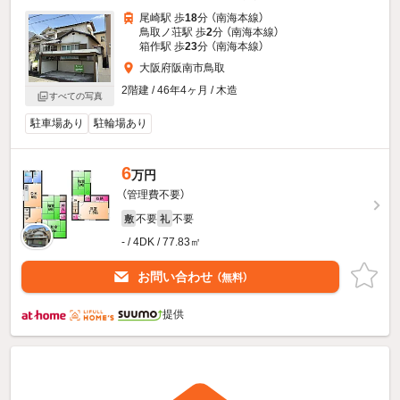
尾崎駅 歩
18
分 （南海本線）
鳥取ノ荘駅 歩
2
分 （南海本線）
箱作駅 歩
23
分 （南海本線）
大阪府阪南市鳥取
2階建 / 46年4ヶ月 / 木造
すべての写真
駐車場あり
駐輪場あり
6
万円
（管理費不要）
不要
不要
敷
礼
- / 4DK / 77.83㎡
お問い合わせ
（無料）
提供