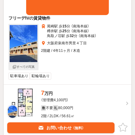
フリーデIVの賃貸物件
尾崎駅 歩
15
分 （南海本線）
樽井駅 歩
25
分 （南海本線）
鳥取ノ荘駅 歩
32
分 （南海本線）
大阪府泉南市男里４丁目
2階建 / 4年11ヶ月 / 木造
すべての写真
駐車場あり
駐輪場あり
7
万円
（管理費4,100円）
不要
80,000円
敷
礼
2階 / 2LDK / 56.61㎡
お問い合わせ
（無料）