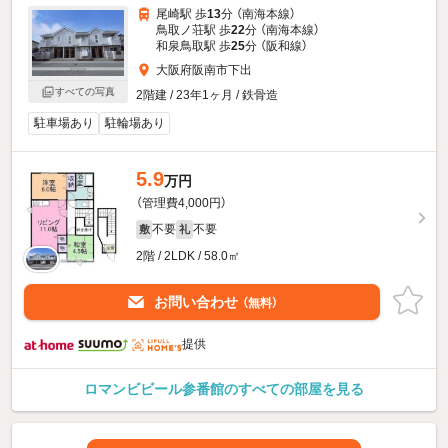
尾崎駅 歩
13
分 （南海本線）
鳥取ノ荘駅 歩
22
分 （南海本線）
和泉鳥取駅 歩
25
分 （阪和線）
大阪府阪南市下出
すべての写真
2階建 / 23年1ヶ月 / 鉄骨造
駐車場あり
駐輪場あり
5.9
万円
（管理費4,000円）
不要
不要
敷
礼
2階 / 2LDK / 58.0㎡
お問い合わせ
（無料）
提供
ロマンビビール参番館のすべての部屋を見る