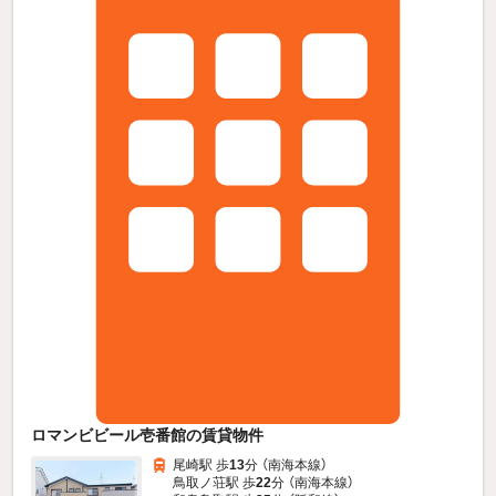
ロマンビビール壱番館の賃貸物件
尾崎駅 歩
13
分 （南海本線）
鳥取ノ荘駅 歩
22
分 （南海本線）