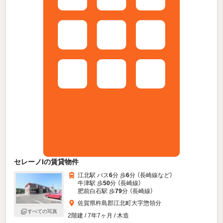
セレーノIの賃貸物件
江北駅 バス
6
分 歩
6
分 （長崎線
など
）
牛津駅 歩
50
分 （長崎線）
肥前白石駅 歩
79
分 （長崎線）
佐賀県杵島郡江北町大字惣領分
すべての写真
2階建 / 7年7ヶ月 / 木造