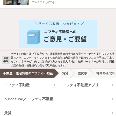
2024年11月25日
他の人はこんな条件で絞り込んでいます！
人気のこだわり条件
バス・トイレ別
2階以上
駐車場あり
ペット相談
当サイトの物件及び不動産会社、外壁塗装業者の情報は検索パートナーが提供している情
報であり、ニフティライフスタイル株式会社は内容の責任を負わないことを予めご了承く
免責
事項
ださい。本サービス内でお客様が入力される個人情報は、検索パートナーが取得し、同社
洗濯機置場あり
独立洗面台
の定める個人情報規約に従って取り扱われます。
不動産・住宅情報のニフティ不動産
賃貸
佐賀県
杵島郡江北町
エアコンあり
都市ガス
ニフティ不動産
ニフティ不動産アプリ
温水洗浄便座
オートロック
＼Because／ ニフティ不動産
コンロ2口以上
追焚き機能
賃貸
TV付インターホン
角部屋