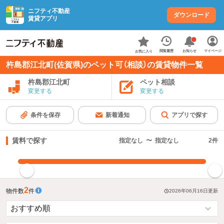
ニフティ不動産
ダウンロード
賃貸アプリ
お知らせ
閲覧履歴
マイページ
お気に入り
杵島郡江北町(佐賀県)のペット可（相談）の賃貸物件一覧
杵島郡江北町
ペット相談
変更する
変更する
条件を保存
新着通知
アプリで探す
賃料で探す
指定なし
〜
指定なし
2
件
指定した賃料で絞り込む
2
物件数
件
2026年06月16日
更新