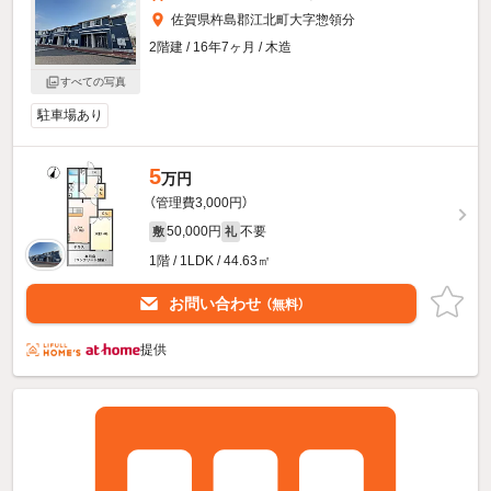
佐賀県杵島郡江北町大字惣領分
2階建 / 16年7ヶ月 / 木造
すべての写真
駐車場あり
5
万円
（管理費3,000円）
50,000円
不要
敷
礼
1階 / 1LDK / 44.63㎡
お問い合わせ
（無料）
提供