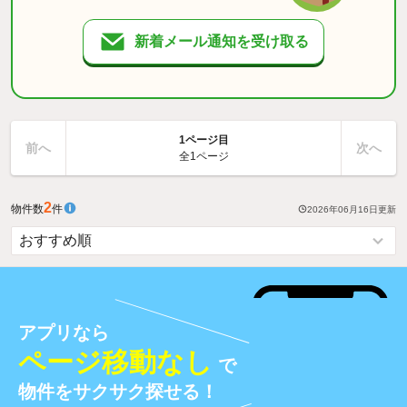
新着メール通知を受け取る
1ページ目
前へ
次へ
全1ページ
2
物件数
件
2026年06月16日
更新
アプリなら
ページ移動なし
で
物件をサクサク探せる！