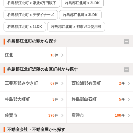
杵島郡江北町 x 家賃4万円以下
杵島郡江北町 x 2LDK
杵島郡江北町 x デザイナーズ
杵島郡江北町 x 3LDK
杵島郡江北町 x 1LDK
杵島郡江北町 x 都市ガス使用可
杵島郡江北町の駅から探す
江北
10
件
杵島郡江北町近隣の市区町村から探す
三養基郡みやき町
西松浦郡有田町
67
件
2
件
杵島郡大町町
杵島郡白石町
3
件
5
件
佐賀市
唐津市
376
件
100
件
不動産会社・不動産屋から探す