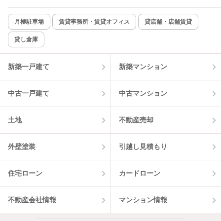
新着のみ
インターネット無料
月極駐車場
賃貸事務所・賃貸オフィス
貸店舗・店舗賃貸
貸し倉庫
該当件数:
物件一覧に反映
2
件
新築一戸建て
新築マンション
中古一戸建て
中古マンション
土地
不動産売却
外壁塗装
引越し見積もり
住宅ローン
カードローン
不動産会社情報
マンション情報