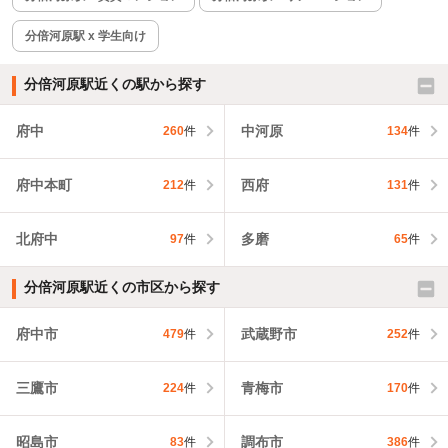
分倍河原駅 x 学生向け
分倍河原駅近くの駅から探す
府中
中河原
260
件
134
件
府中本町
西府
212
件
131
件
北府中
多磨
97
件
65
件
分倍河原駅近くの市区から探す
府中市
武蔵野市
479
件
252
件
三鷹市
青梅市
224
件
170
件
昭島市
調布市
83
件
386
件