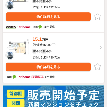
不要
不要
敷
礼
12階 / 1LDK / 32.34㎡
物件詳細を見る
ほか提供
15.1
万円
（管理費15,000円）
不要
不要
敷
礼
13階 / 1LDK / 30.72㎡
物件詳細を見る
ほか提供