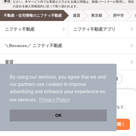
事項
ださい。本サービス内でお客様が入力される個人情報は、検索パートナーが取得し、同社
洗濯機置場あり
独立洗面台
新着メール通知を受け取る
の定める個人情報規約に従って取り扱われます。
不動産・住宅情報のニフティ不動産
賃貸
東京都
府中市
エアコンあり
都市ガス
ニフティ不動産
ニフティ不動産アプリ
温水洗浄便座
オートロック
＼Because／ ニフティ不動産
コンロ2口以上
追焚き機能
賃貸
TV付インターホン
角部屋
By using our services, you agree that we and
新着のみ
インターネット無料
月極駐車場
賃貸事務所・賃貸オフィス
貸店舗・店舗賃貸
our
partners
use cookies to improve
貸し倉庫
advertising and enhance your experience on
該当件数:
物件一覧に反映
アプリに切り替えて、サクサクお部屋探し
our services.
Privacy Policy
219
件
新築一戸建て
新築マンション
会員登録なしですぐ使える。マップ検索やお気に入り保存など、
アプリ限定の便利な機能が使えます！
OK
中古一戸建て
中古マンション
Web版で続行
アプリを開く
駅・沿線を変更
絞り込み条件を変更