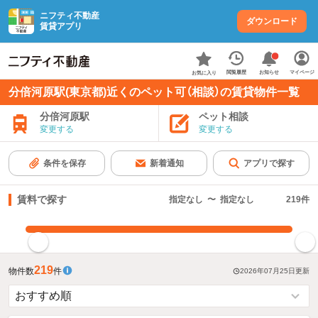
ニフティ不動産
ダウンロード
賃貸アプリ
お知らせ
閲覧履歴
マイページ
お気に入り
分倍河原駅(東京都)近くのペット可（相談）の賃貸物件一覧
分倍河原駅
ペット相談
変更する
変更する
条件を保存
新着通知
アプリで探す
賃料で探す
指定なし
〜
指定なし
219
件
指定した賃料で絞り込む
219
物件数
件
2026年07月25日
更新