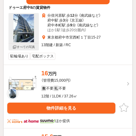
ドゥーエ府中IIの賃貸物件
分倍河原駅 歩
12
分 （南武線
など
）
府中駅 歩
3
分 （京王線）
府中本町駅 歩
9
分 （南武線
など
）
ほか1駅（徒歩20分圏内）
東京都府中市宮西町１丁目15-27
13階建 / 新築 / RC
すべての写真
駐輪場あり
宅配ボックス
16
万円
（管理費15,000円）
不要
不要
敷
礼
12階 / 1LDK / 37.26㎡
物件詳細を見る
ほか提供