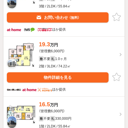
3階 / 2LDK / 55.84㎡
お問い合わせ
（無料）
ほか提供
19.3
万円
（管理費6,000円）
不要
1.0ヶ月
敷
礼
2階 / 3LDK / 74.22㎡
物件詳細を見る
ほか提供
16.5
万円
（管理費6,000円）
不要
330,000円
敷
礼
1階 / 2LDK / 55.84㎡