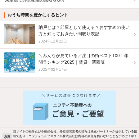
おうち時間を豊かにするヒント
納戸とは？部屋として使える？おすすめの使い
方と知っておきたい間取り表記
2024年12月22日
＼みんなが見ている／注目の街ベスト100！年
間ランキング2025｜賃貸・関西版
2025年02月17日
他の人はこんな条件で絞り込んでいます！
人気のこだわり条件
新着物件メール通知
バス・トイレ別
2階以上
検索中の条件の新着物件情報をいち早く
駐車場あり
ペット相談
お知らせします
当サイトの物件及び不動産会社、外壁塗装業者の情報は検索パートナーが提供している情
報であり、ニフティライフスタイル株式会社は内容の責任を負わないことを予めご了承く
免責