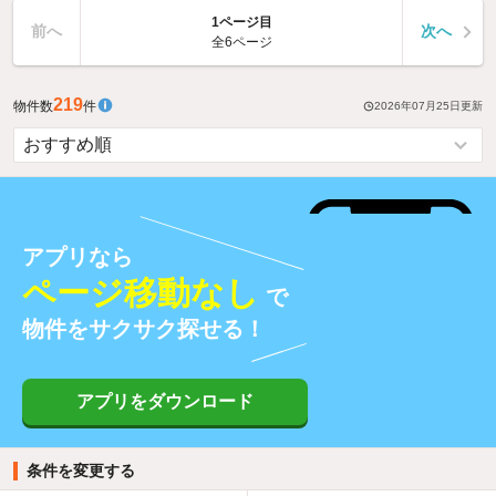
1ページ目
前へ
次へ
全6ページ
219
物件数
件
2026年07月25日
更新
アプリなら
ページ移動なし
で
物件をサクサク探せる！
アプリをダウンロード
条件を変更する