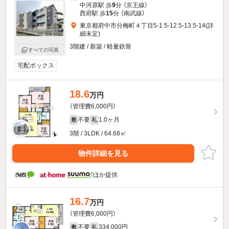
中河原駅 歩
9
分 （京王線）
西府駅 歩
15
分 （南武線）
東京都府中市分梅町４丁目5-1.5-12.5-13.5-14(詳
細未定)
3階建 / 新築 / 軽量鉄骨
すべての写真
宅配ボックス
18.6
万円
（管理費6,000円）
不要
1.0ヶ月
敷
礼
3階 / 3LDK / 64.68㎡
物件詳細を見る
ほか提供
16.7
万円
（管理費6,000円）
不要
334,000円
敷
礼