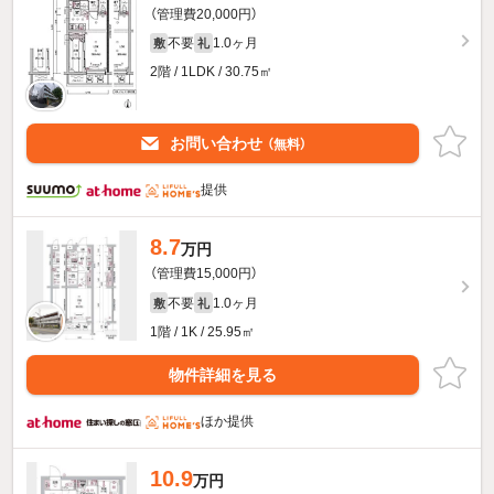
（管理費20,000円）
不要
1.0ヶ月
敷
礼
2階 / 1LDK / 30.75㎡
お問い合わせ
（無料）
提供
8.7
万円
（管理費15,000円）
不要
1.0ヶ月
敷
礼
1階 / 1K / 25.95㎡
物件詳細を見る
ほか提供
10.9
万円