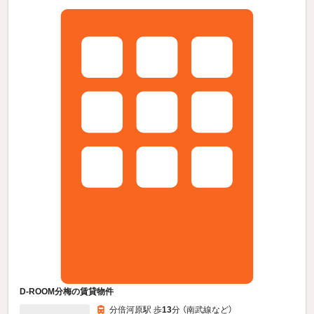
D-ROOM分梅の賃貸物件
分倍河原駅 歩
13
分 （南武線
など
）