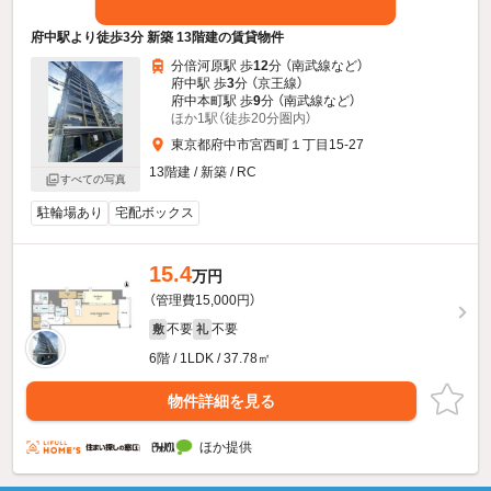
府中駅より徒歩3分 新築 13階建の賃貸物件
分倍河原駅 歩
12
分 （南武線
など
）
府中駅 歩
3
分 （京王線）
府中本町駅 歩
9
分 （南武線
など
）
ほか1駅（徒歩20分圏内）
東京都府中市宮西町１丁目15-27
13階建 / 新築 / RC
すべての写真
駐輪場あり
宅配ボックス
15.4
万円
（管理費15,000円）
不要
不要
敷
礼
6階 / 1LDK / 37.78㎡
物件詳細を見る
ほか提供