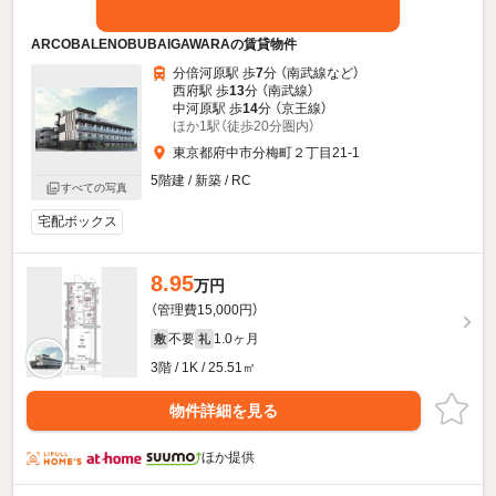
ARCOBALENOBUBAIGAWARAの賃貸物件
分倍河原駅 歩
7
分 （南武線
など
）
西府駅 歩
13
分 （南武線）
中河原駅 歩
14
分 （京王線）
ほか1駅（徒歩20分圏内）
東京都府中市分梅町２丁目21-1
5階建 / 新築 / RC
すべての写真
宅配ボックス
8.95
万円
（管理費15,000円）
不要
1.0ヶ月
敷
礼
3階 / 1K / 25.51㎡
物件詳細を見る
ほか提供