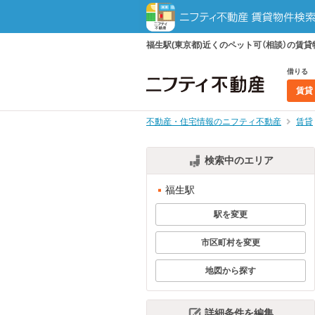
福生駅(東京都)近くのペット可（相談）の
借りる
賃貸
不動産・住宅情報のニフティ不動産
賃貸
検索中のエリア
福生駅
駅を変更
市区町村を変更
地図から探す
詳細条件を編集