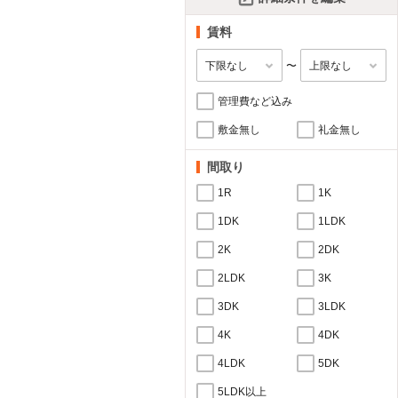
賃料
〜
管理費など込み
敷金無し
礼金無し
間取り
1R
1K
1DK
1LDK
2K
2DK
2LDK
3K
3DK
3LDK
4K
4DK
4LDK
5DK
5LDK以上