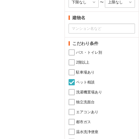
〜
建物名
こだわり条件
バス・トイレ別
2階以上
駐車場あり
ペット相談
洗濯機置場あり
独立洗面台
エアコンあり
都市ガス
温水洗浄便座