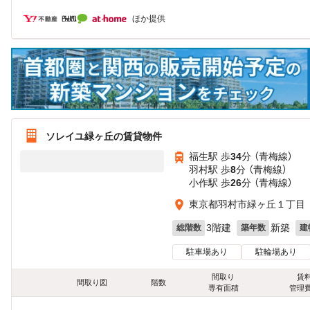
ほか提供
ソレイユ緑ヶ丘の賃貸物件
福生駅 歩
34
分 （青梅線）
羽村駅 歩
8
分 （青梅線）
小作駅 歩
26
分 （青梅線）
東京都羽村市緑ヶ丘１丁目
3階建
新築
総階数
築年数
建
駐車場あり
駐輪場あり
間取り
賃
間取り図
階数
専有面積
管理