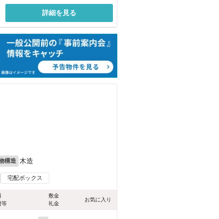
詳細を見る
木造
物構造
宅配ボックス
料
敷金
お気に入り
費等
礼金