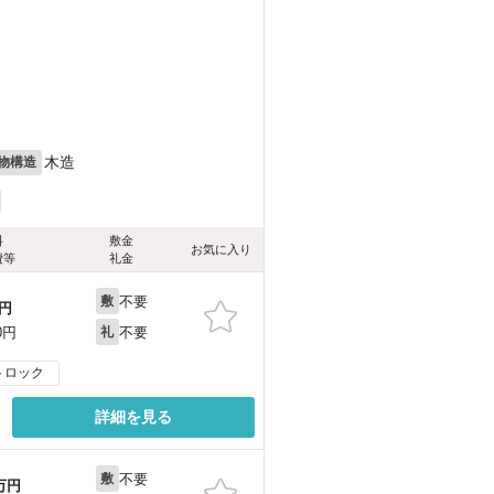
木造
物構造
料
敷金
お気に入り
費等
礼金
不要
敷
円
不要
0円
礼
トロック
詳細を見る
不要
敷
万円