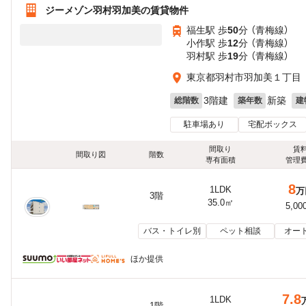
ジーメゾン羽村羽加美の賃貸物件
福生駅 歩
50
分 （青梅線）
小作駅 歩
12
分 （青梅線）
羽村駅 歩
19
分 （青梅線）
東京都羽村市羽加美１丁目
3階建
新築
総階数
築年数
建
駐車場あり
宅配ボックス
間取り
賃
間取り図
階数
専有面積
管理
8
1LDK
万
3階
35.0㎡
5,00
バス・トイレ別
ペット相談
オー
ほか提供
7.8
1LDK
1階