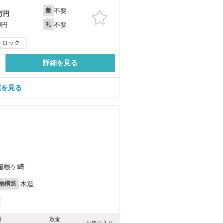
不要
敷
万円
不要
0円
礼
トロック
詳細を見る
屋を見る
箱根ケ崎
木造
物構造
料
敷金