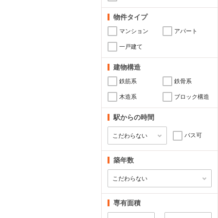
物件タイプ
マンション
アパート
一戸建て
建物構造
鉄筋系
鉄骨系
木造系
ブロック構造
駅からの時間
バス可
築年数
専有面積