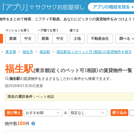
賃貸物件をまとめて検索、ニフティ不動産。あなたにピッタリの賃貸物件をみつけよう
マンションを買う
一戸建てを買う
建てる
新築
中古
新築
中古
土地
不動産会社
調べる
東京都
福生市
福生駅
福生駅近くのペット可（相談）の賃貸物件を探す
福生駅
(東京都)近くのペット可（相談）の賃貸物件一覧
福生駅
の賃貸物件をさまざまなこだわり条件から検索できます。
2026年07月30日
更新
現在の選択条件：
ペット相談
絞り込み
並び替え
＆
160
物件数
件