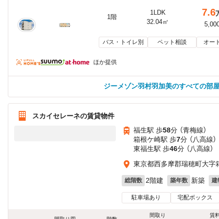
7.6
1LDK
1階
32.04㎡
5,00
バス・トイレ別
ペット相談
オー
ほか提供
ジーメゾン羽村羽加美のすべての部
スカイセレーネの賃貸物件
福生駅 歩
58
分 （青梅線）
箱根ケ崎駅 歩
7
分 （八高線）
東福生駅 歩
46
分 （八高線）
東京都西多摩郡瑞穂町大字
2階建
新築
総階数
築年数
建
駐車場あり
宅配ボックス
間取り
賃