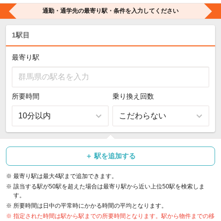
通勤・通学先の最寄り駅・条件を入力してください
1駅目
最寄り駅
所要時間
乗り換え回数
2駅目
3駅目
4駅目
＋ 駅を追加する
最寄り駅
最寄り駅
最寄り駅
※
最寄り駅は最大4駅まで追加できます。
※
該当する駅が50駅を超えた場合は最寄り駅から近い上位50駅を検索しま
す。
※
所要時間は日中の平常時にかかる時間の平均となります。
所要時間
所要時間
所要時間
乗り換え回数
乗り換え回数
乗り換え回数
※
指定された時間は駅から駅までの所要時間となります。駅から物件までの移