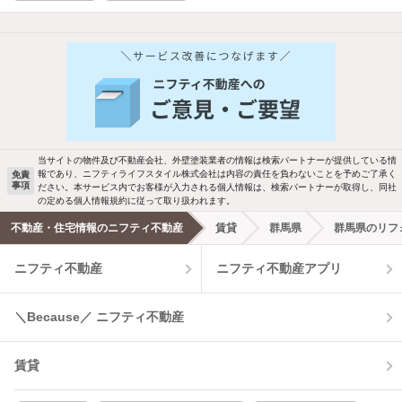
当サイトの物件及び不動産会社、外壁塗装業者の情報は検索パートナーが提供している情
報であり、ニフティライフスタイル株式会社は内容の責任を負わないことを予めご了承く
免責
事項
ださい。本サービス内でお客様が入力される個人情報は、検索パートナーが取得し、同社
の定める個人情報規約に従って取り扱われます。
不動産・住宅情報のニフティ不動産
賃貸
群馬県
群馬県のリフ
ニフティ不動産
ニフティ不動産アプリ
＼Because／ ニフティ不動産
賃貸