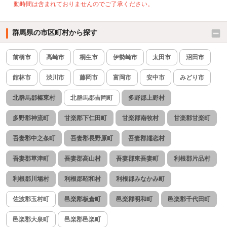
動時間は含まれておりませんのでご了承ください。
群馬県の市区町村から探す
前橋市
高崎市
桐生市
伊勢崎市
太田市
沼田市
館林市
渋川市
藤岡市
富岡市
安中市
みどり市
北群馬郡榛東村
北群馬郡吉岡町
多野郡上野村
多野郡神流町
甘楽郡下仁田町
甘楽郡南牧村
甘楽郡甘楽町
吾妻郡中之条町
吾妻郡長野原町
吾妻郡嬬恋村
吾妻郡草津町
吾妻郡高山村
吾妻郡東吾妻町
利根郡片品村
利根郡川場村
利根郡昭和村
利根郡みなかみ町
佐波郡玉村町
邑楽郡板倉町
邑楽郡明和町
邑楽郡千代田町
邑楽郡大泉町
邑楽郡邑楽町