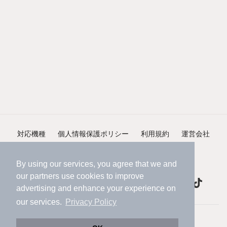
対応機種
個人情報保護ポリシー
利用規約
運営会社
ヘルプ・お問い合わせ
採用情報
By using our services, you agree that we and
our
partners
use cookies to improve
advertising and enhance your experience on
our services.
Privacy Policy
©NIFTY Lifestyle Co., Ltd.