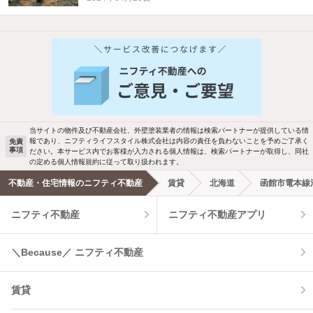
当サイトの物件及び不動産会社、外壁塗装業者の情報は検索パートナーが提供している情
報であり、ニフティライフスタイル株式会社は内容の責任を負わないことを予めご了承く
免責
事項
ださい。本サービス内でお客様が入力される個人情報は、検索パートナーが取得し、同社
の定める個人情報規約に従って取り扱われます。
不動産・住宅情報のニフティ不動産
賃貸
北海道
函館市電本線
ニフティ不動産
ニフティ不動産アプリ
＼Because／ ニフティ不動産
賃貸