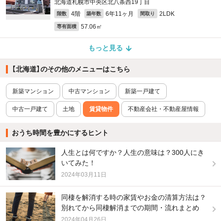
北海道札幌市中央区北八条西19丁目
4階
6年11ヶ月
2LDK
階数
築年数
間取り
57.06㎡
専有面積
もっと見る
【北海道】のその他のメニューはこちら
新築マンション
中古マンション
新築一戸建て
中古一戸建て
土地
賃貸物件
不動産会社・不動産屋情報
おうち時間を豊かにするヒント
人生とは何ですか？人生の意味は？300人にき
いてみた！
2024年03月11日
同棲を解消する時の家賃やお金の清算方法は？
別れてから同棲解消までの期間・流れまとめ
2024年04月26日