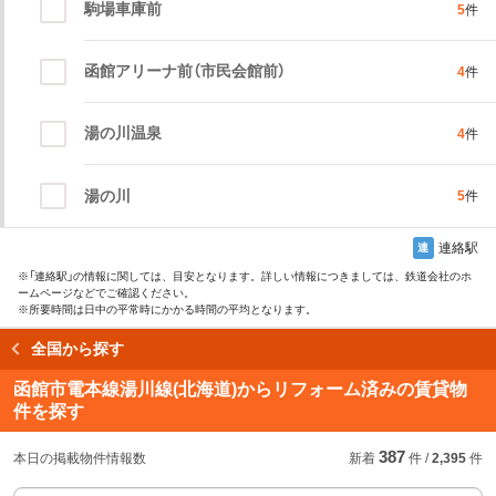
駒場車庫前
5
件
函館アリーナ前（市民会館前）
4
件
湯の川温泉
4
件
湯の川
5
件
連絡駅
連
※
「連絡駅」
の情報に関しては、目安となります。詳しい情報につきましては、鉄道会社のホ
ームページなどでご確認ください。
※所要時間は日中の平常時にかかる時間の平均となります。
全国から探す
読み込み中…
函館市電本線湯川線(北海道)からリフォーム済みの賃貸物
件を探す
始発駅
始
急
急行などの停車駅
387
本日の掲載物件情報数
新着
件
/
2,395
件
連絡駅
連