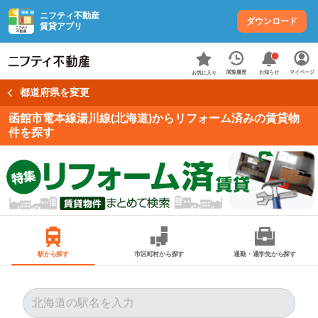
ニフティ不動産
ダウンロード
賃貸アプリ
お知らせ
閲覧履歴
マイページ
お気に入り
都道府県を変更
函館市電本線湯川線(北海道)からリフォーム済みの賃貸物
件を探す
駅から探す
市区町村から探す
通勤・通学先から探す