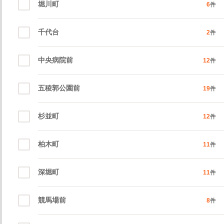
堀川町
6
件
千代台
2
件
中央病院前
12
件
五稜郭公園前
19
件
杉並町
12
件
柏木町
11
件
深堀町
11
件
競馬場前
8
件