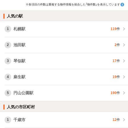
※各項目の件数は重複する物件情報を統合した「物件数」を表示しています
人気の駅
札幌駅
1
119
件
池田駅
2
2
件
琴似駅
3
17
件
麻生駅
4
19
件
円山公園駅
5
190
件
人気の市区町村
千歳市
1
12
件