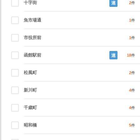
十字街
連
2
件
魚市場通
1
件
市役所前
1
件
函館駅前
連
18
件
松風町
2
件
新川町
4
件
千歳町
4
件
昭和橋
5
件