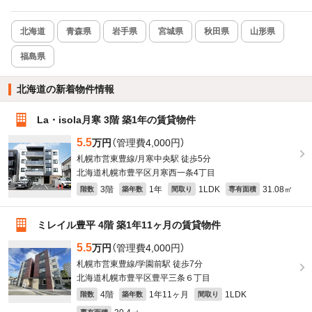
北海道
青森県
岩手県
宮城県
秋田県
山形県
福島県
北海道の新着物件情報
La・isola月寒 3階 築1年の賃貸物件
5.5
万円
（管理費4,000円）
札幌市営東豊線/月寒中央駅 徒歩5分
北海道札幌市豊平区月寒西一条4丁目
3階
1年
1LDK
31.08㎡
階数
築年数
間取り
専有面積
ミレイル豊平 4階 築1年11ヶ月の賃貸物件
5.5
万円
（管理費4,000円）
札幌市営東豊線/学園前駅 徒歩7分
北海道札幌市豊平区豊平三条６丁目
4階
1年11ヶ月
1LDK
階数
築年数
間取り