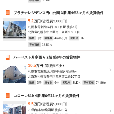
30.4㎡
専有面積
プラチナレジデンス円山公園 3階 築4年8ヶ月の賃貸物件
5.2
万円
（管理費3,000円）
札幌市営東西線/西18丁目駅 徒歩6分
北海道札幌市中央区南二条西２２丁目
3階
4年8ヶ月
1R
階数
築年数
間取り
23.51㎡
専有面積
ハーベスト月寒西Ａ 2階 築6年の賃貸物件
10.5
万円
（管理費不要）
札幌市営東豊線/月寒中央駅 徒歩9分
北海道札幌市豊平区月寒西二条10丁目
2階
6年
3LDK
74.86㎡
階数
築年数
間取り
専有面積
コローレ819 4階 築6年11ヶ月の賃貸物件
9.5
万円
（管理費5,000円）
JR函館本線/桑園駅 徒歩10分