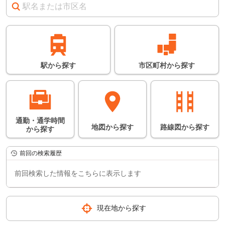
※
の情報に関しては、
目安となります。詳し
い情報につきまして
は、鉄道会社のホーム
ページなどでご確認く
ださい。
※所要時間は日中の平
常時にかかる時間の平
均となります。
駅
から
探す
市区町村
から
探す
通勤・通学時間
地図
から
探す
路線図
から
探す
から
探す
前回の検索履歴
前回検索した情報をこちらに表示します
現在地から探す