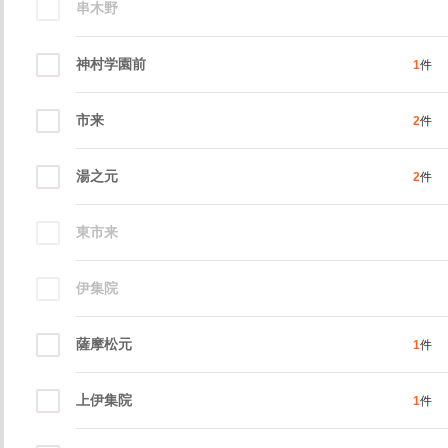
串木野
神村学園前
1
件
市来
2
件
湯之元
2
件
東市来
伊集院
薩摩松元
1
件
上伊集院
1
件