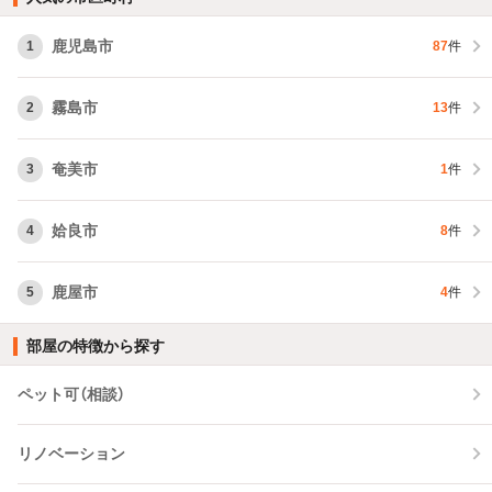
鹿児島市
1
87
件
霧島市
2
13
件
奄美市
3
1
件
姶良市
4
8
件
鹿屋市
5
4
件
部屋の特徴から探す
ペット可（相談）
リノベーション