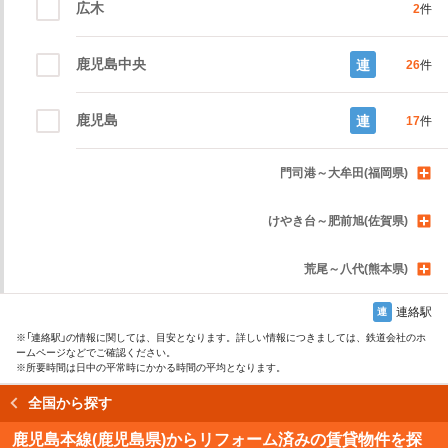
広木
2
件
鹿児島中央
連
26
件
鹿児島
連
17
件
門司港～大牟田(福岡県)
けやき台～肥前旭(佐賀県)
荒尾～八代(熊本県)
連絡駅
連
※
「連絡駅」
の情報に関しては、目安となります。詳しい情報につきましては、鉄道会社のホ
ームページなどでご確認ください。
※所要時間は日中の平常時にかかる時間の平均となります。
全国から探す
読み込み中…
鹿児島本線(鹿児島県)からリフォーム済みの賃貸物件を探