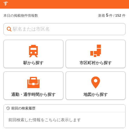
す
始発駅
始
急
急行などの停車駅
5
本日の掲載物件情報数
新着
件
/
152
件
連絡駅
連
※
の情報に関しては、
目安となります。詳し
い情報につきまして
は、鉄道会社のホーム
ページなどでご確認く
ださい。
※所要時間は日中の平
常時にかかる時間の平
均となります。
駅
から
探す
市区町村
から
探す
通勤・通学時間
から
探す
地図
から
探す
前回の検索履歴
前回検索した情報をこちらに表示します