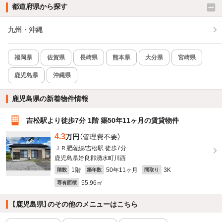
都道府県から探す
九州・沖縄
福岡県
佐賀県
長崎県
熊本県
大分県
宮崎県
鹿児島県
沖縄県
鹿児島県の新着物件情報
吉松駅より徒歩7分 1階 築50年11ヶ月の賃貸物件
4.3
万円
（管理費不要）
ＪＲ肥薩線/吉松駅 徒歩7分
鹿児島県姶良郡湧水町川西
1階
50年11ヶ月
3K
階数
築年数
間取り
55.96㎡
専有面積
【鹿児島県】のその他のメニューはこちら