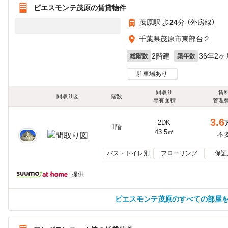
ピエスモンテ茂原の賃貸物件
茂原駅 歩
24
分 （外房線）
千葉県茂原市東部台２
2階建
36年2ヶ
総階数
築年数
駐車場あり
間取り
賃
間取り図
階数
専有面積
管理
3.6
2DK
1階
43.5㎡
不
バス・トイレ別
フローリング
保証
提供
ピエスモンテ茂原のすべての部屋