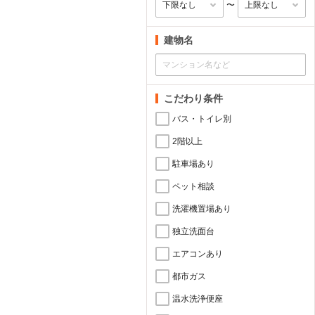
〜
建物名
こだわり条件
バス・トイレ別
2階以上
駐車場あり
ペット相談
洗濯機置場あり
独立洗面台
エアコンあり
都市ガス
温水洗浄便座