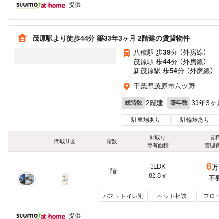
提供
茂原駅より徒歩44分 築33年3ヶ月 2階建の賃貸物件
八積駅 歩
39
分 （外房線）
茂原駅 歩
44
分 （外房線）
新茂原駅 歩
54
分 （外房線）
千葉県茂原市六ツ野
2階建
33年3ヶ
総階数
築年数
駐車場あり
駐輪場あり
間取り
賃
間取り図
階数
専有面積
管理
6
3LDK
万
1階
82.8㎡
不
バス・トイレ別
ペット相談
フロ
提供