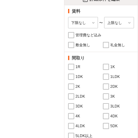
賃料
〜
管理費など込み
敷金無し
礼金無し
間取り
1R
1K
1DK
1LDK
2K
2DK
2LDK
3K
3DK
3LDK
4K
4DK
4LDK
5DK
5LDK以上