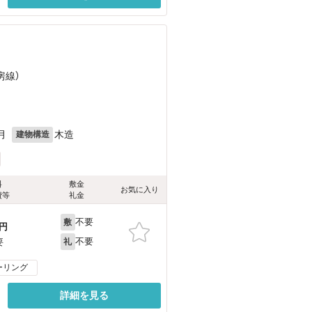
房線）
月
木造
建物構造
料
敷金
お気に入り
費等
礼金
不要
敷
円
不要
要
礼
ーリング
詳細を見る