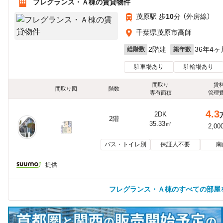
フレグランス・Ａ棟の賃貸物件
茂原駅 歩
10
分 （外房線）
千葉県茂原市高師
2階建
36年4ヶ
総階数
築年数
駐車場あり
駐輪場あり
間取り
賃
間取り図
階数
専有面積
管理
4.3
2DK
2階
35.33㎡
2,00
バス・トイレ別
保証人不要
南
提供
フレグランス・Ａ棟のすべての部屋