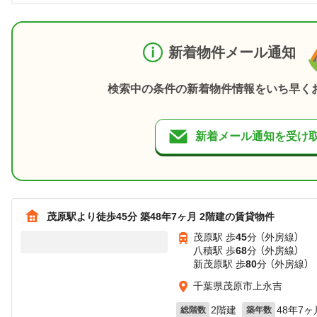
新着物件メール通知
検索中の条件の新着物件情報をいち早く
新着メール通知を受け
茂原駅より徒歩45分 築48年7ヶ月 2階建の賃貸物件
茂原駅 歩
45
分 （外房線）
八積駅 歩
68
分 （外房線）
新茂原駅 歩
80
分 （外房線）
千葉県茂原市上永吉
2階建
48年7ヶ
総階数
築年数