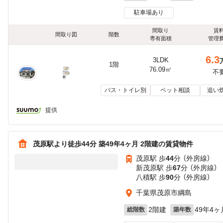
駐車場あり
間取り
賃
間取り図
階数
専有面積
管理
6.3
3LDK
1階
76.09㎡
不
バス・トイレ別
ペット相談
追い
提供
茂原駅より徒歩44分 築49年4ヶ月 2階建の賃貸物件
茂原駅 歩
44
分 （外房線）
新茂原駅 歩
67
分 （外房線）
八積駅 歩
90
分 （外房線）
千葉県茂原市綱島
2階建
49年4ヶ
総階数
築年数