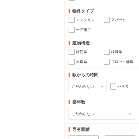
物件タイプ
マンション
アパート
一戸建て
建物構造
鉄筋系
鉄骨系
木造系
ブロック構造
駅からの時間
バス可
築年数
専有面積