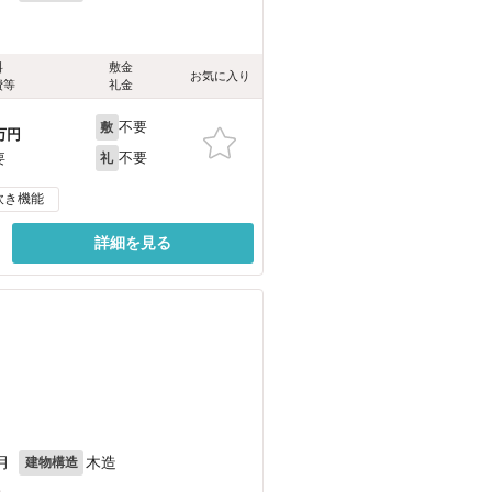
料
敷金
お気に入り
費等
礼金
不要
敷
万円
不要
要
礼
炊き機能
詳細を見る
月
木造
建物構造