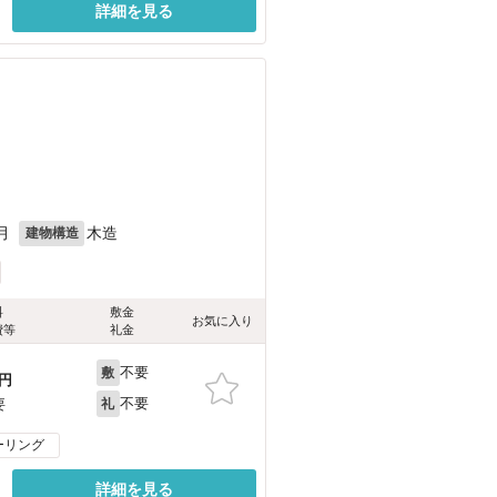
詳細を見る
月
木造
建物構造
料
敷金
お気に入り
費等
礼金
不要
敷
円
不要
要
礼
ーリング
詳細を見る