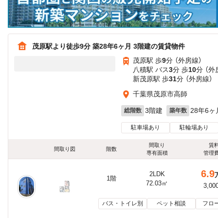
茂原駅より徒歩9分 築28年6ヶ月 3階建の賃貸物件
茂原駅 歩
9
分 （外房線）
八積駅 バス
3
分 歩
10
分 （外
新茂原駅 歩
31
分 （外房線）
千葉県茂原市高師
3階建
28年6ヶ
総階数
築年数
駐車場あり
駐輪場あり
間取り
賃
間取り図
階数
専有面積
管理
6.9
2LDK
1階
72.03㎡
3,00
バス・トイレ別
ペット相談
フロ