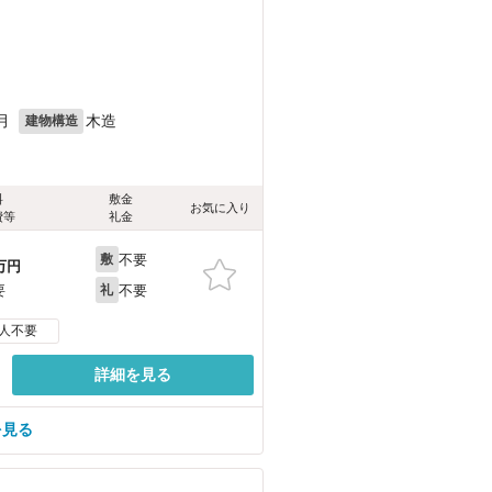
月
木造
建物構造
料
敷金
お気に入り
費等
礼金
不要
敷
万円
不要
要
礼
人不要
詳細を見る
を見る