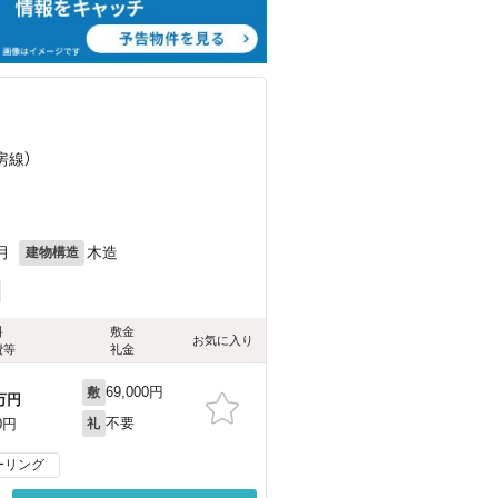
房線）
月
木造
建物構造
料
敷金
お気に入り
費等
礼金
69,000円
敷
万円
不要
0円
礼
ーリング