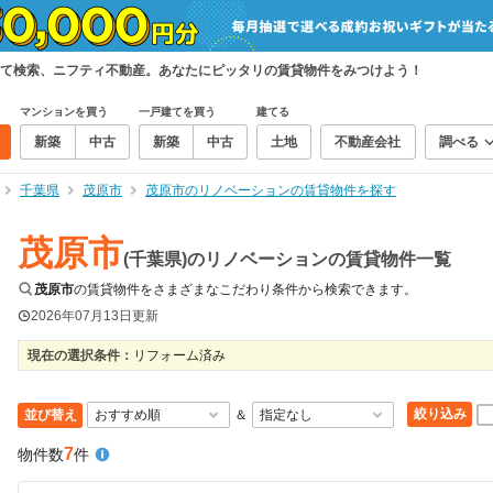
て検索、ニフティ不動産。あなたにピッタリの賃貸物件をみつけよう！
マンションを買う
一戸建てを買う
建てる
新築
中古
新築
中古
土地
不動産会社
調べる
千葉県
茂原市
茂原市のリノベーションの賃貸物件を探す
茂原市
(千葉県)のリノベーションの賃貸物件一覧
茂原市
の賃貸物件をさまざまなこだわり条件から検索できます。
2026年07月13日
更新
現在の選択条件：
リフォーム済み
絞り込み
並び替え
＆
7
物件数
件