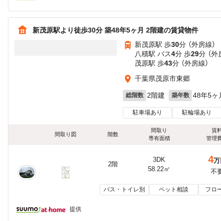
新茂原駅より徒歩30分 築48年5ヶ月 2階建の賃貸物件
新茂原駅 歩
30
分 （外房線）
八積駅 バス
4
分 歩
29
分 （外
茂原駅 歩
43
分 （外房線）
千葉県茂原市東郷
2階建
48年5ヶ
総階数
築年数
駐車場あり
駐輪場あり
間取り
賃
間取り図
階数
専有面積
管理
4
3DK
万
2階
58.22㎡
不
バス・トイレ別
ペット相談
フロ
提供