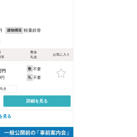
月
軽量鉄骨
建物構造
料
敷金
お気に入り
費等
礼金
不要
敷
万円
不要
0円
礼
向き
詳細を見る
を見る