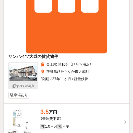
サンハイツ大成の賃貸物件
金上駅 歩
10
分 （ひたち海浜）
茨城県ひたちなか市大成町
2階建 / 37年11ヶ月 / 軽量鉄骨
すべての写真
駐車場あり
3.5
万円
（管理費不要）
1.0ヶ月
不要
敷
礼