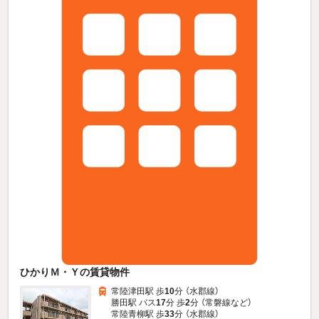
ひかりＭ・Ｙの賃貸物件
常陸津田駅 歩
10
分 （水郡線）
勝田駅 バス
17
分 歩
2
分 （常磐線
など
）
常陸青柳駅 歩
33
分 （水郡線）