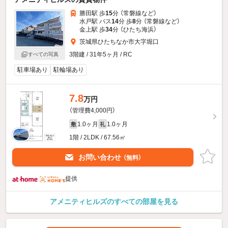
勝田駅 歩
15
分 （常磐線
など
）
水戸駅 バス
14
分 歩
8
分 （常磐線
など
）
金上駅 歩
34
分 （ひたち海浜）
茨城県ひたちなか市大字堀口
3階建 / 31年5ヶ月 / RC
すべての写真
駐車場あり
駐輪場あり
7.8
万円
（管理費4,000円）
1.0ヶ月
1.0ヶ月
敷
礼
1階 / 2LDK / 67.56㎡
お問い合わせ
（無料）
提供
アメニティヒルズのすべての部屋を見る