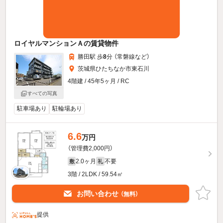
ロイヤルマンションＡの賃貸物件
勝田駅 歩
8
分 （常磐線
など
）
茨城県ひたちなか市東石川
4階建 / 45年5ヶ月 / RC
すべての写真
駐車場あり
駐輪場あり
6.6
万円
（管理費2,000円）
2.0ヶ月
不要
敷
礼
3階 / 2LDK / 59.54㎡
お問い合わせ
（無料）
提供