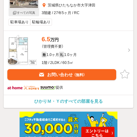
茨城県ひたちなか市大字津田
3階建 / 27年5ヶ月 / RC
すべての写真
駐車場あり
駐輪場あり
6.5
万円
（管理費不要）
1.0ヶ月
1.0ヶ月
敷
礼
1階 / 2LDK / 60.5㎡
お問い合わせ
（無料）
提供
ひかりＭ・Ｙのすべての部屋を見る