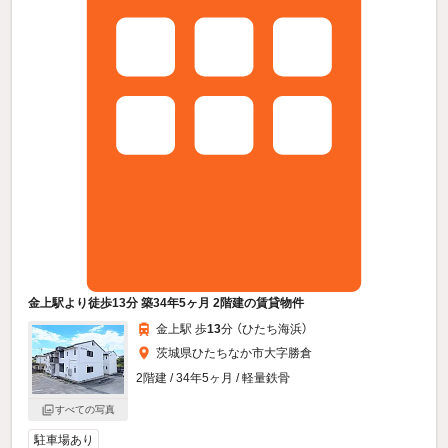
金上駅より徒歩13分 築34年5ヶ月 2階建の賃貸物件
金上駅 歩
13
分 （ひたち海浜）
茨城県ひたちなか市大字勝倉
2階建 / 34年5ヶ月 / 軽量鉄骨
すべての写真
駐車場あり