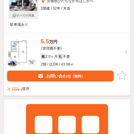
茨城県ひたちなか市はしかべ
2階建 / 32年 / 木造
すべての写真
駐車場あり
5.5
万円
（管理費不要）
2.0ヶ月
不要
敷
礼
2階 / 1LDK / 43.06㎡
お問い合わせ
（無料）
提供