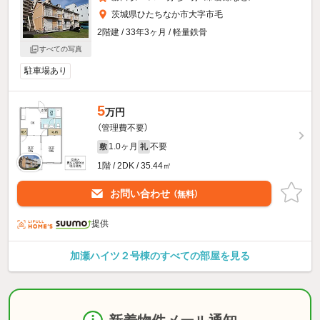
茨城県ひたちなか市大字市毛
2階建 / 33年3ヶ月 / 軽量鉄骨
すべての写真
駐車場あり
5
万円
（管理費不要）
1.0ヶ月
不要
敷
礼
1階 / 2DK / 35.44㎡
お問い合わせ
（無料）
提供
加瀬ハイツ２号棟のすべての部屋を見る