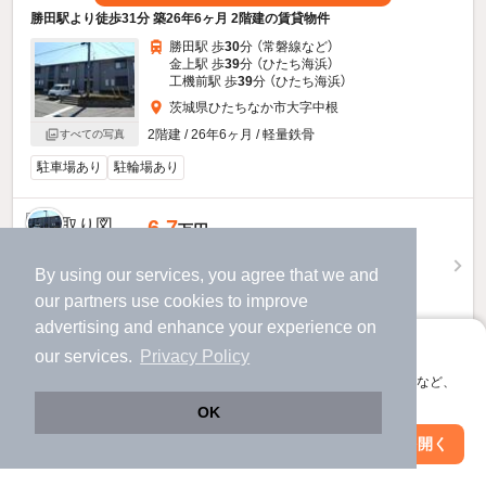
勝田駅より徒歩31分 築26年6ヶ月 2階建の賃貸物件
勝田駅 歩
30
分 （常磐線
など
）
金上駅 歩
39
分 （ひたち海浜）
工機前駅 歩
39
分 （ひたち海浜）
茨城県ひたちなか市大字中根
2階建 / 26年6ヶ月 / 軽量鉄骨
すべての写真
駐車場あり
駐輪場あり
6.7
万円
（管理費不要）
By using our services, you agree that we and
不要
不要
敷
礼
our
partners
use cookies to improve
2階 / 2LDK / 53.99㎡
advertising and enhance your experience on
アプリに切り替えて、サクサクお部屋探し
お問い合わせ
（無料）
our services.
Privacy Policy
会員登録なしですぐ使える。マップ検索やお気に入り保存など、
提供
アプリ限定の便利な機能が使えます！
OK
Web版で続行
アプリを開く
市区町村を変更
絞り込み条件を変更