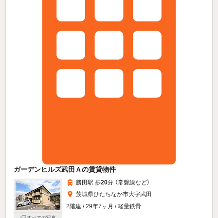
ガーデンヒルズ武田Ａの賃貸物件
勝田駅 歩
20
分 （常磐線
など
）
茨城県ひたちなか市大字武田
2階建 / 29年7ヶ月 / 軽量鉄骨
すべての写真