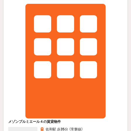
メゾンプルミエール４の賃貸物件
佐和駅 歩
35
分 （常磐線）