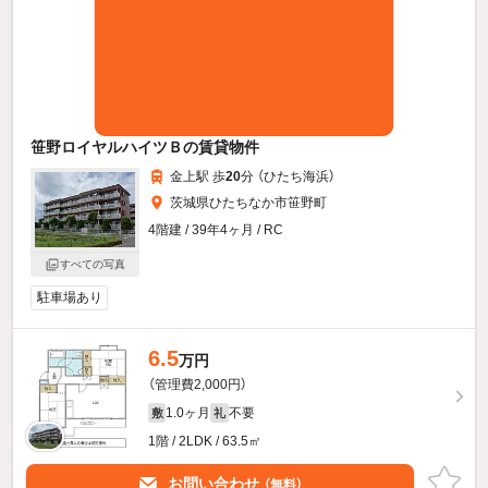
笹野ロイヤルハイツＢの賃貸物件
金上駅 歩
20
分 （ひたち海浜）
茨城県ひたちなか市笹野町
4階建 / 39年4ヶ月 / RC
すべての写真
駐車場あり
6.5
万円
（管理費2,000円）
1.0ヶ月
不要
敷
礼
1階 / 2LDK / 63.5㎡
お問い合わせ
（無料）