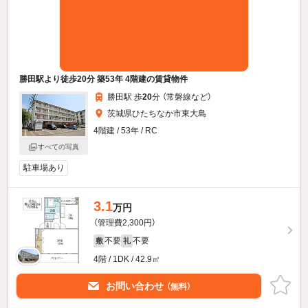
勝田駅より徒歩20分 築53年 4階建の賃貸物件
勝田駅 歩
20
分 （常磐線
など
）
茨城県ひたちなか市東大島
4階建 / 53年 / RC
すべての写真
駐車場あり
3.1
万円
（管理費2,300円）
不要
不要
敷
礼
4階 / 1DK / 42.9㎡
お問い合わせ
（無料）