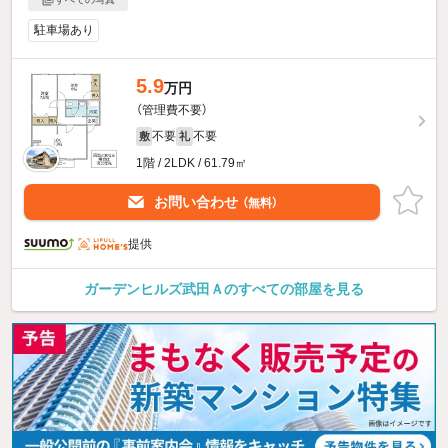
駐車場あり
5.9
万円
（管理費不要）
不要
不要
敷
礼
1階 / 2LDK / 61.79㎡
お問い合わせ
（無料）
提供
ガーデンヒルズ武田Ａのすべての部屋を見る