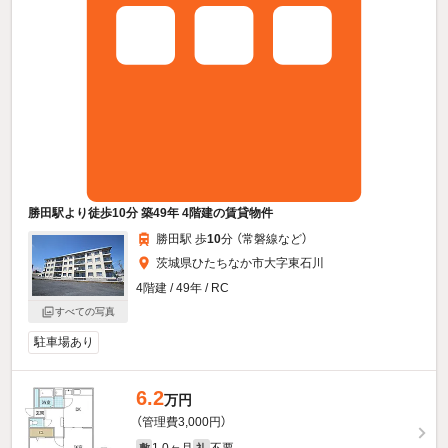
勝田駅より徒歩10分 築49年 4階建の賃貸物件
勝田駅 歩
10
分 （常磐線
など
）
茨城県ひたちなか市大字東石川
4階建 / 49年 / RC
すべての写真
駐車場あり
6.2
万円
（管理費3,000円）