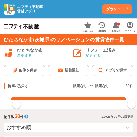
ニフティ不動産
ダウンロード
賃貸アプリ
お知らせ
閲覧履歴
マイページ
お気に入り
ひたちなか市(茨城県)のリノベーションの賃貸物件一覧
ひたちなか市
リフォーム済み
変更する
変更する
条件を保存
新着通知
アプリで探す
賃料で探す
指定なし
〜
指定なし
30
件
指定した賃料で絞り込む
30
物件数
件
2026年08月03日
更新