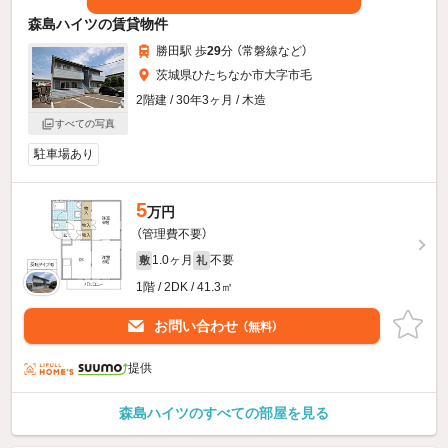
森島ハイツの賃貸物件
勝田駅 歩
29
分 （常磐線
など
）
茨城県ひたちなか市大字市毛
2階建 / 30年3ヶ月 / 木造
すべての写真
駐車場あり
5
万円
（管理費不要）
1.0ヶ月
不要
敷
礼
1階 / 2DK / 41.3㎡
お問い合わせ
（無料）
提供
森島ハイツのすべての部屋を見る