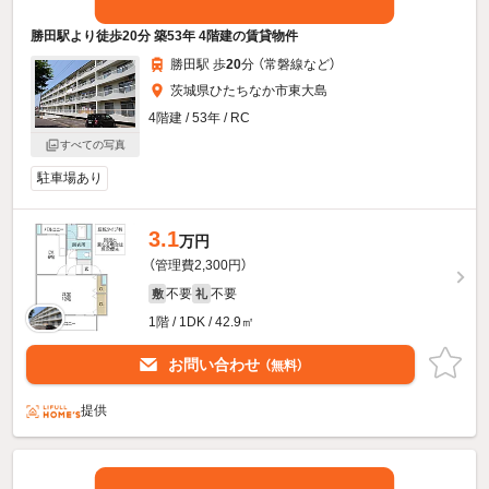
勝田駅より徒歩20分 築53年 4階建の賃貸物件
勝田駅 歩
20
分 （常磐線
など
）
茨城県ひたちなか市東大島
4階建 / 53年 / RC
すべての写真
駐車場あり
3.1
万円
（管理費2,300円）
不要
不要
敷
礼
1階 / 1DK / 42.9㎡
お問い合わせ
（無料）
提供