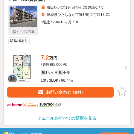
勝田駅 バス
9
分 歩
4
分 （常磐線
など
）
茨城県ひたちなか市笹野町２丁目13-21
3階建 / 29年10ヶ月 / RC
すべての写真
駐輪場あり
7.2
万円
（管理費5,000円）
1.0ヶ月
不要
敷
礼
1階 / 3LDK / 66.77㎡
お問い合わせ
（無料）
提供
アムールのすべての部屋を見る