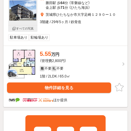
勝田駅 歩
64
分 （常磐線
など
）
金上駅 歩
71
分 （ひたち海浜）
茨城県ひたちなか市大字足崎１２９０ー１０
3階建 / 29年5ヶ月 / 鉄骨造
すべての写真
駐車場あり
駐輪場あり
5.55
万円
（管理費2,800円）
不要
不要
敷
礼
1階 / 2LDK / 65.0㎡
物件詳細を見る
ほか提供