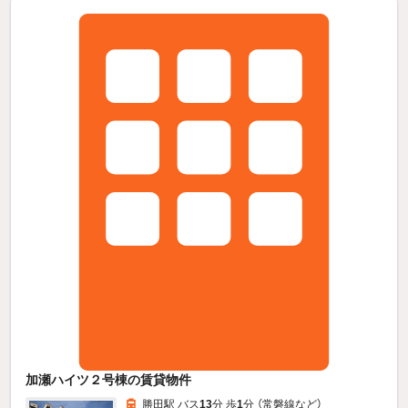
加瀬ハイツ２号棟の賃貸物件
勝田駅 バス
13
分 歩
1
分 （常磐線
など
）