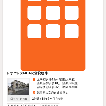
レオパレスMOAの賃貸物件
太宰府駅 歩
11
分 （西鉄太宰府）
西鉄五条駅 歩
18
分 （西鉄太宰府）
都府楼前駅 歩
36
分 （西鉄大牟田）
福岡県太宰府市連歌屋１
2階建 / 18年7ヶ月 / 鉄骨
すべての写真
駐車場あり
駐輪場あり
宅配ボックス