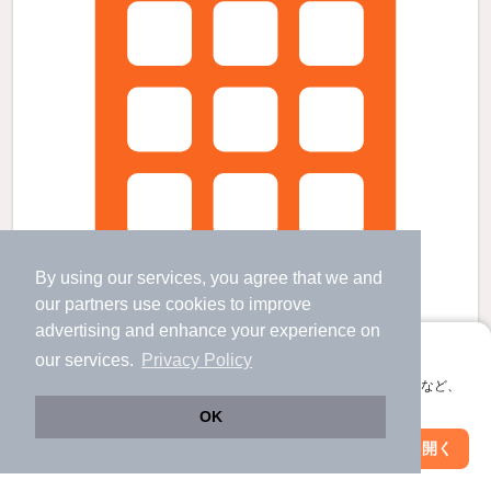
By using our services, you agree that we and
our
partners
use cookies to improve
advertising and enhance your experience on
アプリに切り替えて、サクサクお部屋探し
our services.
Privacy Policy
会員登録なしですぐ使える。マップ検索やお気に入り保存など、
レオパレスグレイスの賃貸物件
アプリ限定の便利な機能が使えます！
OK
水城駅 歩
19
分 （鹿児島線）
下大利駅 歩
22
分 （西鉄大牟田）
Web版で続行
アプリを開く
市区町村を変更
絞り込み条件を変更
都府楼前駅 歩
26
分 （西鉄大牟田）
福岡県太宰府市向佐野４丁目