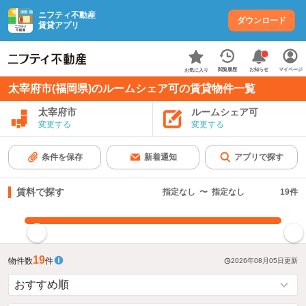
ニフティ不動産
ダウンロード
賃貸アプリ
お知らせ
閲覧履歴
マイページ
お気に入り
太宰府市(福岡県)のルームシェア可の賃貸物件一覧
太宰府市
ルームシェア可
変更する
変更する
条件を保存
新着通知
アプリで探す
賃料で探す
指定なし
〜
指定なし
19
件
指定した賃料で絞り込む
19
物件数
件
2026年08月05日
更新