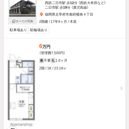
西鉄二日市駅 歩
12
分 （西鉄大牟田
など
）
二日市駅 歩
19
分 （鹿児島線）
福岡県太宰府市都府楼南４丁目
すべての写真
2階建 / 17年4ヶ月 / 木造
駐車場あり
駐輪場あり
6
万円
（管理費7,500円）
不要
1.0ヶ月
敷
礼
2階 / 1K / 23.18㎡