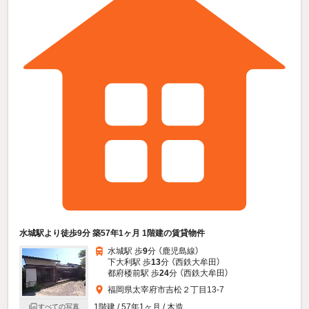
水城駅より徒歩9分 築57年1ヶ月 1階建の賃貸物件
水城駅 歩
9
分 （鹿児島線）
下大利駅 歩
13
分 （西鉄大牟田）
都府楼前駅 歩
24
分 （西鉄大牟田）
福岡県太宰府市吉松２丁目13-7
1階建 / 57年1ヶ月 / 木造
すべての写真