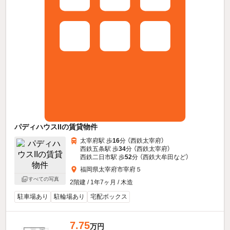
パディハウスIIの賃貸物件
太宰府駅 歩
16
分 （西鉄太宰府）
西鉄五条駅 歩
34
分 （西鉄太宰府）
西鉄二日市駅 歩
52
分 （西鉄大牟田
など
）
福岡県太宰府市宰府５
すべての写真
2階建 / 1年7ヶ月 / 木造
駐車場あり
駐輪場あり
宅配ボックス
7.75
万円