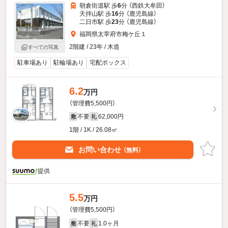
朝倉街道駅 歩
6
分 （西鉄大牟田）
天拝山駅 歩
16
分 （鹿児島線）
二日市駅 歩
23
分 （鹿児島線）
福岡県太宰府市梅ケ丘１
2階建 / 23年 / 木造
すべての写真
駐車場あり
駐輪場あり
宅配ボックス
6.2
万円
（管理費5,500円）
不要
62,000円
敷
礼
1階 / 1K / 26.08㎡
お問い合わせ
（無料）
提供
5.5
万円
（管理費5,500円）
不要
1.0ヶ月
敷
礼