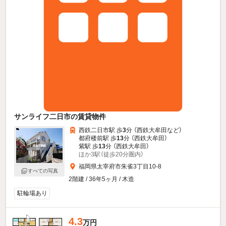
サンライフ二日市の賃貸物件
西鉄二日市駅 歩
3
分 （西鉄大牟田
など
）
都府楼前駅 歩
13
分 （西鉄大牟田）
紫駅 歩
13
分 （西鉄大牟田）
ほか3駅（徒歩20分圏内）
福岡県太宰府市朱雀3丁目10-8
すべての写真
2階建 / 36年5ヶ月 / 木造
駐輪場あり
4.3
万円