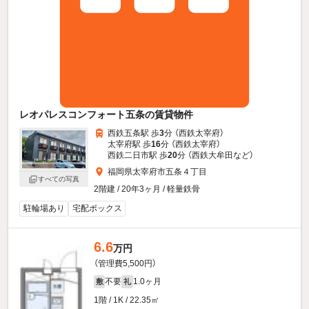
レオパレスコンフォート五条の賃貸物件
西鉄五条駅 歩
3
分 （西鉄太宰府）
太宰府駅 歩
16
分 （西鉄太宰府）
西鉄二日市駅 歩
20
分 （西鉄大牟田
など
）
福岡県太宰府市五条４丁目
すべての写真
2階建 / 20年3ヶ月 / 軽量鉄骨
駐輪場あり
宅配ボックス
6.6
万円
（管理費5,500円）
不要
1.0ヶ月
敷
礼
1階 / 1K / 22.35㎡