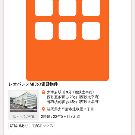
レオパレスMIJの賃貸物件
太宰府駅 歩
9
分 （西鉄太宰府）
西鉄五条駅 歩
23
分 （西鉄太宰府）
都府楼前駅 歩
45
分 （西鉄大牟田）
福岡県太宰府市連歌屋２丁目
2階建 / 22年5ヶ月 / 木造
すべての写真
駐輪場あり
宅配ボックス