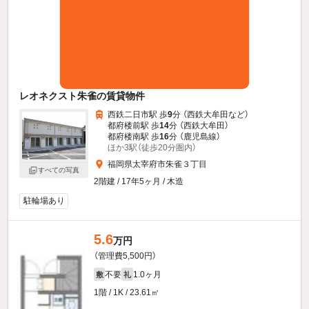
レオネクスト朱雀の賃貸物件
西鉄二日市駅 歩
9
分 （西鉄大牟田
など
）
都府楼前駅 歩
14
分 （西鉄大牟田）
都府楼南駅 歩
16
分 （鹿児島線）
ほか3駅（徒歩20分圏内）
福岡県太宰府市朱雀３丁目
すべての写真
2階建 / 17年5ヶ月 / 木造
駐輪場あり
5.6
万円
（管理費5,500円）
不要
1.0ヶ月
敷
礼
1階 / 1K / 23.61㎡