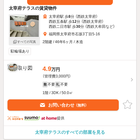
太宰府テラスの賃貸物件
太宰府駅 歩
8
分 （西鉄太宰府）
西鉄五条駅 歩
12
分 （西鉄太宰府）
西鉄二日市駅 歩
30
分 （西鉄大牟田
など
）
福岡県太宰府市石坂3丁目5-16
2階建 / 46年6ヶ月 / 木造
すべての写真
駐輪場あり
4.9
万円
（管理費3,000円）
不要
不要
敷
礼
1階 / 3DK / 50.0㎡
お問い合わせ
（無料）
提供
太宰府テラスのすべての部屋を見る