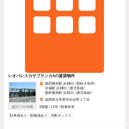
レオパレスカサブランカ4の賃貸物件
都府楼前駅 歩
19
分 （西鉄大牟田）
水城駅 歩
19
分 （鹿児島線）
都府楼南駅 歩
21
分 （鹿児島線）
福岡県太宰府市向佐野３丁目
2階建 / 22年 / 軽量鉄骨
すべての写真
駐車場あり
駐輪場あり
宅配ボックス