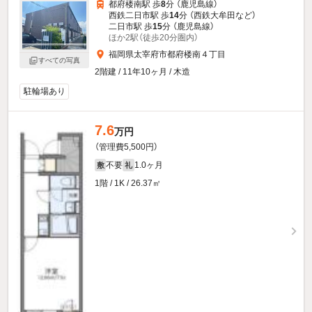
都府楼南駅 歩
8
分 （鹿児島線）
西鉄二日市駅 歩
14
分 （西鉄大牟田
など
）
二日市駅 歩
15
分 （鹿児島線）
ほか2駅（徒歩20分圏内）
福岡県太宰府市都府楼南４丁目
すべての写真
2階建 / 11年10ヶ月 / 木造
駐輪場あり
7.6
万円
（管理費5,500円）
不要
1.0ヶ月
敷
礼
1階 / 1K / 26.37㎡