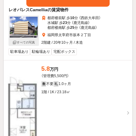
レオパレスCamelliaの賃貸物件
都府楼前駅 歩
10
分 （西鉄大牟田）
水城駅 歩
23
分 （鹿児島線）
都府楼南駅 歩
25
分 （鹿児島線）
福岡県太宰府市坂本２丁目
2階建 / 20年10ヶ月 / 木造
すべての写真
駐車場あり
駐輪場あり
宅配ボックス
5.8
万円
（管理費5,500円）
不要
1.0ヶ月
敷
礼
1階 / 1K / 23.18㎡