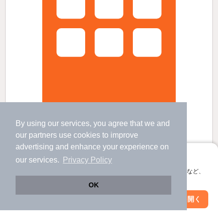
By using our services, you agree that we and
レオネクストボナール野尻の賃貸物件
our
partners
use cookies to improve
みらい平駅 歩
10
分 （つくばＥＸ）
advertising and enhance your experience on
みどりの駅 歩
63
分 （つくばＥＸ）
水海道駅 歩
100
分 （関鉄常総線）
アプリに切り替えて、サクサクお部屋探し
our services.
Privacy Policy
茨城県つくばみらい市小張字高波4072-2
会員登録なしですぐ使える。マップ検索やお気に入り保存など、
アプリ限定の便利な機能が使えます！
2階建 / 13年9ヶ月 / 木造
すべての写真
OK
駐車場あり
Web版で続行
アプリを開く
市区町村を変更
絞り込み条件を変更