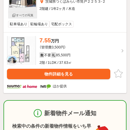
茨城県つくばみらい市筒戸２２５３-２
2階建 / 1年2ヶ月 / 木造
すべての写真
駐車場あり
駐輪場あり
宅配ボックス
7.55
万円
（管理費3,500円）
不要
85,500円
敷
礼
2階 / 1LDK / 37.63㎡
物件詳細を見る
ほか提供
新着物件メール通知
検索中の条件の新着物件情報をいち早