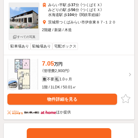
みらい平駅 歩
37
分 （つくばＥＸ）
みどりの駅 歩
56
分 （つくばＥＸ）
水海道駅 歩
104
分 （関鉄常総線）
茨城県つくばみらい市伊奈東８７-１２０
2階建 / 新築 / 木造
すべての写真
駐車場あり
駐輪場あり
宅配ボックス
7.05
万円
（管理費2,900円）
不要
1.0ヶ月
敷
礼
1階 / 1LDK / 50.01㎡
物件詳細を見る
ほか提供