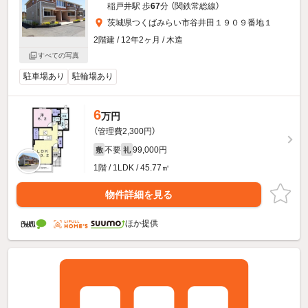
稲戸井駅 歩
67
分 （関鉄常総線）
茨城県つくばみらい市谷井田１９０９番地１
2階建 / 12年2ヶ月 / 木造
すべての写真
駐車場あり
駐輪場あり
6
万円
（管理費2,300円）
不要
99,000円
敷
礼
1階 / 1LDK / 45.77㎡
物件詳細を見る
ほか提供