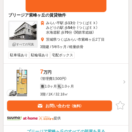
ブリージア紫峰ヶ丘の賃貸物件
みらい平駅 歩
13
分 （つくばＥＸ）
みどりの駅 歩
54
分 （つくばＥＸ）
水海道駅 歩
70
分 （関鉄常総線）
茨城県つくばみらい市紫峰ヶ丘2丁目
すべての写真
3階建 / 5年5ヶ月 / 軽量鉄骨
駐車場あり
駐輪場あり
宅配ボックス
7
万円
（管理費3,500円）
1.0ヶ月
1.0ヶ月
敷
礼
3階 / 1K / 32.18㎡
お問い合わせ
（無料）
提供
ブリージア紫峰ヶ丘のすべての部屋を見る