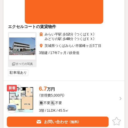
エクセルコートの賃貸物件
みらい平駅 歩
12
分 （つくばＥＸ）
みどりの駅 歩
48
分 （つくばＥＸ）
茨城県つくばみらい市紫峰ヶ丘5丁目
3階建 / 17年7ヶ月 / 鉄骨造
すべての写真
駐車場あり
6.7
新着
万円
（管理費5,000円）
不要
不要
敷
礼
3階 / 1LDK / 45.5㎡
お問い合わせ
（無料）