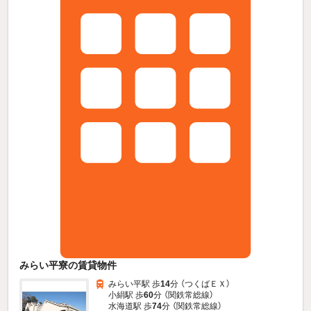
みらい平寮の賃貸物件
みらい平駅 歩
14
分 （つくばＥＸ）
小絹駅 歩
60
分 （関鉄常総線）
水海道駅 歩
74
分 （関鉄常総線）