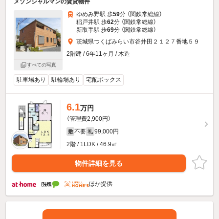
メゾンシャルマンの賃貸物件
ゆめみ野駅 歩
59
分 （関鉄常総線）
稲戸井駅 歩
62
分 （関鉄常総線）
新取手駅 歩
69
分 （関鉄常総線）
茨城県つくばみらい市谷井田２１２７番地５９
2階建 / 6年11ヶ月 / 木造
すべての写真
駐車場あり
駐輪場あり
宅配ボックス
6.1
万円
（管理費2,900円）
不要
99,000円
敷
礼
2階 / 1LDK / 46.9㎡
物件詳細を見る
ほか提供