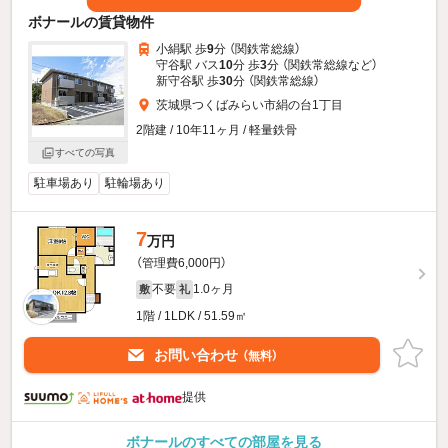
ボナールの賃貸物件
小絹駅 歩
9
分 （関鉄常総線）
守谷駅 バス
10
分 歩
3
分 （関鉄常総線
など
）
新守谷駅 歩
30
分 （関鉄常総線）
茨城県つくばみらい市絹の台1丁目
2階建 / 10年11ヶ月 / 軽量鉄骨
すべての写真
駐車場あり
駐輪場あり
7
万円
（管理費6,000円）
不要
1.0ヶ月
敷
礼
1階 / 1LDK / 51.59㎡
お問い合わせ
（無料）
提供
ボナールのすべての部屋を見る