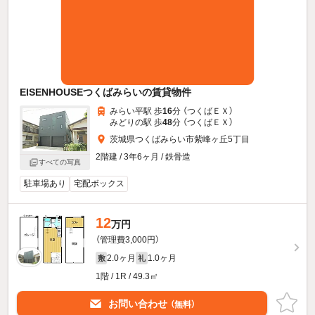
EISENHOUSEつくばみらいの賃貸物件
みらい平駅 歩
16
分 （つくばＥＸ）
みどりの駅 歩
48
分 （つくばＥＸ）
茨城県つくばみらい市紫峰ヶ丘5丁目
2階建 / 3年6ヶ月 / 鉄骨造
すべての写真
駐車場あり
宅配ボックス
12
万円
（管理費3,000円）
2.0ヶ月
1.0ヶ月
敷
礼
1階 / 1R / 49.3㎡
お問い合わせ
（無料）