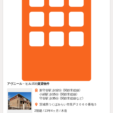
アヴニール・ヒルズの賃貸物件
新守谷駅 歩
12
分 （関鉄常総線）
小絹駅 歩
15
分 （関鉄常総線）
守谷駅 歩
35
分 （関鉄常総線
など
）
茨城県つくばみらい市筒戸２０６０番地５
2階建 / 13年4ヶ月 / 木造