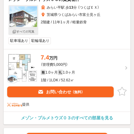
みらい平駅 歩
13
分 （つくばＥＸ）
茨城県つくばみらい市富士見ヶ丘
2階建 / 11年1ヶ月 / 軽量鉄骨
すべての写真
駐車場あり
駐輪場あり
7.4
万円
（管理費5,000円）
1.0ヶ月
1.0ヶ月
敷
礼
1階 / 1LDK / 52.62㎡
お問い合わせ
（無料）
提供
メゾン・プルメトウズ０３のすべての部屋を見る