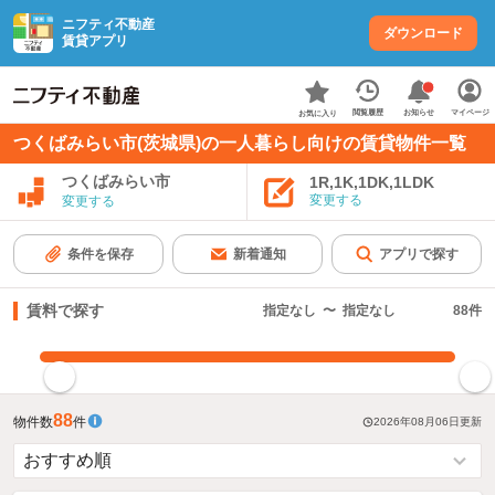
ニフティ不動産
ダウンロード
賃貸アプリ
お知らせ
閲覧履歴
マイページ
お気に入り
つくばみらい市(茨城県)の一人暮らし向けの賃貸物件一覧
つくばみらい市
1R,1K,1DK,1LDK
変更する
変更する
条件を保存
新着通知
アプリで探す
賃料で探す
指定なし
〜
指定なし
88
件
指定した賃料で絞り込む
88
物件数
件
2026年08月06日
更新