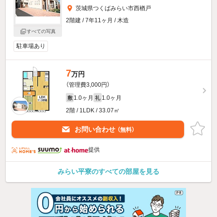
茨城県つくばみらい市西楢戸
2階建 / 7年11ヶ月 / 木造
すべての写真
駐車場あり
7
万円
（管理費3,000円）
1.0ヶ月
1.0ヶ月
敷
礼
2階 / 1LDK / 33.07㎡
お問い合わせ
（無料）
提供
みらい平寮のすべての部屋を見る