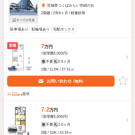
茨城県つくばみらい市絹の台
2階建 / 2年8ヶ月 / 軽量鉄骨
すべての写真
駐車場あり
駐輪場あり
宅配ボックス
7
新着
万円
（管理費5,000円）
不要
0.5ヶ月
敷
礼
1階 / 1LDK / 37.51㎡
お問い合わせ
（無料）
提供
7.2
万円
（管理費5,000円）
不要
1.0ヶ月
敷
礼
2階 / 1DK / 33.34㎡