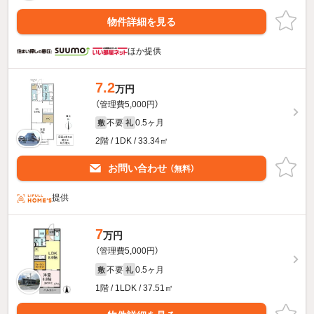
物件詳細を見る
ほか提供
7.2
万円
（管理費5,000円）
不要
0.5ヶ月
敷
礼
2階 / 1DK / 33.34㎡
お問い合わせ
（無料）
提供
7
万円
（管理費5,000円）
不要
0.5ヶ月
敷
礼
1階 / 1LDK / 37.51㎡