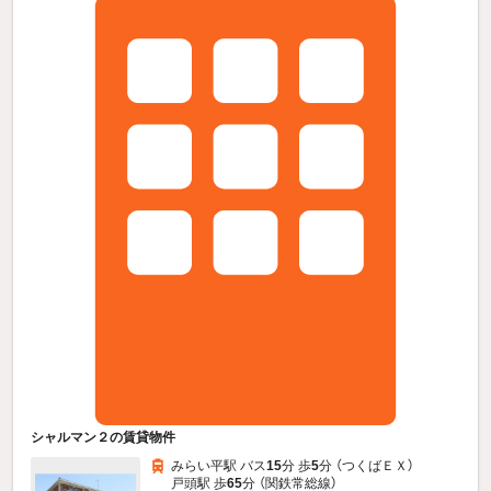
シャルマン２の賃貸物件
みらい平駅 バス
15
分 歩
5
分 （つくばＥＸ）
戸頭駅 歩
65
分 （関鉄常総線）