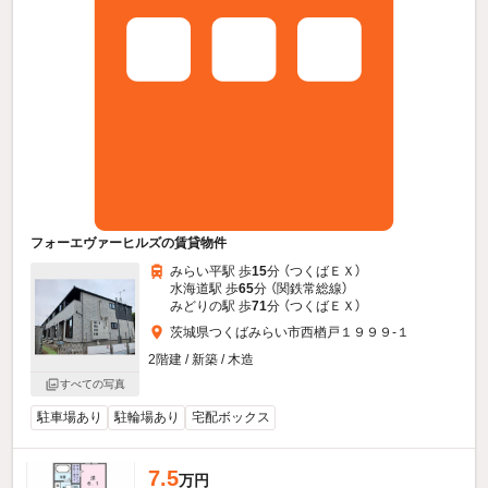
フォーエヴァーヒルズの賃貸物件
みらい平駅 歩
15
分 （つくばＥＸ）
水海道駅 歩
65
分 （関鉄常総線）
みどりの駅 歩
71
分 （つくばＥＸ）
茨城県つくばみらい市西楢戸１９９９-１
2階建 / 新築 / 木造
すべての写真
駐車場あり
駐輪場あり
宅配ボックス
7.5
万円