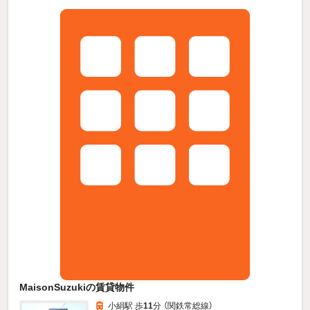
MaisonSuzukiの賃貸物件
小絹駅 歩
11
分 （関鉄常総線）