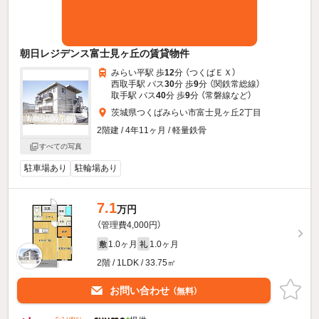
朝日レジデンス富士見ヶ丘の賃貸物件
みらい平駅 歩
12
分 （つくばＥＸ）
西取手駅 バス
30
分 歩
9
分 （関鉄常総線）
取手駅 バス
40
分 歩
9
分 （常磐線
など
）
茨城県つくばみらい市富士見ヶ丘2丁目
2階建 / 4年11ヶ月 / 軽量鉄骨
すべての写真
駐車場あり
駐輪場あり
7.1
万円
（管理費4,000円）
1.0ヶ月
1.0ヶ月
敷
礼
2階 / 1LDK / 33.75㎡
お問い合わせ
（無料）