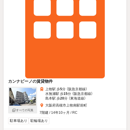
カンナビーノの賃貸物件
上牧駅 歩
5
分 （阪急京都線）
水無瀬駅 歩
15
分 （阪急京都線）
島本駅 歩
20
分 （東海道線）
大阪府高槻市上牧南駅前町
すべての写真
7階建 / 14年10ヶ月 / RC
駐車場あり
駐輪場あり