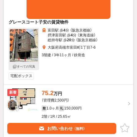
グレースコート子安の賃貸物件
富田駅 歩
4
分 （阪急京都線）
摂津富田駅 歩
4
分 （東海道線）
総持寺駅 歩
20
分 （阪急京都線）
大阪府高槻市富田町1丁目7-6
3階建 / 3年11ヶ月 / 鉄骨造
すべての写真
宅配ボックス
75.2
新着
万円
（管理費2,500円）
1.0ヶ月
150,000円
敷
礼
2階 / 1R / 25.65㎡
お問い合わせ
（無料）