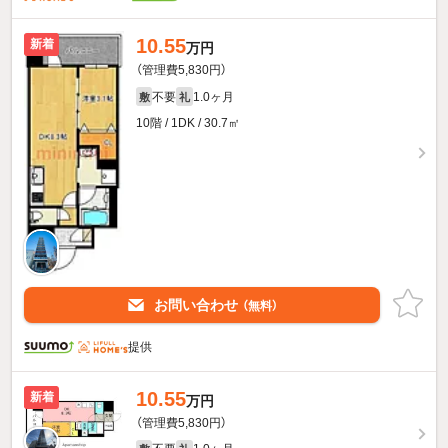
10.55
新着
万円
（管理費5,830円）
不要
1.0ヶ月
敷
礼
10階 / 1DK / 30.7㎡
お問い合わせ
（無料）
提供
10.55
新着
万円
（管理費5,830円）