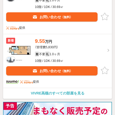
不要
1.0ヶ月
敷
礼
10階 / 1DK / 30.69㎡
お問い合わせ
（無料）
提供
9.55
新着
万円
（管理費5,830円）
不要
1.0ヶ月
敷
礼
10階 / 1DK / 30.69㎡
お問い合わせ
（無料）
提供
VIVRE高槻のすべての部屋を見る