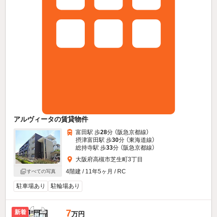
アルヴィータの賃貸物件
富田駅 歩
28
分 （阪急京都線）
摂津富田駅 歩
30
分 （東海道線）
総持寺駅 歩
33
分 （阪急京都線）
大阪府高槻市芝生町3丁目
4階建 / 11年5ヶ月 / RC
すべての写真
駐車場あり
駐輪場あり
7
新着
万円