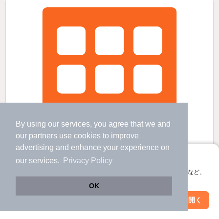
By using our services, you agree that we and
our
partners
use cookies to improve
advertising and enhance your experience on
アプリに切り替えて、サクサクお部屋探し
our services.
Privacy Policy
会員登録なしですぐ使える。マップ検索やお気に入り保存など、
アプリ限定の便利な機能が使えます！
OK
Web版で続行
アプリを開く
市区町村を変更
絞り込み条件を変更
レオネクストコンフォート永楽の賃貸物件
高槻市駅 歩
19
分 （阪急京都線）