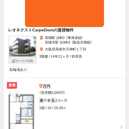
レオネクストCarpeDiemの賃貸物件
高槻駅 歩
6
分 （東海道線）
高槻市駅 歩
14
分 （阪急京都線）
大阪府高槻市天神町１丁目
3階建 / 14年11ヶ月 / 鉄骨造
すべての写真
駐輪場あり
9
新着
万円
（管理費6,000円）
不要
2.0ヶ月
敷
礼
1階 / 1K / 26.08㎡