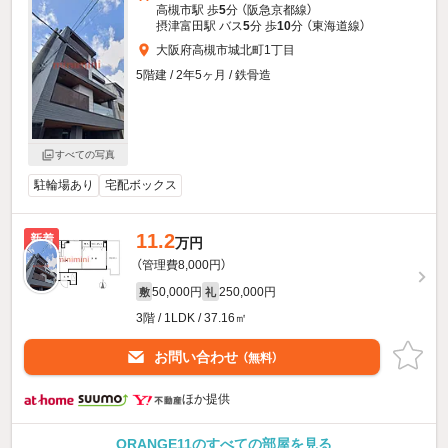
高槻市駅 歩
5
分 （阪急京都線）
摂津富田駅 バス
5
分 歩
10
分 （東海道線）
大阪府高槻市城北町1丁目
5階建 / 2年5ヶ月 / 鉄骨造
すべての写真
駐輪場あり
宅配ボックス
11.2
新着
万円
（管理費8,000円）
50,000円
250,000円
敷
礼
3階 / 1LDK / 37.16㎡
お問い合わせ
（無料）
ほか提供
ORANGE11のすべての部屋を見る