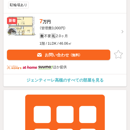
駐輪場あり
7
新着
万円
（管理費3,000円）
不要
2.0ヶ月
敷
礼
1階 / 1LDK / 46.06㎡
お問い合わせ
（無料）
ほか提供
ジェンティーレ高槻のすべての部屋を見る