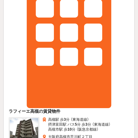
ラフィーエ高槻の賃貸物件
高槻駅 歩
3
分 （東海道線）
摂津富田駅 バス
5
分 歩
3
分 （東海道線）
高槻市駅 歩
10
分 （阪急京都線）
大阪府高槻市芥川町２丁目