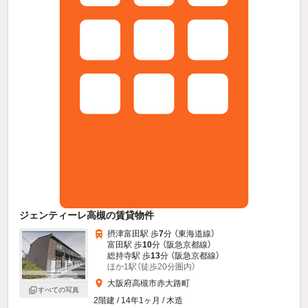
ジェンティーレ高槻の賃貸物件
摂津富田駅 歩
7
分 （東海道線）
富田駅 歩
10
分 （阪急京都線）
総持寺駅 歩
13
分 （阪急京都線）
ほか1駅（徒歩20分圏内）
大阪府高槻市赤大路町
すべての写真
2階建 / 14年1ヶ月 / 木造