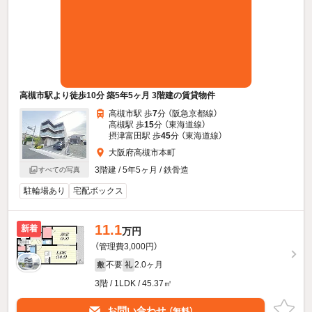
高槻市駅より徒歩10分 築5年5ヶ月 3階建の賃貸物件
高槻市駅 歩
7
分 （阪急京都線）
高槻駅 歩
15
分 （東海道線）
摂津富田駅 歩
45
分 （東海道線）
大阪府高槻市本町
3階建 / 5年5ヶ月 / 鉄骨造
すべての写真
駐輪場あり
宅配ボックス
11.1
新着
万円
（管理費3,000円）
不要
2.0ヶ月
敷
礼
3階 / 1LDK / 45.37㎡
お問い合わせ
（無料）