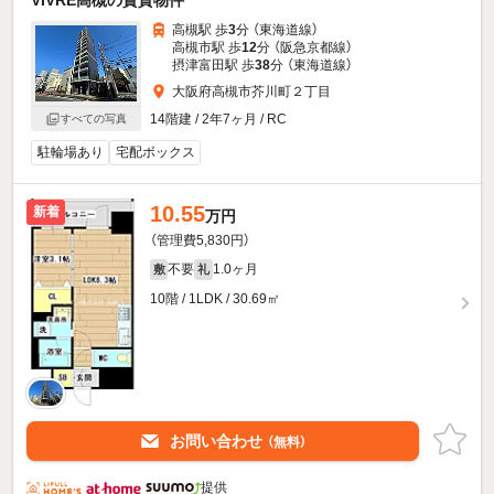
高槻駅 歩
3
分 （東海道線）
高槻市駅 歩
12
分 （阪急京都線）
摂津富田駅 歩
38
分 （東海道線）
大阪府高槻市芥川町２丁目
14階建 / 2年7ヶ月 / RC
すべての写真
駐輪場あり
宅配ボックス
10.55
新着
万円
（管理費5,830円）
不要
1.0ヶ月
敷
礼
10階 / 1LDK / 30.69㎡
お問い合わせ
（無料）
提供