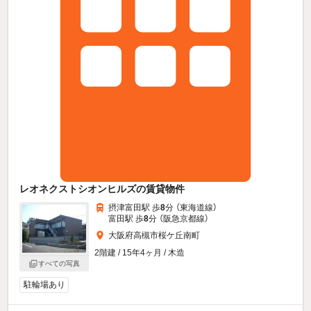
レオネクストシオンヒルズの賃貸物件
摂津富田駅 歩
8
分 （東海道線）
富田駅 歩
8
分 （阪急京都線）
大阪府高槻市桜ケ丘南町
2階建 / 15年4ヶ月 / 木造
すべての写真
駐輪場あり