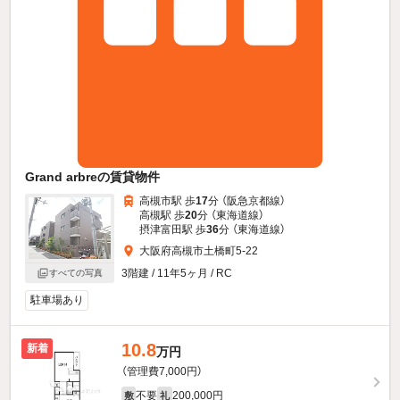
Grand arbreの賃貸物件
高槻市駅 歩
17
分 （阪急京都線）
高槻駅 歩
20
分 （東海道線）
摂津富田駅 歩
36
分 （東海道線）
大阪府高槻市土橋町5-22
3階建 / 11年5ヶ月 / RC
すべての写真
駐車場あり
10.8
新着
万円
（管理費7,000円）
不要
200,000円
敷
礼