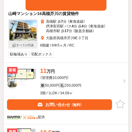
山崎マンション16高槻芥川の賃貸物件
高槻駅 歩
7
分 （東海道線）
摂津富田駅 バス
4
分 歩
4
分 （東海道線）
高槻市駅 歩
17
分 （阪急京都線）
大阪府高槻市芥川町３丁目
6階建 / 6年5ヶ月 / RC
すべての写真
駐輪場あり
宅配ボックス
11
新着
万円
（管理費10,000円）
50,000円
250,000円
敷
礼
3階 / 1LDK / 34.09㎡
お問い合わせ
（無料）
提供
新着