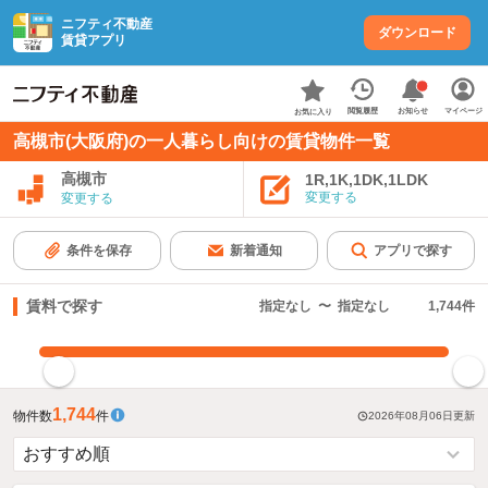
ニフティ不動産
ダウンロード
賃貸アプリ
お知らせ
閲覧履歴
マイページ
お気に入り
高槻市(大阪府)の一人暮らし向けの賃貸物件一覧
高槻市
1R,1K,1DK,1LDK
変更する
変更する
条件を保存
新着通知
アプリで探す
賃料で探す
指定なし
〜
指定なし
1,744
件
指定した賃料で絞り込む
1,744
物件数
件
2026年08月06日
更新