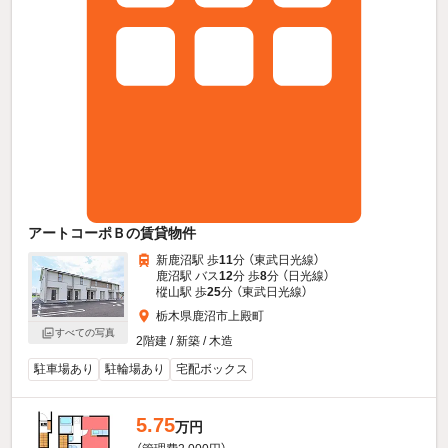
アートコーポＢの賃貸物件
新鹿沼駅 歩
11
分 （東武日光線）
鹿沼駅 バス
12
分 歩
8
分 （日光線）
樅山駅 歩
25
分 （東武日光線）
栃木県鹿沼市上殿町
すべての写真
2階建 / 新築 / 木造
駐車場あり
駐輪場あり
宅配ボックス
5.75
万円