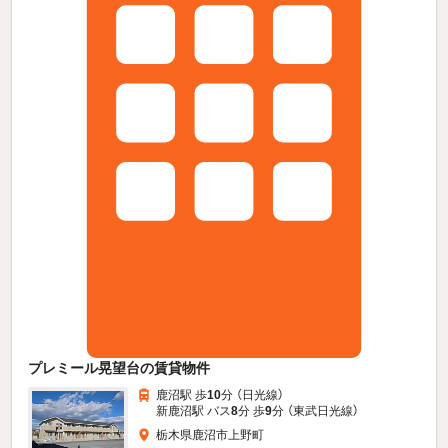
プレミール晃望台の賃貸物件
鹿沼駅 歩
10
分 （日光線）
新鹿沼駅 バス
8
分 歩
9
分 （東武日光線）
栃木県鹿沼市上野町