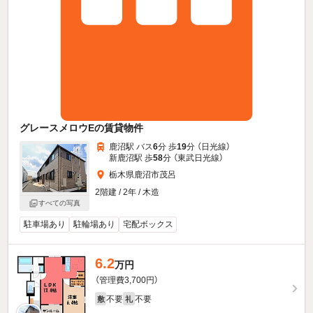
グレースメロウEの賃貸物件
鹿沼駅 バス
6
分 歩
19
分 （日光線）
新鹿沼駅 歩
58
分 （東武日光線）
栃木県鹿沼市茂呂
2階建 / 2年 / 木造
すべての写真
駐車場あり
駐輪場あり
宅配ボックス
6.2
万円
（管理費3,700円）
不要
不要
敷
礼