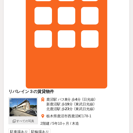
リバレイン３の賃貸物件
鹿沼駅 バス
8
分 歩
4
分 （日光線）
新鹿沼駅 歩
19
分 （東武日光線）
北鹿沼駅 歩
23
分 （東武日光線）
栃木県鹿沼市西鹿沼町178-1
すべての写真
2階建 / 5年10ヶ月 / 木造
駐車場あり
駐輪場あり