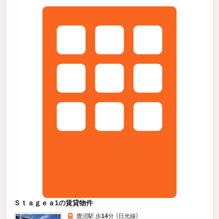
Ｓｔａｇｅａ1の賃貸物件
鹿沼駅 歩
14
分 （日光線）