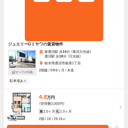
ジュエリーGミサワの賃貸物件
新鹿沼駅 歩
14
分 （東武日光線）
鹿沼駅 歩
18
分 （日光線）
栃木県鹿沼市銀座1丁目
2階建 / 5年6ヶ月 / 木造
すべての写真
駐車場あり
4.8
万円
（管理費3,000円）
1.0ヶ月
1.0ヶ月
敷
礼
2階 / 1K / 29.16㎡