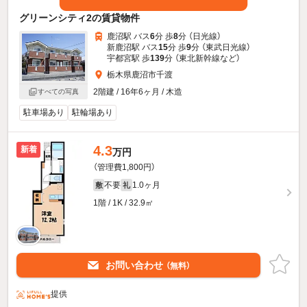
グリーンシティ2の賃貸物件
鹿沼駅 バス
6
分 歩
8
分 （日光線）
新鹿沼駅 バス
15
分 歩
9
分 （東武日光線）
宇都宮駅 歩
139
分 （東北新幹線
など
）
栃木県鹿沼市千渡
2階建 / 16年6ヶ月 / 木造
すべての写真
駐車場あり
駐輪場あり
4.3
新着
万円
（管理費1,800円）
不要
1.0ヶ月
敷
礼
1階 / 1K / 32.9㎡
お問い合わせ
（無料）
提供