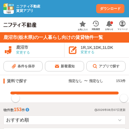
ニフティ不動産
ダウンロード
賃貸アプリ
お知らせ
閲覧履歴
マイページ
お気に入り
鹿沼市(栃木県)の一人暮らし向けの賃貸物件一覧
鹿沼市
1R,1K,1DK,1LDK
変更する
変更する
条件を保存
新着通知
アプリで探す
賃料で探す
指定なし
〜
指定なし
153
件
指定した賃料で絞り込む
153
物件数
件
2026年08月07日
更新