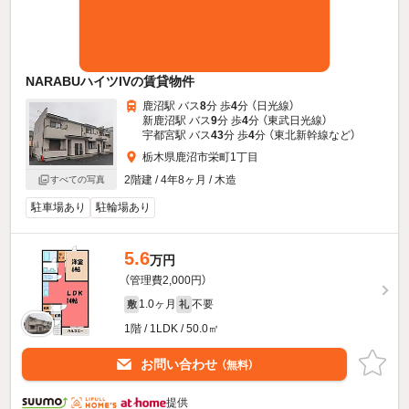
NARABUハイツIVの賃貸物件
鹿沼駅 バス
8
分 歩
4
分 （日光線）
新鹿沼駅 バス
9
分 歩
4
分 （東武日光線）
宇都宮駅 バス
43
分 歩
4
分 （東北新幹線
など
）
栃木県鹿沼市栄町1丁目
2階建 / 4年8ヶ月 / 木造
すべての写真
駐車場あり
駐輪場あり
5.6
万円
（管理費2,000円）
1.0ヶ月
不要
敷
礼
1階 / 1LDK / 50.0㎡
お問い合わせ
（無料）
提供