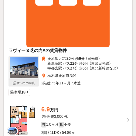
ラヴィーヌ芝の内Aの賃貸物件
鹿沼駅 バス
20
分 歩
6
分 （日光線）
新鹿沼駅 バス
22
分 歩
6
分 （東武日光線）
宇都宮駅 バス
27
分 歩
6
分 （東北新幹線
など
）
栃木県鹿沼市茂呂
2階建 / 5年11ヶ月 / 木造
すべての写真
駐車場あり
6.9
万円
（管理費3,000円）
1.0ヶ月
不要
敷
礼
2階 / 1LDK / 54.86㎡