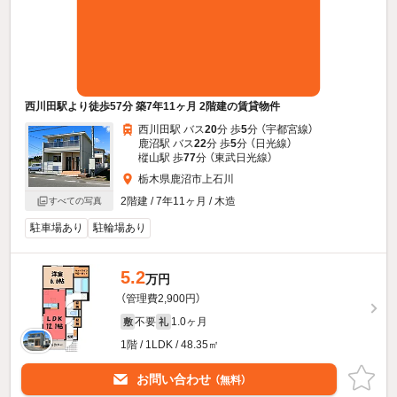
西川田駅より徒歩57分 築7年11ヶ月 2階建の賃貸物件
西川田駅 バス
20
分 歩
5
分 （宇都宮線）
鹿沼駅 バス
22
分 歩
5
分 （日光線）
樅山駅 歩
77
分 （東武日光線）
栃木県鹿沼市上石川
2階建 / 7年11ヶ月 / 木造
すべての写真
駐車場あり
駐輪場あり
5.2
万円
（管理費2,900円）
不要
1.0ヶ月
敷
礼
1階 / 1LDK / 48.35㎡
お問い合わせ
（無料）