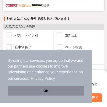
提供
他の人はこんな条件で絞り込んでいます！
人気のこだわり条件
バス・トイレ別
2階以上
駐車場あり
ペット相談
洗濯機置場あり
独立洗面台
By using our services, you agree that we and
our
partners
use cookies to improve
エアコンあり
都市ガス
advertising and enhance your experience on
アプリに切り替えて、サクサクお部屋探し
our services.
Privacy Policy
温水洗浄便座
オートロック
会員登録なしですぐ使える。マップ検索やお気に入り保存など、
アプリ限定の便利な機能が使えます！
OK
コンロ2口以上
追焚き機能
Web版で続行
アプリを開く
市区町村を変更
絞り込み条件を変更
TV付インターホン
角部屋