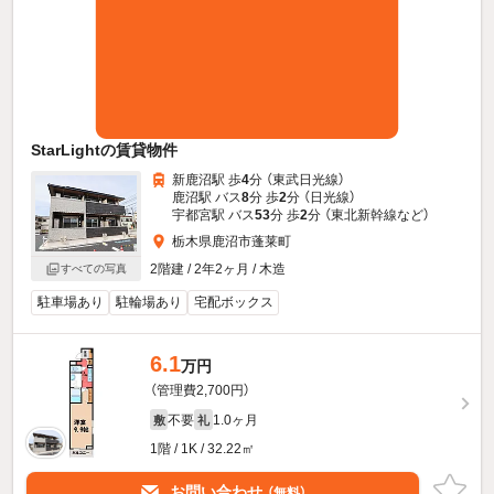
StarLightの賃貸物件
新鹿沼駅 歩
4
分 （東武日光線）
鹿沼駅 バス
8
分 歩
2
分 （日光線）
宇都宮駅 バス
53
分 歩
2
分 （東北新幹線
など
）
栃木県鹿沼市蓬莱町
2階建 / 2年2ヶ月 / 木造
すべての写真
駐車場あり
駐輪場あり
宅配ボックス
6.1
万円
（管理費2,700円）
不要
1.0ヶ月
敷
礼
1階 / 1K / 32.22㎡
お問い合わせ
（無料）