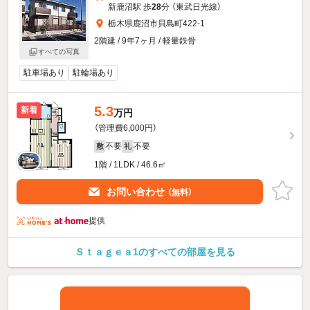
新鹿沼駅 歩
28
分 （東武日光線）
栃木県鹿沼市貝島町422-1
2階建 / 9年7ヶ月 / 軽量鉄骨
すべての写真
駐車場あり
駐輪場あり
5.3
新着
万円
（管理費6,000円）
不要
不要
敷
礼
1階 / 1LDK / 46.6㎡
お問い合わせ
（無料）
提供
Ｓｔａｇｅａ1のすべての部屋を見る