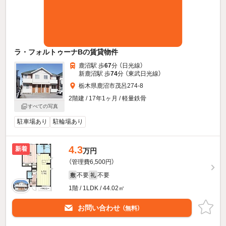
ラ・フォルトゥーナBの賃貸物件
鹿沼駅 歩
67
分 （日光線）
新鹿沼駅 歩
74
分 （東武日光線）
栃木県鹿沼市茂呂274-8
2階建 / 17年1ヶ月 / 軽量鉄骨
すべての写真
駐車場あり
駐輪場あり
4.3
新着
万円
（管理費6,500円）
不要
不要
敷
礼
1階 / 1LDK / 44.02㎡
お問い合わせ
（無料）