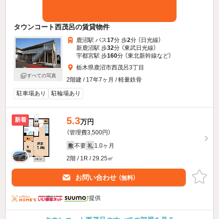
タウンコート西茂呂の賃貸物件
鹿沼駅 バス
17
分 歩
2
分 （日光線）
新鹿沼駅 歩
32
分 （東武日光線）
宇都宮駅 歩
160
分 （東北新幹線
など
）
栃木県鹿沼市西茂呂3丁目
すべての写真
2階建 / 17年7ヶ月 / 軽量鉄骨
駐車場あり
駐輪場あり
5.3
新着
万円
（管理費3,500円）
不要
1.0ヶ月
敷
礼
2階 / 1R / 29.25㎡
お問い合わせ
（無料）
提供