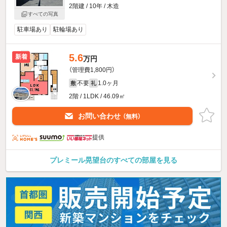
2階建 / 10年 / 木造
すべての写真
駐車場あり
駐輪場あり
5.6
新着
万円
（管理費1,800円）
不要
1.0ヶ月
敷
礼
2階 / 1LDK / 46.09㎡
お問い合わせ
（無料）
提供
プレミール晃望台のすべての部屋を見る