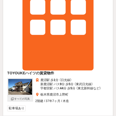
TOYOUKEハイツの賃貸物件
鹿沼駅 歩
1
分 （日光線）
新鹿沼駅 バス
9
分 歩
5
分 （東武日光線）
宇都宮駅 バス
44
分 歩
5
分 （東北新幹線
など
）
栃木県鹿沼市上野町
すべての写真
2階建 / 37年7ヶ月 / 木造
駐車場あり