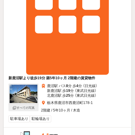
新鹿沼駅より徒歩19分 築5年10ヶ月 2階建の賃貸物件
鹿沼駅 バス
8
分 歩
4
分 （日光線）
新鹿沼駅 歩
19
分 （東武日光線）
北鹿沼駅 歩
25
分 （東武日光線）
栃木県鹿沼市西鹿沼町178-1
すべての写真
2階建 / 5年10ヶ月 / 木造
駐車場あり
駐輪場あり