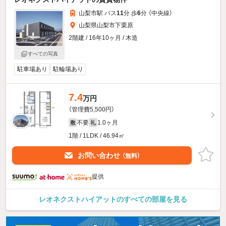
山梨市駅 バス
11
分 歩
6
分 （中央線）
山梨県山梨市下栗原
2階建 / 16年10ヶ月 / 木造
すべての写真
駐車場あり
駐輪場あり
7.4
万円
（管理費5,500円）
不要
1.0ヶ月
敷
礼
1階 / 1LDK / 46.94㎡
お問い合わせ
（無料）
提供
レオネクストハイアットのすべての部屋を見る