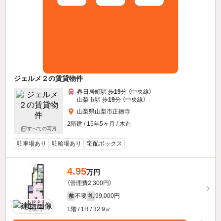
ジェルメ２の賃貸物件
春日居町駅 歩
19
分 （中央線）
山梨市駅 歩
19
分 （中央線）
山梨県山梨市正徳寺
2階建 / 15年5ヶ月 / 木造
すべての写真
駐車場あり
駐輪場あり
宅配ボックス
4.95
万円
（管理費2,300円）
不要
99,000円
敷
礼
1階 / 1R / 32.9㎡