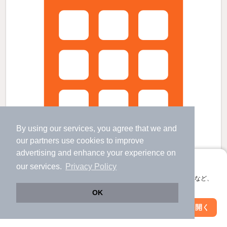
By using our services, you agree that we and
our
partners
use cookies to improve
advertising and enhance your experience on
アプリに切り替えて、サクサクお部屋探し
our services.
Privacy Policy
会員登録なしですぐ使える。マップ検索やお気に入り保存など、
アプリ限定の便利な機能が使えます！
OK
ハイツ伊東の賃貸物件
Web版で続行
アプリを開く
山梨市駅 歩
12
分 （中央線）
市区町村を変更
絞り込み条件を変更
山梨県山梨市万力