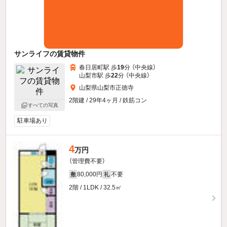
サンライフの賃貸物件
春日居町駅 歩
19
分 （中央線）
山梨市駅 歩
22
分 （中央線）
山梨県山梨市正徳寺
2階建 / 29年4ヶ月 / 鉄筋コン
すべての写真
駐車場あり
4
万円
（管理費不要）
80,000円
不要
敷
礼
2階 / 1LDK / 32.5㎡