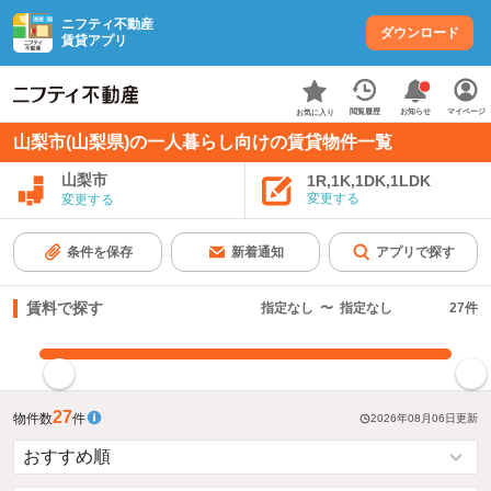
ニフティ不動産
ダウンロード
賃貸アプリ
お知らせ
閲覧履歴
マイページ
お気に入り
山梨市(山梨県)の一人暮らし向けの賃貸物件一覧
山梨市
1R,1K,1DK,1LDK
変更する
変更する
条件を保存
新着通知
アプリで探す
賃料で探す
指定なし
〜
指定なし
27
件
指定した賃料で絞り込む
27
物件数
件
2026年08月06日
更新