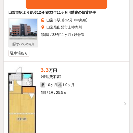
山梨市駅より徒歩12分 築33年11ヶ月 4階建の賃貸物件
山梨市駅 歩
12
分 （中央線）
山梨県山梨市上神内川
4階建 / 33年11ヶ月 / 鉄骨造
すべての写真
駐車場あり
3.3
万円
（管理費不要）
1.0ヶ月
1.0ヶ月
敷
礼
4階 / 1R / 25.5㎡