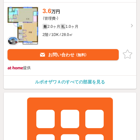
3.6
万円
（管理費-）
2.0ヶ月
1.0ヶ月
敷
礼
2階 / 1DK / 28.0㎡
お問い合わせ
（無料）
提供
ルポオザワＡのすべての部屋を見る