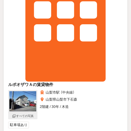
ルポオザワＡの賃貸物件
山梨市駅 （中央線）
山梨県山梨市下石森
2階建 / 30年 / 木造
すべての写真
駐車場あり