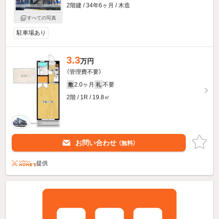
2階建 / 34年6ヶ月 / 木造
すべての写真
駐車場あり
3.3
万円
（管理費不要）
2.0ヶ月
不要
敷
礼
2階 / 1R / 19.8㎡
お問い合わせ
（無料）
提供