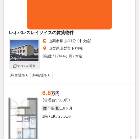
レオパレスレイソイスの賃貸物件
山梨市駅 歩
11
分 （中央線）
山梨県山梨市下神内川
2階建 / 17年4ヶ月 / 木造
すべての写真
駐車場あり
駐輪場あり
6.6
万円
（管理費5,500円）
不要
1.0ヶ月
敷
礼
1階 / 1K / 23.61㎡