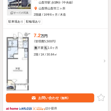
山梨市駅 歩
19
分 （中央線）
山梨県山梨市三ヶ所
すべての写真
2階建 / 16年6ヶ月 / 木造
駐車場あり
駐輪場あり
7.2
万円
（管理費5,500円）
不要
1.0ヶ月
敷
礼
2階 / 1K / 30.84㎡
お問い合わせ
（無料）
ほか提供