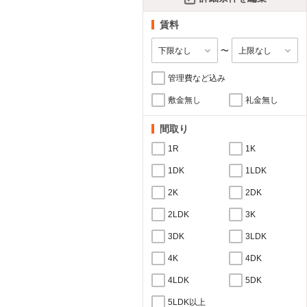
賃料
〜
管理費など込み
敷金無し
礼金無し
間取り
1R
1K
1DK
1LDK
2K
2DK
2LDK
3K
3DK
3LDK
4K
4DK
4LDK
5DK
5LDK以上