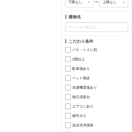
〜
建物名
こだわり条件
バス・トイレ別
2階以上
駐車場あり
ペット相談
洗濯機置場あり
独立洗面台
エアコンあり
都市ガス
温水洗浄便座