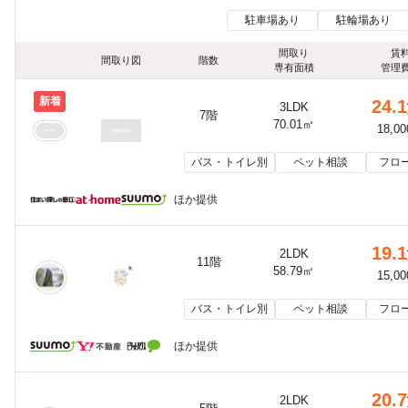
駐車場あり
駐輪場あり
間取り
賃
間取り図
階数
専有面積
管理
新着
24.1
3LDK
7階
70.01㎡
18,0
バス・トイレ別
ペット相談
フロ
ほか提供
19.1
2LDK
11階
58.79㎡
15,0
バス・トイレ別
ペット相談
フロ
ほか提供
20.7
2LDK