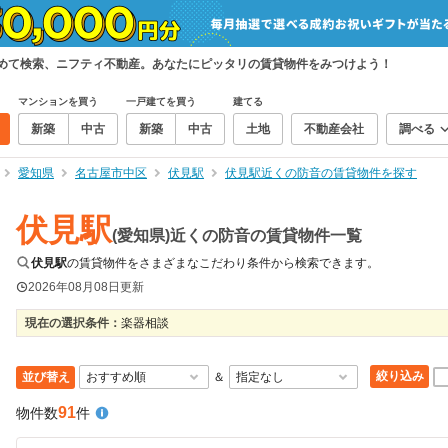
とめて検索、ニフティ不動産。あなたにピッタリの賃貸物件をみつけよう！
マンションを買う
一戸建てを買う
建てる
新築
中古
新築
中古
土地
不動産会社
調べる
愛知県
名古屋市中区
伏見駅
伏見駅近くの防音の賃貸物件を探す
伏見駅
(愛知県)近くの防音の賃貸物件一覧
伏見駅
の賃貸物件をさまざまなこだわり条件から検索できます。
2026年08月08日
更新
現在の選択条件：
楽器相談
絞り込み
並び替え
＆
91
物件数
件