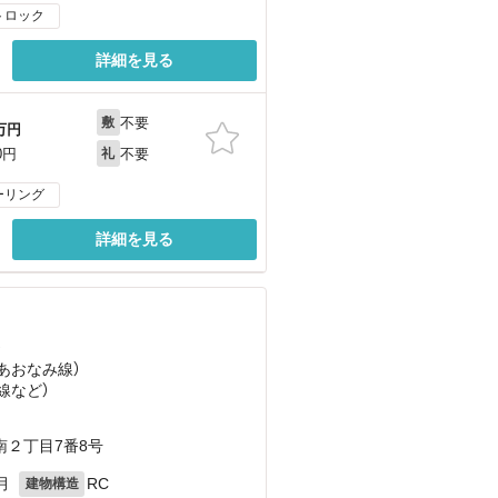
トロック
詳細を見る
不要
敷
万円
不要
0円
礼
ーリング
詳細を見る
）
（あおなみ線）
線
など
）
２丁目7番8号
月
RC
建物構造