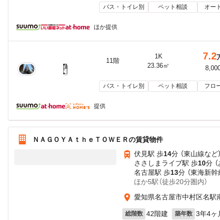
バス・トイレ別
ペット相談
オー
ほか提供
7.2
1K
11階
23.36㎡
8,00
バス・トイレ別
ペット相談
フロ
提供
ＮＡＧＯＹＡｔｈｅＴＯＷＥＲの賃貸物件
伏見駅 歩
14
分 （東山線
など
ささしまライブ駅 歩
10
分 
名古屋駅 歩
13
分 （東海新幹
ほか5駅（徒歩20分圏内）
愛知県名古屋市中村区名駅南
42階建
3年4ヶ
総階数
築年数