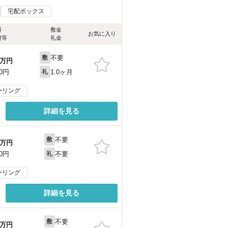
宅配ボックス
料
敷金
お気に入り
費等
礼金
不要
敷
万円
1.0ヶ月
00円
礼
ーリング
詳細を見る
不要
敷
万円
不要
00円
礼
ーリング
詳細を見る
不要
敷
万円