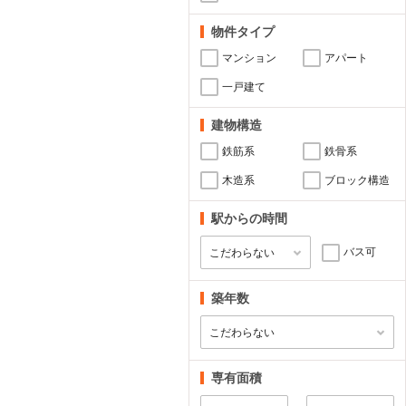
物件タイプ
マンション
アパート
一戸建て
建物構造
鉄筋系
鉄骨系
木造系
ブロック構造
駅からの時間
バス可
築年数
専有面積