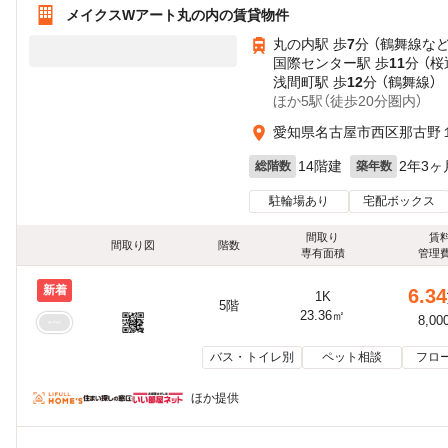
メイクスWアート丸の内の賃貸物件
丸の内駅 歩
7
分 （鶴舞線
な
国際センター駅 歩
11
分 （桜
浅間町駅 歩
12
分 （鶴舞線）
ほか5駅（徒歩20分圏内）
愛知県名古屋市西区那古野１
14階建
2年3ヶ
総階数
築年数
駐輪場あり
宅配ボックス
間取り
賃
間取り図
階数
専有面積
管理
新着
6.34
1K
5階
23.36㎡
8,00
バス・トイレ別
ペット相談
フロ
ほか提供