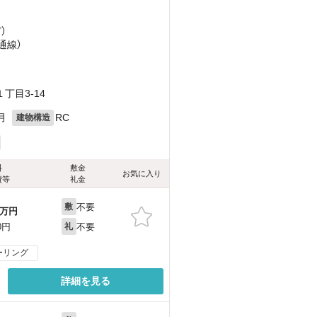
ど
）
通線）
丁目3-14
月
RC
建物構造
料
敷金
お気に入り
費等
礼金
不要
敷
万円
不要
0円
礼
ーリング
詳細を見る