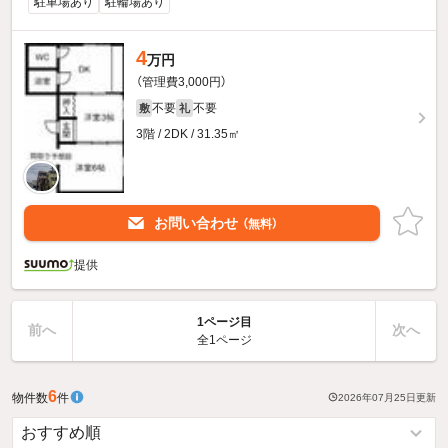
駐車場あり
駐輪場あり
4
万円
（管理費3,000円）
不要
不要
敷
礼
3階 / 2DK / 31.35㎡
お問い合わせ
（無料）
提供
1ページ目
前へ
次へ
全1ページ
6
物件数
件
2026年07月25日
更新