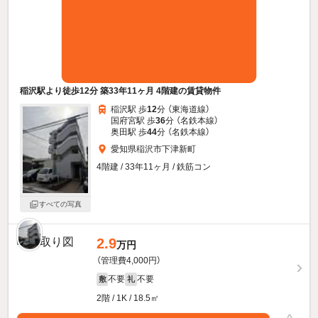
稲沢駅より徒歩12分 築33年11ヶ月 4階建の賃貸物件
稲沢駅 歩
12
分 （東海道線）
国府宮駅 歩
36
分 （名鉄本線）
奥田駅 歩
44
分 （名鉄本線）
愛知県稲沢市下津新町
4階建 / 33年11ヶ月 / 鉄筋コン
すべての写真
2.9
万円
（管理費4,000円）
不要
不要
敷
礼
2階 / 1K / 18.5㎡