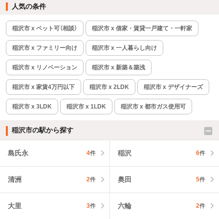
人気の条件
稲沢市 x ペット可（相談）
稲沢市 x 借家・賃貸一戸建て・一軒家
稲沢市 x ファミリー向け
稲沢市 x 一人暮らし向け
稲沢市 x リノベーション
稲沢市 x 新築＆築浅
稲沢市 x 家賃4万円以下
稲沢市 x 2LDK
稲沢市 x デザイナーズ
稲沢市 x 3LDK
稲沢市 x 1LDK
稲沢市 x 都市ガス使用可
稲沢市の駅から探す
島氏永
稲沢
4
件
6
件
清洲
奥田
2
件
5
件
大里
六輪
3
件
2
件