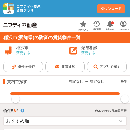
ニフティ不動産
ダウンロード
賃貸アプリ
お知らせ
閲覧履歴
マイページ
お気に入り
稲沢市(愛知県)の防音の賃貸物件一覧
稲沢市
楽器相談
変更する
変更する
条件を保存
新着通知
アプリで探す
賃料で探す
指定なし
〜
指定なし
6
件
指定した賃料で絞り込む
6
物件数
件
2026年07月25日
更新