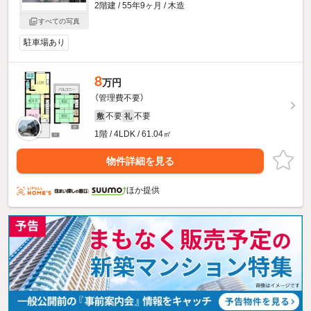
2階建 / 55年9ヶ月 / 木造
すべての写真
駐車場あり
8
万円
（管理費不要）
不要
不要
敷
礼
1階 / 4LDK / 61.04㎡
物件詳細を見る
ほか提供