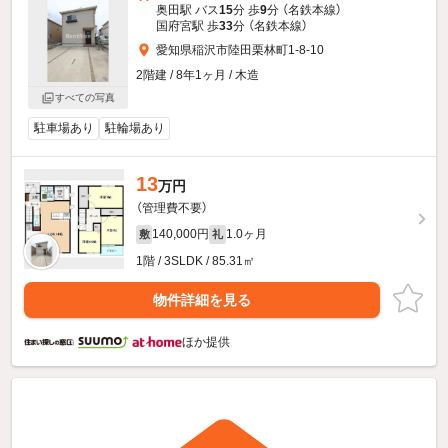
奥田駅 バス
15
分 歩
9
分 （名鉄本線）
国府宮駅 歩
33
分 （名鉄本線）
愛知県稲沢市陸田栗林町1-8-10
2階建 / 8年1ヶ月 / 木造
すべての写真
駐車場あり
駐輪場あり
13
万円
（管理費不要）
140,000円
1.0ヶ月
敷
礼
1階 / 3SLDK / 85.31㎡
物件詳細を見る
ほか提供