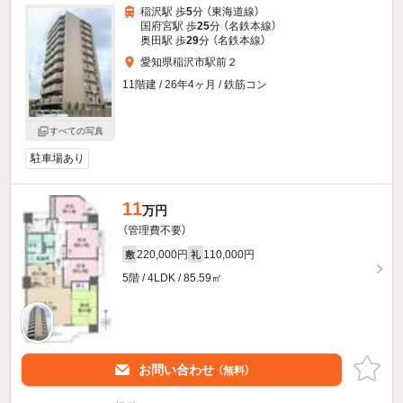
稲沢駅 歩
5
分 （東海道線）
国府宮駅 歩
25
分 （名鉄本線）
奥田駅 歩
29
分 （名鉄本線）
愛知県稲沢市駅前２
11階建 / 26年4ヶ月 / 鉄筋コン
すべての写真
駐車場あり
11
万円
（管理費不要）
220,000円
110,000円
敷
礼
5階 / 4LDK / 85.59㎡
お問い合わせ
（無料）