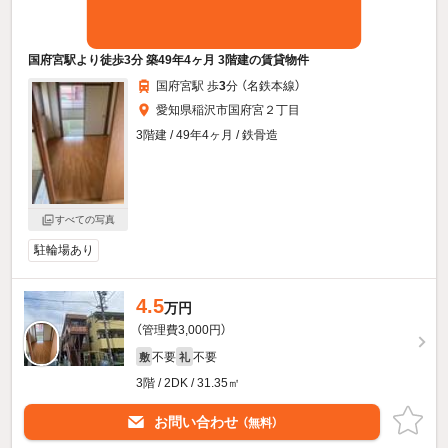
国府宮駅より徒歩3分 築49年4ヶ月 3階建の賃貸物件
国府宮駅 歩
3
分 （名鉄本線）
愛知県稲沢市国府宮２丁目
3階建 / 49年4ヶ月 / 鉄骨造
すべての写真
駐輪場あり
4.5
万円
（管理費3,000円）
不要
不要
敷
礼
3階 / 2DK / 31.35㎡
お問い合わせ
（無料）