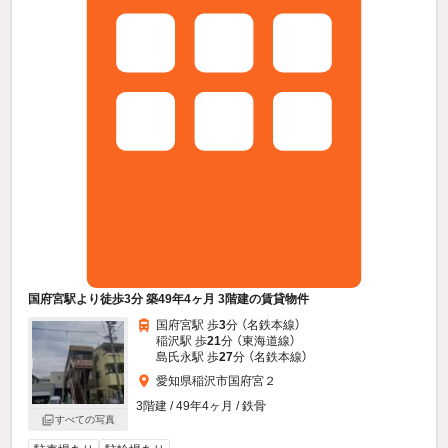
国府宮駅より徒歩3分 築49年4ヶ月 3階建の賃貸物件
国府宮駅 歩
3
分 （名鉄本線）
稲沢駅 歩
21
分 （東海道線）
島氏永駅 歩
27
分 （名鉄本線）
愛知県稲沢市国府宮２
3階建 / 49年4ヶ月 / 鉄骨
すべての写真