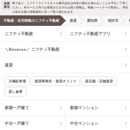
報であり、ニフティライフスタイル株式会社は内容の責任を負わないことを予めご了承く
免責
事項
ださい。本サービス内でお客様が入力される個人情報は、検索パートナーが取得し、同社
洗濯機置場あり
独立洗面台
の定める個人情報規約に従って取り扱われます。
不動産・住宅情報のニフティ不動産
賃貸
愛知県
稲沢市
エアコンあり
都市ガス
ニフティ不動産
ニフティ不動産アプリ
温水洗浄便座
オートロック
＼Because／ ニフティ不動産
コンロ2口以上
追焚き機能
賃貸
TV付インターホン
角部屋
新着のみ
インターネット無料
月極駐車場
賃貸事務所・賃貸オフィス
貸店舗・店舗賃貸
貸し倉庫
該当件数:
物件一覧に反映
6
件
新築一戸建て
新築マンション
中古一戸建て
中古マンション