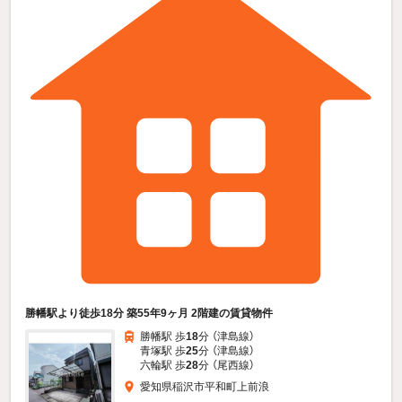
勝幡駅より徒歩18分 築55年9ヶ月 2階建の賃貸物件
勝幡駅 歩
18
分 （津島線）
青塚駅 歩
25
分 （津島線）
六輪駅 歩
28
分 （尾西線）
愛知県稲沢市平和町上前浪