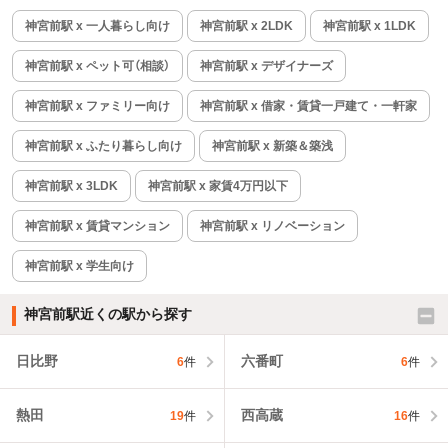
神宮前駅 x 一人暮らし向け
神宮前駅 x 2LDK
神宮前駅 x 1LDK
神宮前駅 x ペット可（相談）
神宮前駅 x デザイナーズ
神宮前駅 x ファミリー向け
神宮前駅 x 借家・賃貸一戸建て・一軒家
神宮前駅 x ふたり暮らし向け
神宮前駅 x 新築＆築浅
神宮前駅 x 3LDK
神宮前駅 x 家賃4万円以下
神宮前駅 x 賃貸マンション
神宮前駅 x リノベーション
神宮前駅 x 学生向け
神宮前駅近くの駅から探す
日比野
六番町
6
件
6
件
熱田
西高蔵
19
件
16
件