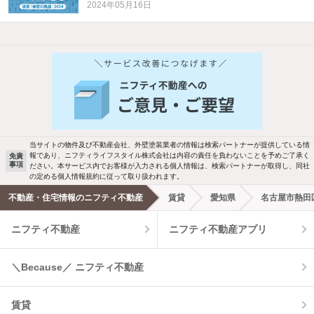
2024年05月16日
他の人はこんな条件で絞り込んでいます！
人気のこだわり条件
バス・トイレ別
2階以上
駐車場あり
ペット相談
当サイトの物件及び不動産会社、外壁塗装業者の情報は検索パートナーが提供している情
報であり、ニフティライフスタイル株式会社は内容の責任を負わないことを予めご了承く
免責
事項
ださい。本サービス内でお客様が入力される個人情報は、検索パートナーが取得し、同社
洗濯機置場あり
独立洗面台
の定める個人情報規約に従って取り扱われます。
不動産・住宅情報のニフティ不動産
賃貸
愛知県
名古屋市熱田
エアコンあり
都市ガス
ニフティ不動産
ニフティ不動産アプリ
温水洗浄便座
オートロック
＼Because／ ニフティ不動産
コンロ2口以上
追焚き機能
賃貸
TV付インターホン
角部屋