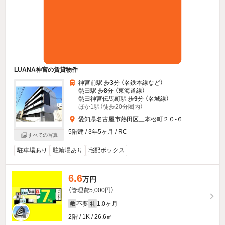
LUANA神宮の賃貸物件
神宮前駅 歩
3
分 （名鉄本線
など
）
熱田駅 歩
8
分 （東海道線）
熱田神宮伝馬町駅 歩
9
分 （名城線）
ほか1駅（徒歩20分圏内）
愛知県名古屋市熱田区三本松町２０-６
5階建 / 3年5ヶ月 / RC
すべての写真
駐車場あり
駐輪場あり
宅配ボックス
6.6
万円
（管理費5,000円）
不要
1.0ヶ月
敷
礼
2階 / 1K / 26.6㎡