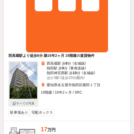
西高蔵駅より徒歩8分 築16年2ヶ月 19階建の賃貸物件
西高蔵駅 歩
8
分 （名城線）
熱田駅 歩
9
分 （東海道線）
熱田神宮西駅 歩
10
分 （名城線）
ほか3駅（徒歩20分圏内）
愛知県名古屋市熱田区横田１丁目
19階建 / 16年2ヶ月 / SRC
すべての写真
駐車場あり
宅配ボックス
17
万円