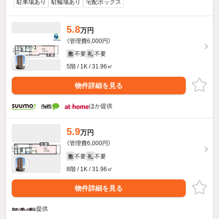
駐車場あり
駐輪場あり
宅配ボックス
5.8
万円
（管理費6,000円）
不要
不要
敷
礼
5階 / 1K / 31.96㎡
物件詳細を見る
ほか提供
5.9
万円
（管理費6,000円）
不要
不要
敷
礼
8階 / 1K / 31.96㎡
物件詳細を見る
提供