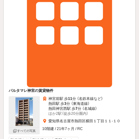
パルタマレ神宮の賃貸物件
神宮前駅 歩
11
分 （名鉄本線
など
）
熱田駅 歩
3
分 （東海道線）
熱田神宮西駅 歩
7
分 （名城線）
ほか2駅（徒歩20分圏内）
愛知県名古屋市熱田区横田１丁目１１-１０
10階建 / 21年7ヶ月 / RC
すべての写真