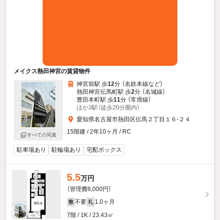
メイクス熱田神宮の賃貸物件
神宮前駅 歩
12
分 （名鉄本線
など
）
熱田神宮伝馬町駅 歩
2
分 （名城線）
豊田本町駅 歩
11
分 （常滑線）
ほか3駅（徒歩20分圏内）
愛知県名古屋市熱田区伝馬２丁目１６-２４
15階建 / 2年10ヶ月 / RC
すべての写真
駐車場あり
駐輪場あり
宅配ボックス
5.5
万円
（管理費8,000円）
不要
1.0ヶ月
敷
礼
7階 / 1K / 23.43㎡