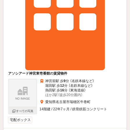
アソシアード神宮東壱番館の賃貸物件
神宮前駅 歩
9
分 （名鉄本線
など
）
堀田駅 歩
12
分 （名鉄本線
など
）
熱田駅 歩
16
分 （東海道線）
ほか2駅（徒歩20分圏内）
愛知県名古屋市瑞穂区牛巻町
14階建 / 22年7ヶ月 / 鉄骨鉄筋コンクリート
すべての写真
宅配ボックス