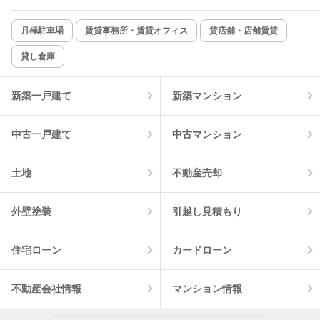
新着のみ
インターネット無料
月極駐車場
賃貸事務所・賃貸オフィス
貸店舗・店舗賃貸
貸し倉庫
該当件数:
物件一覧に反映
13
件
新築一戸建て
新築マンション
中古一戸建て
中古マンション
土地
不動産売却
外壁塗装
引越し見積もり
住宅ローン
カードローン
不動産会社情報
マンション情報