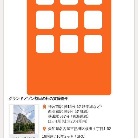
グランドメゾン熱田の杜の賃貸物件
神宮前駅 歩
14
分 （名鉄本線
など
）
西高蔵駅 歩
5
分 （名城線）
熱田駅 歩
7
分 （東海道線）
ほか1駅（徒歩20分圏内）
愛知県名古屋市熱田区横田１丁目1-52
19階建 / 16年2ヶ月 / SRC