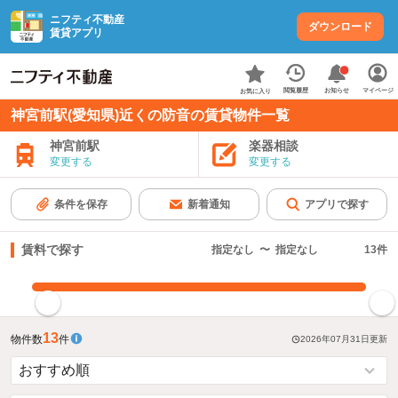
ニフティ不動産
ダウンロード
賃貸アプリ
お知らせ
閲覧履歴
マイページ
お気に入り
神宮前駅(愛知県)近くの防音の賃貸物件一覧
神宮前駅
楽器相談
変更する
変更する
条件を保存
新着通知
アプリで探す
賃料で探す
指定なし
〜
指定なし
13
件
指定した賃料で絞り込む
13
物件数
件
2026年07月31日
更新