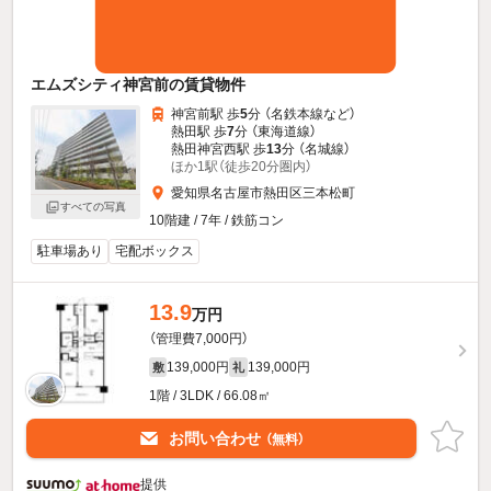
エムズシティ神宮前の賃貸物件
神宮前駅 歩
5
分 （名鉄本線
など
）
熱田駅 歩
7
分 （東海道線）
熱田神宮西駅 歩
13
分 （名城線）
ほか1駅（徒歩20分圏内）
愛知県名古屋市熱田区三本松町
すべての写真
10階建 / 7年 / 鉄筋コン
駐車場あり
宅配ボックス
13.9
万円
（管理費7,000円）
139,000円
139,000円
敷
礼
1階 / 3LDK / 66.08㎡
お問い合わせ
（無料）
提供