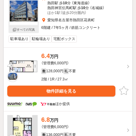
熱田駅 歩
10
分 （東海道線）
熱田神宮伝馬町駅 歩
10
分 （名城線）
ほか1駅（徒歩20分圏内）
愛知県名古屋市熱田区花表町
6階建 / 7年5ヶ月 / 鉄筋コンクリート
すべての写真
駐車場あり
駐輪場あり
宅配ボックス
6.4
万円
（管理費6,000円）
128,000円
不要
敷
礼
2階 / 1R / 27.3㎡
物件詳細を見る
ほか提供
6.8
万円
（管理費6,000円）
136,000円
不要
敷
礼