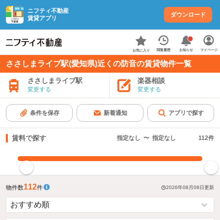
ニフティ不動産
ダウンロード
賃貸アプリ
お知らせ
閲覧履歴
マイページ
お気に入り
ささしまライブ駅(愛知県)近くの防音の賃貸物件一覧
ささしまライブ駅
楽器相談
変更する
変更する
条件を保存
新着通知
アプリで探す
賃料で探す
指定なし
〜
指定なし
112
件
指定した賃料で絞り込む
112
物件数
件
2026年08月08日
更新