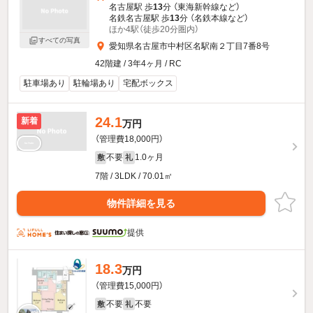
名古屋駅 歩
13
分 （東海新幹線
など
）
名鉄名古屋駅 歩
13
分 （名鉄本線
など
）
ほか4駅（徒歩20分圏内）
すべての写真
愛知県名古屋市中村区名駅南２丁目7番8号
42階建 / 3年4ヶ月 / RC
駐車場あり
駐輪場あり
宅配ボックス
24.1
新着
万円
（管理費18,000円）
不要
1.0ヶ月
敷
礼
7階 / 3LDK / 70.01㎡
物件詳細を見る
提供
18.3
万円
（管理費15,000円）
不要
不要
敷
礼