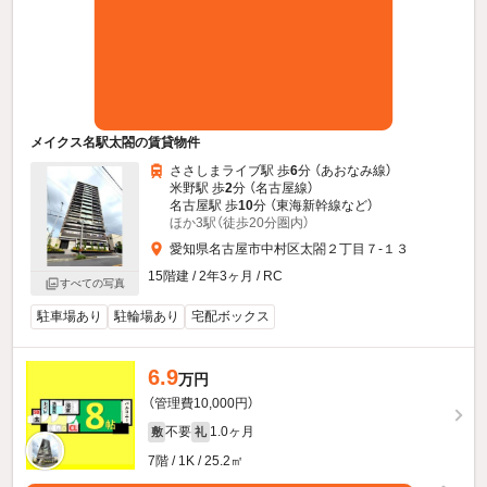
メイクス名駅太閤の賃貸物件
ささしまライブ駅 歩
6
分 （あおなみ線）
米野駅 歩
2
分 （名古屋線）
名古屋駅 歩
10
分 （東海新幹線
など
）
ほか3駅（徒歩20分圏内）
愛知県名古屋市中村区太閤２丁目７-１３
15階建 / 2年3ヶ月 / RC
すべての写真
駐車場あり
駐輪場あり
宅配ボックス
6.9
万円
（管理費10,000円）
不要
1.0ヶ月
敷
礼
7階 / 1K / 25.2㎡