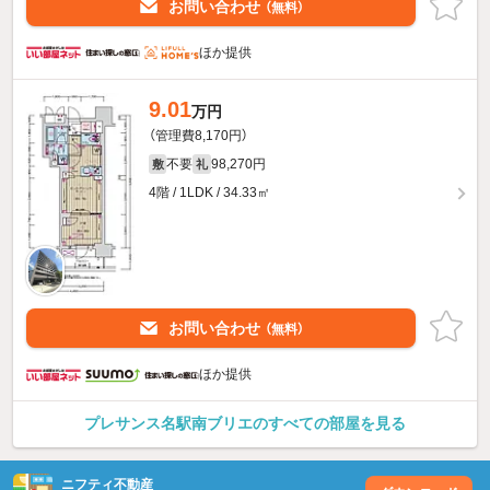
お問い合わせ
（無料）
ほか提供
9.01
万円
（管理費8,170円）
不要
98,270円
敷
礼
4階 / 1LDK / 34.33㎡
お問い合わせ
（無料）
ほか提供
プレサンス名駅南ブリエのすべての部屋を見る
ニフティ不動産