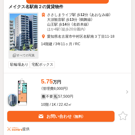
メイクス名駅南２の賃貸物件
ささしまライブ駅 歩
12
分 （あおなみ線）
大須観音駅 歩
13
分 （鶴舞線）
山王駅 歩
14
分 （名鉄本線）
ほか4駅（徒歩20分圏内）
愛知県名古屋市中村区名駅南３丁目11-18
14階建 / 3年11ヶ月 / RC
すべての写真
駐輪場あり
宅配ボックス
5.75
万円
（管理費8,000円）
不要
57,500円
敷
礼
10階 / 1K / 22.42㎡
お問い合わせ
（無料）
提供