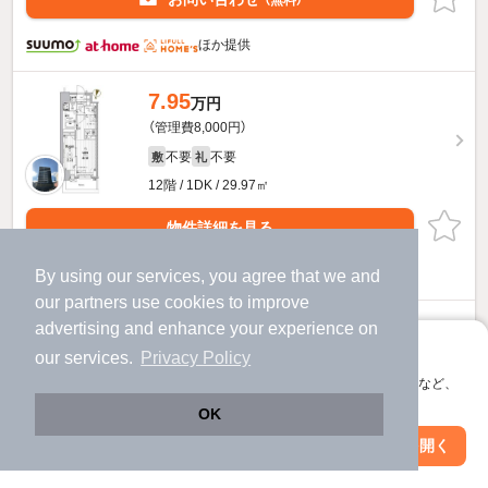
（無料）
ほか提供
7.95
万円
（管理費8,000円）
不要
不要
敷
礼
12階 / 1DK / 29.97㎡
物件詳細を見る
ほか提供
By using our services, you agree that we and
our
partners
use cookies to improve
メイクスデザイン名駅南のすべての部屋を見る
advertising and enhance your experience on
アプリに切り替えて、サクサクお部屋探し
our services.
Privacy Policy
1ページ目
会員登録なしですぐ使える。マップ検索やお気に入り保存など、
前へ
次へ
全3ページ
アプリ限定の便利な機能が使えます！
OK
Web版で続行
アプリを開く
駅・沿線を変更
絞り込み条件を変更
112
物件数
件
2026年08月08日
更新