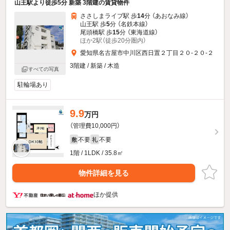
山王駅より徒歩5分 新築 3階建の賃貸物件
ささしまライブ駅 歩
14
分 （あおなみ線）
山王駅 歩
5
分 （名鉄本線）
尾頭橋駅 歩
15
分 （東海道線）
ほか2駅（徒歩20分圏内）
愛知県名古屋市中川区西日置２丁目２０-２０-２
3階建 / 新築 / 木造
すべての写真
駐輪場あり
9.9
万円
（管理費10,000円）
不要
不要
敷
礼
1階 / 1LDK / 35.8㎡
物件詳細を見る
ほか提供