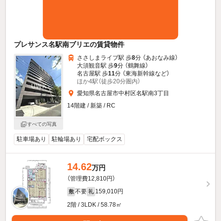
プレサンス名駅南ブリエの賃貸物件
ささしまライブ駅 歩
8
分 （あおなみ線）
大須観音駅 歩
9
分 （鶴舞線）
名古屋駅 歩
11
分 （東海新幹線
など
）
ほか4駅（徒歩20分圏内）
愛知県名古屋市中村区名駅南3丁目
14階建 / 新築 / RC
すべての写真
駐車場あり
駐輪場あり
宅配ボックス
14.62
万円
（管理費12,810円）
不要
159,010円
敷
礼
2階 / 3LDK / 58.78㎡