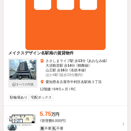
メイクスデザイン名駅南の賃貸物件
ささしまライブ駅 歩
13
分 （あおなみ線）
大須観音駅 歩
14
分 （鶴舞線）
山王駅 歩
16
分 （名鉄本線）
ほか4駅（徒歩20分圏内）
愛知県名古屋市中村区名駅南３丁目
すべての写真
12階建 / 6年5ヶ月 / RC
駐輪場あり
宅配ボックス
5.75
万円
（管理費8,000円）
不要
不要
敷
礼