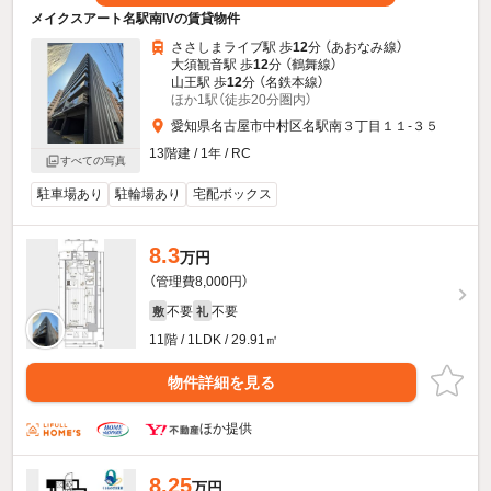
メイクスアート名駅南IVの賃貸物件
ささしまライブ駅 歩
12
分 （あおなみ線）
大須観音駅 歩
12
分 （鶴舞線）
山王駅 歩
12
分 （名鉄本線）
ほか1駅（徒歩20分圏内）
愛知県名古屋市中村区名駅南３丁目１１-３５
13階建 / 1年 / RC
すべての写真
駐車場あり
駐輪場あり
宅配ボックス
8.3
万円
（管理費8,000円）
不要
不要
敷
礼
11階 / 1LDK / 29.91㎡
物件詳細を見る
ほか提供
8.25
万円