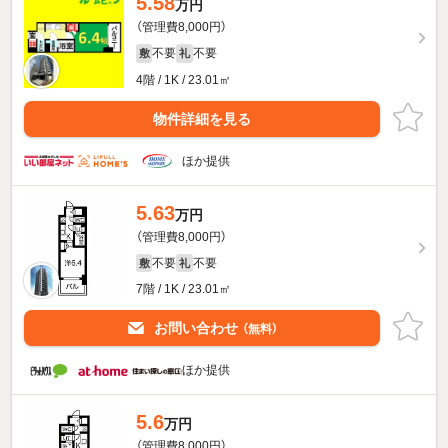
5.58
万円
（管理費8,000円）
不要
不要
敷
礼
4階 / 1K / 23.01㎡
物件詳細を見る
ほか提供
5.63
万円
（管理費8,000円）
不要
不要
敷
礼
7階 / 1K / 23.01㎡
お問い合わせ
（無料）
ほか提供
5.6
万円
（管理費8,000円）