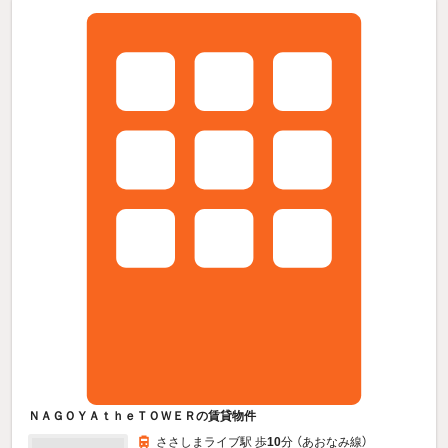
ＮＡＧＯＹＡｔｈｅＴＯＷＥＲの賃貸物件
ささしまライブ駅 歩
10
分 （あおなみ線）