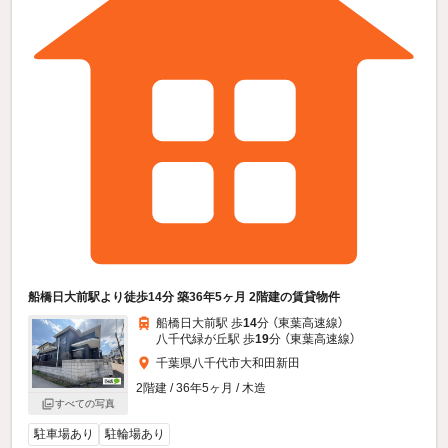
船橋日大前駅より徒歩14分 築36年5ヶ月 2階建の賃貸物件
船橋日大前駅 歩
14
分 （東葉高速線）
八千代緑が丘駅 歩
19
分 （東葉高速線）
千葉県八千代市大和田新田
2階建 / 36年5ヶ月 / 木造
すべての写真
駐車場あり
駐輪場あり