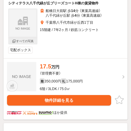
シティテラス八千代緑が丘ブリーズコートH棟の賃貸物件
船橋日大前駅 歩
14
分 （東葉高速線）
八千代緑が丘駅 歩
4
分 （東葉高速線）
千葉県八千代市緑が丘西1丁目
15階建 / 7年2ヶ月 / 鉄筋コンクリート
すべての写真
宅配ボックス
17.5
万円
（管理費不要）
350,000円
175,000円
敷
礼
6階 / 3LDK / 75.0㎡
物件詳細を見る
ほか提供