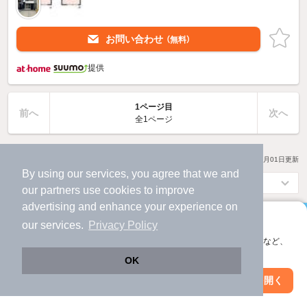
お問い合わせ
（無料）
提供
1ページ目
前へ
次へ
全1ページ
15
物件数
件
2026年08月01日
更新
By using our services, you agree that we and
our
partners
use cookies to improve
advertising and enhance your experience on
アプリに切り替えて、サクサクお部屋探し
our services.
Privacy Policy
会員登録なしですぐ使える。マップ検索やお気に入り保存など、
アプリなら
アプリ限定の便利な機能が使えます！
OK
ページ移動なし
で
Web版で続行
アプリを開く
駅・沿線を変更
絞り込み条件を変更
物件をサクサク探せる！