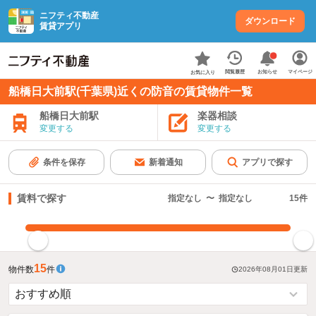
ニフティ不動産
ダウンロード
賃貸アプリ
お知らせ
閲覧履歴
マイページ
お気に入り
船橋日大前駅(千葉県)近くの防音の賃貸物件一覧
船橋日大前駅
楽器相談
変更する
変更する
条件を保存
新着通知
アプリで探す
賃料で探す
指定なし
〜
指定なし
15
件
指定した賃料で絞り込む
15
物件数
件
2026年08月01日
更新