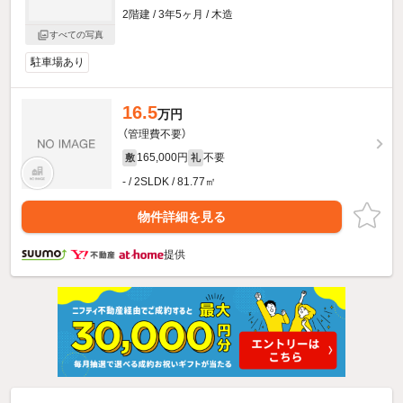
2階建 / 3年5ヶ月 / 木造
すべての写真
駐車場あり
16.5
万円
（管理費不要）
165,000円
不要
敷
礼
- / 2SLDK / 81.77㎡
物件詳細を見る
提供