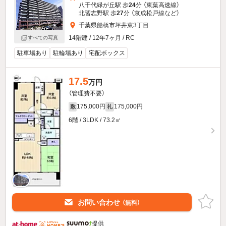
八千代緑が丘駅 歩
24
分 （東葉高速線）
北習志野駅 歩
27
分 （京成松戸線
など
）
千葉県船橋市坪井東3丁目
14階建 / 12年7ヶ月 / RC
すべての写真
駐車場あり
駐輪場あり
宅配ボックス
17.5
万円
（管理費不要）
175,000円
175,000円
敷
礼
6階 / 3LDK / 73.2㎡
お問い合わせ
（無料）
提供