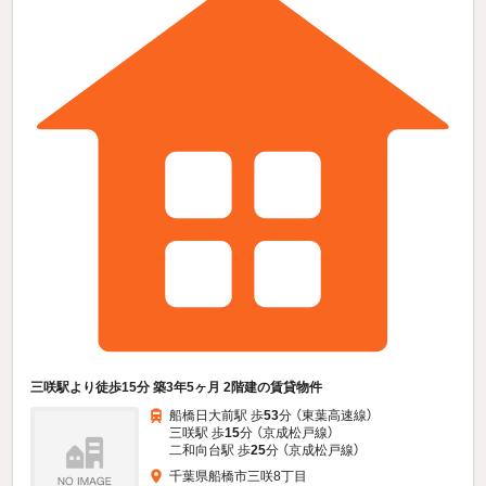
三咲駅より徒歩15分 築3年5ヶ月 2階建の賃貸物件
船橋日大前駅 歩
53
分 （東葉高速線）
三咲駅 歩
15
分 （京成松戸線）
二和向台駅 歩
25
分 （京成松戸線）
千葉県船橋市三咲8丁目