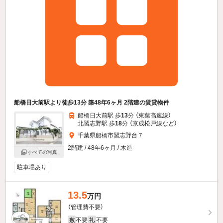
船橋日大前駅より徒歩13分 築48年6ヶ月 2階建の賃貸物件
船橋日大前駅 歩
13
分 （東葉高速線）
北習志野駅 歩
18
分 （京成松戸線
など
）
千葉県船橋市習志野台７
2階建 / 48年6ヶ月 / 木造
すべての写真
駐車場あり
13.5
万円
（管理費不要）
不要
不要
敷
礼