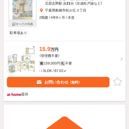
北習志野駅 歩
21
分 （京成松戸線
など
）
千葉県船橋市松が丘３丁目
2階建 / 4年8ヶ月 / 木造
すべての写真
駐車場あり
15.9
万円
（管理費不要）
159,000円
不要
敷
礼
- / 3LDK / 87.02㎡
お問い合わせ
（無料）
提供