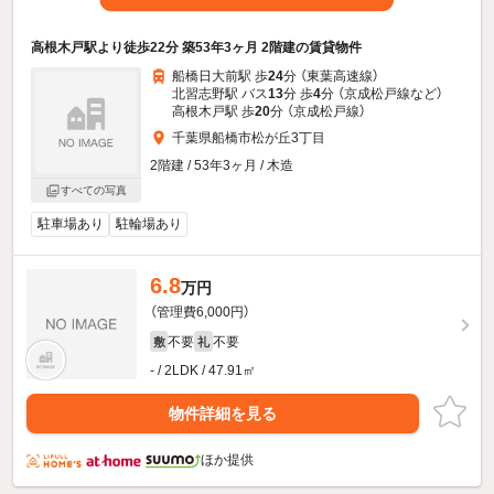
高根木戸駅より徒歩22分 築53年3ヶ月 2階建の賃貸物件
船橋日大前駅 歩
24
分 （東葉高速線）
北習志野駅 バス
13
分 歩
4
分 （京成松戸線
など
）
高根木戸駅 歩
20
分 （京成松戸線）
千葉県船橋市松が丘3丁目
2階建 / 53年3ヶ月 / 木造
すべての写真
駐車場あり
駐輪場あり
6.8
万円
（管理費6,000円）
不要
不要
敷
礼
- / 2LDK / 47.91㎡
物件詳細を見る
ほか提供