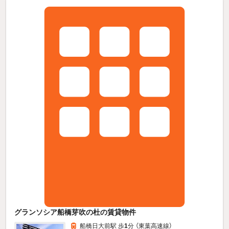
グランソシア船橋芽吹の杜の賃貸物件
船橋日大前駅 歩
1
分 （東葉高速線）