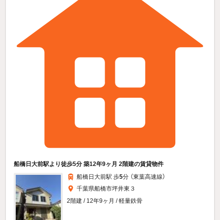
船橋日大前駅より徒歩5分 築12年9ヶ月 2階建の賃貸物件
船橋日大前駅 歩
5
分 （東葉高速線）
千葉県船橋市坪井東３
2階建 / 12年9ヶ月 / 軽量鉄骨