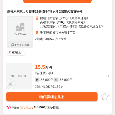
高根木戸駅より徒歩21分 築3年5ヶ月 2階建の賃貸物件
船橋日大前駅 歩
21
分 （東葉高速線）
高根木戸駅 歩
16
分 （京成松戸線）
北習志野駅 バス
12
分 歩
7
分 （京成松戸線
など
）
千葉県船橋市松が丘3丁目
2階建 / 3年5ヶ月 / 木造
すべての写真
駐車場あり
15.5
万円
（管理費不要）
155,000円
155,000円
敷
礼
1階 / 4LDK / 91.59㎡
物件詳細を見る
ほか提供