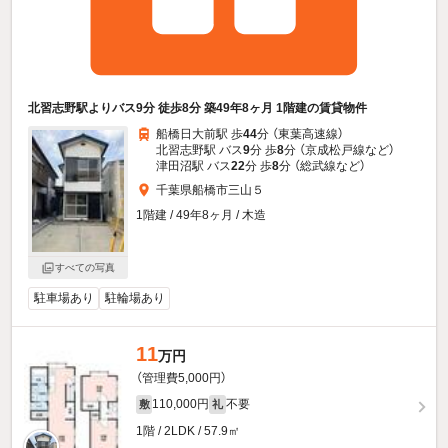
北習志野駅よりバス9分 徒歩8分 築49年8ヶ月 1階建の賃貸物件
船橋日大前駅 歩
44
分 （東葉高速線）
北習志野駅 バス
9
分 歩
8
分 （京成松戸線
など
）
津田沼駅 バス
22
分 歩
8
分 （総武線
など
）
千葉県船橋市三山５
1階建 / 49年8ヶ月 / 木造
すべての写真
駐車場あり
駐輪場あり
11
万円
（管理費5,000円）
110,000円
不要
敷
礼
1階 / 2LDK / 57.9㎡