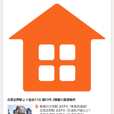
北習志野駅より徒歩17分 築53年 2階建の賃貸物件
船橋日大前駅 歩
17
分 （東葉高速線）
北習志野駅 歩
17
分 （京成松戸線
など
）