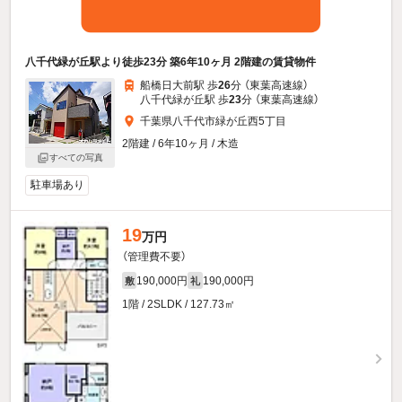
八千代緑が丘駅より徒歩23分 築6年10ヶ月 2階建の賃貸物件
船橋日大前駅 歩
26
分 （東葉高速線）
八千代緑が丘駅 歩
23
分 （東葉高速線）
千葉県八千代市緑が丘西5丁目
2階建 / 6年10ヶ月 / 木造
すべての写真
駐車場あり
19
万円
（管理費不要）
190,000円
190,000円
敷
礼
1階 / 2SLDK / 127.73㎡