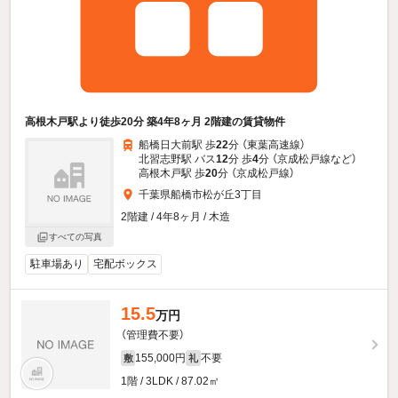
高根木戸駅より徒歩20分 築4年8ヶ月 2階建の賃貸物件
船橋日大前駅 歩
22
分 （東葉高速線）
北習志野駅 バス
12
分 歩
4
分 （京成松戸線
など
）
高根木戸駅 歩
20
分 （京成松戸線）
千葉県船橋市松が丘3丁目
2階建 / 4年8ヶ月 / 木造
すべての写真
駐車場あり
宅配ボックス
15.5
万円
（管理費不要）
155,000円
不要
敷
礼
1階 / 3LDK / 87.02㎡