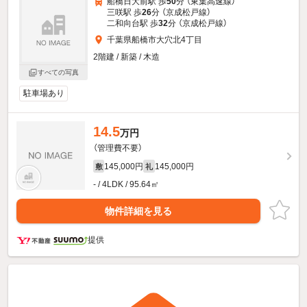
船橋日大前駅 歩
50
分 （東葉高速線）
三咲駅 歩
26
分 （京成松戸線）
二和向台駅 歩
32
分 （京成松戸線）
千葉県船橋市大穴北4丁目
2階建 / 新築 / 木造
すべての写真
駐車場あり
14.5
万円
（管理費不要）
145,000円
145,000円
敷
礼
- / 4LDK / 95.64㎡
物件詳細を見る
提供