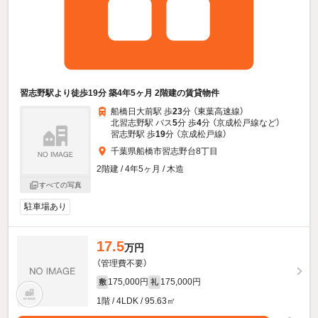
習志野駅より徒歩19分 築4年5ヶ月 2階建の賃貸物件
船橋日大前駅 歩
23
分 （東葉高速線）
北習志野駅 バス
5
分 歩
4
分 （京成松戸線
など
）
習志野駅 歩
19
分 （京成松戸線）
千葉県船橋市習志野台8丁目
2階建 / 4年5ヶ月 / 木造
すべての写真
駐車場あり
17.5
万円
（管理費不要）
175,000円
175,000円
敷
礼
1階 / 4LDK / 95.63㎡