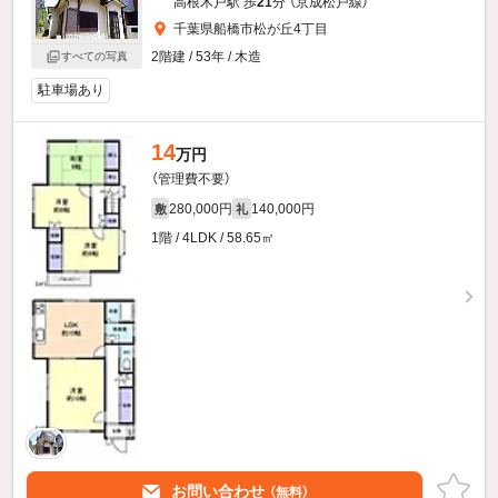
高根木戸駅 歩
21
分 （京成松戸線）
千葉県船橋市松が丘4丁目
2階建 / 53年 / 木造
すべての写真
駐車場あり
14
万円
（管理費不要）
280,000円
140,000円
敷
礼
1階 / 4LDK / 58.65㎡
お問い合わせ
（無料）