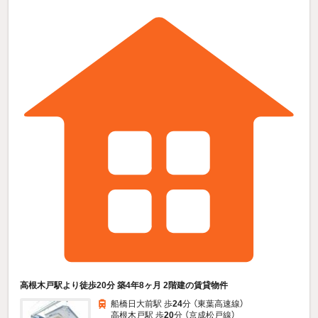
高根木戸駅より徒歩20分 築4年8ヶ月 2階建の賃貸物件
船橋日大前駅 歩
24
分 （東葉高速線）
高根木戸駅 歩
20
分 （京成松戸線）