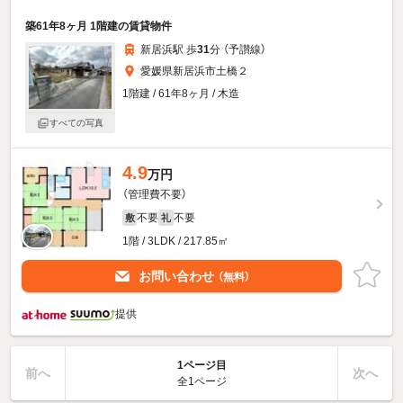
築61年8ヶ月 1階建の賃貸物件
新居浜駅 歩
31
分 （予讃線）
愛媛県新居浜市土橋２
1階建 / 61年8ヶ月 / 木造
すべての写真
4.9
万円
（管理費不要）
不要
不要
敷
礼
1階 / 3LDK / 217.85㎡
お問い合わせ
（無料）
提供
1ページ目
前へ
次へ
全1ページ