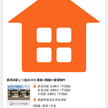
新居浜駅より徒歩16分 新築 2階建の賃貸物件
新居浜駅 歩
16
分 （予讃線）
多喜浜駅 歩
63
分 （予讃線）
中萩駅 歩
65
分 （予讃線）
愛媛県新居浜市松原町
すべての写真
2階建 / 新築 / 木造