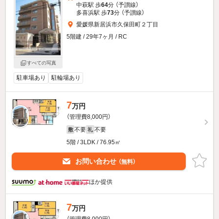
中萩駅 歩
64
分 （予讃線）
多喜浜駅 歩
73
分 （予讃線）
愛媛県新居浜市久保田町２丁目
5階建 / 29年7ヶ月 / RC
すべての写真
駐車場あり
駐輪場あり
7
万円
（管理費8,000円）
不要
不要
敷
礼
5階 / 3LDK / 76.95㎡
お問い合わせ
（無料）
ほか提供
7
万円