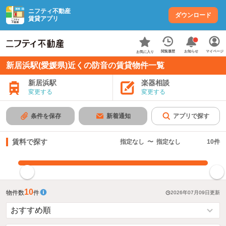
ニフティ不動産
ダウンロード
賃貸アプリ
お知らせ
閲覧履歴
マイページ
お気に入り
新居浜駅(愛媛県)近くの防音の賃貸物件一覧
新居浜駅
楽器相談
変更する
変更する
条件を保存
新着通知
アプリで探す
賃料で探す
指定なし
〜
指定なし
10
件
指定した賃料で絞り込む
10
物件数
件
2026年07月09日
更新