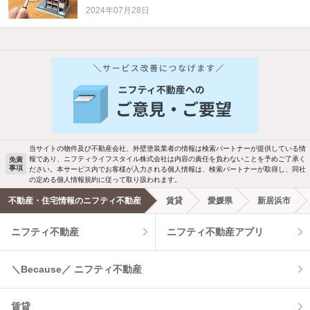
2024年07月28日
他の人はこんな条件で絞り込んでいます！
人気のこだわり条件
新着物件メール通知
バス・トイレ別
2階以上
検索中の条件の新着物件情報をいち早く
駐車場あり
ペット相談
お知らせします
当サイトの物件及び不動産会社、外壁塗装業者の情報は検索パートナーが提供している情
報であり、ニフティライフスタイル株式会社は内容の責任を負わないことを予めご了承く
免責
事項
ださい。本サービス内でお客様が入力される個人情報は、検索パートナーが取得し、同社
洗濯機置場あり
独立洗面台
新着メール通知を受け取る
の定める個人情報規約に従って取り扱われます。
不動産・住宅情報のニフティ不動産
賃貸
愛媛県
新居浜市
エアコンあり
都市ガス
ニフティ不動産
ニフティ不動産アプリ
温水洗浄便座
オートロック
＼Because／ ニフティ不動産
コンロ2口以上
追焚き機能
賃貸
TV付インターホン
角部屋