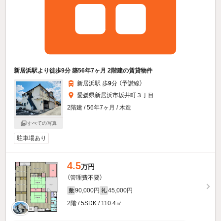
新居浜駅より徒歩9分 築56年7ヶ月 2階建の賃貸物件
新居浜駅 歩
9
分 （予讃線）
愛媛県新居浜市坂井町３丁目
2階建 / 56年7ヶ月 / 木造
すべての写真
駐車場あり
4.5
万円
（管理費不要）
90,000円
45,000円
敷
礼
2階 / 5SDK / 110.4㎡