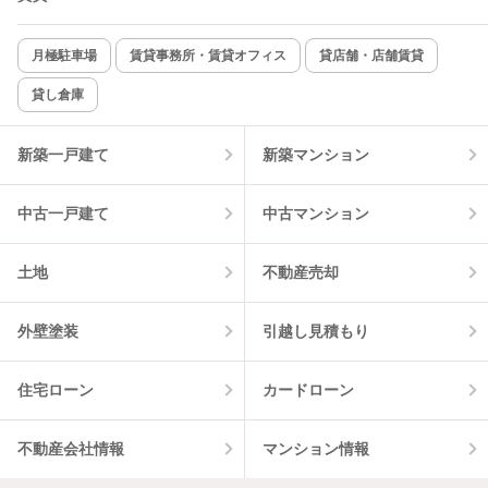
新着のみ
インターネット無料
月極駐車場
賃貸事務所・賃貸オフィス
貸店舗・店舗賃貸
貸し倉庫
該当件数:
物件一覧に反映
10
件
新築一戸建て
新築マンション
中古一戸建て
中古マンション
土地
不動産売却
外壁塗装
引越し見積もり
住宅ローン
カードローン
不動産会社情報
マンション情報