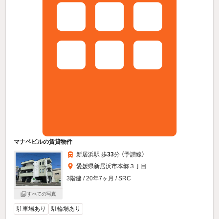
マナベビルの賃貸物件
新居浜駅 歩
33
分 （予讃線）
愛媛県新居浜市本郷３丁目
3階建 / 20年7ヶ月 / SRC
すべての写真
駐車場あり
駐輪場あり