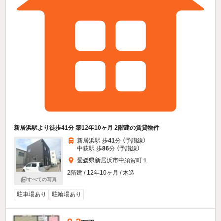
新居浜駅より徒歩41分 築12年10ヶ月 2階建の賃貸物件
新居浜駅 歩
41
分 （予讃線）
中萩駅 歩
86
分 （予讃線）
愛媛県新居浜市中須賀町１
2階建 / 12年10ヶ月 / 木造
すべての写真
駐車場あり
駐輪場あり