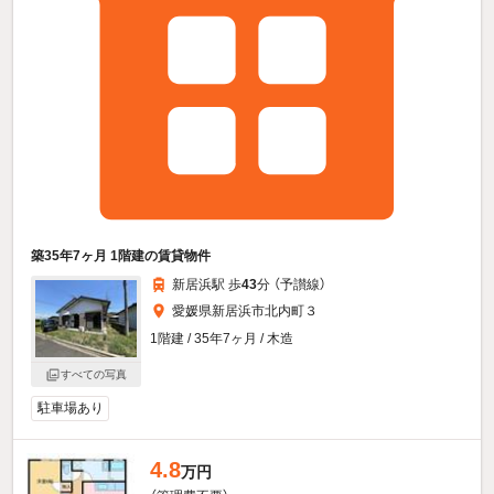
築35年7ヶ月 1階建の賃貸物件
新居浜駅 歩
43
分 （予讃線）
愛媛県新居浜市北内町３
1階建 / 35年7ヶ月 / 木造
すべての写真
駐車場あり
4.8
万円