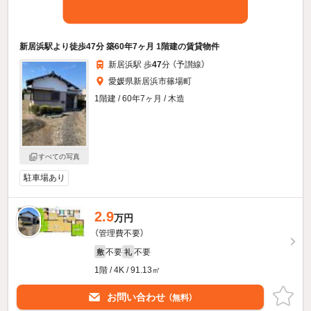
新居浜駅より徒歩47分 築60年7ヶ月 1階建の賃貸物件
新居浜駅 歩
47
分 （予讃線）
愛媛県新居浜市篠場町
1階建 / 60年7ヶ月 / 木造
すべての写真
駐車場あり
2.9
万円
（管理費不要）
不要
不要
敷
礼
1階 / 4K / 91.13㎡
お問い合わせ
（無料）