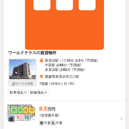
ワールドテラスの賃貸物件
新居浜駅 バス
15
分 歩
2
分 （予讃線）
中萩駅 歩
66
分 （予讃線）
多喜浜駅 歩
82
分 （予讃線）
愛媛県新居浜市江口町
7階建 / 35年5ヶ月 / RC
すべての写真
駐車場あり
駐輪場あり
8.5
万円
（管理費不要）
不要
不要
敷
礼