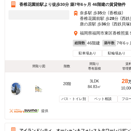
香椎花園前駅より徒歩30分 築7年6ヶ月 46階建の賃貸物件
奈多駅 歩
35
分 （香椎線）
香椎花園前駅 歩
28
分 （西鉄
唐の原駅 歩
36
分 （西鉄貝塚
福岡県福岡市東区香椎照葉
46階建
7年6ヶ
総階数
築年数
駐車場あり
駐輪場あり
間取り
賃
間取り図
階数
専有面積
管理
28
3LDK
20階
84.83㎡
10,0
バス・トイレ別
ペット相談
フロ
提供
アイランドシティ オーシャン＆フォレストタワーレジデンス