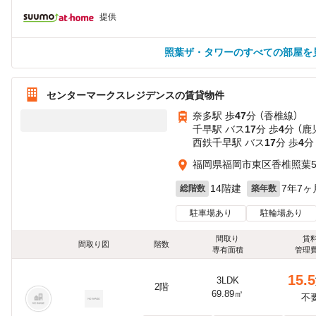
提供
照葉ザ・タワーのすべての部屋を
センターマークスレジデンスの賃貸物件
奈多駅 歩
47
分 （香椎線）
千早駅 バス
17
分 歩
4
分 （鹿
西鉄千早駅 バス
17
分 歩
4
分
福岡県福岡市東区香椎照葉
14階建
7年7ヶ
総階数
築年数
駐車場あり
駐輪場あり
間取り
賃
間取り図
階数
専有面積
管理
15.5
3LDK
2階
69.89㎡
不