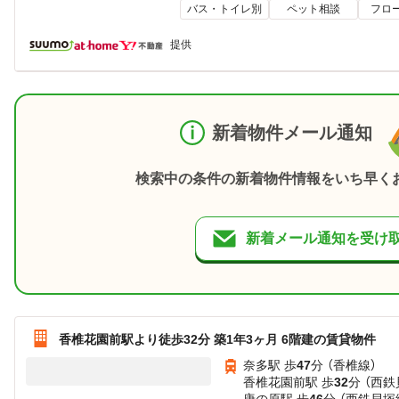
バス・トイレ別
ペット相談
フロ
提供
新着物件メール通知
検索中の条件の新着物件情報をいち早く
新着メール通知を受け
香椎花園前駅より徒歩32分 築1年3ヶ月 6階建の賃貸物件
奈多駅 歩
47
分 （香椎線）
香椎花園前駅 歩
32
分 （西鉄
唐の原駅 歩
46
分 （西鉄貝塚