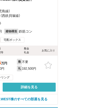
児島線）
 （西鉄貝塚線）
６
月
鉄筋コン
建物構造
宅配ボックス
料
敷金
お気に入り
費等
礼金
不要
5
敷
万円
192,500円
00円
礼
ーリング
詳細を見る
WEST棟のすべての部屋を見る