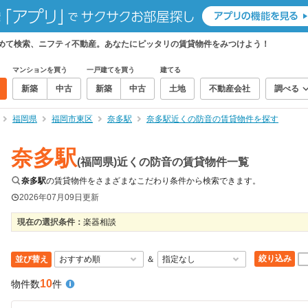
とめて検索、ニフティ不動産。あなたにピッタリの賃貸物件をみつけよう！
マンションを買う
一戸建てを買う
建てる
新築
中古
新築
中古
土地
不動産会社
調べる
福岡県
福岡市東区
奈多駅
奈多駅近くの防音の賃貸物件を探す
奈多駅
(福岡県)近くの防音の賃貸物件一覧
奈多駅
の賃貸物件をさまざまなこだわり条件から検索できます。
2026年07月09日
更新
現在の選択条件：
楽器相談
絞り込み
並び替え
＆
10
物件数
件