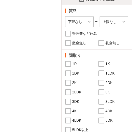
賃料
〜
管理費など込み
敷金無し
礼金無し
間取り
1R
1K
1DK
1LDK
2K
2DK
2LDK
3K
3DK
3LDK
4K
4DK
4LDK
5DK
5LDK以上