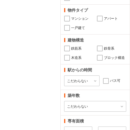
物件タイプ
マンション
アパート
一戸建て
建物構造
鉄筋系
鉄骨系
木造系
ブロック構造
駅からの時間
バス可
築年数
専有面積