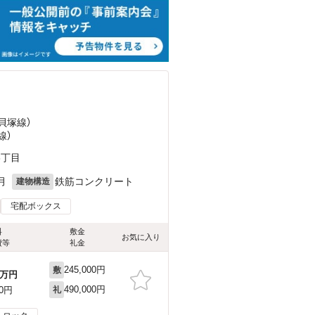
貝塚線）
線）
6丁目
月
鉄筋コンクリート
建物構造
宅配ボックス
料
敷金
お気に入り
費等
礼金
245,000円
敷
万円
490,000円
00円
礼