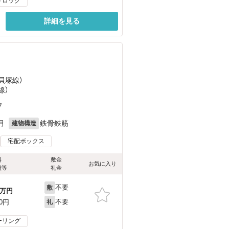
トロック
詳細を見る
貝塚線）
線）
７
月
鉄骨鉄筋
建物構造
宅配ボックス
料
敷金
お気に入り
費等
礼金
不要
敷
万円
不要
00円
礼
ーリング