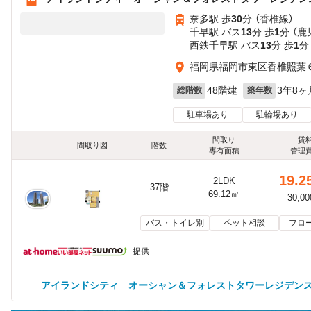
奈多駅 歩
30
分 （香椎線）
千早駅 バス
13
分 歩
1
分 （鹿
西鉄千早駅 バス
13
分 歩
1
分
福岡県福岡市東区香椎照葉
48階建
3年8ヶ
総階数
築年数
駐車場あり
駐輪場あり
間取り
賃
間取り図
階数
専有面積
管理
19.2
2LDK
37階
69.12㎡
30,0
バス・トイレ別
ペット相談
フロ
提供
アイランドシティ オーシャン＆フォレストタワーレジデンス