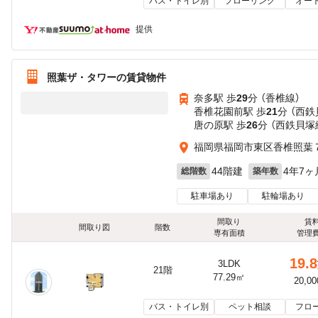
バス・トイレ別
フローリング
オー
提供
照葉ザ・タワーの賃貸物件
奈多駅 歩
29
分 （香椎線）
香椎花園前駅 歩
21
分 （西鉄
唐の原駅 歩
26
分 （西鉄貝塚
福岡県福岡市東区香椎照葉
44階建
4年7ヶ
総階数
築年数
駐車場あり
駐輪場あり
間取り
賃
間取り図
階数
専有面積
管理
19.8
3LDK
21階
77.29㎡
20,0
バス・トイレ別
ペット相談
フロ