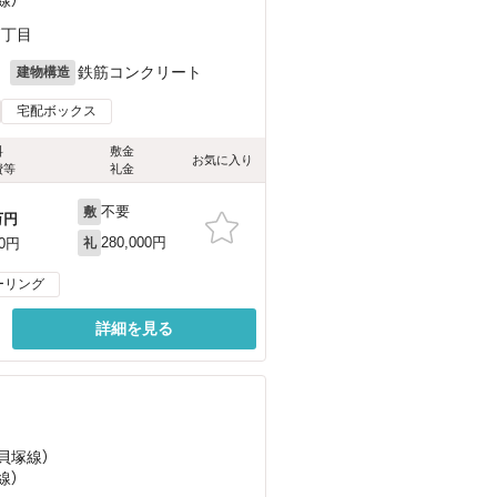
7丁目
月
鉄筋コンクリート
建物構造
宅配ボックス
料
敷金
お気に入り
費等
礼金
不要
敷
万円
280,000円
00円
礼
ーリング
詳細を見る
貝塚線）
線）