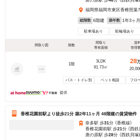
福岡県福岡市東区香椎照葉
6階建
1年3ヶ
総階数
築年数
駐車場あり
駐輪場あり
間取り
賃
間取り図
階数
専有面積
管理
28
3LDK
1階
91.73㎡
20,0
バス・トイレ別
ペット相談
フロ
提供
香椎花園前駅より徒歩21分 築2年11ヶ月 48階建の賃貸物件
奈多駅 歩
31
分 （香椎線）
香椎花園前駅 歩
21
分 （西鉄
唐の原駅 歩
28
分 （西鉄貝塚