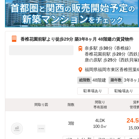
香椎花園前駅より徒歩29分 築3年8ヶ月 48階建の賃貸物件
奈多駅 歩
30
分 （香椎線）
香椎花園前駅 歩
20
分 （西鉄
唐の原駅 歩
25
分 （西鉄貝塚
福岡県福岡市東区香椎照葉
48階建
3年8ヶ
総階数
築年数
駐車場あり
駐輪場あり
間取り
賃
間取り図
階数
専有面積
管理
24.5
4LDK
3階
100.0㎡
15,0