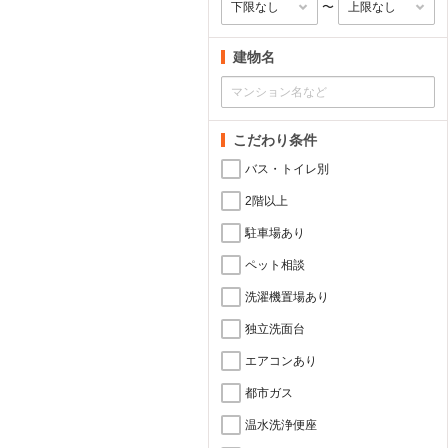
〜
建物名
こだわり条件
バス・トイレ別
2階以上
駐車場あり
ペット相談
洗濯機置場あり
独立洗面台
エアコンあり
都市ガス
温水洗浄便座