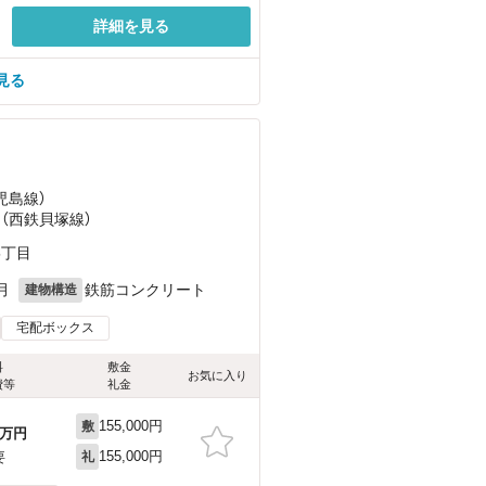
詳細を見る
見る
児島線）
 （西鉄貝塚線）
5丁目
月
鉄筋コンクリート
建物構造
宅配ボックス
料
敷金
お気に入り
費等
礼金
155,000円
敷
万円
155,000円
要
礼