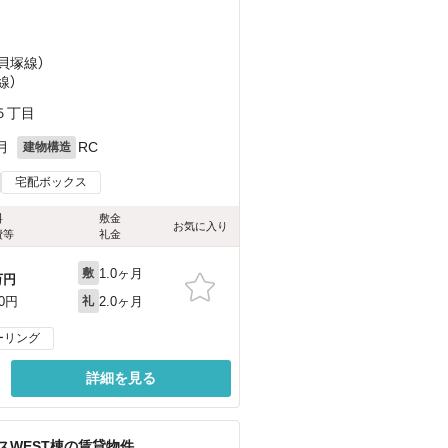
貝塚線）
線）
５丁目
月
RC
建物構造
宅配ボックス
料
敷金
お気に入り
費等
礼金
1.0ヶ月
敷
万円
2.0ヶ月
00円
礼
ーリング
詳細を見る
WEST棟の賃貸物件