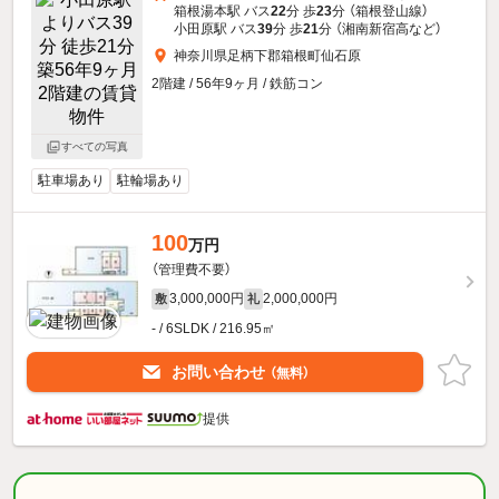
箱根湯本駅 バス
22
分 歩
23
分 （箱根登山線）
小田原駅 バス
39
分 歩
21
分 （湘南新宿高
など
）
神奈川県足柄下郡箱根町仙石原
2階建 / 56年9ヶ月 / 鉄筋コン
すべての写真
駐車場あり
駐輪場あり
100
万円
（管理費不要）
3,000,000円
2,000,000円
敷
礼
- / 6SLDK / 216.95㎡
お問い合わせ
（無料）
提供