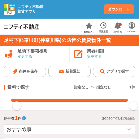
ニフティ不動産
ダウンロード
賃貸アプリ
お知らせ
閲覧履歴
マイページ
お気に入り
足柄下郡箱根町(神奈川県)の防音の賃貸物件一覧
足柄下郡箱根町
楽器相談
変更する
変更する
条件を保存
新着通知
アプリで探す
賃料で探す
指定なし
〜
指定なし
1
件
指定した賃料で絞り込む
1
物件数
件
2026年03月13日
更新