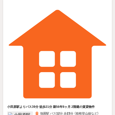
小田原駅よりバス39分 徒歩21分 築56年9ヶ月 2階建の賃貸物件
強羅駅 バス
12
分 歩
23
分 （箱根登山線
など
）