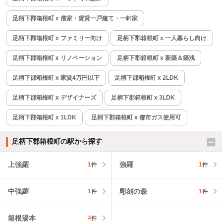
足柄下郡箱根町 x 借家・賃貸一戸建て・一軒家
足柄下郡箱根町 x ファミリー向け
足柄下郡箱根町 x 一人暮らし向け
足柄下郡箱根町 x リノベーション
足柄下郡箱根町 x 新築＆築浅
足柄下郡箱根町 x 家賃4万円以下
足柄下郡箱根町 x 2LDK
足柄下郡箱根町 x デザイナーズ
足柄下郡箱根町 x 3LDK
足柄下郡箱根町 x 1LDK
足柄下郡箱根町 x 都市ガス使用可
足柄下郡箱根町の駅から探す
上強羅
強羅
1
件
1
件
中強羅
彫刻の森
1
件
1
件
箱根湯本
4
件