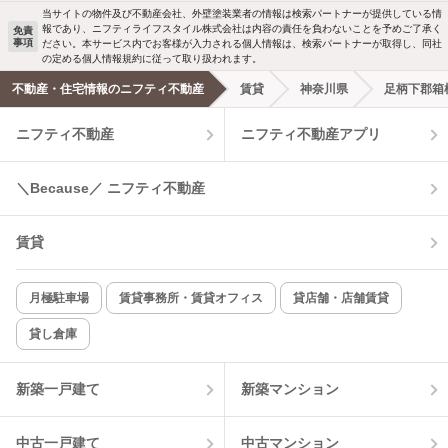
当サイトの物件及び不動産会社、外壁塗装業者の情報は検索パートナーが提供している情
報であり、ニフティライフスタイル株式会社は内容の責任を負わないことを予めご了承く
免責
事項
ださい。本サービス内でお客様が入力される個人情報は、検索パートナーが取得し、同社
洗濯機置場あり
独立洗面台
の定める個人情報規約に従って取り扱われます。
不動産・住宅情報のニフティ不動産
賃貸
神奈川県
足柄下郡箱
エアコンあり
都市ガス
ニフティ不動産
ニフティ不動産アプリ
温水洗浄便座
オートロック
＼Because／ ニフティ不動産
コンロ2口以上
追焚き機能
賃貸
TV付インターホン
角部屋
新着のみ
インターネット無料
月極駐車場
賃貸事務所・賃貸オフィス
貸店舗・店舗賃貸
貸し倉庫
該当件数:
物件一覧に反映
1
件
新築一戸建て
新築マンション
中古一戸建て
中古マンション