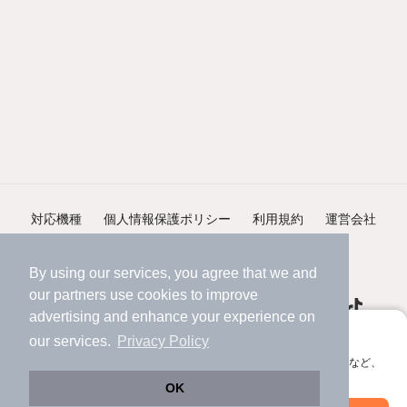
対応機種
個人情報保護ポリシー
利用規約
運営会社
ヘルプ・お問い合わせ
採用情報
By using our services, you agree that we and
our
partners
use cookies to improve
advertising and enhance your experience on
アプリに切り替えて、サクサクお部屋探し
our services.
Privacy Policy
会員登録なしですぐ使える。マップ検索やお気に入り保存など、
©NIFTY Lifestyle Co., Ltd.
アプリ限定の便利な機能が使えます！
OK