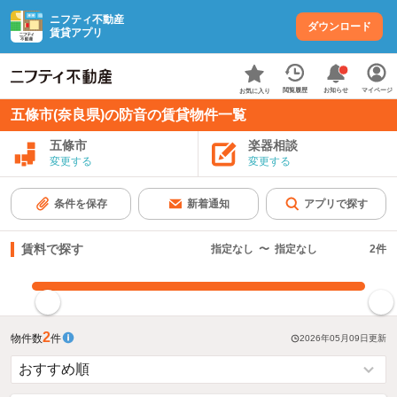
ニフティ不動産
ダウンロード
賃貸アプリ
お知らせ
閲覧履歴
マイページ
お気に入り
五條市(奈良県)の防音の賃貸物件一覧
五條市
楽器相談
変更する
変更する
条件を保存
新着通知
アプリで探す
賃料で探す
指定なし
〜
指定なし
2
件
指定した賃料で絞り込む
2
物件数
件
2026年05月09日
更新