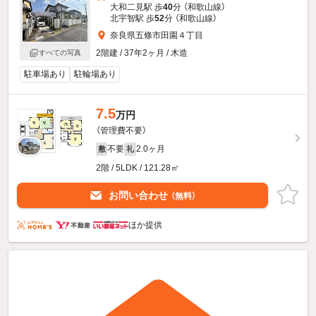
大和二見駅 歩
40
分 （和歌山線）
北宇智駅 歩
52
分 （和歌山線）
奈良県五條市田園４丁目
2階建 / 37年2ヶ月 / 木造
すべての写真
駐車場あり
駐輪場あり
7.5
万円
（管理費不要）
不要
2.0ヶ月
敷
礼
2階 / 5LDK / 121.28㎡
お問い合わせ
（無料）
ほか提供