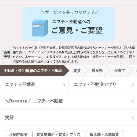
他の人はこんな条件で絞り込んでいます！
人気のこだわり条件
バス・トイレ別
2階以上
駐車場あり
ペット相談
当サイトの物件及び不動産会社、外壁塗装業者の情報は検索パートナーが提供している情
報であり、ニフティライフスタイル株式会社は内容の責任を負わないことを予めご了承く
免責
洗濯機置場あり
独立洗面台
事項
ださい。本サービス内でお客様が入力される個人情報は、検索パートナーが取得し、同社
の定める個人情報規約に従って取り扱われます。
エアコンあり
都市ガス
不動産・住宅情報のニフティ不動産
賃貸
奈良県
五條市
ニフティ不動産
ニフティ不動産アプリ
温水洗浄便座
オートロック
コンロ2口以上
追焚き機能
＼Because／ ニフティ不動産
TV付インターホン
角部屋
賃貸
新着のみ
インターネット無料
月極駐車場
賃貸事務所・賃貸オフィス
貸店舗・店舗賃貸