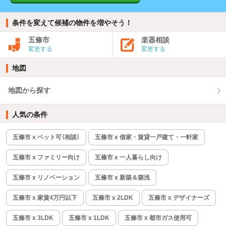
条件を変えて候補の物件を増やそう！
五條市
楽器相談
変更する
変更する
地図
地図から探す
人気の条件
五條市 x ペット可（相談）
五條市 x 借家・賃貸一戸建て・一軒家
五條市 x ファミリー向け
五條市 x 一人暮らし向け
五條市 x リノベーション
五條市 x 新築＆築浅
五條市 x 家賃4万円以下
五條市 x 2LDK
五條市 x デザイナーズ
五條市 x 3LDK
五條市 x 1LDK
五條市 x 都市ガス使用可