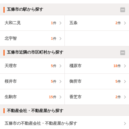
五條市の駅から探す
大和二見
五条
1
件
2
件
北宇智
1
件
五條市近隣の市区町村から探す
天理市
橿原市
5
件
18
件
桜井市
御所市
5
件
5
件
生駒市
香芝市
15
件
2
件
不動産会社・不動産屋から探す
五條市の不動産会社・不動産屋から探す