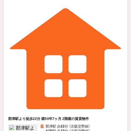
郡津駅より徒歩22分 築54年7ヶ月 2階建の賃貸物件
郡津駅 歩
22
分 （京阪交野線）