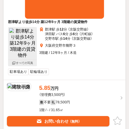
郡津駅より徒歩14分 築12年9ヶ月 3階建の賃貸物件
郡津駅 歩
12
分 （京阪交野線）
津田駅 バス
6
分 歩
6
分 （片町線）
交野市駅 歩
14
分 （京阪交野線）
大阪府交野市幾野３
3階建 / 12年9ヶ月 / 木造
すべての写真
駐車場あり
駐輪場あり
5.85
万円
（管理費3,500円）
不要
78,500円
敷
礼
1階 / - / 31.65㎡
お問い合わせ
（無料）