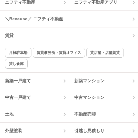
ニフティ不動産
ニフティ不動産アプリ
温水洗浄便座
オートロック
＼Because／ ニフティ不動産
コンロ2口以上
追焚き機能
賃貸
TV付インターホン
角部屋
新着のみ
インターネット無料
月極駐車場
賃貸事務所・賃貸オフィス
貸店舗・店舗賃貸
貸し倉庫
該当件数:
物件一覧に反映
11
件
新築一戸建て
新築マンション
中古一戸建て
中古マンション
土地
不動産売却
外壁塗装
引越し見積もり