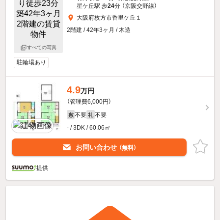
星ケ丘駅 歩
24
分 （京阪交野線）
大阪府枚方市香里ケ丘１
2階建 / 42年3ヶ月 / 木造
すべての写真
駐輪場あり
4.9
万円
（管理費6,000円）
不要
不要
敷
礼
- / 3DK / 60.06㎡
お問い合わせ
（無料）
提供