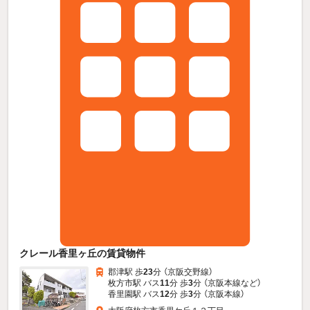
クレール香里ヶ丘の賃貸物件
郡津駅 歩
23
分 （京阪交野線）
枚方市駅 バス
11
分 歩
3
分 （京阪本線
など
）
香里園駅 バス
12
分 歩
3
分 （京阪本線）