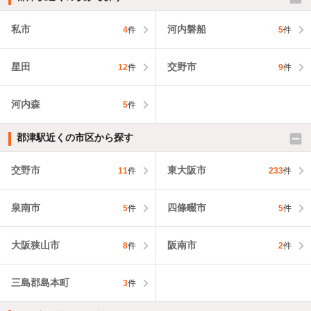
私市
河内磐船
4
件
5
件
星田
交野市
12
件
9
件
河内森
5
件
郡津駅近くの市区から探す
交野市
東大阪市
11
件
233
件
泉南市
四條畷市
5
件
5
件
大阪狭山市
阪南市
8
件
2
件
三島郡島本町
3
件