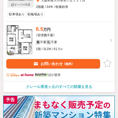
大阪府枚方市香里ケ丘１２丁目
すべての写真
2階建 / 34年 / 軽量鉄骨
駐車場あり
駐輪場あり
6.5
万円
（管理費不要）
不要
不要
敷
礼
1階 / 3LDK / 61.5㎡
お問い合わせ
（無料）
ほか提供
クレール香里ヶ丘のすべての部屋を見る