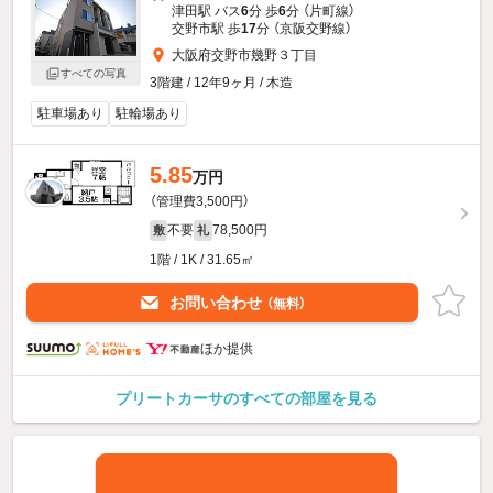
津田駅 バス
6
分 歩
6
分 （片町線）
交野市駅 歩
17
分 （京阪交野線）
大阪府交野市幾野３丁目
すべての写真
3階建 / 12年9ヶ月 / 木造
駐車場あり
駐輪場あり
5.85
万円
（管理費3,500円）
不要
78,500円
敷
礼
1階 / 1K / 31.65㎡
お問い合わせ
（無料）
ほか提供
プリートカーサのすべての部屋を見る