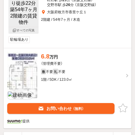
村野駅 歩
23
分 （京阪交野線）
交野市駅 歩
26
分 （京阪交野線）
大阪府枚方市香里ケ丘１
2階建 / 54年7ヶ月 / 木造
すべての写真
駐輪場あり
6.8
万円
（管理費不要）
不要
不要
敷
礼
1階 / 5DK / 123.0㎡
お問い合わせ
（無料）
提供