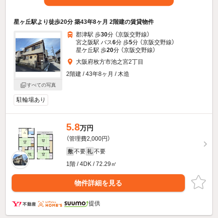
星ヶ丘駅より徒歩20分 築43年8ヶ月 2階建の賃貸物件
郡津駅 歩
30
分 （京阪交野線）
宮之阪駅 バス
6
分 歩
5
分 （京阪交野線）
星ケ丘駅 歩
20
分 （京阪交野線）
大阪府枚方市池之宮2丁目
2階建 / 43年8ヶ月 / 木造
すべての写真
駐輪場あり
5.8
万円
（管理費2,000円）
不要
不要
敷
礼
1階 / 4DK / 72.29㎡
物件詳細を見る
提供