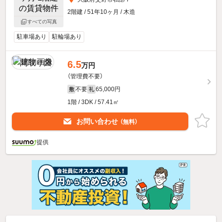
2階建 / 51年10ヶ月 / 木造
すべての写真
駐車場あり
駐輪場あり
6.5
万円
（管理費不要）
不要
65,000円
敷
礼
1階 / 3DK / 57.41㎡
お問い合わせ
（無料）
提供