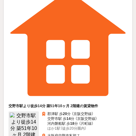
交野市駅より徒歩14分 築51年10ヶ月 2階建の賃貸物件
郡津駅 歩
20
分 （京阪交野線）
交野市駅 歩
14
分 （京阪交野線）
河内磐船駅 歩
18
分 （片町線）
ほか1駅（徒歩20分圏内）
大阪府交野市私部７