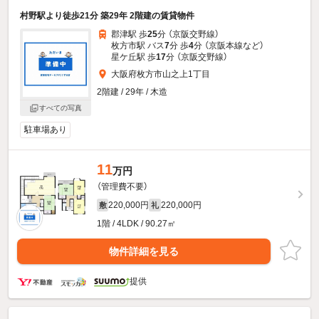
村野駅より徒歩21分 築29年 2階建の賃貸物件
郡津駅 歩
25
分 （京阪交野線）
枚方市駅 バス
7
分 歩
4
分 （京阪本線
など
）
星ケ丘駅 歩
17
分 （京阪交野線）
大阪府枚方市山之上1丁目
2階建 / 29年 / 木造
すべての写真
駐車場あり
11
万円
（管理費不要）
220,000円
220,000円
敷
礼
1階 / 4LDK / 90.27㎡
物件詳細を見る
提供