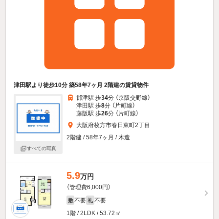
津田駅より徒歩10分 築58年7ヶ月 2階建の賃貸物件
郡津駅 歩
34
分 （京阪交野線）
津田駅 歩
8
分 （片町線）
藤阪駅 歩
26
分 （片町線）
大阪府枚方市春日東町2丁目
2階建 / 58年7ヶ月 / 木造
すべての写真
5.9
万円
（管理費6,000円）
不要
不要
敷
礼
1階 / 2LDK / 53.72㎡