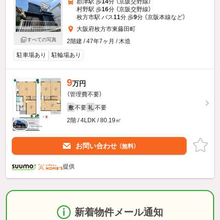
郡津駅 歩
14
分 （京阪交野線）
村野駅 歩
16
分 （京阪交野線）
枚方市駅 バス
11
分 歩
9
分 （京阪本線
など
）
大阪府枚方市東藤田町
すべての写真
2階建 / 47年7ヶ月 / 木造
駐車場あり
駐輪場あり
9
万円
（管理費不要）
不要
不要
敷
礼
2階 / 4LDK / 80.19㎡
お問い合わせ
（無料）
提供
新着物件メール通知