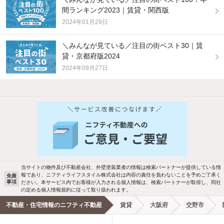
間ランキング2023｜賃貸・関西版
2024年01月29日
＼みんなが見ている／注目の街ベスト30｜賃
貸・京都府版2024
2024年09月27日
他の人はこんな条件で絞り込んでいます！
人気のこだわり条件
バス・トイレ別
2階以上
駐車場あり
ペット相談
当サイトの物件及び不動産会社、外壁塗装業者の情報は検索パートナーが提供している情
報であり、ニフティライフスタイル株式会社は内容の責任を負わないことを予めご了承く
免責
事項
ださい。本サービス内でお客様が入力される個人情報は、検索パートナーが取得し、同社
洗濯機置場あり
独立洗面台
の定める個人情報規約に従って取り扱われます。
不動産・住宅情報のニフティ不動産
賃貸
大阪府
交野市
エアコンあり
都市ガス