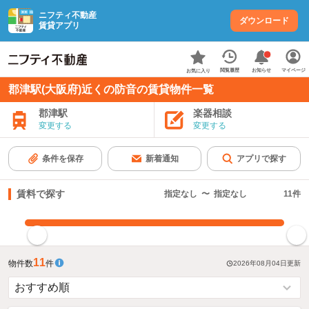
ニフティ不動産
ダウンロード
賃貸アプリ
お知らせ
閲覧履歴
マイページ
お気に入り
郡津駅(大阪府)近くの防音の賃貸物件一覧
郡津駅
楽器相談
変更する
変更する
条件を保存
新着通知
アプリで探す
賃料で探す
指定なし
〜
指定なし
11
件
指定した賃料で絞り込む
11
物件数
件
2026年08月04日
更新