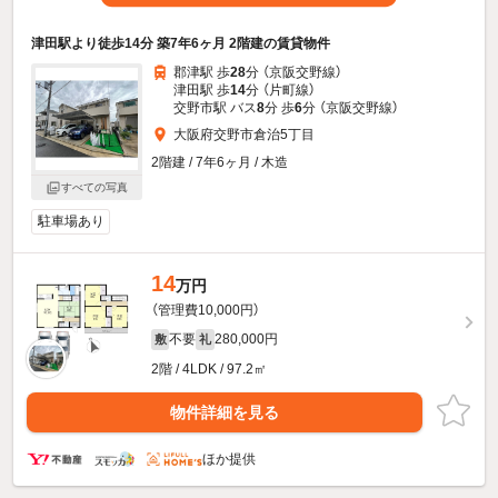
津田駅より徒歩14分 築7年6ヶ月 2階建の賃貸物件
郡津駅 歩
28
分 （京阪交野線）
津田駅 歩
14
分 （片町線）
交野市駅 バス
8
分 歩
6
分 （京阪交野線）
大阪府交野市倉治5丁目
2階建 / 7年6ヶ月 / 木造
すべての写真
駐車場あり
14
万円
（管理費10,000円）
不要
280,000円
敷
礼
2階 / 4LDK / 97.2㎡
物件詳細を見る
ほか提供