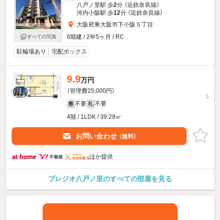
八戸ノ里駅 歩
2
分 （近鉄奈良線）
河内小阪駅 歩
12
分 （近鉄奈良線）
大阪府東大阪市下小阪５丁目
6階建 / 2年5ヶ月 / RC
すべての写真
駐輪場あり
宅配ボックス
9.9
万円
（管理費25,000円）
不要
不要
敷
礼
4階 / 1LDK / 39.29㎡
お問い合わせ
（無料）
ほか提供
プレジオ八戸ノ里のすべての部屋を見る