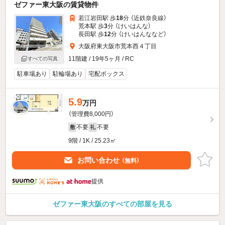
ゼファー東大阪の賃貸物件
若江岩田駅 歩
18
分 （近鉄奈良線）
荒本駅 歩
3
分 （けいはんな）
長田駅 歩
12
分 （けいはんな
など
）
大阪府東大阪市荒本西４丁目
11階建 / 19年5ヶ月 / RC
すべての写真
駐車場あり
駐輪場あり
宅配ボックス
5.9
万円
（管理費8,000円）
不要
不要
敷
礼
9階 / 1K / 25.23㎡
お問い合わせ
（無料）
提供
ゼファー東大阪のすべての部屋を見る