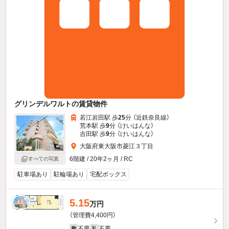
グリンデルワルトの賃貸物件
若江岩田駅 歩
25
分 （近鉄奈良線）
荒本駅 歩
9
分 （けいはんな）
吉田駅 歩
9
分 （けいはんな）
大阪府東大阪市菱江３丁目
6階建 / 20年2ヶ月 / RC
すべての写真
駐車場あり
駐輪場あり
宅配ボックス
5.15
万円
（管理費4,400円）
不要
不要
敷
礼