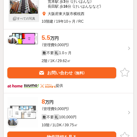
荒本駅 歩
3
分 （けいはんな）
長田駅 歩
16
分 （けいはんな
など
）
大阪府東大阪市横枕西
すべての写真
10階建 / 19年10ヶ月 / RC
5.5
万円
（管理費9,000円）
不要
1.0ヶ月
敷
礼
2階 / 1K / 29.62㎡
お問い合わせ
（無料）
提供
8
万円
（管理費9,000円）
不要
100,000円
敷
礼
10階 / 1LDK / 39.75㎡
物件詳細を見る