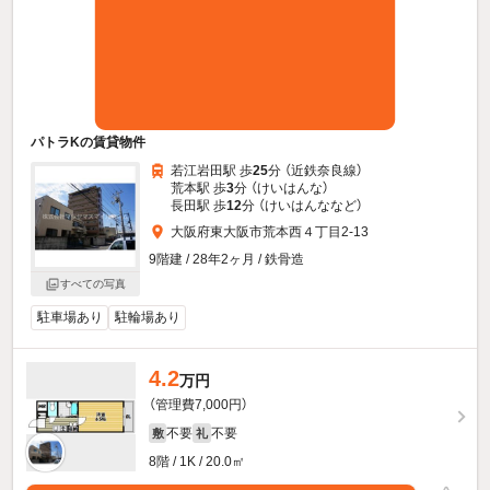
パトラKの賃貸物件
若江岩田駅 歩
25
分 （近鉄奈良線）
荒本駅 歩
3
分 （けいはんな）
長田駅 歩
12
分 （けいはんな
など
）
大阪府東大阪市荒本西４丁目2-13
9階建 / 28年2ヶ月 / 鉄骨造
すべての写真
駐車場あり
駐輪場あり
4.2
万円
（管理費7,000円）
不要
不要
敷
礼
8階 / 1K / 20.0㎡