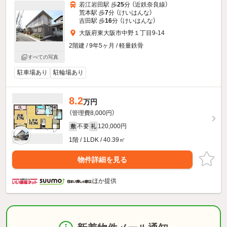
若江岩田駅 歩
25
分 （近鉄奈良線）
荒本駅 歩
7
分 （けいはんな）
吉田駅 歩
16
分 （けいはんな）
大阪府東大阪市中野１丁目9-14
2階建 / 9年5ヶ月 / 軽量鉄骨
すべての写真
駐車場あり
駐輪場あり
8.2
万円
（管理費8,000円）
不要
120,000円
敷
礼
1階 / 1LDK / 40.39㎡
物件詳細を見る
ほか提供