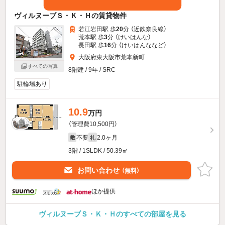
ヴィルヌーブＳ・Ｋ・Ｈの賃貸物件
若江岩田駅 歩
20
分 （近鉄奈良線）
荒本駅 歩
3
分 （けいはんな）
長田駅 歩
16
分 （けいはんな
など
）
大阪府東大阪市荒本新町
すべての写真
8階建 / 9年 / SRC
駐輪場あり
10.9
万円
（管理費10,500円）
不要
2.0ヶ月
敷
礼
3階 / 1SLDK / 50.39㎡
お問い合わせ
（無料）
ほか提供
ヴィルヌーブＳ・Ｋ・Ｈのすべての部屋を見る