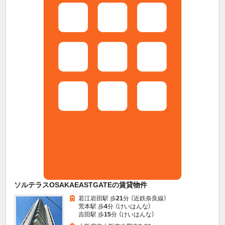
ソルテラスOSAKAEASTGATEの賃貸物件
若江岩田駅 歩
21
分 （近鉄奈良線）
荒本駅 歩
4
分 （けいはんな）
吉田駅 歩
15
分 （けいはんな）