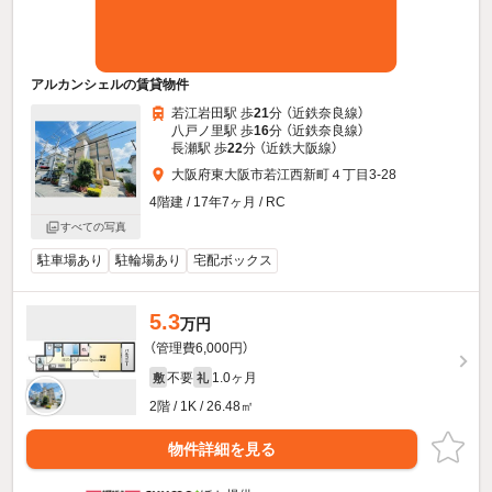
アルカンシェルの賃貸物件
若江岩田駅 歩
21
分 （近鉄奈良線）
八戸ノ里駅 歩
16
分 （近鉄奈良線）
長瀬駅 歩
22
分 （近鉄大阪線）
大阪府東大阪市若江西新町４丁目3-28
4階建 / 17年7ヶ月 / RC
すべての写真
駐車場あり
駐輪場あり
宅配ボックス
5.3
万円
（管理費6,000円）
不要
1.0ヶ月
敷
礼
2階 / 1K / 26.48㎡
物件詳細を見る