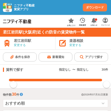
ニフティ不動産
ダウンロード
賃貸アプリ
お知らせ
閲覧履歴
マイページ
お気に入り
若江岩田駅(大阪府)近くの防音の賃貸物件一覧
若江岩田駅
楽器相談
変更する
変更する
条件を保存
新着通知
アプリで探す
賃料で探す
指定なし
〜
指定なし
30
件
指定した賃料で絞り込む
30
物件数
件
2026年07月31日
更新