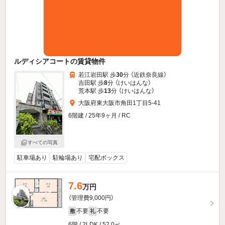
ルディシアコートの賃貸物件
若江岩田駅 歩
30
分 （近鉄奈良線）
吉田駅 歩
8
分 （けいはんな）
荒本駅 歩
13
分 （けいはんな）
大阪府東大阪市角田1丁目5-41
6階建 / 25年9ヶ月 / RC
すべての写真
駐車場あり
駐輪場あり
宅配ボックス
7.6
万円
（管理費9,000円）
不要
不要
敷
礼
6階 / 2LDK / 52.0㎡