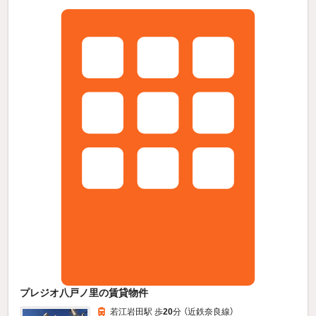
プレジオ八戸ノ里の賃貸物件
若江岩田駅 歩
20
分 （近鉄奈良線）