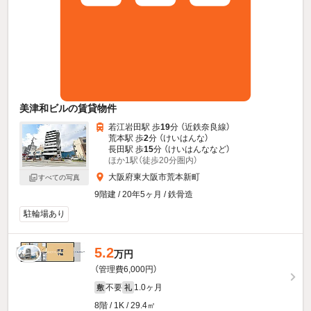
美津和ビルの賃貸物件
若江岩田駅 歩
19
分 （近鉄奈良線）
荒本駅 歩
2
分 （けいはんな）
長田駅 歩
15
分 （けいはんな
など
）
ほか1駅（徒歩20分圏内）
大阪府東大阪市荒本新町
すべての写真
9階建 / 20年5ヶ月 / 鉄骨造
駐輪場あり
5.2
万円
（管理費6,000円）
不要
1.0ヶ月
敷
礼
8階 / 1K / 29.4㎡