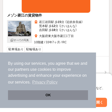
メゾン菱江の賃貸物件
若江岩田駅 歩
15
分 （近鉄奈良線）
荒本駅 歩
12
分 （けいはんな）
吉田駅 歩
18
分 （けいはんな）
大阪府東大阪市菱江1丁目
すべての写真
10階建 / 33年7ヶ月 / RC
駐車場あり
駐輪場あり
7
By using our services, you agree that we and
万円
our
partners
use cookies to improve
（管理費10,000円）
advertising and enhance your experience on
不要
1.0ヶ月
敷
礼
アプリに切り替えて、サクサクお部屋探し
our services.
Privacy Policy
4階 / 3LDK / 66.55㎡
会員登録なしですぐ使える。マップ検索やお気に入り保存など、
お問い合わせ
アプリ限定の便利な機能が使えます！
（無料）
OK
Web版で続行
アプリを開く
ほか提供
駅・沿線を変更
絞り込み条件を変更