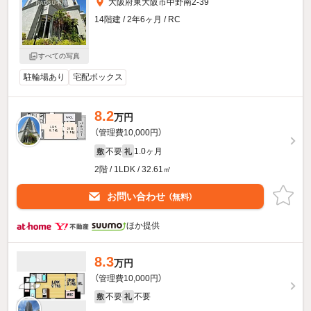
大阪府東大阪市中野南2-39
14階建 / 2年6ヶ月 / RC
すべての写真
駐輪場あり
宅配ボックス
8.2
万円
（管理費10,000円）
不要
1.0ヶ月
敷
礼
2階 / 1LDK / 32.61㎡
お問い合わせ
（無料）
ほか提供
8.3
万円
（管理費10,000円）
不要
不要
敷
礼