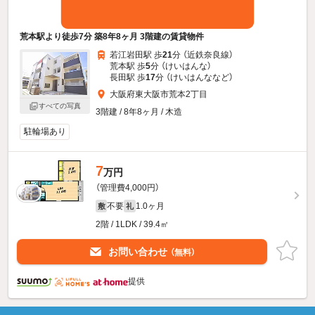
荒本駅より徒歩7分 築8年8ヶ月 3階建の賃貸物件
若江岩田駅 歩
21
分 （近鉄奈良線）
荒本駅 歩
5
分 （けいはんな）
長田駅 歩
17
分 （けいはんな
など
）
大阪府東大阪市荒本2丁目
すべての写真
3階建 / 8年8ヶ月 / 木造
駐輪場あり
7
万円
（管理費4,000円）
不要
1.0ヶ月
敷
礼
2階 / 1LDK / 39.4㎡
お問い合わせ
（無料）
提供