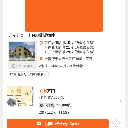
ディアコートNの賃貸物件
若江岩田駅 歩
15
分 （近鉄奈良線）
河内花園駅 歩
21
分 （近鉄奈良線）
八戸ノ里駅 歩
29
分 （近鉄奈良線）
大阪府東大阪市若江南町１丁目
2階建 / 14年8ヶ月 / 軽量鉄骨
すべての写真
駐車場あり
駐輪場あり
7.6
万円
（管理費7,000円）
不要
152,000円
敷
礼
2階 / 1LDK / 44.18㎡
お問い合わせ
（無料）