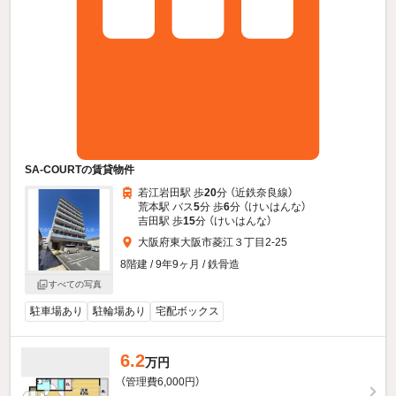
SA-COURTの賃貸物件
若江岩田駅 歩
20
分 （近鉄奈良線）
荒本駅 バス
5
分 歩
6
分 （けいはんな）
吉田駅 歩
15
分 （けいはんな）
大阪府東大阪市菱江３丁目2-25
8階建 / 9年9ヶ月 / 鉄骨造
すべての写真
駐車場あり
駐輪場あり
宅配ボックス
6.2
万円
（管理費6,000円）