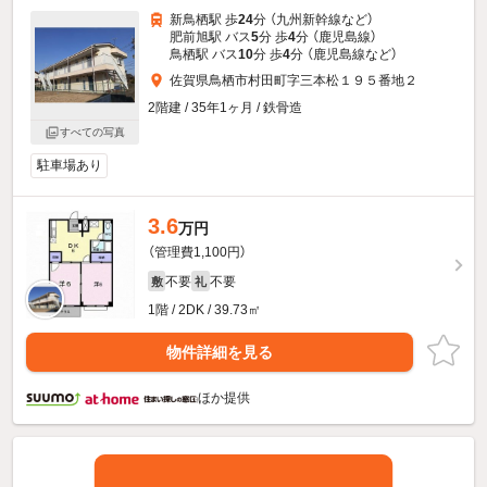
新鳥栖駅 歩
24
分 （九州新幹線
など
）
肥前旭駅 バス
5
分 歩
4
分 （鹿児島線）
鳥栖駅 バス
10
分 歩
4
分 （鹿児島線
など
）
佐賀県鳥栖市村田町字三本松１９５番地２
2階建 / 35年1ヶ月 / 鉄骨造
すべての写真
駐車場あり
3.6
万円
（管理費1,100円）
不要
不要
敷
礼
1階 / 2DK / 39.73㎡
物件詳細を見る
ほか提供