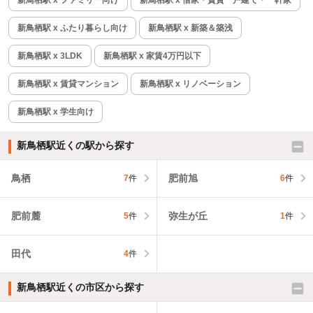
新鳥栖駅 x ふたり暮らし向け
新鳥栖駅 x 新築＆築浅
新鳥栖駅 x 3LDK
新鳥栖駅 x 家賃4万円以下
新鳥栖駅 x 賃貸マンション
新鳥栖駅 x リノベーション
新鳥栖駅 x 学生向け
新鳥栖駅近くの駅から探す
鳥栖
肥前旭
7
件
6
件
肥前麓
弥生が丘
5
件
1
件
田代
4
件
新鳥栖駅近くの市区から探す