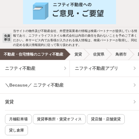
バス・トイレ別
2階以上
駐車場あり
ペット相談
当サイトの物件及び不動産会社、外壁塗装業者の情報は検索パートナーが提供している情
報であり、ニフティライフスタイル株式会社は内容の責任を負わないことを予めご了承く
免責
事項
ださい。本サービス内でお客様が入力される個人情報は、検索パートナーが取得し、同社
洗濯機置場あり
独立洗面台
の定める個人情報規約に従って取り扱われます。
不動産・住宅情報のニフティ不動産
賃貸
佐賀県
鳥栖市
エアコンあり
都市ガス
ニフティ不動産
ニフティ不動産アプリ
温水洗浄便座
オートロック
＼Because／ ニフティ不動産
コンロ2口以上
追焚き機能
賃貸
TV付インターホン
角部屋
新着のみ
インターネット無料
月極駐車場
賃貸事務所・賃貸オフィス
貸店舗・店舗賃貸
貸し倉庫
該当件数:
物件一覧に反映