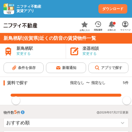
ニフティ不動産
ダウンロード
賃貸アプリ
お知らせ
閲覧履歴
マイページ
お気に入り
新鳥栖駅(佐賀県)近くの防音の賃貸物件一覧
新鳥栖駅
楽器相談
変更する
変更する
条件を保存
新着通知
アプリで探す
賃料で探す
指定なし
〜
指定なし
5
件
指定した賃料で絞り込む
5
物件数
件
2026年07月27日
更新