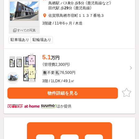
鳥栖駅 バス
8
分 歩
5
分 （鹿児島線
など
）
田代駅 歩
29
分 （鹿児島線）
佐賀県鳥栖市宿町１１３７番地３
3階建 / 11年6ヶ月 / 木造
すべての写真
駐車場あり
駐輪場あり
5.1
万円
（管理費2,300円）
不要
76,500円
敷
礼
3階 / 1LDK / 49.1㎡
物件詳細を見る
ほか提供