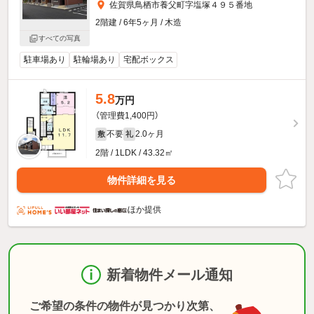
佐賀県鳥栖市養父町字塩塚４９５番地
2階建 / 6年5ヶ月 / 木造
すべての写真
駐車場あり
駐輪場あり
宅配ボックス
5.8
万円
（管理費1,400円）
不要
2.0ヶ月
敷
礼
2階 / 1LDK / 43.32㎡
物件詳細を見る
ほか提供
新着物件メール通知
ご希望の条件の物件が見つかり次第、