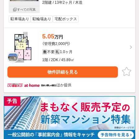
2階建 / 13年2ヶ月 / 木造
すべての写真
駐車場あり
駐輪場あり
宅配ボックス
5.05
万円
（管理費2,000円）
不要
1.0ヶ月
敷
礼
1階 / 2DK / 45.89㎡
物件詳細を見る
ほか提供