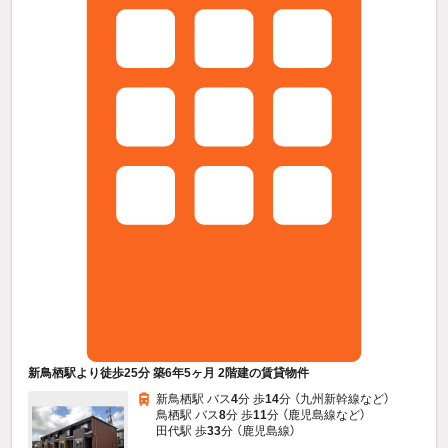
新鳥栖駅より徒歩25分 築6年5ヶ月 2階建の賃貸物件
新鳥栖駅 バス
4
分 歩
14
分 （九州新幹線
など
）
鳥栖駅 バス
8
分 歩
11
分 （鹿児島線
など
）
田代駅 歩
33
分 （鹿児島線）