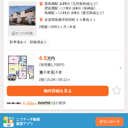
新鳥栖駅 歩
25
分 （九州新幹線
など
）
肥前麓駅 バス
9
分 歩
6
分 （長崎線）
鳥栖駅 バス
21
分 歩
6
分 （鹿児島線
など
）
佐賀県鳥栖市村田町３３番地３１
2階建 / 28年1ヶ月 / 木造
すべての写真
駐車場あり
駐輪場あり
4.5
万円
（管理費1,700円）
不要
不要
敷
礼
2階 / 2LDK / 58.12㎡
物件詳細を見る
ほか提供
ニフティ不動産
ダウンロード
賃貸アプリ