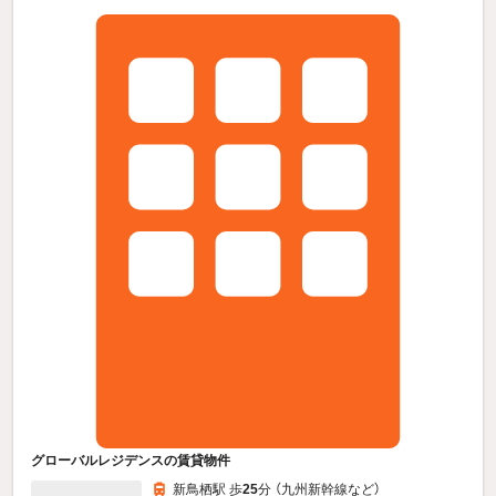
グローバルレジデンスの賃貸物件
新鳥栖駅 歩
25
分 （九州新幹線
など
）