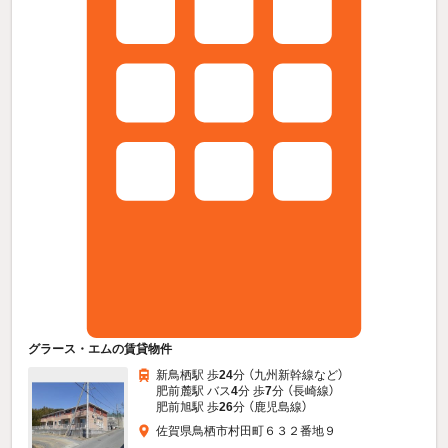
グラース・エムの賃貸物件
新鳥栖駅 歩
24
分 （九州新幹線
など
）
肥前麓駅 バス
4
分 歩
7
分 （長崎線）
肥前旭駅 歩
26
分 （鹿児島線）
佐賀県鳥栖市村田町６３２番地９