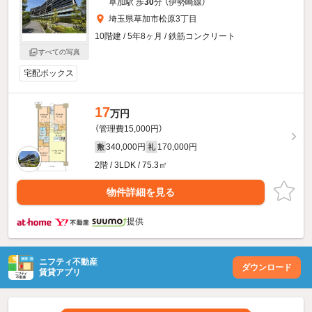
草加駅 歩
30
分 （伊勢崎線）
埼玉県草加市松原3丁目
10階建 / 5年8ヶ月 / 鉄筋コンクリート
すべての写真
宅配ボックス
17
万円
（管理費15,000円）
340,000円
170,000円
敷
礼
2階 / 3LDK / 75.3㎡
物件詳細を見る
提供
ニフティ不動産
ダウンロード
賃貸アプリ