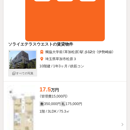
ソライエテラスウエストの賃貸物件
獨協大学前（草加松原）駅 歩
12
分 （伊勢崎線）
埼玉県草加市松原３
10階建 / 1年3ヶ月 / 鉄筋コン
すべての写真
17.5
万円
（管理費15,000円）
350,000円
175,000円
敷
礼
1階 / 3LDK / 75.3㎡