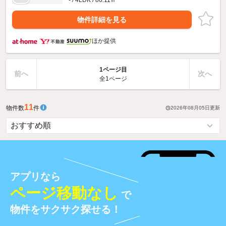
物件詳細を見る
ほか提供
1ページ目
前へ
次へ
全1ページ
11
物件数
件
2026年08月05日
更新
アプリなら
ページ移動なし
で
物件をサクサク探せる！