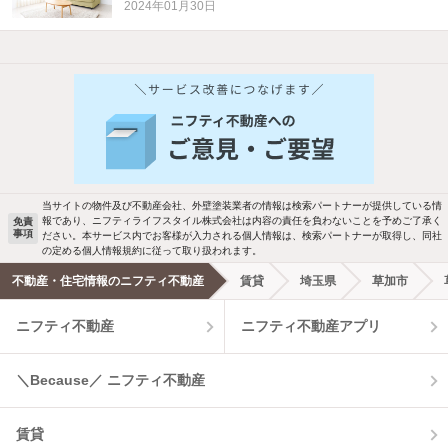
2024年01月30日
他の人はこんな条件で絞り込んでいます！
人気のこだわり条件
バス・トイレ別
2階以上
駐車場あり
ペット相談
当サイトの物件及び不動産会社、外壁塗装業者の情報は検索パートナーが提供している情
報であり、ニフティライフスタイル株式会社は内容の責任を負わないことを予めご了承く
免責
事項
ださい。本サービス内でお客様が入力される個人情報は、検索パートナーが取得し、同社
洗濯機置場あり
独立洗面台
の定める個人情報規約に従って取り扱われます。
不動産・住宅情報のニフティ不動産
賃貸
埼玉県
草加市
エアコンあり
都市ガス
ニフティ不動産
ニフティ不動産アプリ
温水洗浄便座
オートロック
＼Because／ ニフティ不動産
コンロ2口以上
追焚き機能
賃貸
TV付インターホン
角部屋