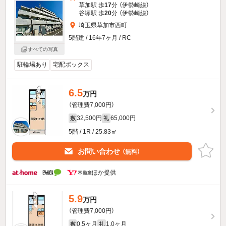
草加駅 歩
17
分 （伊勢崎線）
谷塚駅 歩
20
分 （伊勢崎線）
埼玉県草加市西町
5階建 / 16年7ヶ月 / RC
すべての写真
駐輪場あり
宅配ボックス
6.5
万円
（管理費7,000円）
32,500円
65,000円
敷
礼
5階 / 1R / 25.83㎡
お問い合わせ
（無料）
ほか提供
5.9
万円
（管理費7,000円）
0.5ヶ月
1.0ヶ月
敷
礼