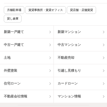
新着のみ
インターネット無料
月極駐車場
賃貸事務所・賃貸オフィス
貸店舗・店舗賃貸
貸し倉庫
該当件数:
物件一覧に反映
11
件
新築一戸建て
新築マンション
中古一戸建て
中古マンション
土地
不動産売却
外壁塗装
引越し見積もり
住宅ローン
カードローン
不動産会社情報
マンション情報