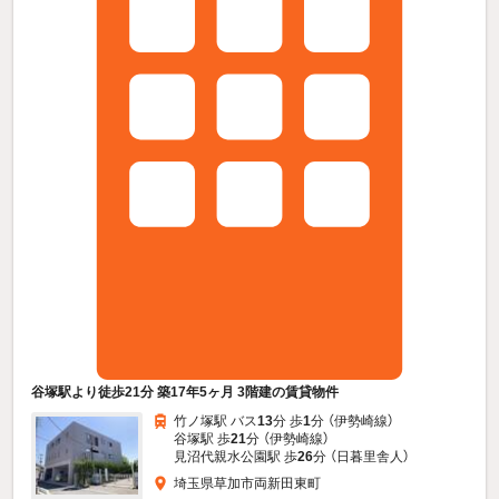
谷塚駅より徒歩21分 築17年5ヶ月 3階建の賃貸物件
竹ノ塚駅 バス
13
分 歩
1
分 （伊勢崎線）
谷塚駅 歩
21
分 （伊勢崎線）
見沼代親水公園駅 歩
26
分 （日暮里舎人）
埼玉県草加市両新田東町