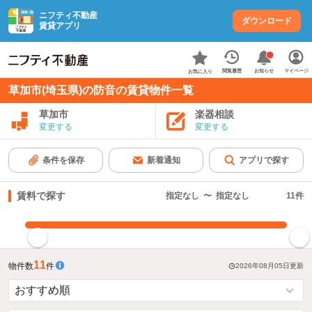
ニフティ不動産
ダウンロード
賃貸アプリ
お知らせ
閲覧履歴
マイページ
お気に入り
草加市(埼玉県)の防音の賃貸物件一覧
草加市
楽器相談
変更する
変更する
条件を保存
新着通知
アプリで探す
賃料で探す
指定なし
〜
指定なし
11
件
指定した賃料で絞り込む
11
物件数
件
2026年08月05日
更新