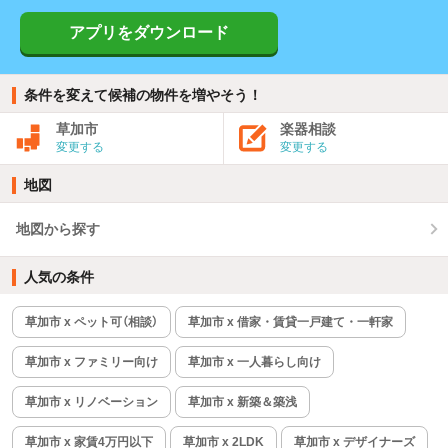
アプリをダウンロード
条件を変えて候補の物件を増やそう！
草加市
楽器相談
変更する
変更する
地図
地図から探す
人気の条件
草加市 x ペット可（相談）
草加市 x 借家・賃貸一戸建て・一軒家
草加市 x ファミリー向け
草加市 x 一人暮らし向け
草加市 x リノベーション
草加市 x 新築＆築浅
草加市 x 家賃4万円以下
草加市 x 2LDK
草加市 x デザイナーズ