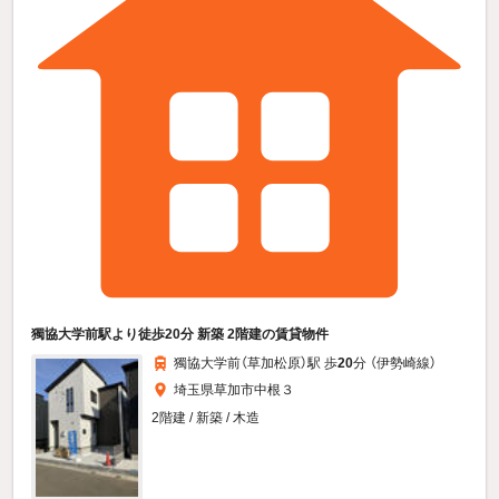
獨協大学前駅より徒歩20分 新築 2階建の賃貸物件
獨協大学前（草加松原）駅 歩
20
分 （伊勢崎線）
埼玉県草加市中根３
2階建 / 新築 / 木造