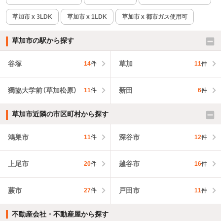
草加市 x 3LDK
草加市 x 1LDK
草加市 x 都市ガス使用可
草加市の駅から探す
谷塚
草加
14
件
11
件
獨協大学前（草加松原）
新田
11
件
6
件
草加市近隣の市区町村から探す
鴻巣市
深谷市
11
件
12
件
上尾市
越谷市
20
件
16
件
蕨市
戸田市
27
件
11
件
不動産会社・不動産屋から探す