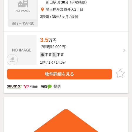
新田駅 歩
30
分 （伊勢崎線）
埼玉県草加市弁天2丁目
3階建 / 38年8ヶ月 / 鉄骨
すべての写真
3.5
万円
（管理費2,000円）
不要
不要
敷
礼
1階 / 1R / 14.6㎡
物件詳細を見る
提供