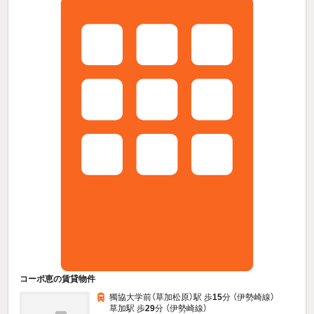
コーポ恵の賃貸物件
獨協大学前（草加松原）駅 歩
15
分 （伊勢崎線）
草加駅 歩
29
分 （伊勢崎線）