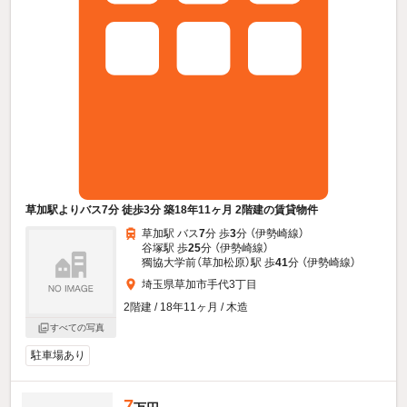
草加駅よりバス7分 徒歩3分 築18年11ヶ月 2階建の賃貸物件
草加駅 バス
7
分 歩
3
分 （伊勢崎線）
谷塚駅 歩
25
分 （伊勢崎線）
獨協大学前（草加松原）駅 歩
41
分 （伊勢崎線）
埼玉県草加市手代3丁目
2階建 / 18年11ヶ月 / 木造
すべての写真
駐車場あり
7