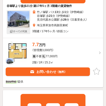
谷塚駅より徒歩21分 築17年5ヶ月 3階建の賃貸物件
竹ノ塚駅 バス
13
分 歩
1
分 （伊勢崎線）
谷塚駅 歩
21
分 （伊勢崎線）
見沼代親水公園駅 歩
26
分 （日暮里舎人）
埼玉県草加市両新田東町
3階建 / 17年5ヶ月 / 鉄筋コン
すべての写真
7.7
万円
（管理費3,000円）
不要
77,000円
敷
礼
2階 / 1R / 25.2㎡
お問い合わせ
（無料）
提供