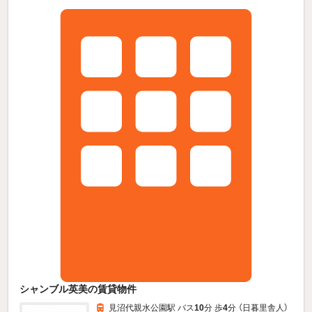
シャンブル英美の賃貸物件
見沼代親水公園駅 バス
10
分 歩
4
分 （日暮里舎人）