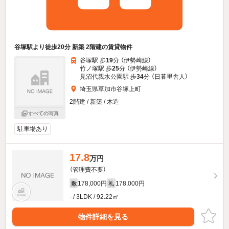
谷塚駅より徒歩20分 新築 2階建の賃貸物件
谷塚駅 歩
19
分 （伊勢崎線）
竹ノ塚駅 歩
25
分 （伊勢崎線）
見沼代親水公園駅 歩
34
分 （日暮里舎人）
埼玉県草加市谷塚上町
2階建 / 新築 / 木造
すべての写真
駐車場あり
17.8
万円
（管理費不要）
178,000円
178,000円
敷
礼
- / 3LDK / 92.22㎡
物件詳細を見る