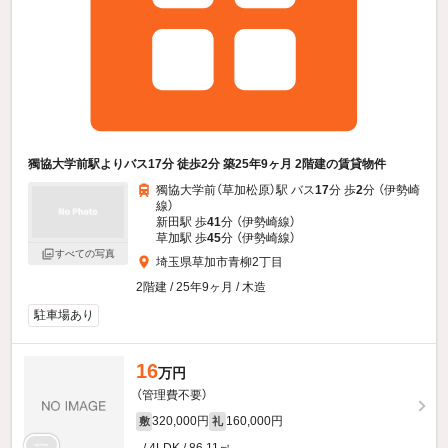
獨協大学前駅よりバス17分 徒歩2分 築25年9ヶ月 2階建の賃貸物件
獨協大学前（草加松原）駅 バス
17
分 歩
2
分 （伊勢崎
線）
新田駅 歩
41
分 （伊勢崎線）
草加駅 歩
45
分 （伊勢崎線）
すべての写真
埼玉県草加市青柳2丁目
2階建 / 25年9ヶ月 / 木造
駐車場あり
16
万円
（管理費不要）
320,000円
160,000円
敷
礼
- / 4LDK / 86.11㎡