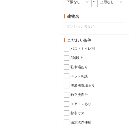
〜
建物名
こだわり条件
バス・トイレ別
2階以上
駐車場あり
ペット相談
洗濯機置場あり
独立洗面台
エアコンあり
都市ガス
温水洗浄便座