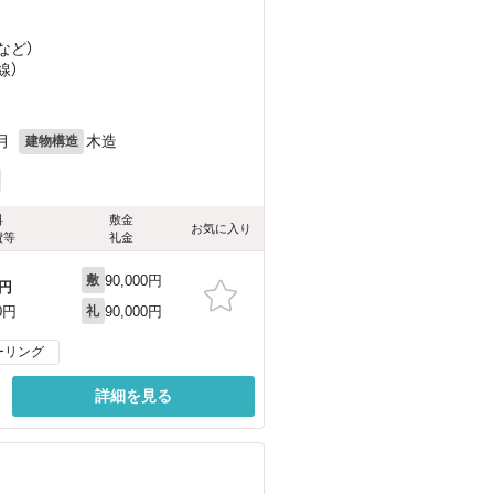
など
）
線）
月
木造
建物構造
料
敷金
お気に入り
費等
礼金
90,000円
敷
円
90,000円
0円
礼
ーリング
詳細を見る