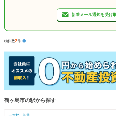
新着メール通知を受け
2
物件数
件
鶴ヶ島市の駅から探す
一本松
若葉