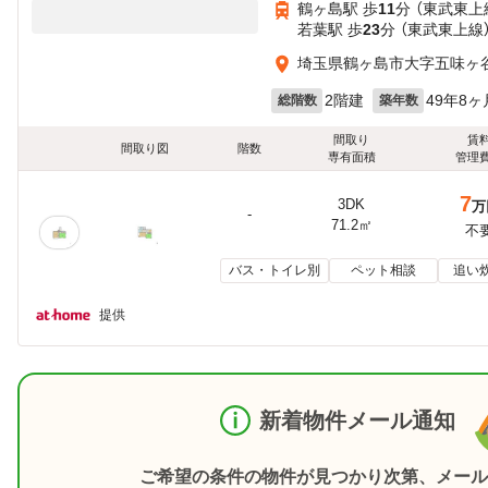
鶴ヶ島駅 歩
11
分 （東武東上
若葉駅 歩
23
分 （東武東上線
埼玉県鶴ヶ島市大字五味ヶ
2階建
49年8ヶ
総階数
築年数
間取り
賃
間取り図
階数
専有面積
管理
7
3DK
万
-
71.2㎡
不
バス・トイレ別
ペット相談
追い
提供
新着物件メール通知
ご希望の条件の物件が見つかり次第、メール