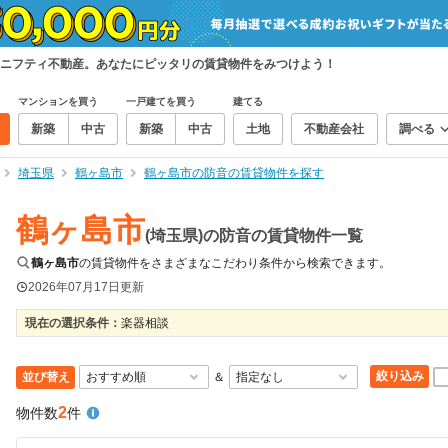
ニフティ不動産。あなたにピッタリの賃貸物件をみつけよう！
マンションを買う
一戸建てを買う
建てる
新築
中古
新築
中古
土地
不動産会社
調べる
埼玉県
鶴ヶ島市
鶴ヶ島市の防音の賃貸物件を探す
鶴ヶ島市
(埼玉県)の防音の賃貸物件一覧
鶴ヶ島市
の賃貸物件をさまざまなこだわり条件から検索できます。
2026年07月17日
更新
現在の選択条件：
楽器相談
絞り込み
並び替え
＆
2
物件数
件