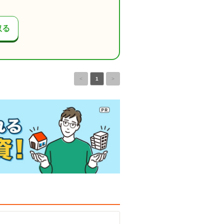
取る
<
1
>