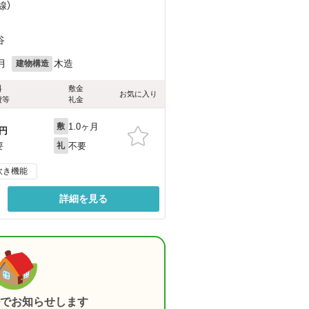
線）
）
谷
月
木造
建物構造
料
敷金
お気に入り
費等
礼金
1.0ヶ月
敷
円
不要
要
礼
炊き機能
詳細を見る
でお知らせします