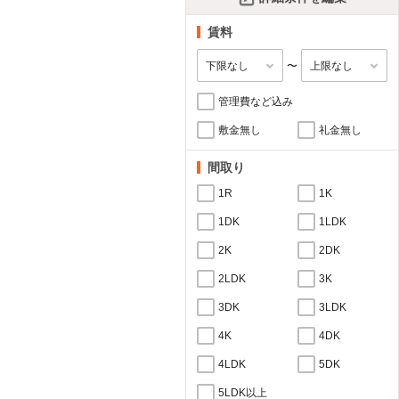
賃料
〜
管理費など込み
敷金無し
礼金無し
間取り
1R
1K
1DK
1LDK
2K
2DK
2LDK
3K
3DK
3LDK
4K
4DK
4LDK
5DK
5LDK以上