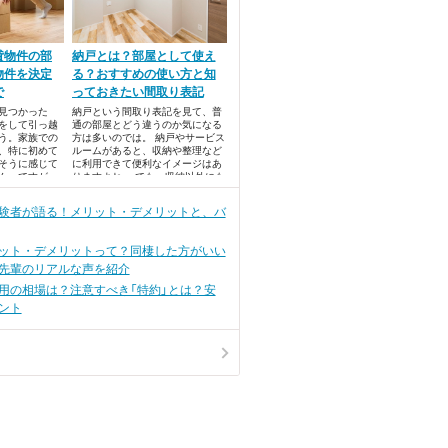
貸物件の部
納戸とは？部屋として使え
物件を決定
る？おすすめの使い方と知
で
っておきたい間取り表記
見つかった
納戸という間取り表記を見て、普
をして引っ越
通の部屋とどう違うのか気になる
う。家族での
方は多いのでは。 納戸やサービス
、特に初めて
ルームがあると、収納や整理など
そうに感じて
に利用できて便利なイメージはあ
ん。ですが、
りますよね。 でも、収納以外にも
してくれる引
納戸を活用できる方法を知りたく
、思っている
ありませんか？ 納戸を活用したい
験者が語る！メリット・デメリットと、バ
かもしれませ
方は、ぜひこの記事をチェックし
てみてくださいね。
ット・デメリットって？同棲した方がいい
先輩のリアルな声を紹介
用の相場は？注意すべき「特約」とは？安
ント