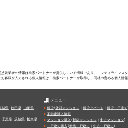
壁塗装業者の情報は検索パートナーが提供している情報であり、ニフティライフスタ
でお客様が入力される個人情報は、検索パートナーが取得し、同社の定める個人情報
メニュー
宮城県
秋田県
山形県
賃貸
（
賃貸マンション
｜
賃貸アパート
｜
賃貸一戸建て
不動産購入情報
千葉県
茨城県
栃木県
マンション購入
（
新築マンション
｜
中古マンション
）
一戸建て購入
（
新築一戸建て
｜
中古一戸建て
）