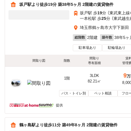
坂戸駅より徒歩19分 築38年5ヶ月 2階建の賃貸物件
坂戸駅 歩
19
分 （東武東上線
一本松駅 歩
25
分 （東武越生
埼玉県鶴ヶ島市大字下新田
2階建
38年5ヶ
総階数
築年数
駐車場あり
駐輪場あり
間取り
賃
間取り図
階数
専有面積
管理
9
3LDK
万
1階
82.21㎡
8,00
バス・トイレ別
ペット相談
フロ
提供
鶴ヶ島駅より徒歩11分 築49年8ヶ月 2階建の賃貸物件