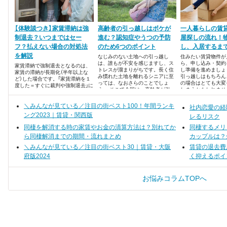
【体験談つき】家賃滞納は強
高齢者の引っ越しはボケが
一人暮らしの賃
制退去？いつまではセー
進む？認知症やうつの予防
屋探しの流れ！
フ？払えない場合の対処法
のため6つのポイント
し、入居するま
を解説
なじみのない土地への引っ越し
住みたい賃貸物件が
は、誰もが不安を感じますし、ス
ら、申し込み・契約
家賃滞納で強制退去となるのは、
トレスが溜まりがちです。長く住
し準備を進めましょ
家賃の滞納が長期化（半年以上な
み慣れた土地を離れるシニアに至
引っ越しはもちろん
ど）した場合です。「家賃滞納を１
っては、なおさらのことでしょ
の場合はとても大変
度した＝すぐに裁判や強制退去」に
う。 そこで今回は、高齢者が引っ
しまうかもしれませ
はならないので、まずは安心して
越しをするときに、家族が気をつ
しっかりとサポート
ください。ただし、家賃滞納をす
けたいポイントと対策をまとめま
っ越し業者を選べば
れば「延滞損害金」が発生し、賃貸
＼みんなが見ている／注目の街ベスト100！年間ランキ
社内恋愛の経
した。
よりも気軽にできる
借契約の内容によっては「取り立て
ング2023｜賃貸・関西版
んよ。
レるリスク
が厳しい」「今後の生活に影響する」
ケースもあります。
同棲を解消する時の家賃やお金の清算方法は？別れてか
同棲するメリ
ら同棲解消までの期間・流れまとめ
カップルは？
＼みんなが見ている／注目の街ベスト30｜賃貸・大阪
賃貸の退去費
府版2024
く抑えるポイ
お悩みコラムTOPへ