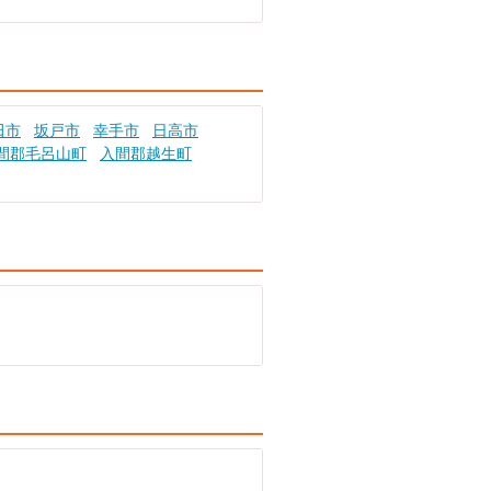
田市
坂戸市
幸手市
日高市
間郡毛呂山町
入間郡越生町