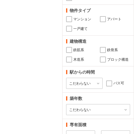
物件タイプ
マンション
アパート
一戸建て
建物構造
鉄筋系
鉄骨系
木造系
ブロック構造
駅からの時間
バス可
築年数
専有面積