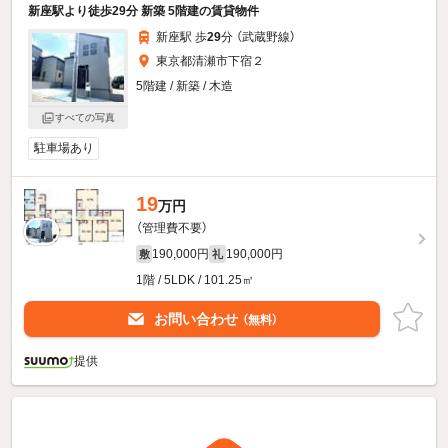
新座駅より徒歩29分 新築 5階建の賃貸物件
新座駅 歩
29
分 （武蔵野線）
東京都清瀬市下宿２
5階建 / 新築 / 木造
すべての写真
駐車場あり
19
万円
（管理費不要）
190,000円
190,000円
敷
礼
1階 / 5LDK / 101.25㎡
お問い合わせ
（無料）
提供