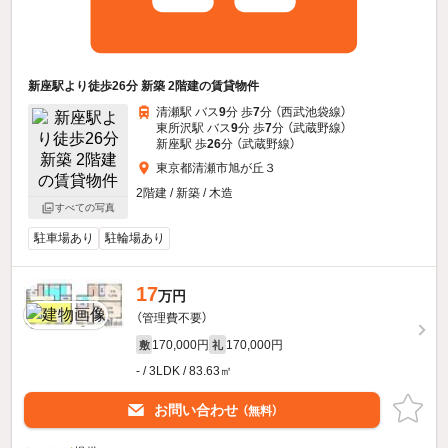
新座駅より徒歩26分 新築 2階建の賃貸物件
清瀬駅 バス
9
分 歩
7
分 （西武池袋線）
東所沢駅 バス
9
分 歩
7
分 （武蔵野線）
新座駅 歩
26
分 （武蔵野線）
東京都清瀬市旭が丘３
2階建 / 新築 / 木造
すべての写真
駐車場あり
駐輪場あり
17
万円
（管理費不要）
170,000円
170,000円
敷
礼
- / 3LDK / 83.63㎡
お問い合わせ
（無料）