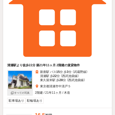
清瀬駅より徒歩22分 築21年11ヶ月 2階建の賃貸物件
新座駅 バス
15
分 歩
3
分 （武蔵野線）
清瀬駅 歩
22
分 （西武池袋線）
東久留米駅 歩
28
分 （西武池袋線）
東京都清瀬市中清戸５
2階建 / 21年11ヶ月 / 木造
すべての写真
駐車場あり
駐輪場あり
16.5