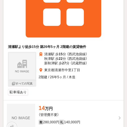
清瀬駅より徒歩15分 築26年5ヶ月 2階建の賃貸物件
清瀬駅 歩
15
分 （西武池袋線）
秋津駅 歩
22
分 （西武池袋線）
新秋津駅 歩
27
分 （武蔵野線）
東京都清瀬市中里1丁目
2階建 / 26年5ヶ月 / 木造
すべての写真
駐車場あり
14
万円
（管理費不要）
280,000円
140,000円
敷
礼