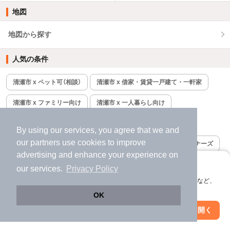
地図
地図から探す
人気の条件
清瀬市 x ペット可（相談）
清瀬市 x 借家・賃貸一戸建て・一軒家
清瀬市 x ファミリー向け
清瀬市 x 一人暮らし向け
清瀬市 x リノベーション
清瀬市 x 新築＆築浅
By using our services, you agree that we and
our
partners
use cookies to improve
清瀬市 x 家賃4万円以下
清瀬市 x 2LDK
清瀬市 x デザイナーズ
advertising and enhance your experience on
清瀬市 x 3LDK
清瀬市 x 1LDK
清瀬市 x 都市ガス使用可
アプリに切り替えて、サクサクお部屋探し
our services.
Privacy Policy
会員登録なしですぐ使える。マップ検索やお気に入り保存など、
清瀬市の駅から探す
アプリ限定の便利な機能が使えます！
OK
Web版で続行
アプリを開く
秋津
清瀬
市区町村を変更
絞り込み条件を変更
23
件
27
件