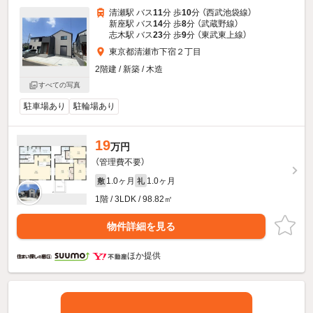
清瀬駅 バス
11
分 歩
10
分 （西武池袋線）
新座駅 バス
14
分 歩
8
分 （武蔵野線）
志木駅 バス
23
分 歩
9
分 （東武東上線）
東京都清瀬市下宿２丁目
2階建 / 新築 / 木造
すべての写真
駐車場あり
駐輪場あり
19
万円
（管理費不要）
1.0ヶ月
1.0ヶ月
敷
礼
1階 / 3LDK / 98.82㎡
物件詳細を見る
ほか提供