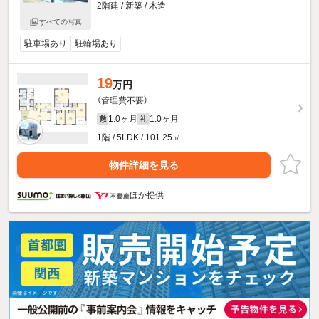
2階建 / 新築 / 木造
すべての写真
駐車場あり
駐輪場あり
19
万円
（管理費不要）
1.0ヶ月
1.0ヶ月
敷
礼
1階 / 5LDK / 101.25㎡
物件詳細を見る
ほか提供