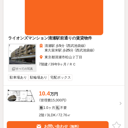
ライオンズマンション清瀬駅前通りの賃貸物件
清瀬駅 歩
5
分 （西武池袋線）
東久留米駅 歩
25
分 （西武池袋線）
東京都清瀬市松山２丁目
7階建 / 39年9ヶ月 / ＲＣ
すべての写真
駐車場あり
駐輪場あり
宅配ボックス
10.4
万円
（管理費15,000円）
1.0ヶ月
不要
敷
礼
2階 / 3LDK / 72.76㎡
お問い合わせ
（無料）