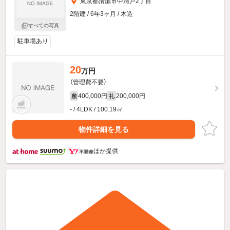
東京都清瀬市中清戸2丁目
2階建 / 6年3ヶ月 / 木造
すべての写真
駐車場あり
20
万円
（管理費不要）
400,000円
200,000円
敷
礼
- / 4LDK / 100.19㎡
物件詳細を見る
ほか提供