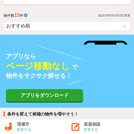
15
物件数
件
2026年08月03日
更新
アプリなら
ページ移動なし
で
物件をサクサク探せる！
アプリをダウンロード
条件を変えて候補の物件を増やそう！
清瀬市
楽器相談
変更する
変更する