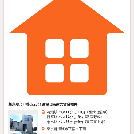
新座駅より徒歩28分 新築 2階建の賃貸物件
清瀬駅 バス
11
分 歩
10
分 （西武池袋線）
新座駅 バス
14
分 歩
8
分 （武蔵野線）
志木駅 バス
23
分 歩
9
分 （東武東上線）
東京都清瀬市下宿２丁目