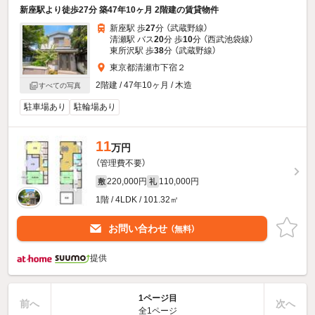
新座駅より徒歩27分 築47年10ヶ月 2階建の賃貸物件
新座駅 歩
27
分 （武蔵野線）
清瀬駅 バス
20
分 歩
10
分 （西武池袋線）
東所沢駅 歩
38
分 （武蔵野線）
東京都清瀬市下宿２
2階建 / 47年10ヶ月 / 木造
すべての写真
駐車場あり
駐輪場あり
11
万円
（管理費不要）
220,000円
110,000円
敷
礼
1階 / 4LDK / 101.32㎡
お問い合わせ
（無料）
提供
1ページ目
前へ
次へ
全1ページ