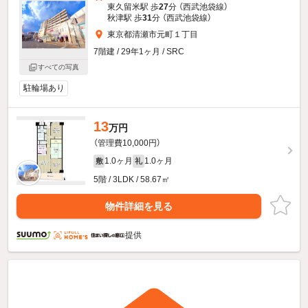
東久留米駅 歩
27
分 （西武池袋線）
秋津駅 歩
31
分 （西武池袋線）
東京都清瀬市元町１丁目
7階建 / 29年1ヶ月 / SRC
すべての写真
駐輪場あり
13
万円
（管理費10,000円）
1.0ヶ月
1.0ヶ月
敷
礼
5階 / 3LDK / 58.67㎡
物件詳細を見る
提供