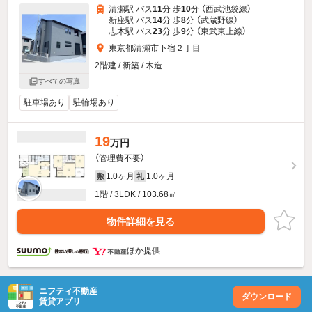
清瀬駅 バス
11
分 歩
10
分 （西武池袋線）
新座駅 バス
14
分 歩
8
分 （武蔵野線）
志木駅 バス
23
分 歩
9
分 （東武東上線）
東京都清瀬市下宿２丁目
2階建 / 新築 / 木造
すべての写真
駐車場あり
駐輪場あり
19
万円
（管理費不要）
1.0ヶ月
1.0ヶ月
敷
礼
1階 / 3LDK / 103.68㎡
物件詳細を見る
ほか提供
ニフティ不動産
ダウンロード
賃貸アプリ