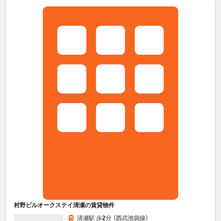
村野ビルオークステイ清瀬の賃貸物件
清瀬駅 歩
2
分 （西武池袋線）