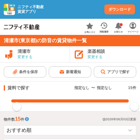
ニフティ不動産
ダウンロード
賃貸アプリ
お知らせ
閲覧履歴
マイページ
お気に入り
清瀬市(東京都)の防音の賃貸物件一覧
清瀬市
楽器相談
変更する
変更する
条件を保存
新着通知
アプリで探す
賃料で探す
指定なし
〜
指定なし
15
件
指定した賃料で絞り込む
15
物件数
件
2026年08月03日
更新