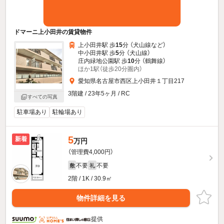
ドマーニ上小田井の賃貸物件
上小田井駅 歩
15
分 （犬山線
など
）
中小田井駅 歩
5
分 （犬山線）
庄内緑地公園駅 歩
10
分 （鶴舞線）
ほか1駅（徒歩20分圏内）
愛知県名古屋市西区上小田井１丁目217
3階建 / 23年5ヶ月 / RC
すべての写真
駐車場あり
駐輪場あり
5
新着
万円
（管理費4,000円）
不要
不要
敷
礼
2階 / 1K / 30.9㎡
物件詳細を見る
提供