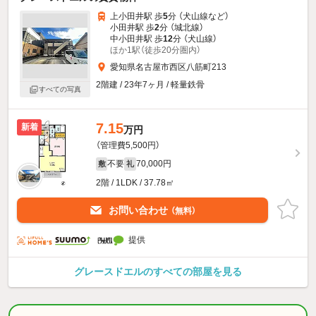
上小田井駅 歩
5
分 （犬山線
など
）
小田井駅 歩
2
分 （城北線）
中小田井駅 歩
12
分 （犬山線）
ほか1駅（徒歩20分圏内）
愛知県名古屋市西区八筋町213
2階建 / 23年7ヶ月 / 軽量鉄骨
すべての写真
7.15
新着
万円
（管理費5,500円）
不要
70,000円
敷
礼
2階 / 1LDK / 37.78㎡
お問い合わせ
（無料）
提供
グレースドエルのすべての部屋を見る