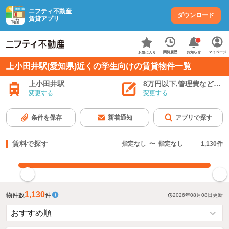
ニフティ不動産
ダウンロード
賃貸アプリ
お知らせ
閲覧履歴
マイページ
お気に入り
上小田井駅(愛知県)近くの学生向けの賃貸物件一覧
上小田井駅
8万円以下,管理費など込み
変更する
変更する
条件を保存
新着通知
アプリで探す
賃料で探す
指定なし
〜
指定なし
1,130
件
指定した賃料で絞り込む
1,130
物件数
件
2026年08月08日
更新