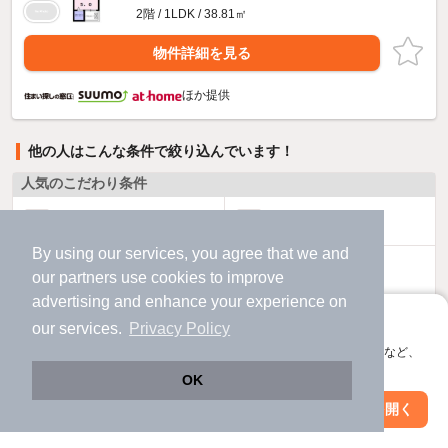
2階 / 1LDK / 38.81㎡
物件詳細を見る
ほか提供
他の人はこんな条件で絞り込んでいます！
人気のこだわり条件
バス・トイレ別
2階以上
By using our services, you agree that we and
駐車場あり
ペット相談
our
partners
use cookies to improve
advertising and enhance your experience on
洗濯機置場あり
独立洗面台
アプリに切り替えて、サクサクお部屋探し
our services.
Privacy Policy
会員登録なしですぐ使える。マップ検索やお気に入り保存など、
エアコンあり
都市ガス
アプリ限定の便利な機能が使えます！
OK
Web版で続行
アプリを開く
駅・沿線を変更
絞り込み条件を変更
温水洗浄便座
オートロック