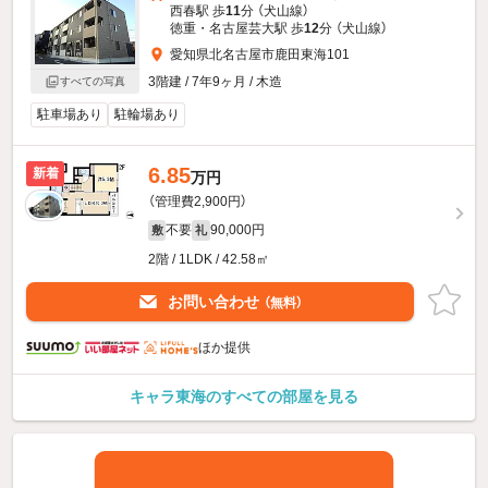
西春駅 歩
11
分 （犬山線）
徳重・名古屋芸大駅 歩
12
分 （犬山線）
愛知県北名古屋市鹿田東海101
3階建 / 7年9ヶ月 / 木造
すべての写真
駐車場あり
駐輪場あり
6.85
新着
万円
（管理費2,900円）
不要
90,000円
敷
礼
2階 / 1LDK / 42.58㎡
お問い合わせ
（無料）
ほか提供
キャラ東海のすべての部屋を見る