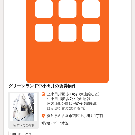
グリーンランド中小田井の賃貸物件
上小田井駅 歩
14
分 （犬山線
など
）
中小田井駅 歩
7
分 （犬山線）
庄内緑地公園駅 歩
7
分 （鶴舞線）
ほか1駅（徒歩20分圏内）
愛知県名古屋市西区上小田井1丁目
3階建 / 2年 / 木造
すべての写真
宅配ボックス