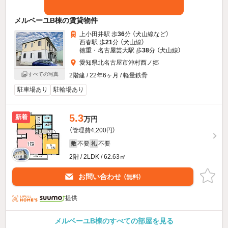
メルベーユB棟の賃貸物件
上小田井駅 歩
36
分 （犬山線
など
）
西春駅 歩
21
分 （犬山線）
徳重・名古屋芸大駅 歩
38
分 （犬山線）
愛知県北名古屋市沖村西ノ郷
すべての写真
2階建 / 22年6ヶ月 / 軽量鉄骨
駐車場あり
駐輪場あり
5.3
新着
万円
（管理費4,200円）
不要
不要
敷
礼
2階 / 2LDK / 62.63㎡
お問い合わせ
（無料）
提供
メルベーユB棟のすべての部屋を見る