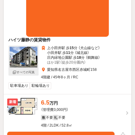
ハイツ藤静の賃貸物件
上小田井駅 歩
15
分 （犬山線
など
）
小田井駅 歩
11
分 （城北線）
庄内緑地公園駅 歩
18
分 （鶴舞線）
ほか1駅（徒歩20分圏内）
愛知県名古屋市西区赤城町158
すべての写真
4階建 / 45年8ヶ月 / RC
駐車場あり
駐輪場あり
6.5
新着
万円
（管理費3,000円）
不要
不要
敷
礼
4階 / 2LDK / 52.8㎡