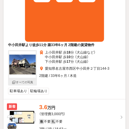
中小田井駅より徒歩11分 築33年6ヶ月 2階建の賃貸物件
上小田井駅 歩
18
分 （犬山線
など
）
中小田井駅 歩
10
分 （犬山線）
下小田井駅 歩
17
分 （犬山線）
愛知県名古屋市西区中小田井２丁目144-3
2階建 / 33年6ヶ月 / 木造
すべての写真
駐車場あり
駐輪場あり
3.6
新着
万円
（管理費3,000円）
不要
不要
敷
礼