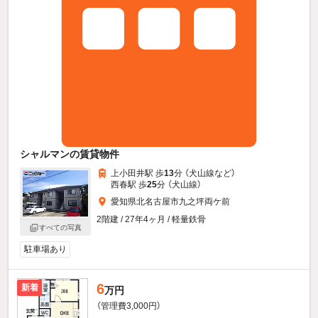
シャルマンの賃貸物件
上小田井駅 歩
13
分 （犬山線
など
）
西春駅 歩
25
分 （犬山線）
愛知県北名古屋市九之坪両ケ前
2階建 / 27年4ヶ月 / 軽量鉄骨
すべての写真
駐車場あり
6
新着
万円
（管理費3,000円）