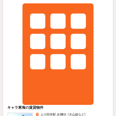
キャラ東海の賃貸物件
上小田井駅 歩
38
分 （犬山線
など
）