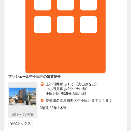
プリシェール中小田井の賃貸物件
上小田井駅 歩
13
分 （犬山線
など
）
中小田井駅 歩
9
分 （犬山線）
小田井駅 歩
18
分 （城北線）
愛知県名古屋市西区中小田井３丁目４６２
3階建 / 3年 / 木造
すべての写真
宅配ボックス