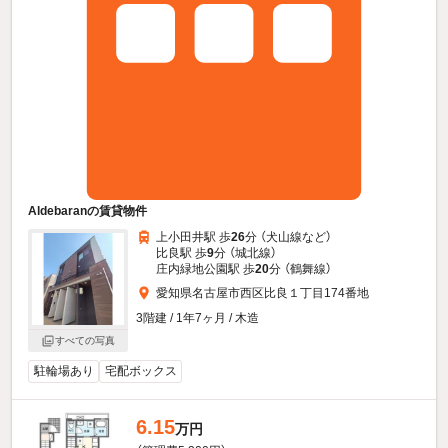
Aldebaranの賃貸物件
上小田井駅 歩
26
分 （犬山線
など
）
比良駅 歩
9
分 （城北線）
庄内緑地公園駅 歩
20
分 （鶴舞線）
愛知県名古屋市西区比良１丁目174番地
3階建 / 1年7ヶ月 / 木造
すべての写真
駐輪場あり
宅配ボックス
6.15
万円