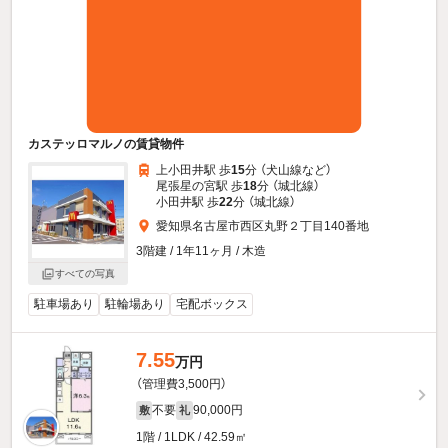
カステッロマルノの賃貸物件
上小田井駅 歩
15
分 （犬山線
など
）
尾張星の宮駅 歩
18
分 （城北線）
小田井駅 歩
22
分 （城北線）
愛知県名古屋市西区丸野２丁目140番地
3階建 / 1年11ヶ月 / 木造
すべての写真
駐車場あり
駐輪場あり
宅配ボックス
7.55
万円
（管理費3,500円）
不要
90,000円
敷
礼
1階 / 1LDK / 42.59㎡