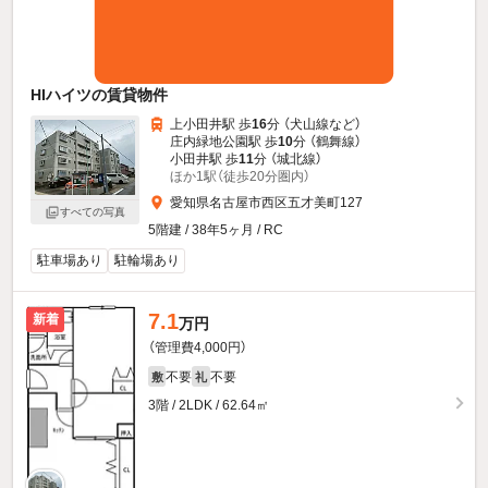
HIハイツの賃貸物件
上小田井駅 歩
16
分 （犬山線
など
）
庄内緑地公園駅 歩
10
分 （鶴舞線）
小田井駅 歩
11
分 （城北線）
ほか1駅（徒歩20分圏内）
愛知県名古屋市西区五才美町127
すべての写真
5階建 / 38年5ヶ月 / RC
駐車場あり
駐輪場あり
7.1
新着
万円
（管理費4,000円）
不要
不要
敷
礼
3階 / 2LDK / 62.64㎡