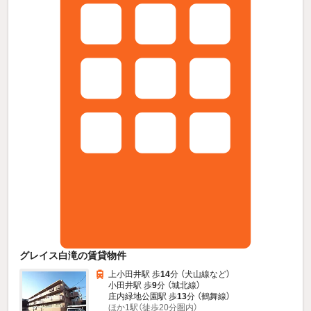
グレイス白滝の賃貸物件
上小田井駅 歩
14
分 （犬山線
など
）
小田井駅 歩
9
分 （城北線）
庄内緑地公園駅 歩
13
分 （鶴舞線）
ほか1駅（徒歩20分圏内）