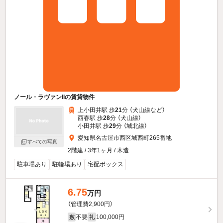
ノール・ラヴァンIIの賃貸物件
上小田井駅 歩
21
分 （犬山線
など
）
西春駅 歩
28
分 （犬山線）
小田井駅 歩
29
分 （城北線）
愛知県名古屋市西区城西町265番地
すべての写真
2階建 / 3年1ヶ月 / 木造
駐車場あり
駐輪場あり
宅配ボックス
6.75
万円
（管理費2,900円）
不要
100,000円
敷
礼