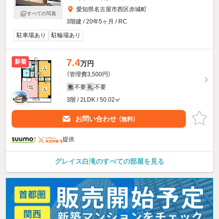
愛知県名古屋市西区赤城町
すべての写真
3階建 / 20年5ヶ月 / RC
駐車場あり
駐輪場あり
7.4
新着
万円
（管理費3,500円）
不要
不要
敷
礼
3階 / 2LDK / 50.02㎡
お問い合わせ
（無料）
提供
グレイス白滝のすべての部屋を見る