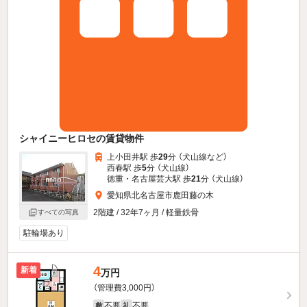
シャイニーヒロセの賃貸物件
上小田井駅 歩
29
分 （犬山線
など
）
西春駅 歩
5
分 （犬山線）
徳重・名古屋芸大駅 歩
21
分 （犬山線）
愛知県北名古屋市鹿田藤の木
2階建 / 32年7ヶ月 / 軽量鉄骨
すべての写真
駐輪場あり
4
新着
万円
（管理費3,000円）
不要
不要
敷
礼