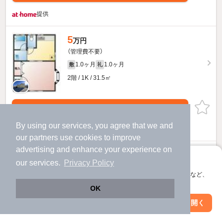
提供
5
万円
（管理費不要）
1.0ヶ月
1.0ヶ月
敷
礼
2階 / 1K / 31.5㎡
お問い合わせ
（無料）
By using our services, you agree that we and
提供
our
partners
use cookies to improve
advertising and enhance your experience on
ロカティのすべての部屋を見る
アプリに切り替えて、サクサクお部屋探し
our services.
Privacy Policy
会員登録なしですぐ使える。マップ検索やお気に入り保存など、
アプリ限定の便利な機能が使えます！
OK
Web版で続行
アプリを開く
市区町村を変更
絞り込み条件を変更