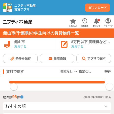
ニフティ不動産
ダウンロード
賃貸アプリ
お知らせ
閲覧履歴
マイページ
お気に入り
館山市(千葉県)の学生向けの賃貸物件一覧
館山市
8万円以下,管理費など込み
変更する
変更する
条件を保存
新着通知
アプリで探す
賃料で探す
指定なし
〜
指定なし
96
件
指定した賃料で絞り込む
96
物件数
件
2026年08月08日
更新