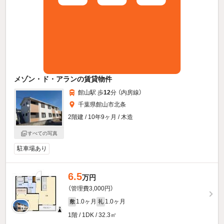
メゾン・ド・アランの賃貸物件
館山駅 歩
12
分 （内房線）
千葉県館山市北条
2階建 / 10年9ヶ月 / 木造
すべての写真
駐車場あり
6.5
万円
（管理費3,000円）
1.0ヶ月
1.0ヶ月
敷
礼
1階 / 1DK / 32.3㎡