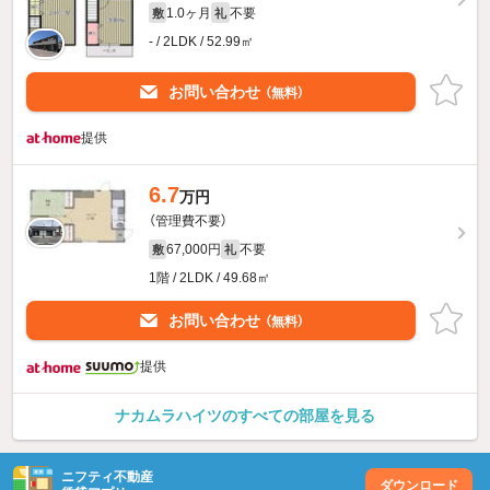
1.0ヶ月
不要
敷
礼
- / 2LDK / 52.99㎡
お問い合わせ
（無料）
提供
6.7
万円
（管理費不要）
67,000円
不要
敷
礼
1階 / 2LDK / 49.68㎡
お問い合わせ
（無料）
提供
ナカムラハイツのすべての部屋を見る
ニフティ不動産
ダウンロード