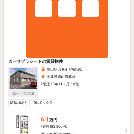
カーサプラシードの賃貸物件
館山駅 歩
6
分 （内房線）
千葉県館山市北条
2階建 / 9年11ヶ月 / 木造
すべての写真
駐輪場あり
宅配ボックス
6.1
万円
（管理費2,300円）