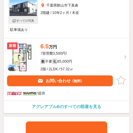
千葉県館山市下真倉
2階建 / 10年2ヶ月 / 木造
すべての写真
駐車場あり
6.5
新着
万円
（管理費3,500円）
不要
85,000円
敷
礼
2階 / 2LDK / 57.32㎡
お問い合わせ
（無料）
提供
アグレアブルBのすべての部屋を見る