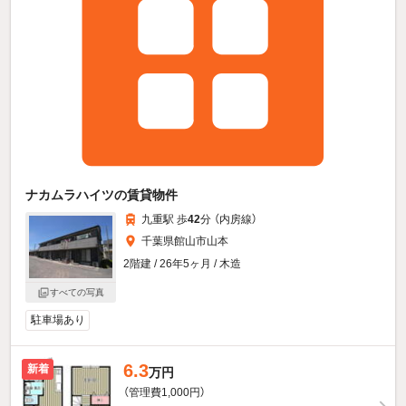
ナカムラハイツの賃貸物件
九重駅 歩
42
分 （内房線）
千葉県館山市山本
2階建 / 26年5ヶ月 / 木造
すべての写真
駐車場あり
6.3
新着
万円
（管理費1,000円）