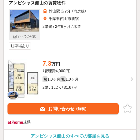
アンビシャス館山の賃貸物件
館山駅 歩
7
分 （内房線）
千葉県館山市新宿
2階建 / 2年6ヶ月 / 木造
すべての写真
駐車場あり
7.3
万円
（管理費4,000円）
1.0ヶ月
1.0ヶ月
敷
礼
2階 / 1LDK / 31.67㎡
お問い合わせ
（無料）
提供
アンビシャス館山のすべての部屋を見る