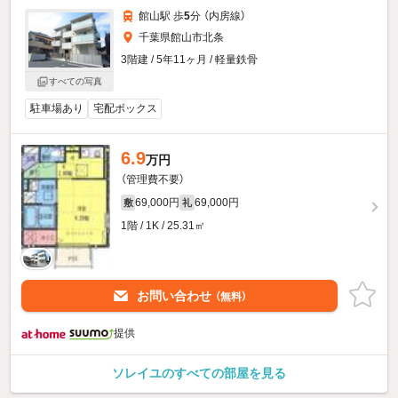
館山駅 歩
5
分 （内房線）
千葉県館山市北条
3階建 / 5年11ヶ月 / 軽量鉄骨
すべての写真
駐車場あり
宅配ボックス
6.9
万円
（管理費不要）
69,000円
69,000円
敷
礼
1階 / 1K / 25.31㎡
お問い合わせ
（無料）
提供
ソレイユのすべての部屋を見る