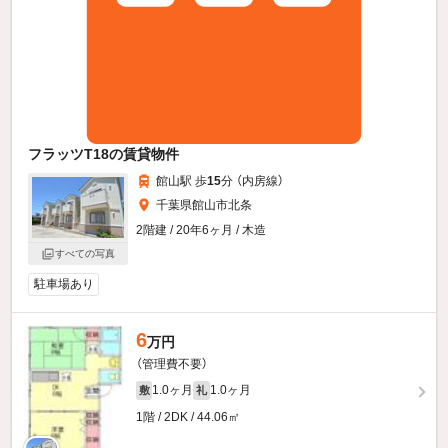
フラッツT18の賃貸物件
館山駅 歩
15
分 （内房線）
千葉県館山市北条
2階建 / 20年6ヶ月 / 木造
すべての写真
駐車場あり
6
万円
（管理費不要）
1.0ヶ月
1.0ヶ月
敷
礼
1階 / 2DK / 44.06㎡