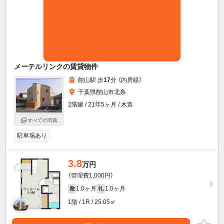
メーテルリンクの賃貸物件
館山駅 歩
17
分 （内房線）
千葉県館山市北条
2階建 / 21年5ヶ月 / 木造
すべての写真
駐車場あり
3.8
万円
（管理費1,000円）
1.0ヶ月
1.0ヶ月
敷
礼
1階 / 1R / 25.05㎡