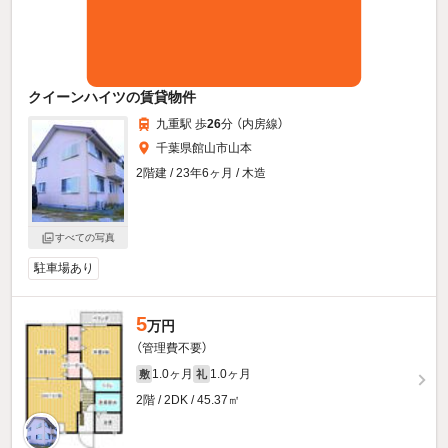
クイーンハイツの賃貸物件
九重駅 歩
26
分 （内房線）
千葉県館山市山本
2階建 / 23年6ヶ月 / 木造
すべての写真
駐車場あり
5
万円
（管理費不要）
1.0ヶ月
1.0ヶ月
敷
礼
2階 / 2DK / 45.37㎡