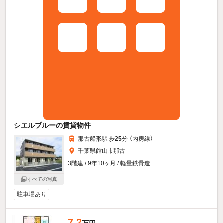
シエルブルーの賃貸物件
那古船形駅 歩
25
分 （内房線）
千葉県館山市那古
3階建 / 9年10ヶ月 / 軽量鉄骨造
すべての写真
駐車場あり
7.2