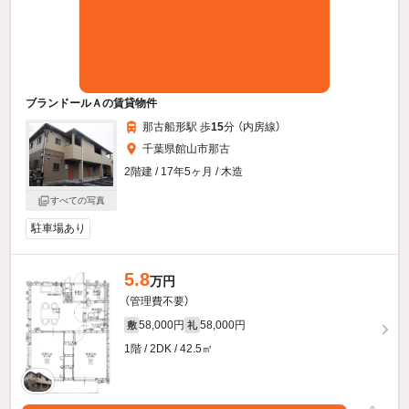
ブランドールＡの賃貸物件
那古船形駅 歩
15
分 （内房線）
千葉県館山市那古
2階建 / 17年5ヶ月 / 木造
すべての写真
駐車場あり
5.8
万円
（管理費不要）
58,000円
58,000円
敷
礼
1階 / 2DK / 42.5㎡