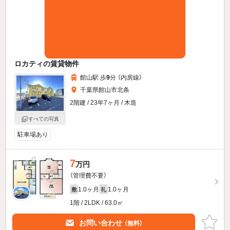
ロカティの賃貸物件
館山駅 歩
9
分 （内房線）
千葉県館山市北条
2階建 / 23年7ヶ月 / 木造
すべての写真
駐車場あり
7
万円
（管理費不要）
1.0ヶ月
1.0ヶ月
敷
礼
1階 / 2LDK / 63.0㎡
お問い合わせ
（無料）