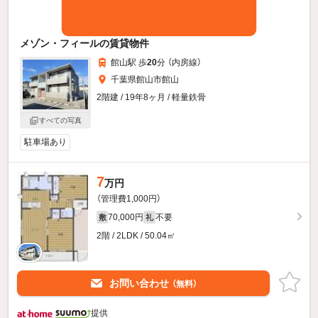
メゾン・フィールの賃貸物件
館山駅 歩
20
分 （内房線）
千葉県館山市館山
2階建 / 19年8ヶ月 / 軽量鉄骨
すべての写真
駐車場あり
7
万円
（管理費1,000円）
70,000円
不要
敷
礼
2階 / 2LDK / 50.04㎡
お問い合わせ
（無料）
提供