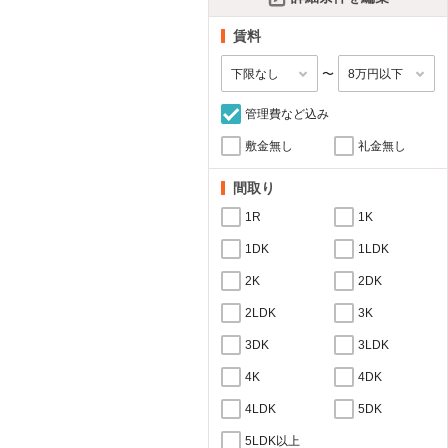
賃料
〜
管理費など込み
敷金無し
礼金無し
間取り
1R
1K
1DK
1LDK
2K
2DK
2LDK
3K
3DK
3LDK
4K
4DK
4LDK
5DK
5LDK以上