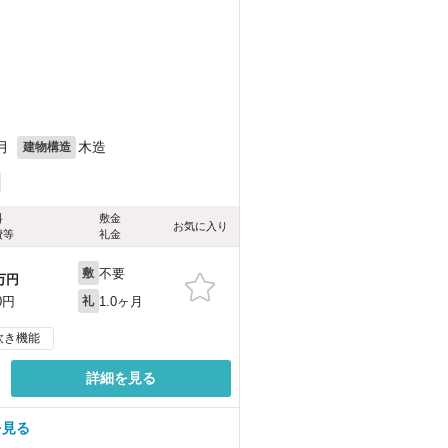
月
木造
建物構造
料
敷金
お気に入り
費等
礼金
不要
敷
万円
1.0ヶ月
0円
礼
炊き機能
詳細を見る
を見る