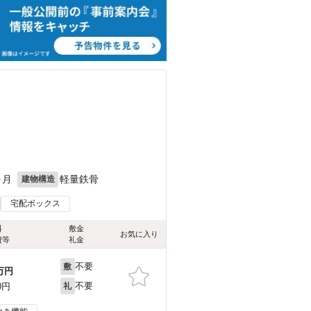
ヶ月
軽量鉄骨
建物構造
宅配ボックス
料
敷金
お気に入り
費等
礼金
不要
敷
万円
不要
0円
礼