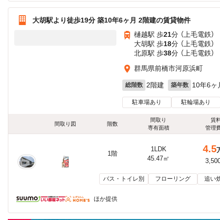
大胡駅より徒歩19分 築10年6ヶ月 2階建の賃貸物件
樋越駅 歩
21
分 （上毛電鉄）
大胡駅 歩
18
分 （上毛電鉄）
北原駅 歩
38
分 （上毛電鉄）
群馬県前橋市河原浜町
2階建
10年6ヶ
総階数
築年数
駐車場あり
駐輪場あり
間取り
賃
間取り図
階数
専有面積
管理
4.5
1LDK
1階
45.47㎡
3,50
バス・トイレ別
フローリング
追い
ほか提供