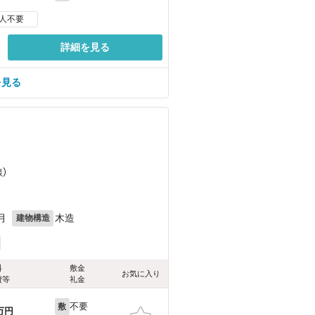
人不要
詳細を見る
を見る
線）
月
木造
建物構造
料
敷金
お気に入り
費等
礼金
不要
敷
万円