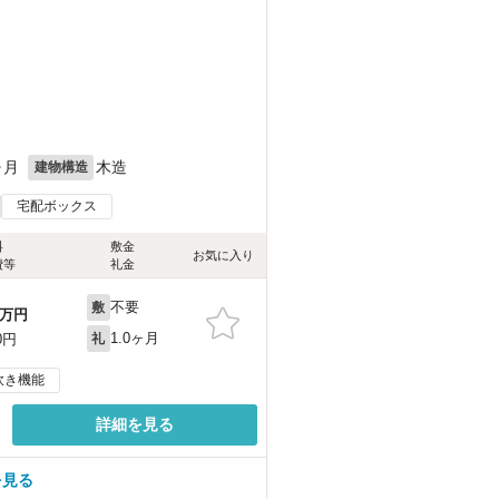
ヶ月
木造
建物構造
宅配ボックス
料
敷金
お気に入り
費等
礼金
不要
敷
万円
1.0ヶ月
0円
礼
炊き機能
詳細を見る
を見る