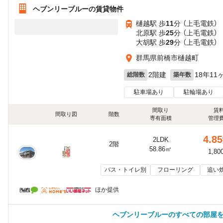
ヘブンリーブルーの賃貸物件
樋越駅 歩
11
分 （上毛電鉄）
北原駅 歩
25
分 （上毛電鉄）
大胡駅 歩
29
分 （上毛電鉄）
群馬県前橋市樋越町
2階建
18年11
総階数
築年数
駐車場あり
駐輪場あり
間取り
賃
間取り図
階数
専有面積
管理
4.85
2LDK
2階
58.86㎡
1,80
バス・トイレ別
フローリング
追い
ほか提供
ヘブンリーブルーのすべての部屋