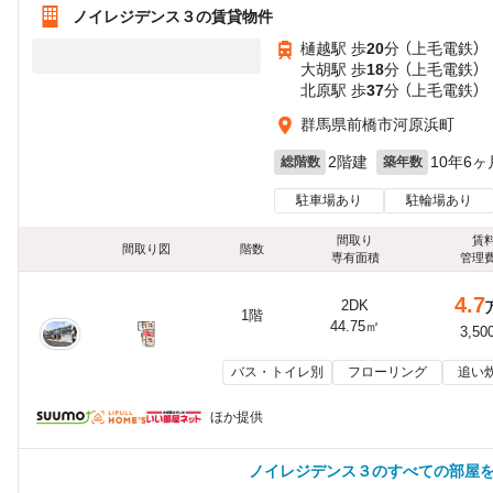
ノイレジデンス３の賃貸物件
樋越駅 歩
20
分 （上毛電鉄）
大胡駅 歩
18
分 （上毛電鉄）
北原駅 歩
37
分 （上毛電鉄）
群馬県前橋市河原浜町
2階建
10年6ヶ
総階数
築年数
駐車場あり
駐輪場あり
間取り
賃
間取り図
階数
専有面積
管理
4.7
2DK
1階
44.75㎡
3,50
バス・トイレ別
フローリング
追い
ほか提供
ノイレジデンス３のすべての部屋