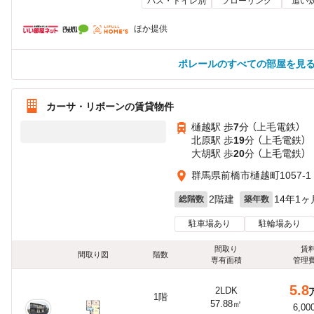
バス・トイレ別
フローリング
追い
ほか提供
ポレールのすべての部屋を見
カーサ・リボーンの賃貸物件
樋越駅 歩
7
分 （上毛電鉄）
北原駅 歩
19
分 （上毛電鉄）
大胡駅 歩
20
分 （上毛電鉄）
群馬県前橋市樋越町1057-1
2階建
14年1ヶ
総階数
築年数
駐車場あり
駐輪場あり
間取り
賃
間取り図
階数
専有面積
管理
5.8
2LDK
1階
57.88㎡
6,00