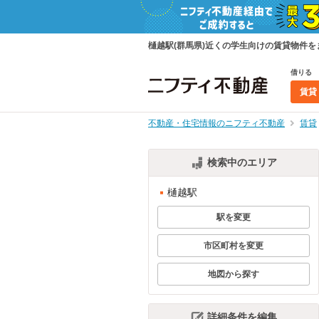
樋越駅(群馬県)近くの学生向けの賃貸物件
借りる
賃貸
不動産・住宅情報のニフティ不動産
賃貸
検索中のエリア
樋越駅
駅を変更
市区町村を変更
地図から探す
詳細条件を編集