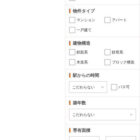
物件タイプ
マンション
アパート
一戸建て
建物構造
鉄筋系
鉄骨系
木造系
ブロック構造
駅からの時間
バス可
築年数
専有面積