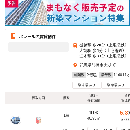
ポレールの賃貸物件
樋越駅 歩
20
分 （上毛電鉄）
大胡駅 歩
4
分 （上毛電鉄）
江木駅 歩
33
分 （上毛電鉄）
群馬県前橋市大胡町
2階建
11年11
総階数
築年数
駐車場あり
駐輪場あり
間取り
賃
間取り図
階数
専有面積
管理
5.3
1LDK
1階
40.95㎡
5,00