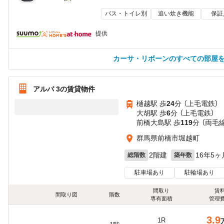
バス・トイレ別
追い炊き機能
保証
提供
カーサ・リボーンのすべての部屋
アルバ 3の賃貸物件
樋越駅 歩
24
分 （上毛電鉄）
大胡駅 歩
6
分 （上毛電鉄）
前橋大島駅 歩
119
分 （両毛
群馬県前橋市堀越町
2階建
16年5ヶ
総階数
築年数
駐車場あり
駐輪場あり
間取り
賃
間取り図
階数
専有面積
管理
3.9
1R