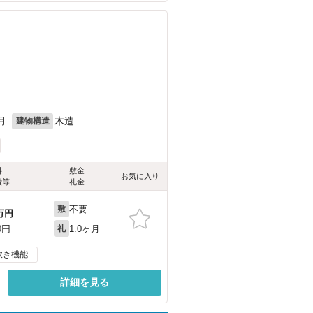
月
木造
建物構造
料
敷金
お気に入り
費等
礼金
不要
敷
万円
1.0ヶ月
0円
礼
炊き機能
詳細を見る