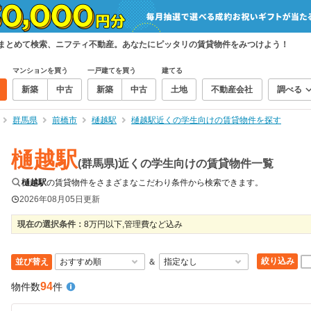
をまとめて検索、ニフティ不動産。あなたにピッタリの賃貸物件をみつけよう！
マンションを買う
一戸建てを買う
建てる
新築
中古
新築
中古
土地
不動産会社
調べる
群馬県
前橋市
樋越駅
樋越駅近くの学生向けの賃貸物件を探す
樋越駅
(群馬県)近くの学生向けの賃貸物件一覧
樋越駅
の賃貸物件をさまざまなこだわり条件から検索できます。
2026年08月05日
更新
現在の選択条件：
8万円以下,管理費など込み
絞り込み
並び替え
＆
94
物件数
件