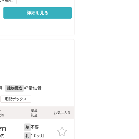
炊き機能
詳細を見る
る
月
軽量鉄骨
建物構造
宅配ボックス
料
敷金
お気に入り
費等
礼金
不要
敷
万円
1.0ヶ月
0円
礼