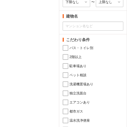
〜
建物名
こだわり条件
バス・トイレ別
2階以上
駐車場あり
ペット相談
洗濯機置場あり
独立洗面台
エアコンあり
都市ガス
温水洗浄便座