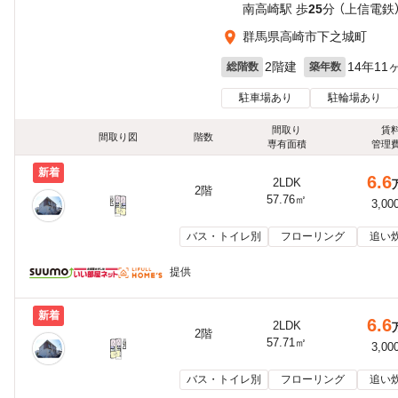
南高崎駅 歩
25
分 （上信電鉄
群馬県高崎市下之城町
2階建
14年11
総階数
築年数
駐車場あり
駐輪場あり
間取り
賃
間取り図
階数
専有面積
管理
新着
6.6
2LDK
2階
57.76㎡
3,00
バス・トイレ別
フローリング
追い
提供
新着
6.6
2LDK
2階
57.71㎡
3,00
バス・トイレ別
フローリング
追い