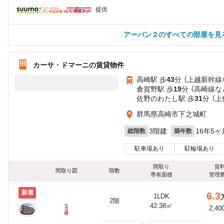
提供
アーバン２のすべての部屋を見
カーサ・ドマーニの賃貸物件
高崎駅 歩
43
分 （上越新幹線
倉賀野駅 歩
19
分 （高崎線
な
佐野のわたし駅 歩
31
分 （
群馬県高崎市下之城町
3階建
16年5ヶ
総階数
築年数
駐車場あり
駐輪場あり
間取り
賃
間取り図
階数
専有面積
管理
新着
6.3
1LDK
2階
42.38㎡
2,40