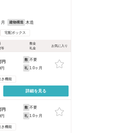
）
ヶ月
木造
建物構造
宅配ボックス
料
敷金
お気に入り
費等
礼金
不要
敷
万円
1.0ヶ月
0円
礼
炊き機能
詳細を見る
不要
敷
万円
1.0ヶ月
0円
礼
炊き機能