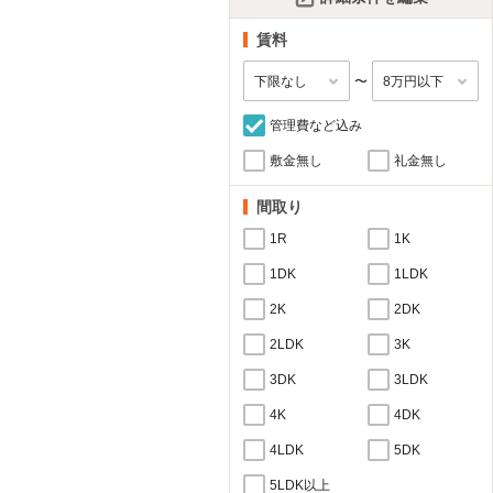
賃料
〜
管理費など込み
敷金無し
礼金無し
間取り
1R
1K
1DK
1LDK
2K
2DK
2LDK
3K
3DK
3LDK
4K
4DK
4LDK
5DK
5LDK以上