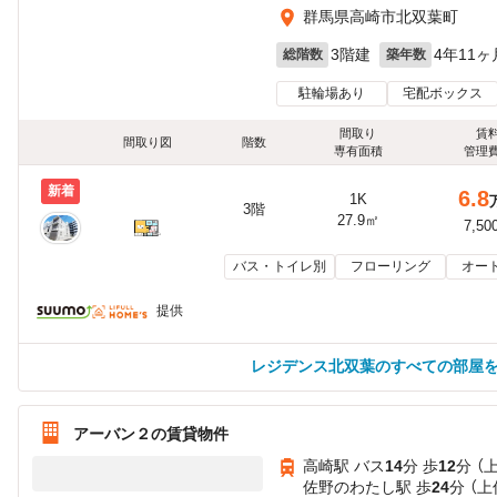
群馬県高崎市北双葉町
3階建
4年11ヶ
総階数
築年数
駐輪場あり
宅配ボックス
間取り
賃
間取り図
階数
専有面積
管理
新着
6.8
1K
3階
27.9㎡
7,50
バス・トイレ別
フローリング
オー
提供
レジデンス北双葉のすべての部屋
アーバン２の賃貸物件
高崎駅 バス
14
分 歩
12
分 （
佐野のわたし駅 歩
24
分 （