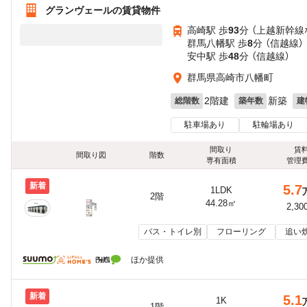
グランヴェールの賃貸物件
高崎駅 歩
93
分 （上越新幹線
群馬八幡駅 歩
8
分 （信越線）
安中駅 歩
48
分 （信越線）
群馬県高崎市八幡町
2階建
新築
総階数
築年数
建
駐車場あり
駐輪場あり
間取り
賃
間取り図
階数
専有面積
管理
新着
5.7
1LDK
2階
44.28㎡
2,30
バス・トイレ別
フローリング
追い
ほか提供
新着
5.1
1K
1階