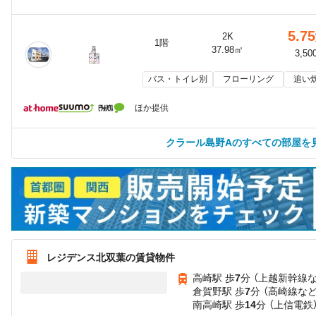
5.75
2K
1階
37.98㎡
3,50
バス・トイレ別
フローリング
追い
ほか提供
クラール島野Aのすべての部屋を
レジデンス北双葉の賃貸物件
高崎駅 歩
7
分 （上越新幹線
倉賀野駅 歩
7
分 （高崎線
な
南高崎駅 歩
14
分 （上信電鉄