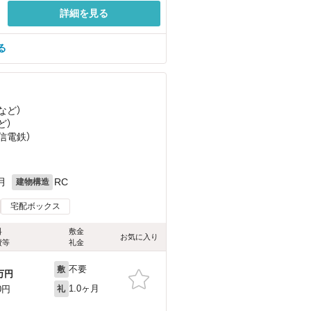
詳細を見る
る
など
）
ど
）
上信電鉄）
月
RC
建物構造
宅配ボックス
料
敷金
お気に入り
費等
礼金
不要
敷
万円
1.0ヶ月
0円
礼