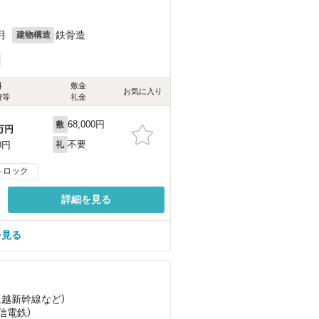
月
鉄骨造
建物構造
料
敷金
お気に入り
費等
礼金
68,000円
敷
万円
不要
0円
礼
トロック
詳細を見る
を見る
上越新幹線
など
）
上信電鉄）