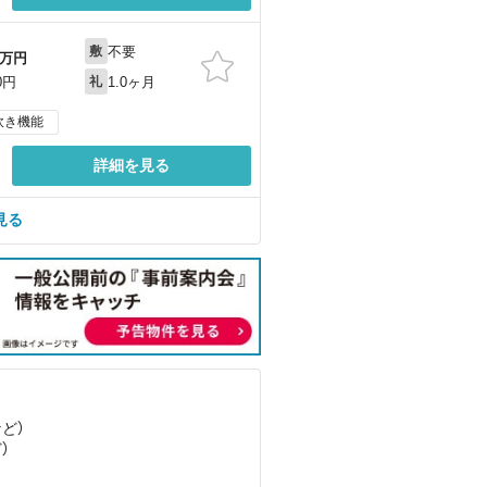
不要
敷
万円
1.0ヶ月
0円
礼
炊き機能
詳細を見る
見る
など
）
ど
）
）