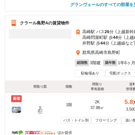
グランヴェールのすべての部屋を
クラール島野Aの賃貸物件
高崎駅 バス
26
分 （上越新幹
高崎問屋町駅 歩
44
分 （上越
井野駅 歩
44
分 （上越線
など
群馬県高崎市島野町
3階建
1年6ヶ
総階数
築年数
駐輪場あり
宅配ボックス
間取り
賃
間取り図
階数
専有面積
管理
新着
5.8
2K
1階
37.98㎡
3,50
バス・トイレ別
フローリング
追い
ほか提供