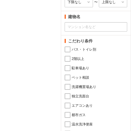
〜
建物名
こだわり条件
バス・トイレ別
2階以上
駐車場あり
ペット相談
洗濯機置場あり
独立洗面台
エアコンあり
都市ガス
温水洗浄便座