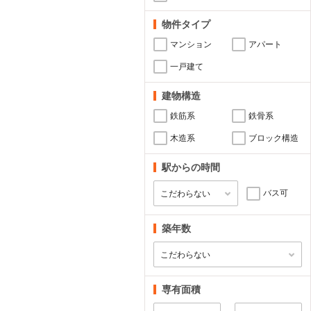
物件タイプ
マンション
アパート
一戸建て
建物構造
鉄筋系
鉄骨系
木造系
ブロック構造
駅からの時間
バス可
築年数
専有面積