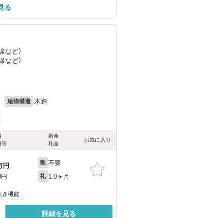
見る
線
など
）
線
など
）
）
月
木造
建物構造
料
敷金
お気に入り
費等
礼金
不要
敷
万円
1.0ヶ月
0円
礼
炊き機能
詳細を見る