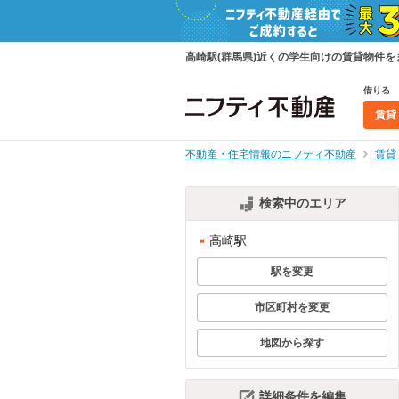
高崎駅(群馬県)近くの学生向けの賃貸物件
借りる
賃貸
不動産・住宅情報のニフティ不動産
賃貸
検索中のエリア
高崎駅
駅を変更
市区町村を変更
地図から探す
詳細条件を編集