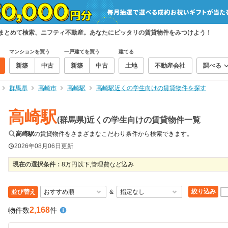
をまとめて検索、ニフティ不動産。あなたにピッタリの賃貸物件をみつけよう！
マンションを買う
一戸建てを買う
建てる
新築
中古
新築
中古
土地
不動産会社
調べる
群馬県
高崎市
高崎駅
高崎駅近くの学生向けの賃貸物件を探す
高崎駅
(群馬県)近くの学生向けの賃貸物件一覧
高崎駅
の賃貸物件をさまざまなこだわり条件から検索できます。
2026年08月06日
更新
現在の選択条件：
8万円以下,管理費など込み
絞り込み
並び替え
＆
2,168
物件数
件