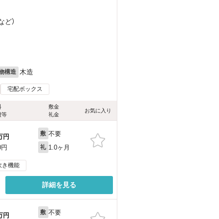
など
）
木造
物構造
宅配ボックス
料
敷金
お気に入り
費等
礼金
不要
敷
万円
1.0ヶ月
0円
礼
炊き機能
詳細を見る
不要
敷
万円