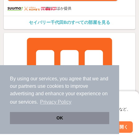
ほか提供
セイバリー千代田Bのすべての部屋を見る
By using our services, you agree that we and
our
partners
use cookies to improve
advertising and enhance your experience on
アプリに切り替えて、サクサクお部屋探し
our services.
Privacy Policy
会員登録なしですぐ使える。マップ検索やお気に入り保存など、
アプリ限定の便利な機能が使えます！
OK
Web版で続行
アプリを開く
市区町村を変更
絞り込み条件を変更