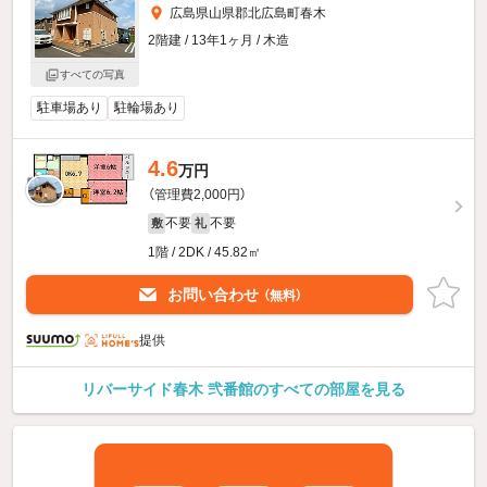
広島県山県郡北広島町春木
2階建 / 13年1ヶ月 / 木造
すべての写真
駐車場あり
駐輪場あり
4.6
万円
（管理費2,000円）
不要
不要
敷
礼
1階 / 2DK / 45.82㎡
お問い合わせ
（無料）
提供
リバーサイド春木 弐番館のすべての部屋を見る