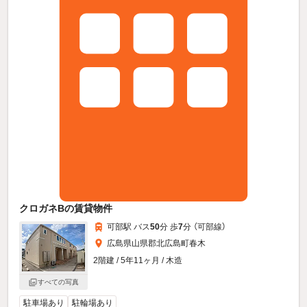
クロガネBの賃貸物件
可部駅 バス
50
分 歩
7
分 （可部線）
広島県山県郡北広島町春木
2階建 / 5年11ヶ月 / 木造
すべての写真
駐車場あり
駐輪場あり