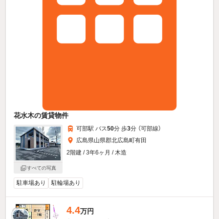
花水木の賃貸物件
可部駅 バス
50
分 歩
3
分 （可部線）
広島県山県郡北広島町有田
2階建 / 3年6ヶ月 / 木造
すべての写真
駐車場あり
駐輪場あり
4.4
万円