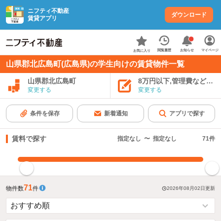
ニフティ不動産
ダウンロード
賃貸アプリ
お知らせ
閲覧履歴
マイページ
お気に入り
山県郡北広島町(広島県)の学生向けの賃貸物件一覧
山県郡北広島町
8万円以下,管理費など込み
変更する
変更する
条件を保存
新着通知
アプリで探す
賃料で探す
指定なし
〜
指定なし
71
件
指定した賃料で絞り込む
71
物件数
件
2026年08月02日
更新