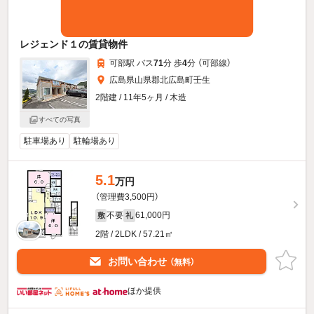
レジェンド１の賃貸物件
可部駅 バス
71
分 歩
4
分 （可部線）
広島県山県郡北広島町壬生
2階建 / 11年5ヶ月 / 木造
すべての写真
駐車場あり
駐輪場あり
5.1
万円
（管理費3,500円）
不要
61,000円
敷
礼
2階 / 2LDK / 57.21㎡
お問い合わせ
（無料）
ほか提供