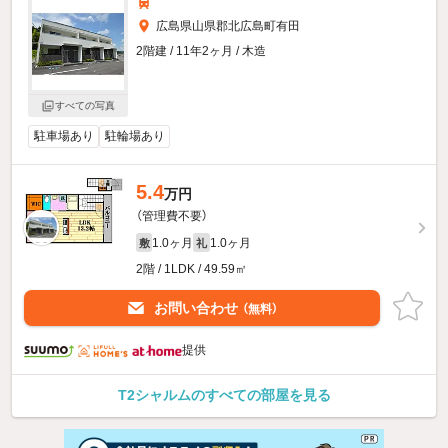
広島県山県郡北広島町有田
2階建 / 11年2ヶ月 / 木造
すべての写真
駐車場あり
駐輪場あり
5.4
万円
（管理費不要）
1.0ヶ月
1.0ヶ月
敷
礼
2階 / 1LDK / 49.59㎡
お問い合わせ
（無料）
提供
T2シャルムのすべての部屋を見る