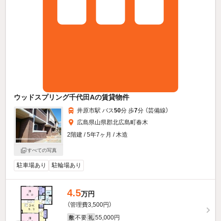
ウッドスプリング千代田Aの賃貸物件
井原市駅 バス
50
分 歩
7
分 （芸備線）
広島県山県郡北広島町春木
2階建 / 5年7ヶ月 / 木造
すべての写真
駐車場あり
駐輪場あり
4.5
万円
（管理費3,500円）
不要
55,000円
敷
礼