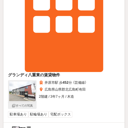
グランディ八重東の賃貸物件
井原市駅 歩
452
分 （芸備線）
広島県山県郡北広島町有田
2階建 / 3年7ヶ月 / 木造
すべての写真
駐車場あり
駐輪場あり
宅配ボックス