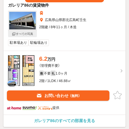
ガレリア86の賃貸物件
広島県山県郡北広島町壬生
2階建 / 8年11ヶ月 / 木造
すべての写真
駐車場あり
駐輪場あり
6.2
万円
（管理費不要）
不要
1.0ヶ月
敷
礼
2階 / 1LDK / 46.88㎡
お問い合わせ
（無料）
提供
ガレリア86のすべての部屋を見る