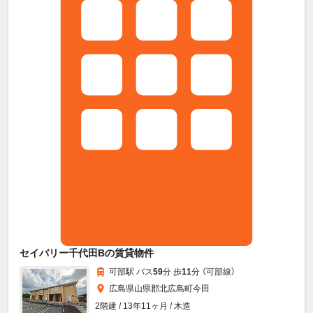
セイバリー千代田Bの賃貸物件
可部駅 バス
59
分 歩
11
分 （可部線）
広島県山県郡北広島町今田
2階建 / 13年11ヶ月 / 木造