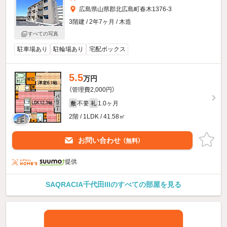
広島県山県郡北広島町春木1376-3
3階建 / 2年7ヶ月 / 木造
すべての写真
駐車場あり
駐輪場あり
宅配ボックス
5.5
万円
（管理費2,000円）
不要
1.0ヶ月
敷
礼
2階 / 1LDK / 41.58㎡
お問い合わせ
（無料）
提供
SAQRACIA千代田IIIのすべての部屋を見る