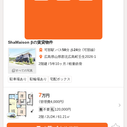
ShaMaison βの賃貸物件
可部駅 バス
58
分 歩
24
分 （可部線）
広島県山県郡北広島町壬生2026-1
2階建 / 5年10ヶ月 / 軽量鉄骨
すべての写真
駐車場あり
駐輪場あり
宅配ボックス
7
万円
（管理費4,000円）
不要
120,000円
敷
礼
2階 / 2LDK / 61.21㎡