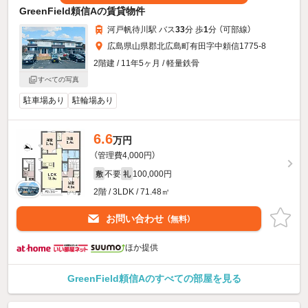
GreenField頼信Aの賃貸物件
河戸帆待川駅 バス
33
分 歩
1
分 （可部線）
広島県山県郡北広島町有田字中頼信1775-8
2階建 / 11年5ヶ月 / 軽量鉄骨
すべての写真
駐車場あり
駐輪場あり
6.6
万円
（管理費4,000円）
不要
100,000円
敷
礼
2階 / 3LDK / 71.48㎡
お問い合わせ
（無料）
ほか提供
GreenField頼信Aのすべての部屋を見る