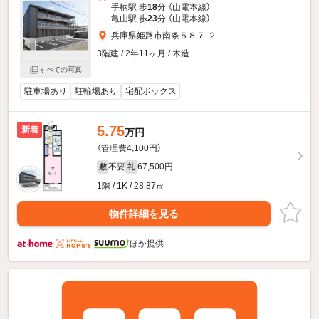
手柄駅 歩
18
分 （山電本線）
亀山駅 歩
23
分 （山電本線）
兵庫県姫路市南条５８７-２
3階建 / 2年11ヶ月 / 木造
すべての写真
駐車場あり
駐輪場あり
宅配ボックス
5.75
新着
万円
（管理費4,100円）
不要
67,500円
敷
礼
1階 / 1K / 28.87㎡
物件詳細を見る
ほか提供