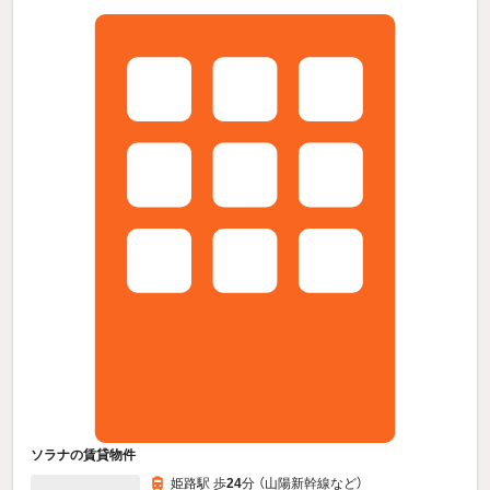
ソラナの賃貸物件
姫路駅 歩
24
分 （山陽新幹線
など
）