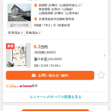
姫路駅 歩
38
分 （山陽新幹線
など
）
東姫路駅 歩
31
分 （山陽線）
山陽姫路駅 歩
38
分 （山電本線）
兵庫県姫路市四郷町東阿保
2階建 / 7年2ヶ月 / 軽量鉄骨
すべての写真
駐車場あり
駐輪場あり
6.3
新着
万円
（管理費5,900円）
不要
150,000円
敷
礼
2階 / 2LDK / 54.69㎡
お問い合わせ
（無料）
提供
ルミナーレのすべての部屋を見る