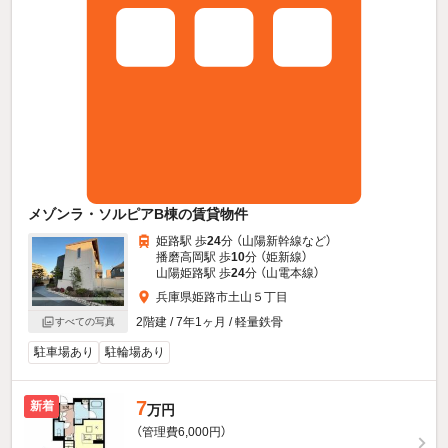
メゾンラ・ソルピアB棟の賃貸物件
姫路駅 歩
24
分 （山陽新幹線
など
）
播磨高岡駅 歩
10
分 （姫新線）
山陽姫路駅 歩
24
分 （山電本線）
兵庫県姫路市土山５丁目
2階建 / 7年1ヶ月 / 軽量鉄骨
すべての写真
駐車場あり
駐輪場あり
7
新着
万円
（管理費6,000円）