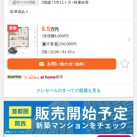
2階建 / 5年11ヶ月 / 軽量鉄骨
すべての写真
駐車場あり
6.5
新着
万円
（管理費6,000円）
不要
150,000円
敷
礼
2階 / 2LDK / 61.62㎡
お問い合わせ
（無料）
提供
クレセールのすべての部屋を見る