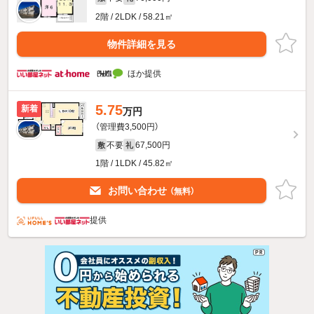
2階 / 2LDK / 58.21㎡
物件詳細を見る
ほか提供
5.75
新着
万円
（管理費3,500円）
不要
67,500円
敷
礼
1階 / 1LDK / 45.82㎡
お問い合わせ
（無料）
提供