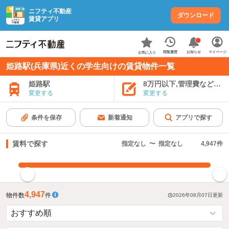
ニフティ不動産
ダウンロード
賃貸アプリ
お知らせ
閲覧履歴
マイページ
お気に入り
姫路駅(兵庫県)近くの学生向けの賃貸物件一覧
姫路駅
8万円以下,管理費など込み
変更する
変更する
条件を保存
新着通知
アプリで探す
賃料で探す
指定なし
〜
指定なし
4,947
件
指定した賃料で絞り込む
4,947
物件数
件
2026年08月07日
更新