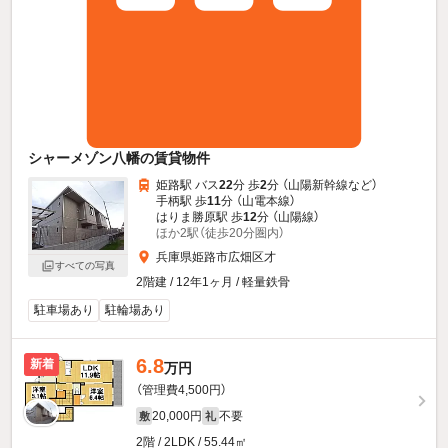
シャーメゾン八幡の賃貸物件
姫路駅 バス
22
分 歩
2
分 （山陽新幹線
など
）
手柄駅 歩
11
分 （山電本線）
はりま勝原駅 歩
12
分 （山陽線）
ほか2駅（徒歩20分圏内）
兵庫県姫路市広畑区才
すべての写真
2階建 / 12年1ヶ月 / 軽量鉄骨
駐車場あり
駐輪場あり
6.8
新着
万円
（管理費4,500円）
20,000円
不要
敷
礼
2階 / 2LDK / 55.44㎡