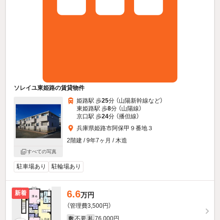
ソレイユ東姫路の賃貸物件
姫路駅 歩
25
分 （山陽新幹線
など
）
東姫路駅 歩
8
分 （山陽線）
京口駅 歩
24
分 （播但線）
兵庫県姫路市阿保甲９番地３
2階建 / 9年7ヶ月 / 木造
すべての写真
駐車場あり
駐輪場あり
6.6
新着
万円
（管理費3,500円）
不要
76,000円
敷
礼