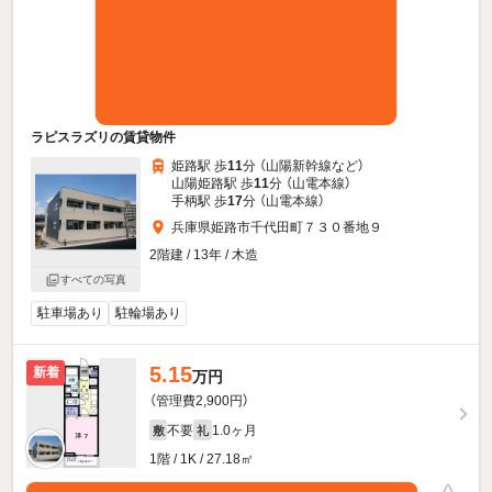
ラピスラズリの賃貸物件
姫路駅 歩
11
分 （山陽新幹線
など
）
山陽姫路駅 歩
11
分 （山電本線）
手柄駅 歩
17
分 （山電本線）
兵庫県姫路市千代田町７３０番地９
2階建 / 13年 / 木造
すべての写真
駐車場あり
駐輪場あり
5.15
新着
万円
（管理費2,900円）
不要
1.0ヶ月
敷
礼
1階 / 1K / 27.18㎡