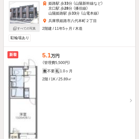
姫路駅 歩
33
分 （山陽新幹線
など
）
京口駅 歩
28
分 （播但線）
山陽姫路駅 歩
33
分 （山電本線）
兵庫県姫路市八代本町２丁目
2階建 / 11年5ヶ月 / 木造
すべての写真
駐輪場あり
5.1
新着
万円
（管理費5,500円）
不要
1.0ヶ月
敷
礼
2階 / 1K / 25.89㎡