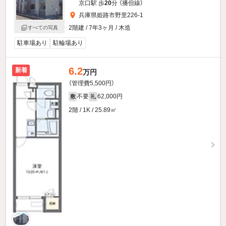
京口駅 歩
20
分 （播但線）
兵庫県姫路市野里226-1
2階建 / 7年3ヶ月 / 木造
すべての写真
駐車場あり
駐輪場あり
6.2
新着
万円
（管理費5,500円）
不要
62,000円
敷
礼
2階 / 1K / 25.89㎡