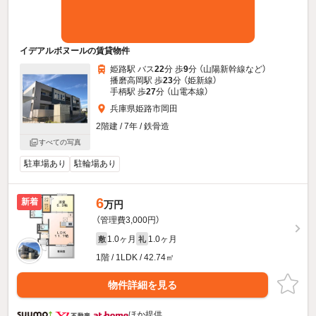
イデアルボヌールの賃貸物件
姫路駅 バス
22
分 歩
9
分 （山陽新幹線
など
）
播磨高岡駅 歩
23
分 （姫新線）
手柄駅 歩
27
分 （山電本線）
兵庫県姫路市岡田
2階建 / 7年 / 鉄骨造
すべての写真
駐車場あり
駐輪場あり
6
新着
万円
（管理費3,000円）
1.0ヶ月
1.0ヶ月
敷
礼
1階 / 1LDK / 42.74㎡
物件詳細を見る
ほか提供