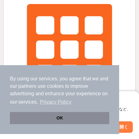
By using our services, you agree that we and
our
partners
use cookies to improve
advertising and enhance your experience on
アプリに切り替えて、サクサクお部屋探し
our services.
Privacy Policy
会員登録なしですぐ使える。マップ検索やお気に入り保存など、
アプリ限定の便利な機能が使えます！
OK
Web版で続行
アプリを開く
駅・沿線を変更
絞り込み条件を変更
モンシェリー御立Ａの賃貸物件
姫路駅 バス
21
分 （山陽新幹線
など
）