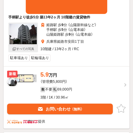
手柄駅より徒歩5分 築13年2ヶ月 10階建の賃貸物件
姫路駅 歩
9
分 （山陽新幹線
など
）
手柄駅 歩
5
分 （山電本線）
山陽姫路駅 歩
9
分 （山電本線）
兵庫県姫路市安田1丁目
10階建 / 13年2ヶ月 / RC
すべての写真
駐車場あり
駐輪場あり
5.9
新着
万円
（管理費5,800円）
不要
69,000円
敷
礼
3階 / 1K / 30.96㎡
お問い合わせ
（無料）
提供