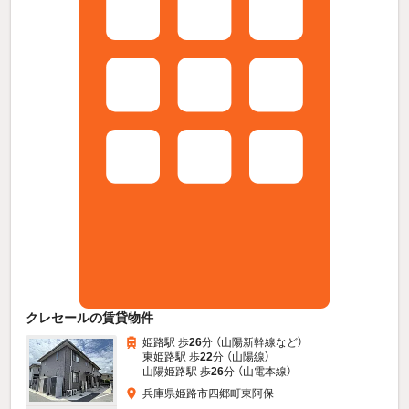
クレセールの賃貸物件
姫路駅 歩
26
分 （山陽新幹線
など
）
東姫路駅 歩
22
分 （山陽線）
山陽姫路駅 歩
26
分 （山電本線）
兵庫県姫路市四郷町東阿保