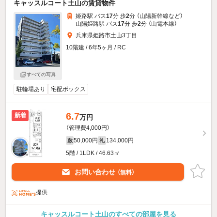
キャッスルコート土山の賃貸物件
姫路駅 バス
17
分 歩
2
分 （山陽新幹線
など
）
山陽姫路駅 バス
17
分 歩
2
分 （山電本線）
兵庫県姫路市土山3丁目
10階建 / 6年5ヶ月 / RC
すべての写真
駐輪場あり
宅配ボックス
6.7
新着
万円
（管理費4,000円）
50,000円
134,000円
敷
礼
5階 / 1LDK / 46.63㎡
お問い合わせ
（無料）
提供
キャッスルコート土山のすべての部屋を見る