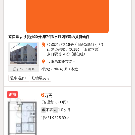
京口駅より徒歩20分 築7年3ヶ月 2階建の賃貸物件
姫路駅 バス
18
分 （山陽新幹線
など
）
山陽姫路駅 バス
18
分 （山電本線）
京口駅 歩
20
分 （播但線）
兵庫県姫路市野里
2階建 / 7年3ヶ月 / 木造
すべての写真
駐車場あり
駐輪場あり
6
新着
万円
（管理費5,500円）
不要
1.0ヶ月
敷
礼
1階 / 1K / 25.89㎡