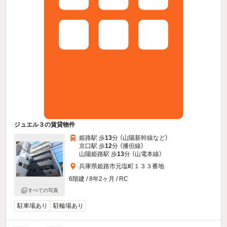
ジュエル３の賃貸物件
姫路駅 歩
13
分 （山陽新幹線
など
）
京口駅 歩
12
分 （播但線）
山陽姫路駅 歩
13
分 （山電本線）
兵庫県姫路市元塩町１３３番地
6階建 / 8年2ヶ月 / RC
すべての写真
駐車場あり
駐輪場あり