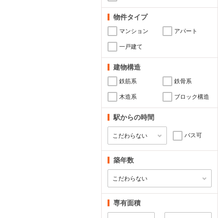
物件タイプ
マンション
アパート
一戸建て
建物構造
鉄筋系
鉄骨系
木造系
ブロック構造
駅からの時間
バス可
築年数
専有面積