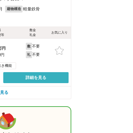
月
軽量鉄骨
建物構造
料
敷金
お気に入り
費等
礼金
不要
敷
万円
不要
0円
礼
炊き機能
詳細を見る
を見る