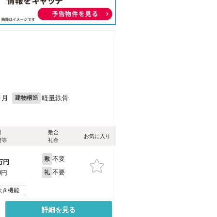
ヶ月
軽量鉄骨
建物構造
料
敷金
お気に入り
費等
礼金
不要
敷
万円
不要
0円
礼
炊き機能
詳細を見る