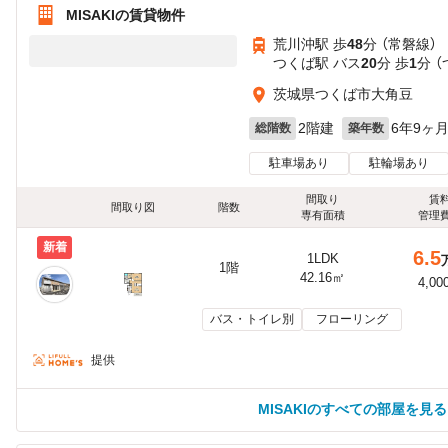
MISAKIの賃貸物件
荒川沖駅 歩
48
分 （常磐線）
つくば駅 バス
20
分 歩
1
分 
茨城県つくば市大角豆
2階建
6年9ヶ
総階数
築年数
駐車場あり
駐輪場あり
間取り
賃
間取り図
階数
専有面積
管理
新着
6.5
1LDK
1階
42.16㎡
4,00
バス・トイレ別
フローリング
提供
MISAKIのすべての部屋を見る