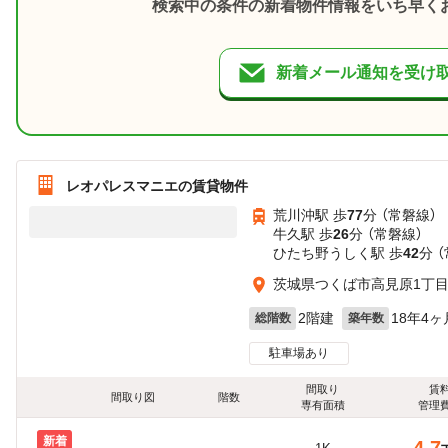
検索中の条件の新着物件情報をいち早く
新着メール通知を受け
レオパレスマニエの賃貸物件
荒川沖駅 歩
77
分 （常磐線）
牛久駅 歩
26
分 （常磐線）
ひたち野うしく駅 歩
42
分 
茨城県つくば市高見原1丁目7
2階建
18年4ヶ
総階数
築年数
駐車場あり
間取り
賃
間取り図
階数
専有面積
管理
新着
4.7