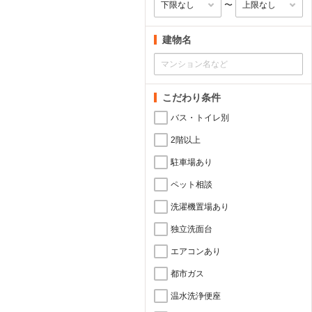
〜
建物名
こだわり条件
バス・トイレ別
2階以上
駐車場あり
ペット相談
洗濯機置場あり
独立洗面台
エアコンあり
都市ガス
温水洗浄便座