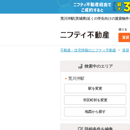
荒川沖駅(茨城県)近くの学生向けの賃貸物
借りる
賃貸
不動産・住宅情報のニフティ不動産
賃貸
検索中のエリア
荒川沖駅
駅を変更
市区町村を変更
地図から探す
詳細条件を編集