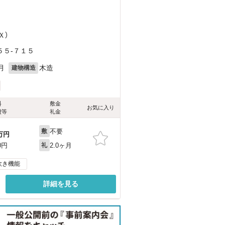
Ｘ）
５５-７１５
月
木造
建物構造
料
敷金
お気に入り
費等
礼金
不要
敷
万円
2.0ヶ月
0円
礼
炊き機能
詳細を見る