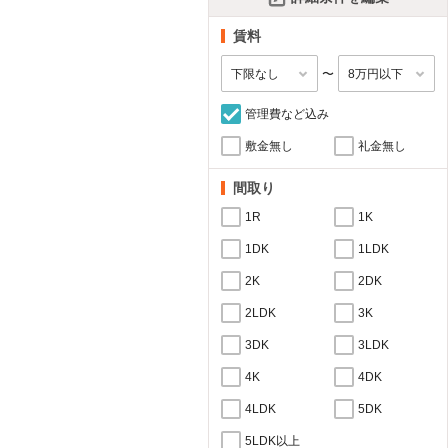
賃料
〜
管理費など込み
敷金無し
礼金無し
間取り
1R
1K
1DK
1LDK
2K
2DK
2LDK
3K
3DK
3LDK
4K
4DK
4LDK
5DK
5LDK以上