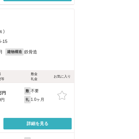
Ｘ）
-15
月
鉄骨造
建物構造
料
敷金
お気に入り
費等
礼金
不要
敷
万円
1.0ヶ月
0円
礼
詳細を見る