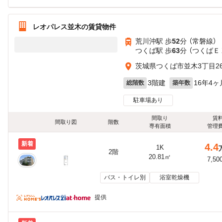
レオパレス並木の賃貸物件
荒川沖駅 歩
52
分 （常磐線）
つくば駅 歩
63
分 （つくばＥ
茨城県つくば市並木3丁目26
3階建
16年4ヶ
総階数
築年数
駐車場あり
間取り
賃
間取り図
階数
専有面積
管理
新着
4.4
1K
2階
20.81㎡
7,50
バス・トイレ別
浴室乾燥機
提供