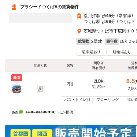
プラシードつくばAの賃貸物件
荒川沖駅 歩
45
分 （常磐線）
つくば駅 歩
66
分 （つくばＥ
茨城県つくば市下広岡１０
2階建
15年2ヶ
総階数
築年数
駐車場あり
駐輪場あり
間取り
賃
間取り図
階数
専有面積
管理
新着
6.5
2LDK
2階
61.89㎡
2,90
バス・トイレ別
フローリング
追い
ほか提供