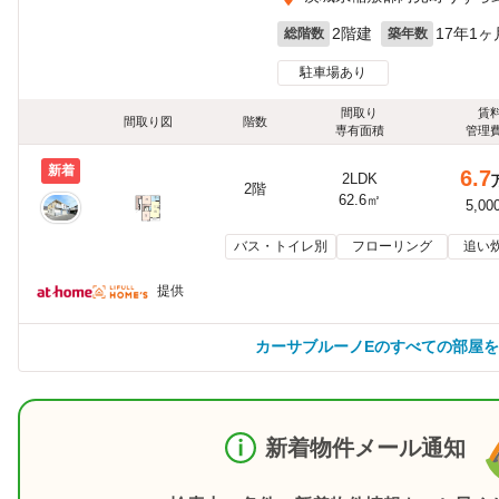
2階建
17年1ヶ
総階数
築年数
駐車場あり
間取り
賃
間取り図
階数
専有面積
管理
新着
6.7
2LDK
2階
62.6㎡
5,00
バス・トイレ別
フローリング
追い
提供
カーサブルーノEのすべての部屋
新着物件メール通知