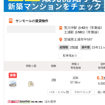
サンモールの賃貸物件
荒川沖駅 歩
42
分 （常磐線）
土浦駅 歩
58
分 （常磐線）
茨城県土浦市中587
2階建
15年11
総階数
築年数
駐車場あり
間取り
賃
間取り図
階数
専有面積
管理
新着
6.3
2DK
2階
57.56㎡
4,50
バス・トイレ別
フローリング
追い
ほか提供