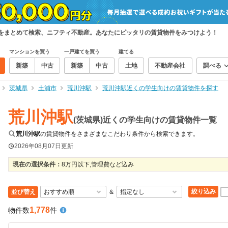
件をまとめて検索、ニフティ不動産。あなたにピッタリの賃貸物件をみつけよう！
マンションを買う
一戸建てを買う
建てる
新築
中古
新築
中古
土地
不動産会社
調べる
茨城県
土浦市
荒川沖駅
荒川沖駅近くの学生向けの賃貸物件を探す
荒川沖駅
(茨城県)近くの学生向けの賃貸物件一覧
荒川沖駅
の賃貸物件をさまざまなこだわり条件から検索できます。
2026年08月07日
更新
現在の選択条件：
8万円以下,管理費など込み
絞り込み
並び替え
＆
1,778
物件数
件