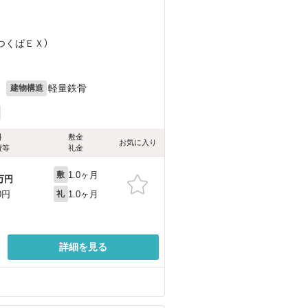
（つくばＥＸ）
月
軽量鉄骨
建物構造
料
敷金
お気に入り
費等
礼金
1.0ヶ月
敷
万円
1.0ヶ月
0円
礼
詳細を見る