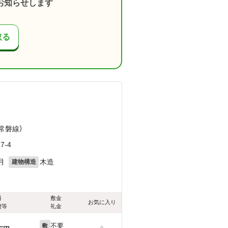
お知らせします
取る
（常磐線）
-4
月
木造
建物構造
料
敷金
お気に入り
費等
礼金
不要
敷