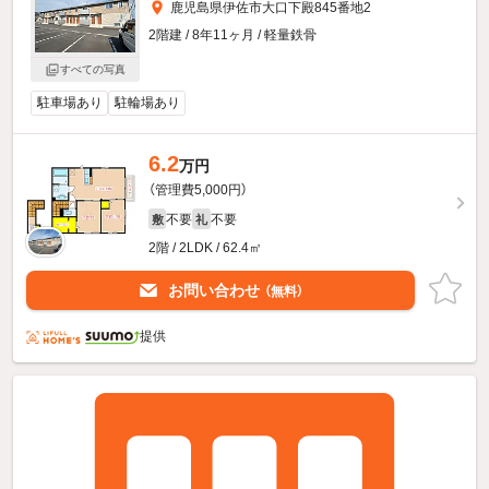
鹿児島県伊佐市大口下殿845番地2
2階建 / 8年11ヶ月 / 軽量鉄骨
すべての写真
駐車場あり
駐輪場あり
6.2
万円
（管理費5,000円）
不要
不要
敷
礼
2階 / 2LDK / 62.4㎡
お問い合わせ
（無料）
提供