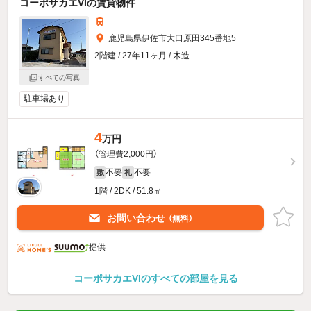
コーポサカエVIの賃貸物件
鹿児島県伊佐市大口原田345番地5
2階建 / 27年11ヶ月 / 木造
すべての写真
駐車場あり
4
万円
（管理費2,000円）
不要
不要
敷
礼
1階 / 2DK / 51.8㎡
お問い合わせ
（無料）
提供
コーポサカエVIのすべての部屋を見る