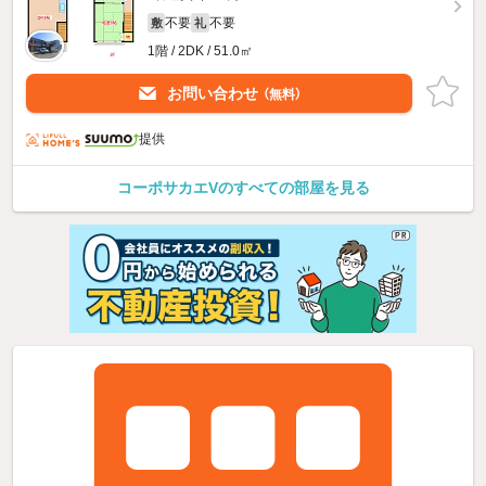
不要
不要
敷
礼
1階 / 2DK / 51.0㎡
お問い合わせ
（無料）
提供
コーポサカエVのすべての部屋を見る