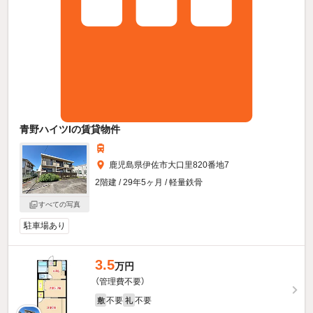
青野ハイツIの賃貸物件
鹿児島県伊佐市大口里820番地7
2階建 / 29年5ヶ月 / 軽量鉄骨
すべての写真
駐車場あり
3.5
万円
（管理費不要）
不要
不要
敷
礼