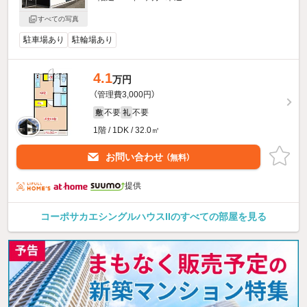
すべての写真
駐車場あり
駐輪場あり
4.1
万円
（管理費3,000円）
不要
不要
敷
礼
1階 / 1DK / 32.0㎡
お問い合わせ
（無料）
提供
コーポサカエシングルハウスIIのすべての部屋を見る