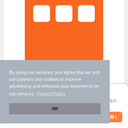
築18年6ヶ月 2階建の賃貸物件
By using our services, you agree that we and
鹿児島県伊佐市菱刈市山2482番地4
our
partners
use cookies to improve
2階建 / 18年6ヶ月 / RC
advertising and enhance your experience on
アプリに切り替えて、サクサクお部屋探し
our services.
Privacy Policy
すべての写真
会員登録なしですぐ使える。マップ検索やお気に入り保存など、
駐車場あり
アプリ限定の便利な機能が使えます！
OK
Web版で続行
アプリを開く
4.7
市区町村を変更
絞り込み条件を変更
万円
（管理費2,000円）