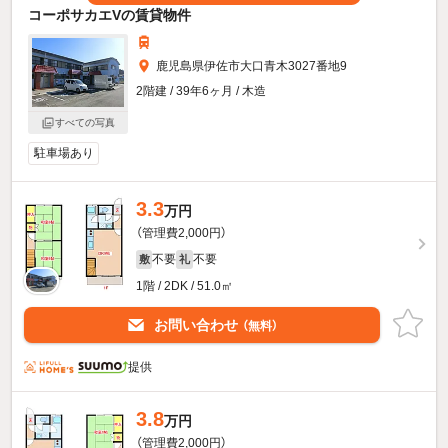
コーポサカエVの賃貸物件
鹿児島県伊佐市大口青木3027番地9
2階建 / 39年6ヶ月 / 木造
すべての写真
駐車場あり
3.3
万円
（管理費2,000円）
不要
不要
敷
礼
1階 / 2DK / 51.0㎡
お問い合わせ
（無料）
提供
3.8
万円
（管理費2,000円）