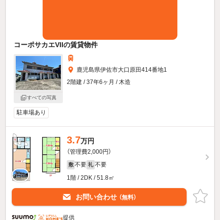
コーポサカエVIIの賃貸物件
鹿児島県伊佐市大口原田414番地1
2階建 / 37年6ヶ月 / 木造
すべての写真
駐車場あり
3.7
万円
（管理費2,000円）
不要
不要
敷
礼
1階 / 2DK / 51.8㎡
お問い合わせ
（無料）
提供