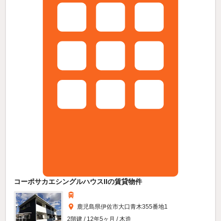
コーポサカエシングルハウスIIの賃貸物件
鹿児島県伊佐市大口青木355番地1
2階建 / 12年5ヶ月 / 木造