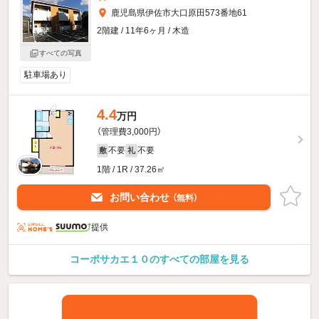
鹿児島県伊佐市大口原田573番地61
2階建 / 11年6ヶ月 / 木造
すべての写真
駐車場あり
4.4
万円
（管理費3,000円）
不要
不要
敷
礼
1階 / 1R / 37.26㎡
お問い合わせ
（無料）
提供
コーポサカエ１０のすべての部屋を見る