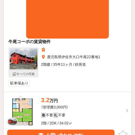
牛尾コーポの賃貸物件
鹿児島県伊佐市大口牛尾22番地1
2階建 / 35年11ヶ月 / 鉄骨造
すべての写真
駐車場あり
3.2
万円
（管理費3,000円）
不要
不要
敷
礼
2階 / 2DK / 34.02㎡
お問い合わせ