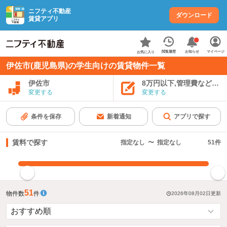
ニフティ不動産
ダウンロード
賃貸アプリ
お知らせ
閲覧履歴
マイページ
お気に入り
伊佐市(鹿児島県)の学生向けの賃貸物件一覧
伊佐市
8万円以下,管理費など込み
変更する
変更する
条件を保存
新着通知
アプリで探す
賃料で探す
指定なし
〜
指定なし
51
件
指定した賃料で絞り込む
51
物件数
件
2026年08月02日
更新