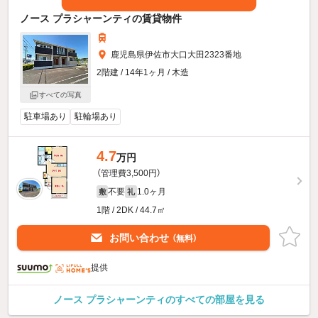
ノース プラシャーンティの賃貸物件
鹿児島県伊佐市大口大田2323番地
2階建 / 14年1ヶ月 / 木造
すべての写真
駐車場あり
駐輪場あり
4.7
万円
（管理費3,500円）
不要
1.0ヶ月
敷
礼
1階 / 2DK / 44.7㎡
お問い合わせ
（無料）
提供
ノース プラシャーンティのすべての部屋を見る