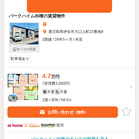
パークハイムIB棟の賃貸物件
鹿児島県伊佐市大口上町22番地9
2階建 / 26年5ヶ月 / 木造
すべての写真
駐車場あり
4.7
万円
（管理費3,000円）
不要
不要
敷
礼
1階 / 3DK / 56.0㎡
お問い合わせ
（無料）
提供