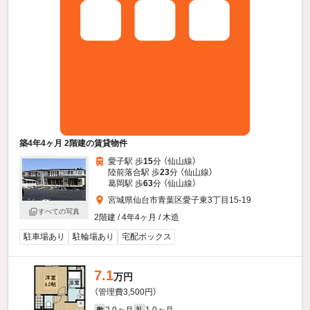
築4年4ヶ月 2階建の賃貸物件
愛子駅 歩
15
分 （仙山線）
陸前落合駅 歩
23
分 （仙山線）
葛岡駅 歩
63
分 （仙山線）
宮城県仙台市青葉区愛子東3丁目15-19
すべての写真
2階建 / 4年4ヶ月 / 木造
駐車場あり
駐輪場あり
宅配ボックス
7.1
万円
（管理費3,500円）