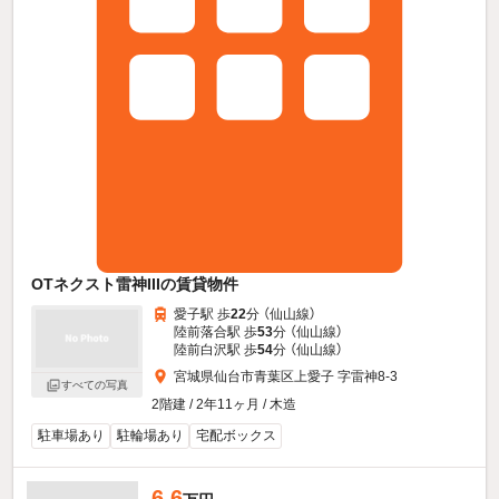
OTネクスト雷神IIIの賃貸物件
愛子駅 歩
22
分 （仙山線）
陸前落合駅 歩
53
分 （仙山線）
陸前白沢駅 歩
54
分 （仙山線）
宮城県仙台市青葉区上愛子 字雷神8-3
すべての写真
2階建 / 2年11ヶ月 / 木造
駐車場あり
駐輪場あり
宅配ボックス
6.6