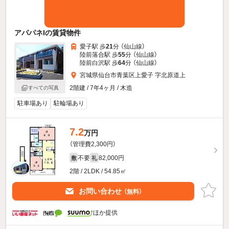
アパパネIの賃貸物件
愛子駅 歩
21
分 （仙山線）
陸前落合駅 歩
55
分 （仙山線）
陸前白沢駅 歩
64
分 （仙山線）
宮城県仙台市青葉区上愛子 字北原道上
2階建 / 7年4ヶ月 / 木造
すべての写真
駐車場あり
駐輪場あり
7.2
万円
（管理費2,300円）
不要
82,000円
敷
礼
2階 / 2LDK / 54.85㎡
お問い合わせ
（無料）
ほか提供