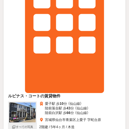
ルピナス・コートの賃貸物件
愛子駅 歩
10
分 （仙山線）
陸前落合駅 歩
43
分 （仙山線）
陸前白沢駅 歩
66
分 （仙山線）
宮城県仙台市青葉区上愛子 字蛇台原
2階建 / 5年4ヶ月 / 木造
すべての写真