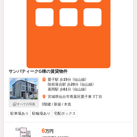
サンパティークG棟の賃貸物件
愛子駅 歩
15
分 （仙山線）
陸前落合駅 歩
20
分 （仙山線）
葛岡駅 歩
61
分 （仙山線）
宮城県仙台市青葉区愛子東 3丁目
3階建 / 新築 / 木造
すべての写真
駐車場あり
駐輪場あり
宅配ボックス
6
万円