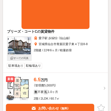
ブリーズ・コートCの賃貸物件
愛子駅 歩
12
分 （仙山線）
宮城県仙台市青葉区愛子東４丁目8-8
2階建 / 22年6ヶ月 / 軽量鉄骨
すべての写真
駐車場あり
駐輪場あり
6.5
新着
万円
（管理費5,000円）
不要
1.0ヶ月
敷
礼
2階 / 2LDK / 60.7㎡
お問い合わせ
（無料）