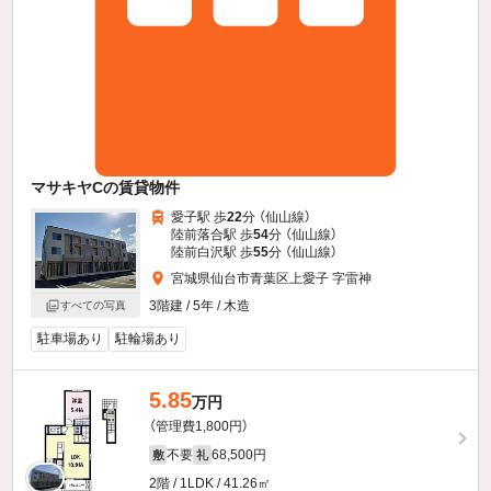
マサキヤCの賃貸物件
愛子駅 歩
22
分 （仙山線）
陸前落合駅 歩
54
分 （仙山線）
陸前白沢駅 歩
55
分 （仙山線）
宮城県仙台市青葉区上愛子 字雷神
3階建 / 5年 / 木造
すべての写真
駐車場あり
駐輪場あり
5.85
万円
（管理費1,800円）
不要
68,500円
敷
礼
2階 / 1LDK / 41.26㎡