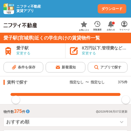
ニフティ不動産
ダウンロード
賃貸アプリ
お知らせ
閲覧履歴
マイページ
お気に入り
愛子駅(宮城県)近くの学生向けの賃貸物件一覧
愛子駅
8万円以下,管理費など込み
変更する
変更する
条件を保存
新着通知
アプリで探す
賃料で探す
指定なし
〜
指定なし
375
件
指定した賃料で絞り込む
375
物件数
件
2026年08月07日
更新