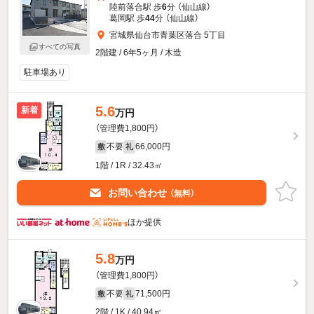
陸前落合駅 歩
6
分 （仙山線）
葛岡駅 歩
44
分 （仙山線）
宮城県仙台市青葉区落合 5丁目
すべての写真
2階建 / 6年5ヶ月 / 木造
駐車場あり
5.6
新着
万円
（管理費1,800円）
不要
66,000円
敷
礼
1階 / 1R / 32.43㎡
お問い合わせ
（無料）
ほか提供
5.8
万円
（管理費1,800円）
不要
71,500円
敷
礼
2階 / 1K / 40.94㎡