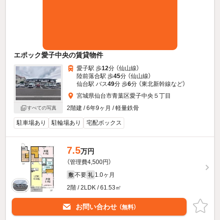
エポック愛子中央の賃貸物件
愛子駅 歩
12
分 （仙山線）
陸前落合駅 歩
45
分 （仙山線）
仙台駅 バス
49
分 歩
6
分 （東北新幹線
など
）
宮城県仙台市青葉区愛子中央５丁目
2階建 / 6年9ヶ月 / 軽量鉄骨
すべての写真
駐車場あり
駐輪場あり
宅配ボックス
7.5
万円
（管理費4,500円）
不要
1.0ヶ月
敷
礼
2階 / 2LDK / 61.53㎡
お問い合わせ
（無料）