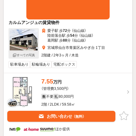
カルムアンジュの賃貸物件
愛子駅 歩
72
分 （仙山線）
陸前落合駅 歩
54
分 （仙山線）
葛岡駅 歩
88
分 （仙山線）
宮城県仙台市青葉区みやぎ台 1丁目
2階建 / 2年3ヶ月 / 木造
すべての写真
駐車場あり
駐輪場あり
宅配ボックス
7.55
万円
（管理費3,500円）
不要
80,000円
敷
礼
2階 / 2LDK / 59.58㎡
お問い合わせ
（無料）
ほか提供