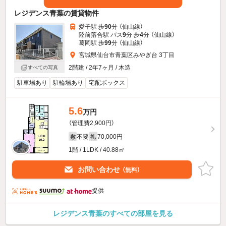
レジデンス青葉の賃貸物件
愛子駅 歩
90
分 （仙山線）
陸前落合駅 バス
9
分 歩
4
分 （仙山線）
葛岡駅 歩
99
分 （仙山線）
宮城県仙台市青葉区みやぎ台 3丁目
2階建 / 2年7ヶ月 / 木造
すべての写真
駐車場あり
駐輪場あり
宅配ボックス
5.6
万円
（管理費2,900円）
不要
70,000円
敷
礼
1階 / 1LDK / 40.88㎡
お問い合わせ
（無料）
提供
レジデンス青葉のすべての部屋を見る