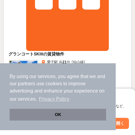
グランコートSKIIIの賃貸物件
愛子駅 歩
21
分 （仙山線）
陸前落合駅 歩
21
分 （仙山線）
宮城県仙台市青葉区下愛子 字畑合
By using our services, you agree that we and
2階建 / 7年6ヶ月 / 木造
our
partners
use cookies to improve
すべての写真
advertising and enhance your experience on
駐車場あり
駐輪場あり
アプリに切り替えて、サクサクお部屋探し
our services.
Privacy Policy
会員登録なしですぐ使える。マップ検索やお気に入り保存など、
5
アプリ限定の便利な機能が使えます！
万円
OK
（管理費1,800円）
Web版で続行
アプリを開く
駅・沿線を変更
絞り込み条件を変更
不要
60,000円
敷
礼