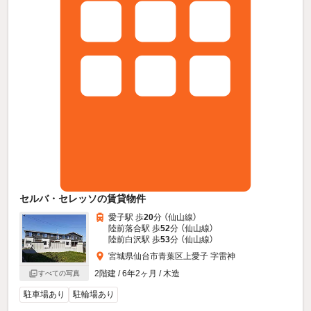
セルバ・セレッソの賃貸物件
愛子駅 歩
20
分 （仙山線）
陸前落合駅 歩
52
分 （仙山線）
陸前白沢駅 歩
53
分 （仙山線）
宮城県仙台市青葉区上愛子 字雷神
2階建 / 6年2ヶ月 / 木造
すべての写真
駐車場あり
駐輪場あり