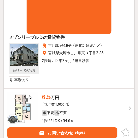
メゾンリーブルＤの賃貸物件
古川駅 歩
10
分 （東北新幹線
など
）
宮城県大崎市古川駅東３丁目3-35
2階建 / 12年2ヶ月 / 軽量鉄骨
すべての写真
駐車場あり
6.5
万円
（管理費4,000円）
不要
不要
敷
礼
1階 / 2LDK / 54.6㎡
お問い合わせ
（無料）