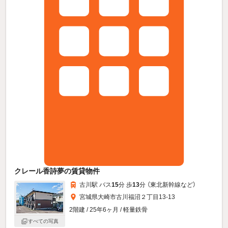
クレール香詩夢の賃貸物件
古川駅 バス
15
分 歩
13
分 （東北新幹線
など
）
宮城県大崎市古川福沼２丁目13-13
2階建 / 25年6ヶ月 / 軽量鉄骨
すべての写真