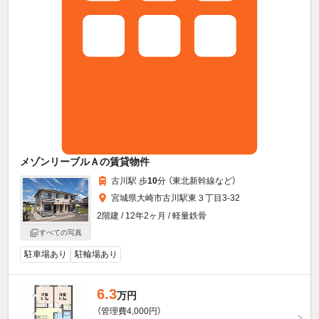
メゾンリーブルＡの賃貸物件
古川駅 歩
10
分 （東北新幹線
など
）
宮城県大崎市古川駅東３丁目3-32
2階建 / 12年2ヶ月 / 軽量鉄骨
すべての写真
駐車場あり
駐輪場あり
6.3
万円
（管理費4,000円）