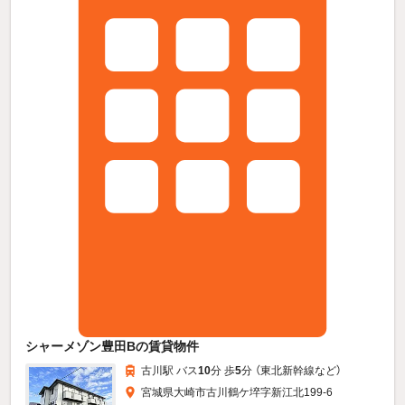
シャーメゾン豊田Bの賃貸物件
古川駅 バス
10
分 歩
5
分 （東北新幹線
など
）
宮城県大崎市古川鶴ケ埣字新江北199-6