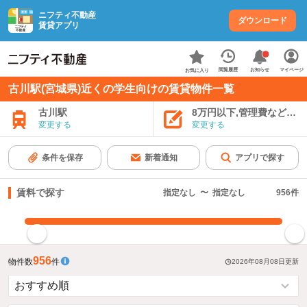
ニフティ不動産
ダウンロード
賃貸アプリ
お知らせ
閲覧履歴
マイページ
お気に入り
古川駅(宮城県)近くの学生向けの賃貸物件一覧
古川駅
8万円以下,管理費など込み
変更する
変更する
条件を保存
新着通知
アプリで探す
賃料で探す
指定なし
〜
指定なし
956
件
指定した賃料で絞り込む
956
物件数
件
2026年08月08日
更新