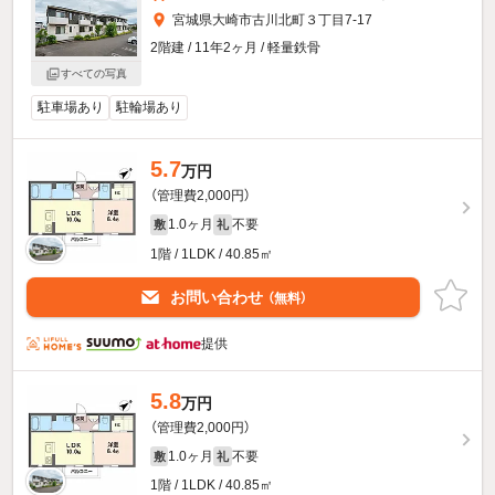
宮城県大崎市古川北町３丁目7-17
2階建 / 11年2ヶ月 / 軽量鉄骨
すべての写真
駐車場あり
駐輪場あり
5.7
万円
（管理費2,000円）
1.0ヶ月
不要
敷
礼
1階 / 1LDK / 40.85㎡
お問い合わせ
（無料）
提供
5.8
万円
（管理費2,000円）
1.0ヶ月
不要
敷
礼
1階 / 1LDK / 40.85㎡