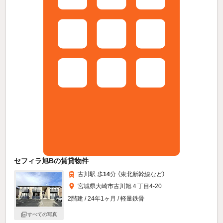
セフィラ旭Bの賃貸物件
古川駅 歩
14
分 （東北新幹線
など
）
宮城県大崎市古川旭４丁目4-20
2階建 / 24年1ヶ月 / 軽量鉄骨
すべての写真