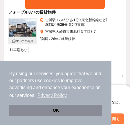
フォーブル377の賃貸物件
古川駅 バス
6
分 歩
1
分 （東北新幹線
など
）
塚目駅 歩
39
分 （陸羽東線）
宮城県大崎市古川北町３丁目7-7
2階建 / 26年 / 軽量鉄骨
すべての写真
駐車場あり
4.2
万円
（管理費2,000円）
By using our services, you agree that we and
our
partners
use cookies to improve
不要
不要
敷
礼
advertising and enhance your experience on
1階 / 1LDK / 37.5㎡
アプリに切り替えて、サクサクお部屋探し
our services.
Privacy Policy
お問い合わせ
（無料）
会員登録なしですぐ使える。マップ検索やお気に入り保存など、
アプリ限定の便利な機能が使えます！
OK
ほか提供
Web版で続行
アプリを開く
駅・沿線を変更
絞り込み条件を変更
フォーブル377のすべての部屋を見る