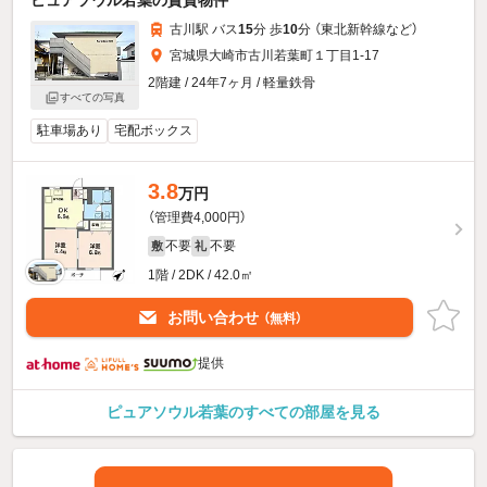
古川駅 バス
15
分 歩
10
分 （東北新幹線
など
）
宮城県大崎市古川若葉町１丁目1-17
2階建 / 24年7ヶ月 / 軽量鉄骨
すべての写真
駐車場あり
宅配ボックス
3.8
万円
（管理費4,000円）
不要
不要
敷
礼
1階 / 2DK / 42.0㎡
お問い合わせ
（無料）
提供
ピュアソウル若葉のすべての部屋を見る