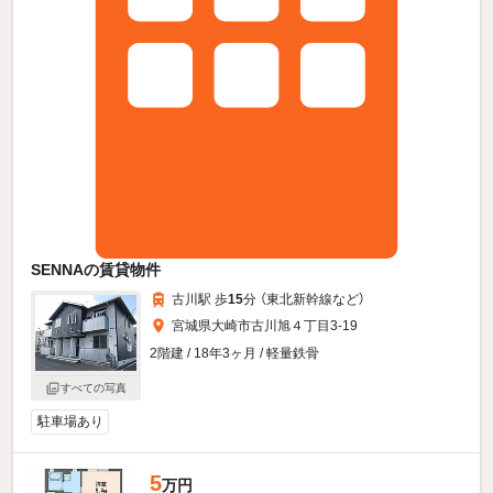
SENNAの賃貸物件
古川駅 歩
15
分 （東北新幹線
など
）
宮城県大崎市古川旭４丁目3-19
2階建 / 18年3ヶ月 / 軽量鉄骨
すべての写真
駐車場あり
5
万円