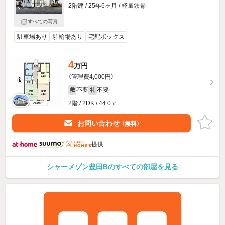
2階建 / 25年6ヶ月 / 軽量鉄骨
すべての写真
駐車場あり
駐輪場あり
宅配ボックス
4
万円
（管理費4,000円）
不要
不要
敷
礼
2階 / 2DK / 44.0㎡
お問い合わせ
（無料）
提供
シャーメゾン豊田Bのすべての部屋を見る