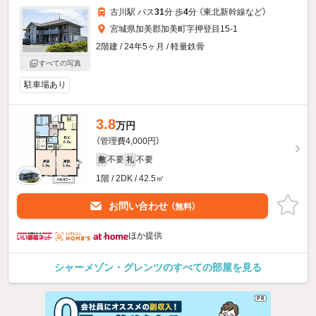
古川駅 バス
31
分 歩
4
分 （東北新幹線
など
）
宮城県加美郡加美町字押登目15-1
2階建 / 24年5ヶ月 / 軽量鉄骨
すべての写真
駐車場あり
3.8
万円
（管理費4,000円）
不要
不要
敷
礼
1階 / 2DK / 42.5㎡
お問い合わせ
（無料）
ほか提供
シャーメゾン・グレンツのすべての部屋を見る