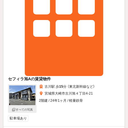
セフィラ旭Aの賃貸物件
古川駅 歩
15
分 （東北新幹線
など
）
宮城県大崎市古川旭４丁目4-21
2階建 / 24年1ヶ月 / 軽量鉄骨
すべての写真
駐車場あり