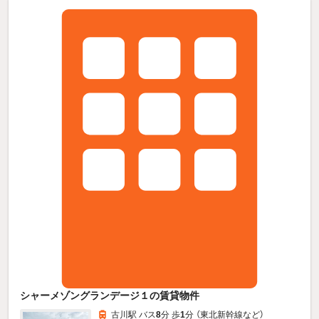
シャーメゾングランデージ１の賃貸物件
古川駅 バス
8
分 歩
1
分 （東北新幹線
など
）