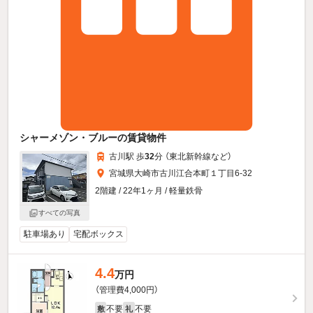
シャーメゾン・ブルーの賃貸物件
古川駅 歩
32
分 （東北新幹線
など
）
宮城県大崎市古川江合本町１丁目6-32
2階建 / 22年1ヶ月 / 軽量鉄骨
すべての写真
駐車場あり
宅配ボックス
4.4
万円
（管理費4,000円）
不要
不要
敷
礼