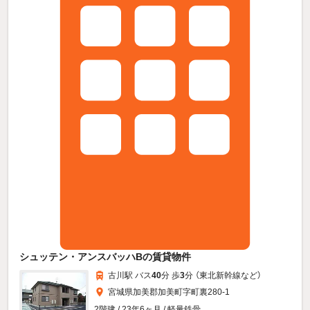
シュッテン・アンスバッハBの賃貸物件
古川駅 バス
40
分 歩
3
分 （東北新幹線
など
）
宮城県加美郡加美町字町裏280-1
2階建 / 23年6ヶ月 / 軽量鉄骨