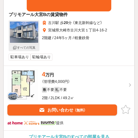
プリモアール大宮Bの賃貸物件
古川駅 歩
20
分 （東北新幹線
など
）
宮城県大崎市古川大宮１丁目4-16-2
2階建 / 24年5ヶ月 / 軽量鉄骨
すべての写真
駐車場あり
駐輪場あり
4
万円
（管理費4,000円）
不要
不要
敷
礼
2階 / 2LDK / 49.2㎡
お問い合わせ
（無料）
提供
プリモアール大宮Bのすべての部屋を見る