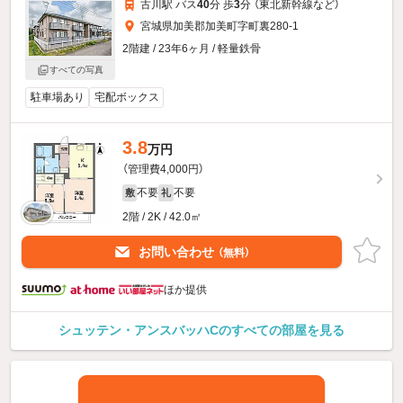
古川駅 バス
40
分 歩
3
分 （東北新幹線
など
）
宮城県加美郡加美町字町裏280-1
2階建 / 23年6ヶ月 / 軽量鉄骨
すべての写真
駐車場あり
宅配ボックス
3.8
万円
（管理費4,000円）
不要
不要
敷
礼
2階 / 2K / 42.0㎡
お問い合わせ
（無料）
ほか提供
シュッテン・アンスバッハCのすべての部屋を見る