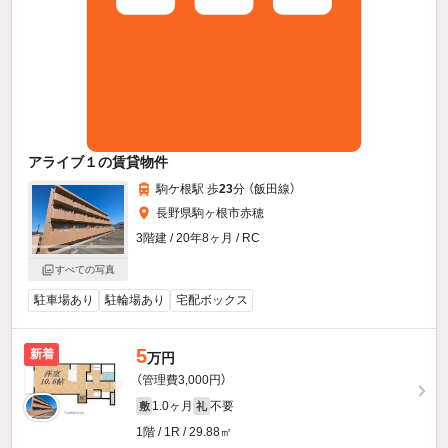
アライブ１の賃貸物件
駒ケ根駅 歩
23
分 （飯田線）
長野県駒ヶ根市赤穂
3階建 / 20年8ヶ月 / RC
すべての写真
駐車場あり
駐輪場あり
宅配ボックス
5
新着
万円
（管理費3,000円）
1.0ヶ月
不要
敷
礼
1階 / 1R / 29.88㎡