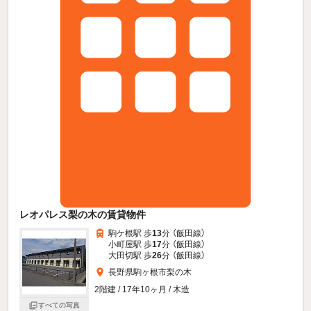
レオパレス梨の木の賃貸物件
駒ケ根駅 歩
13
分 （飯田線）
小町屋駅 歩
17
分 （飯田線）
大田切駅 歩
26
分 （飯田線）
長野県駒ヶ根市梨の木
2階建 / 17年10ヶ月 / 木造
すべての写真