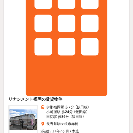
リナシメント福岡の賃貸物件
伊那福岡駅 歩
7
分 （飯田線）
小町屋駅 歩
24
分 （飯田線）
田切駅 歩
36
分 （飯田線）
長野県駒ヶ根市赤穂
2階建 / 17年7ヶ月 / 木造