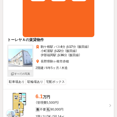
トーレヤＡの賃貸物件
駒ケ根駅 バス
4
分 歩
17
分 （飯田線）
小町屋駅 歩
22
分 （飯田線）
伊那福岡駅 歩
36
分 （飯田線）
長野県駒ヶ根市赤穂
2階建 / 6年5ヶ月 / 木造
すべての写真
駐車場あり
駐輪場あり
宅配ボックス
6.1
万円
（管理費5,500円）
不要
90,000円
敷
礼
1階 / 1LDK / 50.14㎡