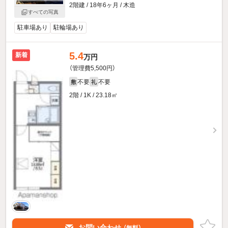
2階建 / 18年6ヶ月 / 木造
すべての写真
駐車場あり
駐輪場あり
5.4
新着
万円
（管理費5,500円）
不要
不要
敷
礼
2階 / 1K / 23.18㎡
お問い合わせ
（無料）