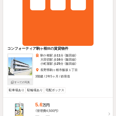
コンフォーティア駒ヶ根IIIの賃貸物件
駒ケ根駅 歩
11
分 （飯田線）
大田切駅 歩
16
分 （飯田線）
小町屋駅 歩
25
分 （飯田線）
長野県駒ヶ根市飯坂１丁目
3階建 / 2年5ヶ月 / 鉄骨造
すべての写真
駐車場あり
駐輪場あり
宅配ボックス
5.6
万円
（管理費4,500円）