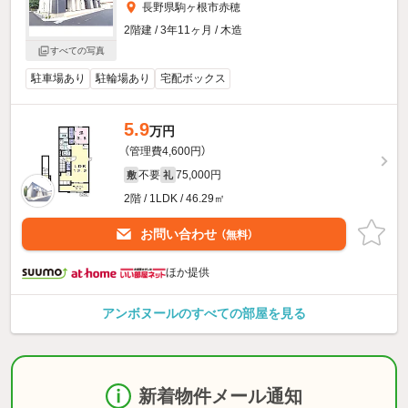
長野県駒ヶ根市赤穂
2階建 / 3年11ヶ月 / 木造
すべての写真
駐車場あり
駐輪場あり
宅配ボックス
5.9
万円
（管理費4,600円）
不要
75,000円
敷
礼
2階 / 1LDK / 46.29㎡
お問い合わせ
（無料）
ほか提供
アンボヌールのすべての部屋を見る
新着物件メール通知