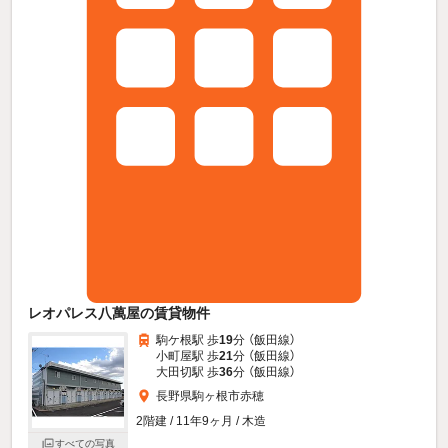
レオパレス八萬屋の賃貸物件
駒ケ根駅 歩
19
分 （飯田線）
小町屋駅 歩
21
分 （飯田線）
大田切駅 歩
36
分 （飯田線）
長野県駒ヶ根市赤穂
2階建 / 11年9ヶ月 / 木造
すべての写真