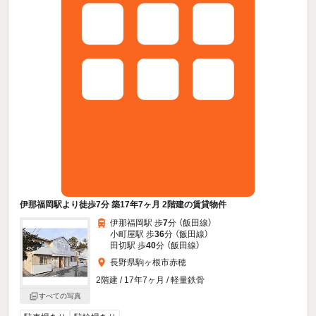
伊那福岡駅より徒歩7分 築17年7ヶ月 2階建の賃貸物件
伊那福岡駅 歩
7
分 （飯田線）
小町屋駅 歩
36
分 （飯田線）
田切駅 歩
40
分 （飯田線）
長野県駒ヶ根市赤穂
2階建 / 17年7ヶ月 / 軽量鉄骨
すべての写真