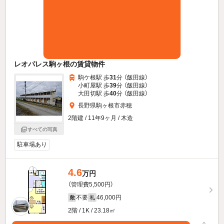
レオパレス駒ヶ根の賃貸物件
駒ケ根駅 歩
31
分 （飯田線）
小町屋駅 歩
39
分 （飯田線）
大田切駅 歩
40
分 （飯田線）
長野県駒ヶ根市赤穂
2階建 / 11年9ヶ月 / 木造
すべての写真
駐車場あり
4.6
万円
（管理費5,500円）
不要
46,000円
敷
礼
2階 / 1K / 23.18㎡