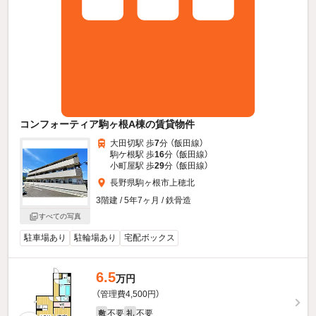
コンフォーティア駒ヶ根A棟の賃貸物件
大田切駅 歩
7
分 （飯田線）
駒ケ根駅 歩
16
分 （飯田線）
小町屋駅 歩
29
分 （飯田線）
長野県駒ヶ根市上穂北
3階建 / 5年7ヶ月 / 鉄骨造
すべての写真
駐車場あり
駐輪場あり
宅配ボックス
6.5
万円
（管理費4,500円）
不要
不要
敷
礼