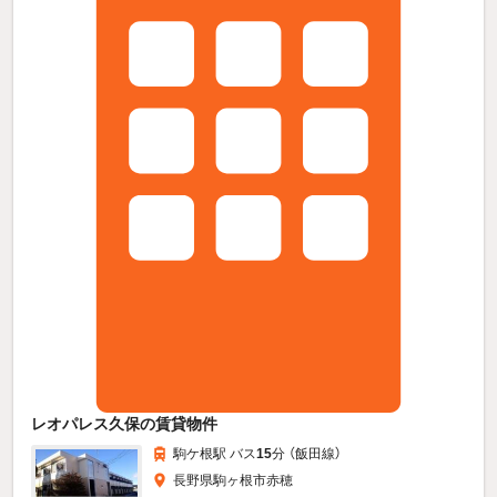
レオパレス久保の賃貸物件
駒ケ根駅 バス
15
分 （飯田線）
長野県駒ヶ根市赤穂