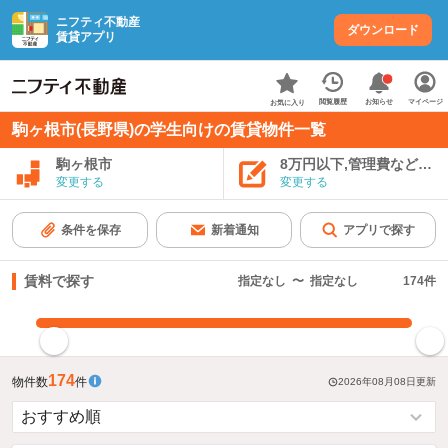
ニフティ不動産
ダウンロード
賃貸アプリ
お知らせ
閲覧履歴
マイページ
お気に入り
駒ヶ根市(長野県)の学生向けの賃貸物件一覧
駒ヶ根市
8万円以下,管理費など込み
変更する
変更する
条件を保存
新着通知
アプリで探す
賃料で探す
指定なし
〜
指定なし
174
件
指定した賃料で絞り込む
174
物件数
件
2026年08月08日
更新