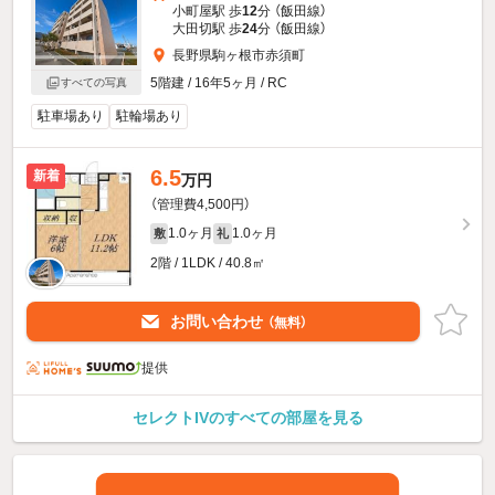
小町屋駅 歩
12
分 （飯田線）
大田切駅 歩
24
分 （飯田線）
長野県駒ヶ根市赤須町
5階建 / 16年5ヶ月 / RC
すべての写真
駐車場あり
駐輪場あり
6.5
新着
万円
（管理費4,500円）
1.0ヶ月
1.0ヶ月
敷
礼
2階 / 1LDK / 40.8㎡
お問い合わせ
（無料）
提供
セレクトIVのすべての部屋を見る