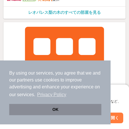
レオパレス梨の木のすべての部屋を見る
By using our services, you agree that we and
our
partners
use cookies to improve
advertising and enhance your experience on
アプリに切り替えて、サクサクお部屋探し
our services.
Privacy Policy
会員登録なしですぐ使える。マップ検索やお気に入り保存など、
アプリ限定の便利な機能が使えます！
OK
Web版で続行
アプリを開く
市区町村を変更
絞り込み条件を変更