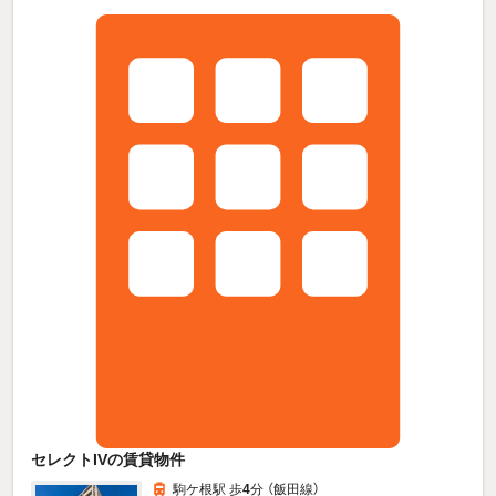
セレクトIVの賃貸物件
駒ケ根駅 歩
4
分 （飯田線）