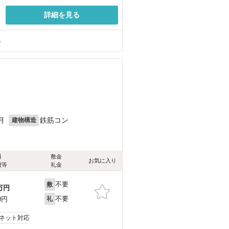
詳細を見る
る
月
鉄筋コン
建物構造
料
敷金
お気に入り
費等
礼金
不要
敷
万円
不要
0円
礼
ネット対応