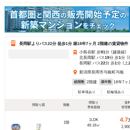
長岡駅よりバス22分 徒歩1分 築18年7ヶ月 2階建の賃貸物件
小島谷駅 歩
91
分 （越後線）
北長岡駅 バス
19
分 歩
1
分 
長岡駅 バス
22
分 歩
1
分 （
新潟県長岡市与板町与板
2階建
18年7ヶ
総階数
築年数
駐車場あり
駐輪場あり
間取り
賃
間取り図
階数
専有面積
管理
4.7
1LDK
1階
49.18㎡
2,90