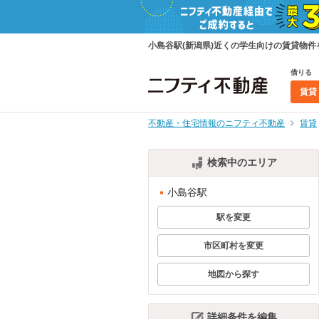
小島谷駅(新潟県)近くの学生向けの賃貸物
借りる
賃貸
不動産・住宅情報のニフティ不動産
賃貸
検索中のエリア
小島谷駅
駅を変更
市区町村を変更
地図から探す
詳細条件を編集