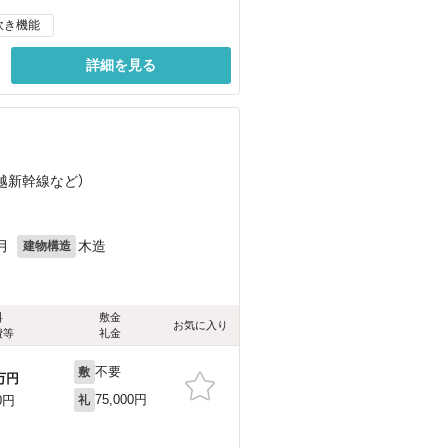
炊き機能
詳細を見る
上越新幹線
など
）
月
木造
建物構造
料
敷金
お気に入り
費等
礼金
不要
敷
万円
75,000円
0円
礼