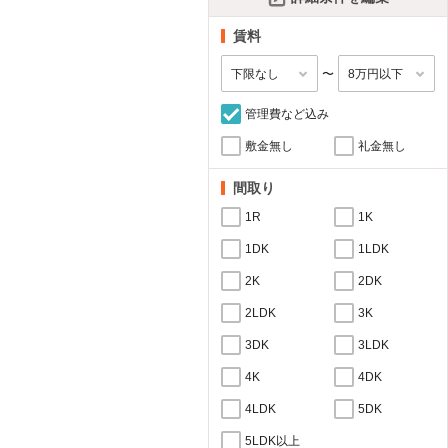
賃料
〜
管理費など込み
敷金無し
礼金無し
間取り
1R
1K
1DK
1LDK
2K
2DK
2LDK
3K
3DK
3LDK
4K
4DK
4LDK
5DK
5LDK以上