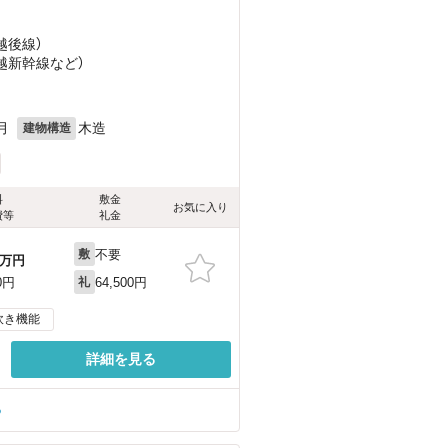
（越後線）
上越新幹線
など
）
月
木造
建物構造
料
敷金
お気に入り
費等
礼金
不要
敷
万円
64,500円
0円
礼
炊き機能
詳細を見る
る