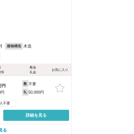
月
木造
建物構造
料
敷金
お気に入り
費等
礼金
不要
敷
万円
50,000円
0円
礼
人不要
詳細を見る
見る