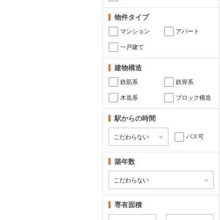
物件タイプ
マンション
アパート
一戸建て
建物構造
鉄筋系
鉄骨系
木造系
ブロック構造
駅からの時間
バス可
築年数
専有面積