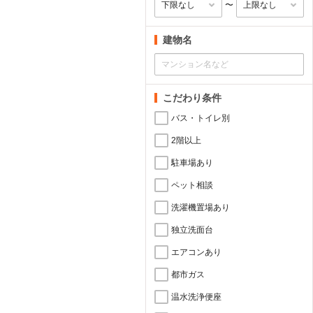
〜
建物名
こだわり条件
バス・トイレ別
2階以上
駐車場あり
ペット相談
洗濯機置場あり
独立洗面台
エアコンあり
都市ガス
温水洗浄便座