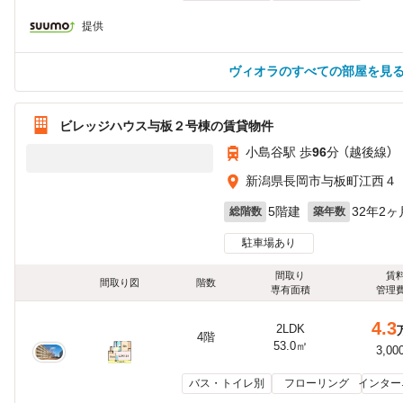
提供
ヴィオラのすべての部屋を見
ビレッジハウス与板２号棟の賃貸物件
小島谷駅 歩
96
分 （越後線）
新潟県長岡市与板町江西４
5階建
32年2ヶ
総階数
築年数
駐車場あり
間取り
賃
間取り図
階数
専有面積
管理
4.3
2LDK
4階
53.0㎡
3,00
バス・トイレ別
フローリング
インター