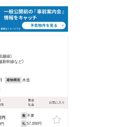
（信越線）
上越新幹線
など
）
月
木造
建物構造
料
敷金
お気に入り
費等
礼金
不要
敷
万円
57,000円
0円
礼