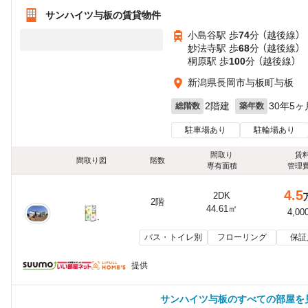
サンハイツ与板の賃貸物件
小島谷駅 歩
74
分 （越後線）
妙法寺駅 歩
68
分 （越後線）
桐原駅 歩
100
分 （越後線）
新潟県長岡市与板町与板
2階建
30年5ヶ
総階数
築年数
駐車場あり
駐輪場あり
間取り
賃
間取り図
階数
専有面積
管理
4.5
2DK
2階
44.61㎡
4,00
バス・トイレ別
フローリング
保証
提供
サンハイツ与板のすべての部屋を