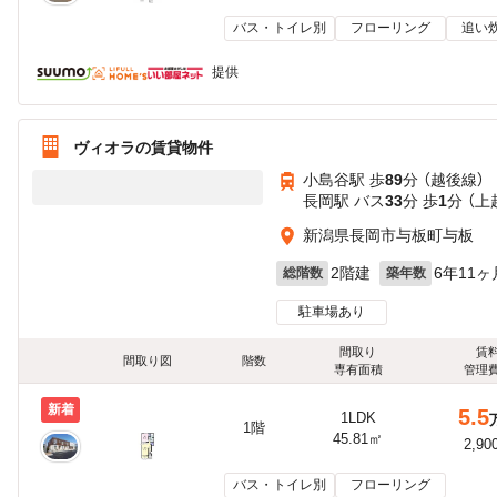
バス・トイレ別
フローリング
追い
提供
ヴィオラの賃貸物件
小島谷駅 歩
89
分 （越後線）
長岡駅 バス
33
分 歩
1
分 （
新潟県長岡市与板町与板
2階建
6年11ヶ
総階数
築年数
駐車場あり
間取り
賃
間取り図
階数
専有面積
管理
新着
5.5
1LDK
1階
45.81㎡
2,90
バス・トイレ別
フローリング