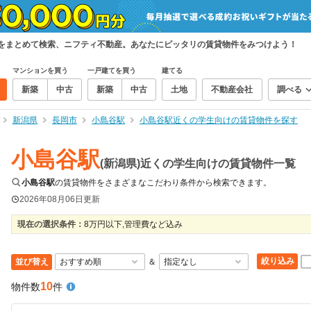
件をまとめて検索、ニフティ不動産。あなたにピッタリの賃貸物件をみつけよう！
マンションを買う
一戸建てを買う
建てる
新築
中古
新築
中古
土地
不動産会社
調べる
新潟県
長岡市
小島谷駅
小島谷駅近くの学生向けの賃貸物件を探す
小島谷駅
(新潟県)近くの学生向けの賃貸物件一覧
小島谷駅
の賃貸物件をさまざまなこだわり条件から検索できます。
2026年08月06日
更新
現在の選択条件：
8万円以下,管理費など込み
絞り込み
並び替え
＆
10
物件数
件