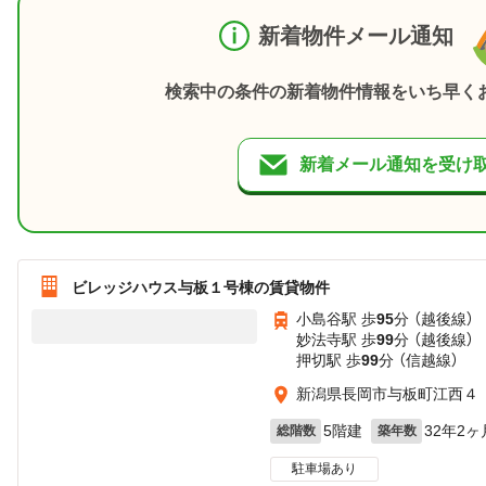
新着物件メール通知
検索中の条件の新着物件情報をいち早く
新着メール通知を受け
ビレッジハウス与板１号棟の賃貸物件
小島谷駅 歩
95
分 （越後線）
妙法寺駅 歩
99
分 （越後線）
押切駅 歩
99
分 （信越線）
新潟県長岡市与板町江西４
5階建
32年2ヶ
総階数
築年数
駐車場あり