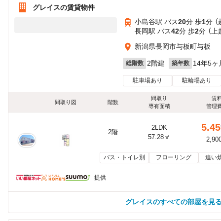
グレイスの賃貸物件
小島谷駅 バス
20
分 歩
1
分 
長岡駅 バス
42
分 歩
2
分 （
新潟県長岡市与板町与板
2階建
14年5ヶ
総階数
築年数
駐車場あり
駐輪場あり
間取り
賃
間取り図
階数
専有面積
管理
5.45
2LDK
2階
57.28㎡
2,90
バス・トイレ別
フローリング
追い
提供
グレイスのすべての部屋を見