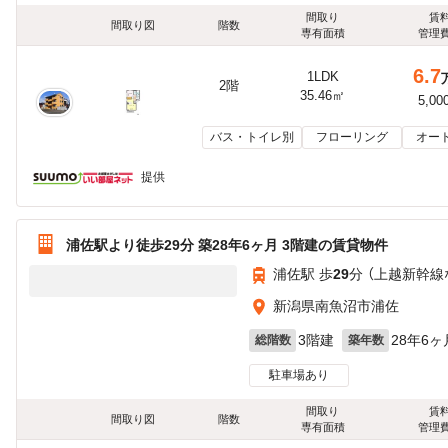
間取り
賃
間取り図
階数
専有面積
管理
6.7
1LDK
2階
35.46㎡
5,00
バス・トイレ別
フローリング
オー
提供
浦佐駅より徒歩29分 築28年6ヶ月 3階建の賃貸物件
浦佐駅 歩
29
分 （上越新幹線
新潟県南魚沼市浦佐
3階建
28年6ヶ
総階数
築年数
駐車場あり
間取り
賃
間取り図
階数
専有面積
管理