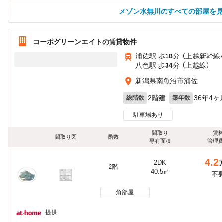
メゾン水無川のすべての部屋を
コーポグリーンエイトの賃貸物件
浦佐駅 歩
18
分 （上越新幹線
八色駅 歩
34
分 （上越線）
新潟県南魚沼市浦佐
2階建
36年4ヶ
総階数
築年数
駐車場あり
間取り
賃
間取り図
階数
専有面積
管理
4.2
2DK
2階
40.5㎡
不
角部屋
提供