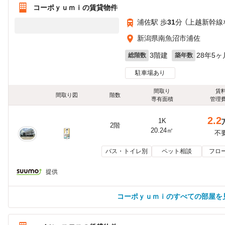
コーポｙｕｍｉの賃貸物件
浦佐駅 歩
31
分 （上越新幹線
新潟県南魚沼市浦佐
3階建
28年5ヶ
総階数
築年数
駐車場あり
間取り
賃
間取り図
階数
専有面積
管理
2.2
1K
2階
20.24㎡
不
バス・トイレ別
ペット相談
フロ
提供
コーポｙｕｍｉのすべての部屋を