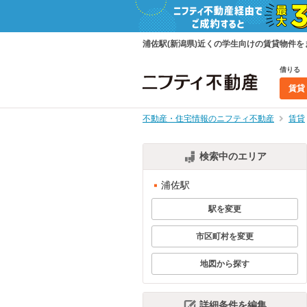
浦佐駅(新潟県)近くの学生向けの賃貸物件
借りる
賃貸
不動産・住宅情報のニフティ不動産
賃貸
検索中のエリア
浦佐駅
駅を変更
市区町村を変更
地図から探す
詳細条件を編集