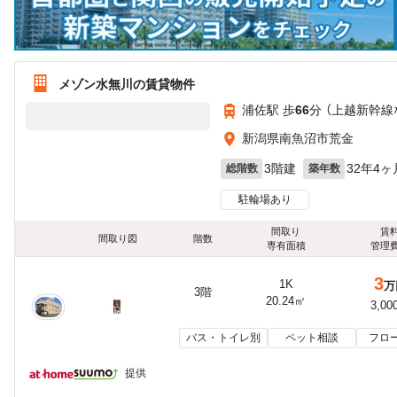
メゾン水無川の賃貸物件
浦佐駅 歩
66
分 （上越新幹線
新潟県南魚沼市荒金
3階建
32年4ヶ
総階数
築年数
駐輪場あり
間取り
賃
間取り図
階数
専有面積
管理
3
1K
万
3階
20.24㎡
3,00
バス・トイレ別
ペット相談
フロ
提供