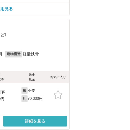
屋を見る
など
）
月
軽量鉄骨
建物構造
料
敷金
お気に入り
費等
礼金
不要
敷
万円
70,000円
0円
礼
詳細を見る