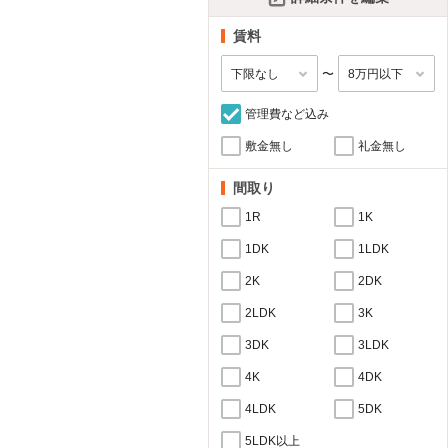
賃料
〜
管理費など込み
敷金無し
礼金無し
間取り
1R
1K
1DK
1LDK
2K
2DK
2LDK
3K
3DK
3LDK
4K
4DK
4LDK
5DK
5LDK以上