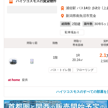
ハイツコスモスの賃貸物件
浦佐駅 バス
14
分 歩
2
分 （
新潟県南魚沼市荒金
2階建
30年5ヶ
総階数
築年数
駐車場あり
間取り
賃
間取り図
階数
専有面積
管理
2.1
1R
1階
20.24㎡
2,50
バス・トイレ別
フローリング
提供
ハイツコスモスのすべての部屋を