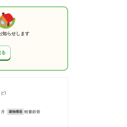
お知らせします
取る
など
）
ヶ月
軽量鉄骨
建物構造