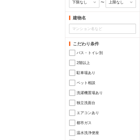
〜
建物名
こだわり条件
バス・トイレ別
2階以上
駐車場あり
ペット相談
洗濯機置場あり
独立洗面台
エアコンあり
都市ガス
温水洗浄便座