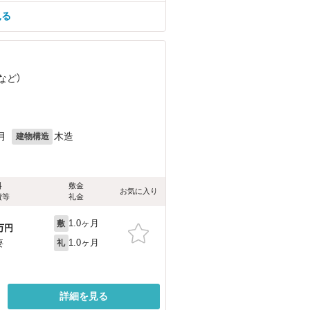
見る
など
）
月
木造
建物構造
料
敷金
お気に入り
費等
礼金
1.0ヶ月
敷
万円
1.0ヶ月
要
礼
詳細を見る