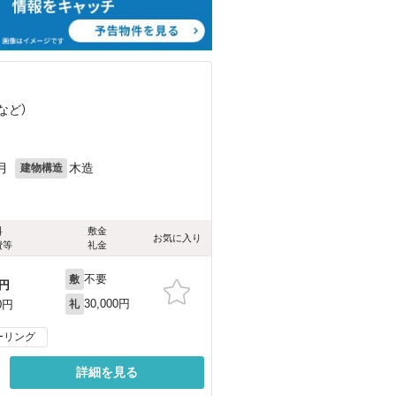
など
）
月
木造
建物構造
料
敷金
お気に入り
費等
礼金
不要
敷
円
30,000円
0円
礼
ーリング
詳細を見る