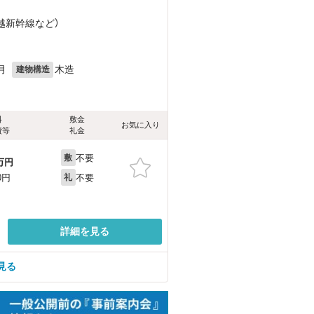
上越新幹線
など
）
月
木造
建物構造
料
敷金
お気に入り
費等
礼金
不要
敷
万円
不要
0円
礼
詳細を見る
見る