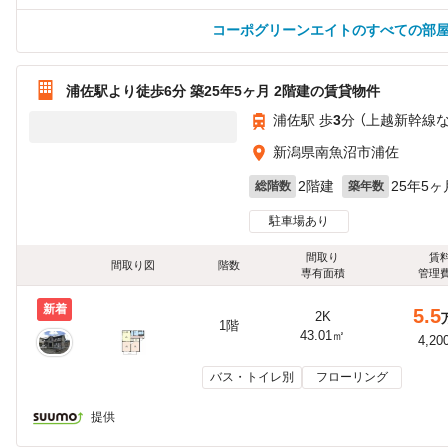
コーポグリーンエイトのすべての部
浦佐駅より徒歩6分 築25年5ヶ月 2階建の賃貸物件
浦佐駅 歩
3
分 （上越新幹線
新潟県南魚沼市浦佐
2階建
25年5ヶ
総階数
築年数
駐車場あり
間取り
賃
間取り図
階数
専有面積
管理
新着
5.5
2K
1階
43.01㎡
4,20
バス・トイレ別
フローリング
提供