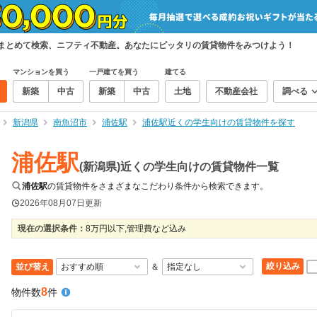
をまとめて検索、ニフティ不動産。あなたにピッタリの賃貸物件をみつけよう！
マンションを買う
一戸建てを買う
建てる
新築
中古
新築
中古
土地
不動産会社
調べる
新潟県
南魚沼市
浦佐駅
浦佐駅近くの学生向けの賃貸物件を探す
浦佐駅
(新潟県)近くの学生向けの賃貸物件一覧
浦佐駅
の賃貸物件をさまざまなこだわり条件から検索できます。
2026年08月07日
更新
現在の選択条件：
8万円以下,管理費など込み
絞り込み
並び替え
＆
8
物件数
件