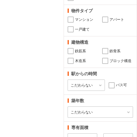
物件タイプ
マンション
アパート
一戸建て
建物構造
鉄筋系
鉄骨系
木造系
ブロック構造
駅からの時間
バス可
築年数
専有面積