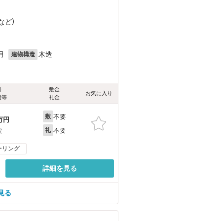
など
）
月
木造
建物構造
料
敷金
お気に入り
費等
礼金
不要
敷
万円
不要
要
礼
ーリング
詳細を見る
見る