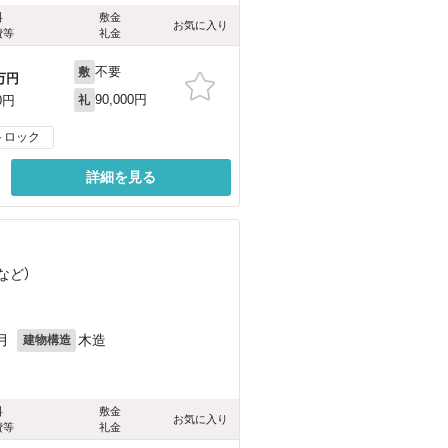
料
敷金
お気に入り
費等
礼金
不要
敷
万円
90,000円
0円
礼
トロック
詳細を見る
など
）
月
木造
建物構造
料
敷金
お気に入り
費等
礼金